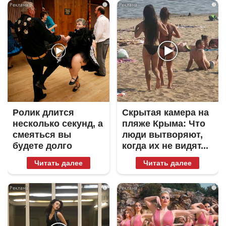
i
i
Ролик длится
Скрытая камера на
несколько секунд, а
пляже Крыма: Что
смеяться вы
люди вытворяют,
будете долго
когда их не видят...
Читать далее
Читать далее
i
i