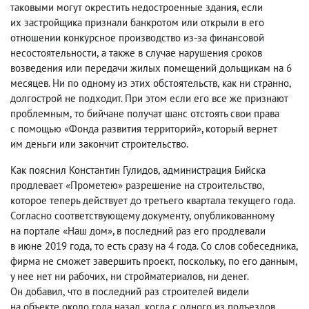
таковыми могут окрестить недостроенные здания
,
если
их застройщика признали банкротом или открыли в его
отношении конкурсное производство из-за финансовой
несостоятельности
,
а также в случае нарушения сроков
возведения или передачи жилых помещений дольщикам на 6
месяцев. Ни по одному из этих обстоятельств
,
как ни странно
,
долгострой не подходит. При этом если его все же признают
проблемным
,
то бийчане получат шанс отстоять свои права
с помощью «Фонда развития территорий», который вернет
им деньги или закончит строительство.
Как пояснил Константин Гулидов
,
администрация Бийска
продлевает «Прометею» разрешение на строительство
,
которое теперь действует до третьего квартала текущего года.
Согласно соответствующему документу
,
опубликованному
на портале «Наш дом», в последний раз его продлевали
в июне 2019 года
,
то есть сразу на 4 года. Со слов собеседника
,
фирма не сможет завершить проект
,
поскольку
,
по его данным
,
у нее нет ни рабочих
,
ни стройматериалов
,
ни денег.
Он добавил
,
что в последний раз строителей видели
на объекте около года назад
,
когда с одного из подъездов