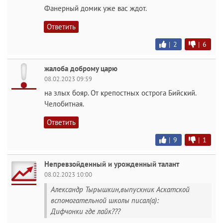
Фанерный домик уже вас ждот.
Ответить
|
2
|
6
жалоба доброму царю
08.02.2023 09:59
на злых бояр. От крепостных острога Бийский.
Челобитная.
Ответить
|
9
|
1
Непревзойденный и урожденный талант
08.02.2023 10:00
Александр Тырышкин,выпускник Аскатской
вспомогательной школы писал(а):
Дифчонки где лайк???