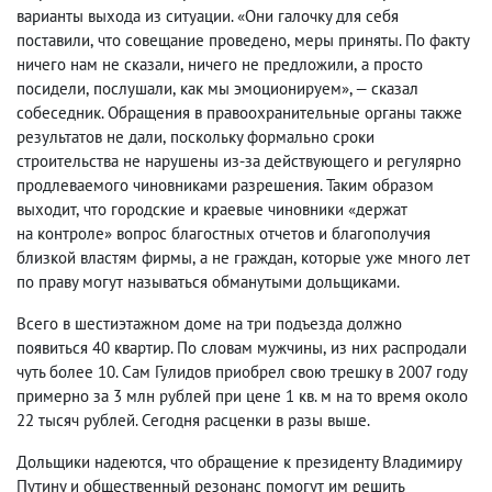
варианты выхода из ситуации. «Они галочку для себя
поставили
,
что совещание проведено
,
меры приняты. По факту
ничего нам не сказали
,
ничего не предложили
,
а просто
посидели
,
послушали
,
как мы эмоционируем», — сказал
собеседник. Обращения в правоохранительные органы также
результатов не дали
,
поскольку формально сроки
строительства не нарушены из-за действующего и регулярно
продлеваемого чиновниками разрешения. Таким образом
выходит
,
что городские и краевые чиновники «держат
на контроле» вопрос благостных отчетов и благополучия
близкой властям фирмы
,
а не граждан
,
которые уже много лет
по праву могут называться обманутыми дольщиками.
Всего в шестиэтажном доме на три подъезда должно
появиться 40 квартир. По словам мужчины
,
из них распродали
чуть более 10. Сам Гулидов приобрел свою трешку в 2007 году
примерно за 3 млн рублей при цене 1 кв. м на то время около
22 тысяч рублей. Сегодня расценки в разы выше.
Дольщики надеются
,
что обращение к президенту Владимиру
Путину и общественный резонанс помогут им решить