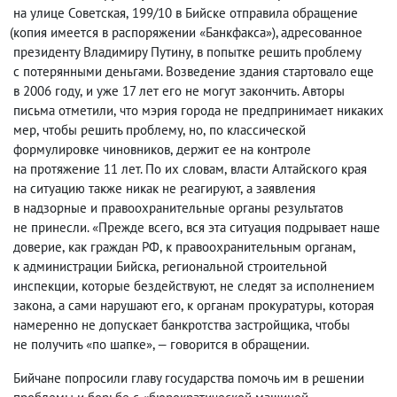
на улице Советская
,
199/10 в Бийске отправила обращение
(
копия имеется в распоряжении «Банкфакса»), адресованное
президенту Владимиру Путину
,
в попытке решить проблему
с потерянными деньгами. Возведение здания стартовало еще
в 2006 году
,
и уже 17 лет его не могут закончить. Авторы
письма отметили
,
что мэрия города не предпринимает никаких
мер
,
чтобы решить проблему
,
но
,
по классической
формулировке чиновников
,
держит ее на контроле
на протяжение 11 лет. По их словам
,
власти Алтайского края
на ситуацию также никак не реагируют
,
а заявления
в надзорные и правоохранительные органы результатов
не принесли. «Прежде всего
,
вся эта ситуация подрывает наше
доверие
,
как граждан РФ
,
к правоохранительным органам
,
к администрации Бийска
,
региональной строительной
инспекции
,
которые бездействуют
,
не следят за исполнением
закона
,
а сами нарушают его
,
к органам прокуратуры
,
которая
намеренно не допускает банкротства застройщика
,
чтобы
не получить «по шапке», — говорится в обращении.
Бийчане попросили главу государства помочь им в решении