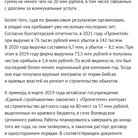
сумму не менее чем на 20 млн рублей
,
в том числе связанных
с долгами за коммунальные услуги.
Более того
,
судя по финансовым результатам организации
,
в упадке она пребывает уже несколько последних лет.
Согласно бухгалтерской отчетности
,
в 2021 году «Прометей»
при выручке в 76 тысяч рублей имел убыток в 242 тысячи.
В 2020 году выручка составила 6,7 млн
,
а убыток — 8,1 млн. При
этом в 2019 году фирма выручила 73,5 млн рублей и получила
чистую прибыль в 1,4 млн рублей. По всей видимости
,
это был
последний более-менее нормальный для компании год. Тогда
она еще получала крупные контракты от мэрии Бийска
и краевых властей на ремонт и строительство объектов.
К примеру
,
в марте 2019 года алтайское госучреждение
«Единый стройзаказчик» заключил с «Прометеем» контракт
на строительство детского сада на 80 мест за 57 млн рублей
,
выделенных из краевого бюджета
,
в селе Воеводское
Целинного района. Работы планировалось завершить до конца
того же года
,
но они затянулись
,
и заказчик расторг договор
в одностороннем порядке. В соответствующем документе