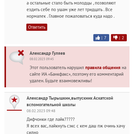
а остальные стало быть молодцы , позволяют
ездить себе по ушам уже лет тридцать . Все
нормалек . Главное пожаловаться куда надо .
Ответить
|
7
|
2
Александр Гуляев
08.02.2023 09:45
Этот пользователь нарушил
правила общения
на
сайте ИА «Банкфакс», поэтому его комментарий
удален. Будьте взаимовежливы!
Александр Тырышкин,выпускник Аскатской
вспомогательной школы
08.02.2023 09:48
Дифчонки где лайк?????
Я всех вас, лайкнуть сэкс с кем даш пж очинь хачу
силно