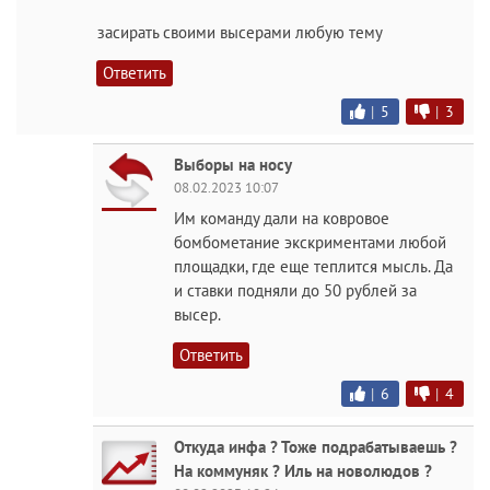
засирать своими высерами любую тему
Ответить
|
5
|
3
Выборы на носу
08.02.2023 10:07
Им команду дали на ковровое
бомбометание экскриментами любой
площадки, где еще теплится мысль. Да
и ставки подняли до 50 рублей за
высер.
Ответить
|
6
|
4
Откуда инфа ? Тоже подрабатываешь ?
На коммуняк ? Иль на новолюдов ?