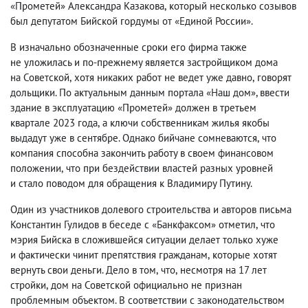
«Прометей» Александра Казакова
,
который несколько созывов
был депутатом Бийской гордумы от «Единой России».
В изначально обозначенные сроки его фирма также
не уложилась и по-прежнему является застройщиком дома
на Советской
,
хотя никаких работ не ведет уже давно
,
говорят
дольщики. По актуальным данным портала «Наш дом», ввести
здание в эксплуатацию «Прометей» должен в третьем
квартале 2023 года
,
а ключи собственникам жилья якобы
выдадут уже в сентябре. Однако бийчане сомневаются
,
что
компания способна закончить работу в своем финансовом
положении
,
что при бездействии властей разных уровней
и стало поводом для обращения к Владимиру Путину.
Один из участников долевого строительства и авторов письма
Константин Гулидов в беседе с «Банкфаксом» отметил
,
что
мэрия Бийска в сложившейся ситуации делает только хуже
и фактически чинит препятствия гражданам
,
которые хотят
вернуть свои деньги. Дело в том
,
что
,
несмотря на 17 лет
стройки
,
дом на Советской официально не признан
проблемным объектом. В соответствии с законодательством