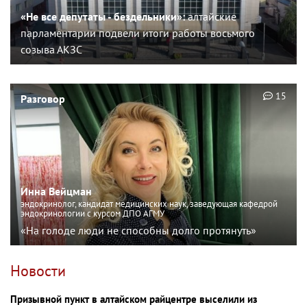
«Не все депутаты - бездельники»:
алтайские
парламентарии подвели итоги работы восьмого
созыва АКЗС
15
Разговор
Инна Вейцман
эндокринолог, кандидат медицинских наук, заведующая кафедрой
эндокринологии с курсом ДПО АГМУ
«На голоде люди не способны долго протянуть»
Новости
Призывной пункт в алтайском райцентре выселили из