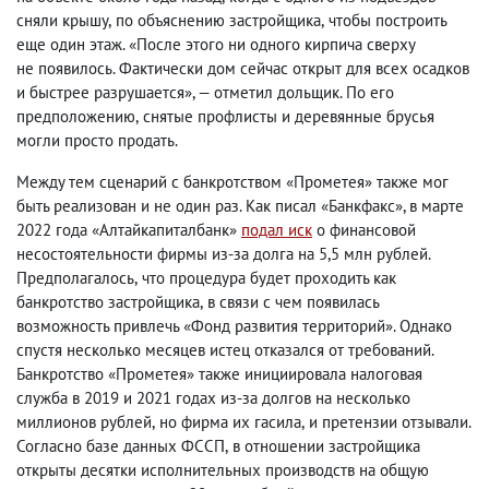
сняли крышу
,
по объяснению застройщика
,
чтобы построить
еще один этаж. «После этого ни одного кирпича сверху
не появилось. Фактически дом сейчас открыт для всех осадков
и быстрее разрушается», — отметил дольщик. По его
предположению
,
снятые профлисты и деревянные брусья
могли просто продать.
Между тем сценарий с банкротством «Прометея» также мог
быть реализован и не один раз. Как писал «Банкфакс», в марте
2022 года «Алтайкапиталбанк»
подал иск
о финансовой
несостоятельности фирмы из-за долга на 5,5 млн рублей.
Предполагалось
,
что процедура будет проходить как
банкротство застройщика
,
в связи с чем появилась
возможность привлечь «Фонд развития территорий». Однако
спустя несколько месяцев истец отказался от требований.
Банкротство «Прометея» также инициировала налоговая
служба в 2019 и 2021 годах из-за долгов на несколько
миллионов рублей
,
но фирма их гасила
,
и претензии отзывали.
Согласно базе данных ФССП
,
в отношении застройщика
открыты десятки исполнительных производств на общую