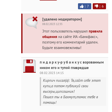
|
7
|
6
[удалено модератором]
08.02.2023 12:35
Этот пользователь нарушил
правила
общения
на сайте ИА «Банкфакс»,
поэтому его комментарий удален.
Будьте взаимовежливы!
п и д а р к у-р у б а н к у с ворованным
ником его и тупой главредше
08.02.2023 14:15
Кирпич писал(а): Тв,сайт себе этот
купи,а потом публикуй свои
высеры,ципсошник!
Пошел ты в Бахмут,томос тебе в
помощь!