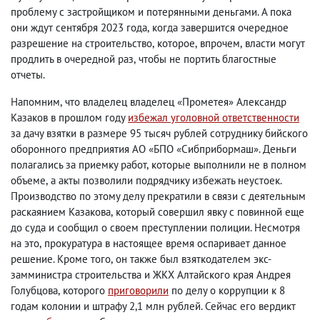
проблему с застройщиком и потерянными деньгами. А пока
они ждут сентября 2023 года
,
когда завершится очередное
разрешение на строительство
,
которое
,
впрочем
,
власти могут
продлить в очередной раз
,
чтобы не портить благостные
отчеты.
Напомним
,
что владелец владелец «Прометея» Александр
Казаков в прошлом году
избежал уголовной ответственности
за дачу взятки в размере 95 тысяч рублей сотруднику бийского
оборонного предприятия АО «БПО «Сибприбормаш». Деньги
полагались за приемку работ
,
которые выполнили не в полном
объеме
,
а акты позволили подрядчику избежать неустоек.
Производство по этому делу прекратили в связи с деятельным
раскаянием Казакова
,
который совершил явку с повинной еще
до суда и сообщил о своем преступлении полиции. Несмотря
на это
,
прокуратура в настоящее время оспаривает данное
решение. Кроме того
,
он также был взяткодателем экс-
замминистра строительства и ЖКХ Алтайского края Андрея
Голубцова
,
которого
приговорили
по делу о коррупции к 8
годам колонии и штрафу 2,1 млн рублей. Сейчас его вердикт