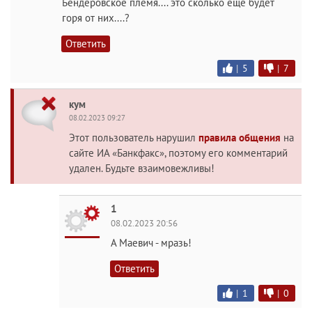
Бендеровское племя.... это сколько ещё будет
горя от них....?
Ответить
|
5
|
7
кум
08.02.2023 09:27
Этот пользователь нарушил
правила общения
на
сайте ИА «Банкфакс», поэтому его комментарий
удален. Будьте взаимовежливы!
1
08.02.2023 20:56
А Маевич - мpaзь!
Ответить
|
1
|
0