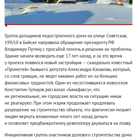
Группа дольщиков недостроенного дома на улице Советская
,
199/10 в Бийске направила обращение президенту РФ
Владимиру Путину с просьбой помочь в решении их проблемы.
Здание начали возводить еще 17 лет назад
,
и за это время
у проекта появился новый застройщик — скандально известный
«Прометей» бывшего депутата Александра Казакова
,
который
,
со слов граждан
,
не ведет никаких работ из-за больших
финансовых трудностей. Один из несостоявшихся новоселов
Константин Гулидов рассказал «Банкфаксу», что
ни региональные
,
ни городские власти на ситуацию никак
не реагируют. При этом мэрия продолжает продлевать
разрешение на строительство объекта
,
что фактически мешает
людям вернуть вложенные много лет назад деньги
и позволяет предбанкротному девелоперу держаться на плаву.
Инициативная группа участников долевого строительства дома