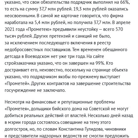
указано
,
что свои обязательства подрядчик выполнил на 66%,
то есть на сумму 37,7 млн рублей. 19,3 млн рублей оказались
неосвоенными. В самой же карточке говорится
,
что фирма
наработала на 5,4 млн рублей
,
но получила 37,7 млн. В апреле
2021 года «Прометею» предъявили неустойку — всего 570
тысяч рублей. Других претензий и санкций не было
,
за исключением последующего включения в реестр
недобросовестных поставщиков. Тем временем обещанного
детсада в Воеводском нет уже три года. На сайте
стройзаказчика указано
,
что он завершен на 99%. Кто
достраивает его
,
неизвестно
,
поскольку на странице объекта
указано
,
что подрядчиком якобы по-прежнему выступает
«Прометей». Других контрактов на завершение строительства
госучреждение не заключало.
Несмотря на финансовые и репутационные проблемы
«Прометея», дольщики бийского дома на Советской не могут
добиться реальных действий от властей. Несколько дней назад
в мэрии города состоялось совещание на тему этого
долгостроя
,
но
,
по словам Константина Гулидова
,
чиновники
и представители надзорных ведомств не смогли предложить