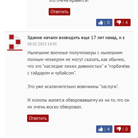
это очень нравится!
Ответить
|
0
|
4
Здание начали возводить еще 17 лет назад, и з
08.02.2023 18:01
Нынешние военные получпокеры с нынешним
полным чпокером не могут сказать, как обычно,
что это "наследие лихих дивиностых" и "горбачёва
с гайдаром и чубайсом".
Это уже исключительно вовочкины "заслуги".
И холопы жалятся обворовавшему их на то, что он
их очень жоско обворовал.
Ответить
|
4
|
0