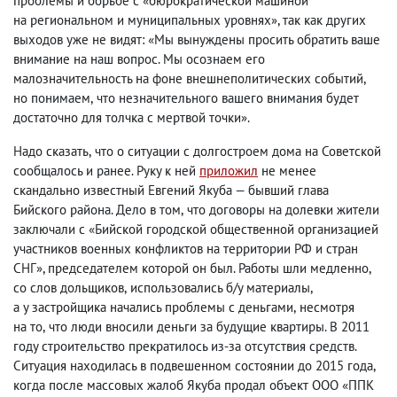
проблемы и борьбе с «бюрократической машиной
на региональном и муниципальных уровнях», так как других
выходов уже не видят: «Мы вынуждены просить обратить ваше
внимание на наш вопрос. Мы осознаем его
малозначительность на фоне внешнеполитических событий
,
но понимаем
,
что незначительного вашего внимания будет
достаточно для толчка с мертвой точки».
Надо сказать
,
что о ситуации с долгостроем дома на Советской
сообщалось и ранее. Руку к ней
приложил
не менее
скандально известный Евгений Якуба — бывший глава
Бийского района. Дело в том
,
что договоры на долевки жители
заключали с «Бийской городской общественной организацией
участников военных конфликтов на территории РФ и стран
СНГ», председателем которой он был. Работы шли медленно
,
со слов дольщиков
,
использовались б/у материалы
,
а у застройщика начались проблемы с деньгами
,
несмотря
на то
,
что люди вносили деньги за будущие квартиры. В 2011
году строительство прекратилось из-за отсутствия средств.
Ситуация находилась в подвешенном состоянии до 2015 года
,
когда после массовых жалоб Якуба продал объект ООО «ППК