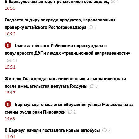
В барнаульском автоцентре сменился совладелец
1
16:55
Сладости лидируют среди продуктов, «проваливших»
проверку алтайского Роспотребнадзора
2
16:22
Глава алтайского Избиркома порассуждала о
популярности ДЭГ и людях «традиционной направленности»
11
15:51
Жителю Славгорода назначили пенсию и выплатили долги
после вмешательства депутата Госдумы
5
15:17
Барнаульцы опасаются обрушения улицы Малахова из-за
смены русла реки Пивоварки
2
14:39
В Барнаул начали поставлять новые автобусы
2
14:04