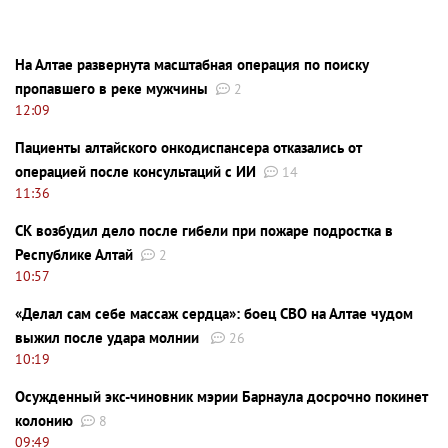
На Алтае развернута масштабная операция по поиску
пропавшего в реке мужчины
2
12:09
Пациенты алтайского онкодиспансера отказались от
операцией после консультаций с ИИ
14
11:36
СК возбудил дело после гибели при пожаре подростка в
Республике Алтай
2
10:57
«Делал сам себе массаж сердца»: боец СВО на Алтае чудом
выжил после удара молнии
26
10:19
Осужденный экс-чиновник мэрии Барнаула досрочно покинет
колонию
8
09:49