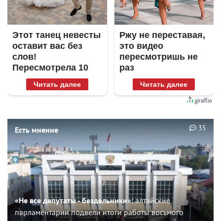
Этот танец невесты
Ржу не переставая,
оставит вас без
это видео
слов!
пересмотришь не
Пересмотрела 10
раз
раз
Читать далее
Читать далее
35
Есть мнение
«Не все депутаты - бездельники»:
алтайские
парламентарии подвели итоги работы восьмого