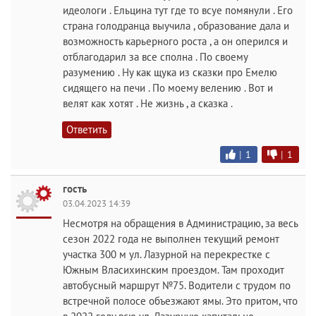
идеологи . Ельцина тут где то всуе помянули . Его
страна голодранца выучила , образование дала и
возможность карьерного роста , а он оперился и
отблагодарил за все сполна . По своему
разумению . Ну как щука из сказки про Емелю
сидящего на печи . По моему велению . Вот и
велят как хотят . Не жизнь , а сказка .
Ответить
|
1
|
1
гость
03.04.2023 14:39
Несмотря на обращения в Администрацию, за весь
сезон 2022 года не выполнен текущий ремонт
участка 300 м ул. Лазурной на перекрестке с
Южным Власихинским проездом. Там проходит
автобусный маршрут №75. Водители с трудом по
встречной полосе объезжают ямы. Это притом, что