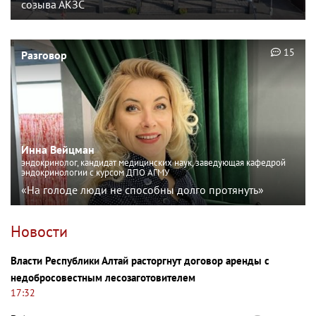
созыва АКЗС
15
Разговор
Инна Вейцман
эндокринолог, кандидат медицинских наук, заведующая кафедрой
эндокринологии с курсом ДПО АГМУ
«На голоде люди не способны долго протянуть»
Новости
Власти Республики Алтай расторгнут договор аренды с
недобросовестным лесозаготовителем
17:32