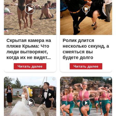
Скрытая камера на
Ролик длится
пляже Крыма: Что
несколько секунд, а
люди вытворяют,
смеяться вы
когда их не видят...
будете долго
Читать далее
Читать далее
i
i