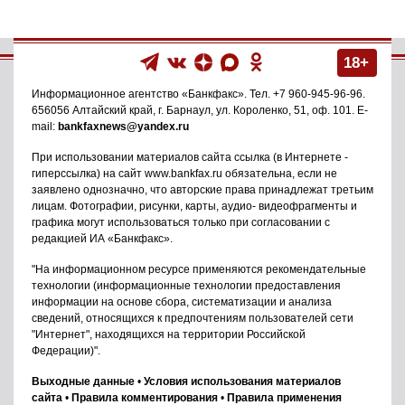
18+
Информационное агентство
«Банкфакс»
. Тел.
+7 960-945-96-96
.
656056
Алтайский край, г. Барнаул
,
ул. Короленко, 51, оф. 101
. E-
mail:
bankfaxnews@yandex.ru
При использовании материалов сайта ссылка (в Интернете -
гиперссылка) на сайт www.bankfax.ru обязательна, если не
заявлено однозначно, что авторские права принадлежат третьим
лицам. Фотографии, рисунки, карты, аудио- видеофрагменты и
графика могут использоваться только при согласовании с
редакцией ИА «Банкфакс».
"На информационном ресурсе применяются рекомендательные
технологии (информационные технологии предоставления
информации на основе сбора, систематизации и анализа
сведений, относящихся к предпочтениям пользователей сети
"Интернет", находящихся на территории Российской
Федерации)".
Выходные данные
•
Условия использования материалов
сайта
•
Правила комментирования
•
Правила применения