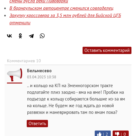
смены русла реки Пивоварки
В барнаульском автоцентре сменился совладелец
Закупку кроссовера за 3,5 млн рублей для Бийской ЦГБ
отменили
Оставить комментарий
Комментариев 10
Бельмесево
03.04.2023 10:38
.. и кольцо на КП на Змеиногорском тракте
подлатайте плиз заодно - яма на яме! Пробки на
подъезде к кольцу собираются большие из-за ям
на кольце. Не будем же год ждать до новой
развязки и маневрировать там по ямам пока?
Ответить
|
2
|
0