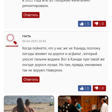
в 2022 году всю ул. Лазурную капитально
ремонтировали.
Ответить
|
3
|
0
гость
04.04.2023 10:45
Когда поймёте, что у нас же не Канада, поэтому
погоды влияют на дороги и асфальт , который
уносит талыми водами. Вот в Канаде при такой же
погоде дороги лучше. Но там, правда, чиновники
так не воруют. Наверное.
Ответить
|
1
|
0
i
i