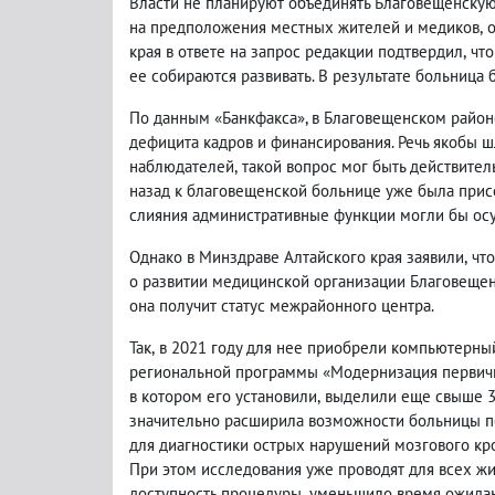
Власти не планируют объединять Благовещенску
на предположения местных жителей и медиков
,
края в ответе на запрос редакции подтвердил
,
что
ее собираются развивать. В результате больница
По данным «Банкфакса», в Благовещенском район
дефицита кадров и финансирования. Речь якобы 
наблюдателей
,
такой вопрос мог быть действител
назад к благовещенской больнице уже была прис
слияния административные функции могли бы осу
Однако в Минздраве Алтайского края заявили
,
что
о развитии медицинской организации Благовещен
она получит статус межрайонного центра.
Так
,
в 2021 году для нее приобрели компьютерны
региональной программы «Модернизация первичн
в котором его установили
,
выделили еще свыше 3
значительно расширила возможности больницы по
для диагностики острых нарушений мозгового кр
При этом исследования уже проводят для всех ж
доступность процедуры
,
уменьшило время ожидани