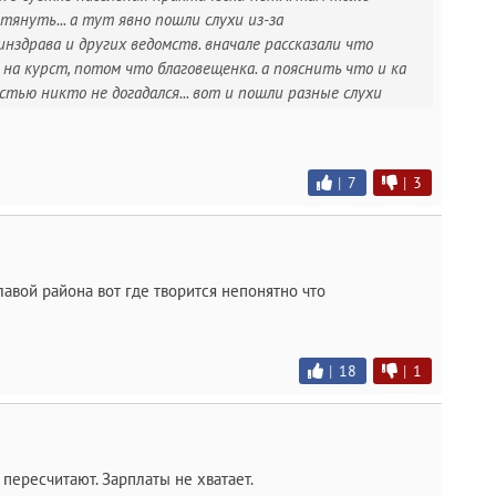
януть... а тут явно пошли слухи из-за
нздрава и других ведомств. вначале рассказали что
на курст, потом что благовещенка. а пояснить что и ка
стью никто не догадался... вот и пошли разные слухи
|
7
|
3
лавой района вот где творится непонятно что
|
18
|
1
пересчитают. Зарплаты не хватает.