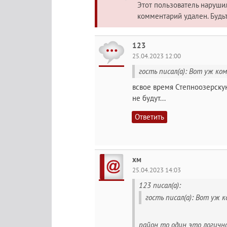
Этот пользователь наруш
комментарий удален. Будь
123
25.04.2023 12:00
гость писал(а): Вот уж ком
всвое время Степноозерску
не будут...
Ответить
хм
25.04.2023 14:03
123 писал(а):
гость писал(а): Вот уж к
район то один это логично