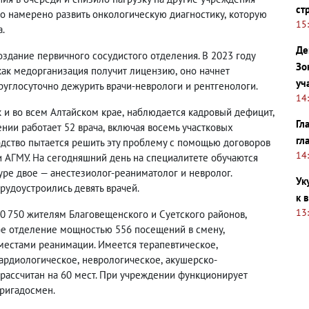
ст
во намерено развить онкологическую диагностику
,
которую
15
а.
Де
здание первичного сосудистого отделения. В 2023 году
Зо
как медорганизация получит лицензию
,
оно начнет
уч
руглосуточно дежурить врачи-неврологи и рентгенологи.
14
к и во всем Алтайском крае
,
наблюдается кадровый дефицит
,
Гл
ении работает 52 врача
,
включая восемь участковых
гл
водство пытается решить эту проблему с помощью договоров
14
 АГМУ. На сегодняшний день на специалитете обучаются
уре двое — анестезиолог-реаниматолог и невролог.
Ук
трудоустроились девять врачей.
к 
13
0 750 жителям Благовещенского и Суетского районов
,
ое отделение мощностью 556 посещений в смену
,
 местами реанимации. Имеется терапевтическое
,
ардиологическое
,
неврологическое
,
акушерско-
рассчитан на 60 мест. При учреждении функционирует
ригадосмен.