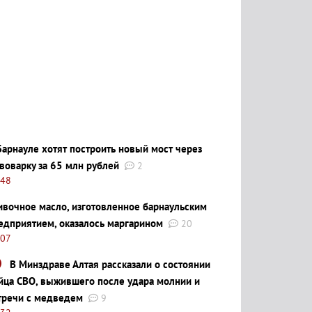
Барнауле хотят построить новый мост через
воварку за 65 млн рублей
2
:48
ивочное масло, изготовленное барнаульским
едприятием, оказалось маргарином
20
:07
В Минздраве Алтая рассказали о состоянии
йца СВО, выжившего после удара молнии и
тречи с медведем
9