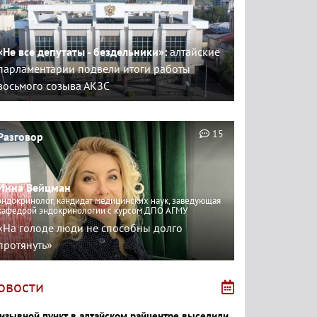
«Не все депутаты - бездельники»:
алтайские
парламентарии подвели итоги работы
восьмого созыва АКЗС
15
Разговор
Инна Вейцман
эндокринолог, кандидат медицинских наук, заведующая
кафедрой эндокринологии с курсом ДПО АГМУ
«На голоде люди не способны долго
протянуть»
овости
изывной пункт в алтайском райцентре выселили