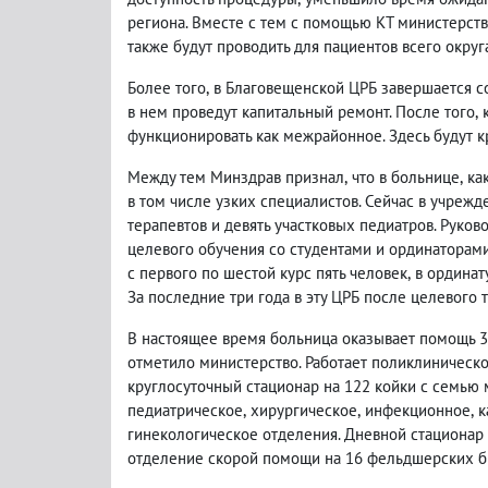
региона. Вместе с тем с помощью КТ министерст
также будут проводить для пациентов всего округ
Более того
,
в Благовещенской ЦРБ завершается со
в нем проведут капитальный ремонт. После того
,
функционировать как межрайонное. Здесь будут к
Между тем Минздрав признал
,
что в больнице
,
ка
в том числе узких специалистов. Сейчас в учрежд
терапевтов и девять участковых педиатров. Руко
целевого обучения со студентами и ординаторами
с первого по шестой курс пять человек
,
в ординат
За последние три года в эту ЦРБ после целевого 
В настоящее время больница оказывает помощь 3
отметило министерство. Работает поликлиническ
круглосуточный стационар на 122 койки с семью
педиатрическое
,
хирургическое
,
инфекционное
,
к
гинекологическое отделения. Дневной стационар 
отделение скорой помощи на 16 фельдшерских б