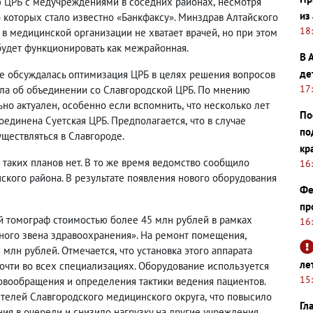
ю ЦРБ с медучреждениями в соседних районах
,
несмотря
из
о которых стало известно «Банкфаксу». Минздрав Алтайского
18
 в медицинской организации не хватает врачей
,
но при этом
 будет функционировать как межрайонная.
В 
де
е обсуждалась оптимизация ЦРБ в целях решения вопросов
17
шла об объединении со Славгородской ЦРБ. По мнению
ьно актуален
,
особенно если вспомнить
,
что несколько лет
По
оединена Суетская ЦРБ. Предполагается
,
что в случае
по
ществляться в Славгороде.
кр
 таких планов нет. В то же время ведомство сообщило
16
ского района. В результате появления нового оборудования
Фе
пр
й томограф стоимостью более 45 млн рублей в рамках
16
ого звена здравоохранения». На ремонт помещения
,
 млн рублей. Отмечается
,
что установка этого аппарата
ле
чти во всех специализациях. Оборудование используется
15
овообращения и определения тактики ведения пациентов.
ителей Славгородского медицинского округа
,
что повысило
Гл
я в очереди и снизило нагрузку на другие учреждения