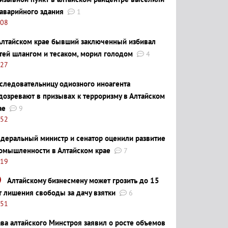
 аварийного здания
1
:08
Алтайском крае бывший заключенный избивал
тей шлангом и тесаком, морил голодом
4
:27
следовательницу одиозного иноагента
дозревают в призывах к терроризму в Алтайском
ае
9
:52
деральный министр и сенатор оценили развитие
омышленности в Алтайском крае
7
:19
Алтайскому бизнесмену может грозить до 15
т лишения свободы за дачу взятки
6
:51
ава алтайского Минстроя заявил о росте объемов