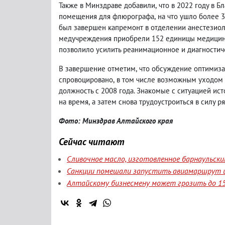
Также в Минздраве добавили
,
что в 2022 году в 
помещения для флюрографа
,
на что ушло более 
был завершен капремонт в отделении анестезиоло
медучреждения приобрели 152 единицы медицинс
позволило усилить реанимационное и диагностич
В завершение отметим
,
что обсуждение оптимиза
спровоцировано
,
в том числе возможным уходом 
должность с 2008 года. Знакомые с ситуацией ис
на время
,
а затем снова трудоустроиться в силу р
Фото: Минздрав Алтайского края
Сейчас читают
Сливочное масло, изготовленное барнаульск
Санкции помешали запустить авиамаршрут и
Алтайскому бизнесмену может грозить до 15