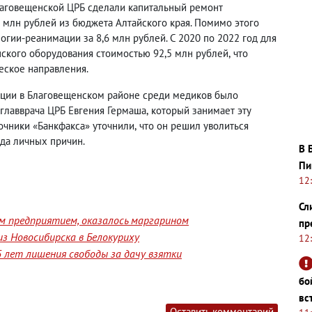
Благовещенской ЦРБ сделали капитальный ремонт
3 млн рублей из бюджета Алтайского края. Помимо этого
гии-реанимации за 8,6 млн рублей. С 2020 по 2022 год для
кого оборудования стоимостью 92,5 млн рублей
,
что
еское направления.
ции в Благовещенском районе среди медиков было
главврача ЦРБ Евгения Гермаша
,
который занимает эту
точники «Банкфакса» уточнили
,
что он решил уволиться
яда личных причин.
В 
Пи
12
Сл
им предприятием, оказалось маргарином
пр
з Новосибирска в Белокуриху
12
 лет лишения свободы за дачу взятки
бо
вс
Оставить комментарий