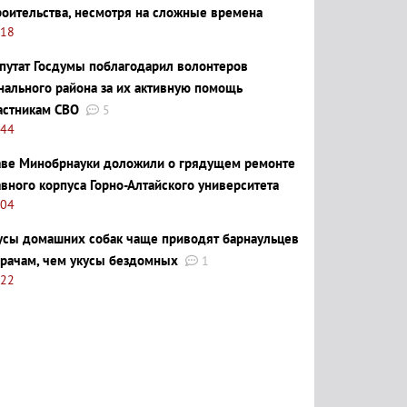
роительства, несмотря на сложные времена
:18
путат Госдумы поблагодарил волонтеров
нального района за их активную помощь
астникам СВО
5
:44
аве Минобрнауки доложили о грядущем ремонте
авного корпуса Горно-Алтайского университета
:04
усы домашних собак чаще приводят барнаульцев
врачам, чем укусы бездомных
1
:22