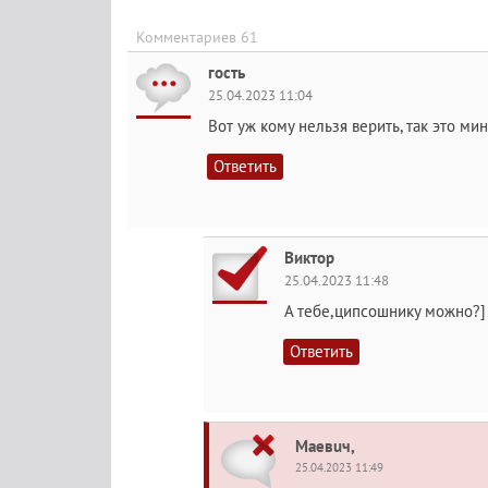
Комментариев 61
гость
25.04.2023 11:04
Вот уж кому нельзя верить, так это мин
Ответить
Виктор
25.04.2023 11:48
А тебе,ципсошнику можно?]
Ответить
Maeвuч,
25.04.2023 11:49