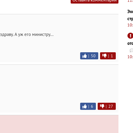
11
Эк
ст
10
здраву. А уж его министру...
от
|
50
|
1
10
|
6
|
27