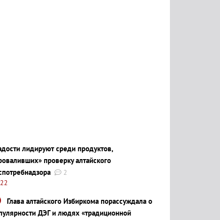
адости лидируют среди продуктов,
роваливших» проверку алтайского
спотребнадзора
2
:22
Глава алтайского Избиркома порассуждала о
пулярности ДЭГ и людях «традиционной