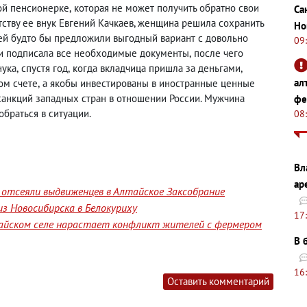
ой пенсионерке
,
которая не может получить обратно свои
Са
тству ее внук Евгений Качкаев,
женщина ре
шила сохранить
Но
ей
будто бы предложили выгодный вариант с довольно
09
 и подписала все необходимые документы
,
после чего
нука
,
спустя год
,
когда вкладчица пришла за
деньгами
,
ал
ом счете
,
а якобы инвестированы в иностранные ценные
санкций западных стран в отношении России. Мужчина
фе
браться в ситуации.
08
Вл
ар
отсеяли выдвиженцев в Алтайское Заксобрание
з Новосибирска в Белокуриху
17
лтайском селе нарастает конфликт жителей с фермером
В 
16
Оставить комментарий