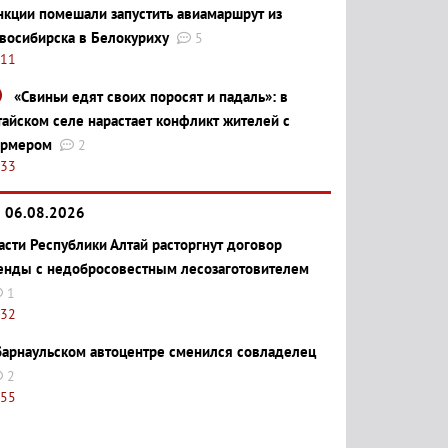
нкции помешали запустить авиамаршрут из
восибирска в Белокуриху
5
:11
«Свиньи едят своих поросят и падаль»: в
тайском селе нарастает конфликт жителей с
рмером
2
:33
06.08.2026
асти Республики Алтай расторгнут договор
енды с недобросовестным лесозаготовителем
1
:32
барнаульском автоцентре сменился совладелец
2
:55