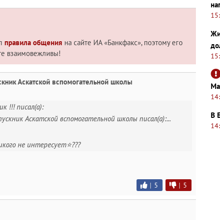
на
15
Жи
ил
правила общения
на сайте ИА «Банкфакс», поэтому его
до
те взаимовежливы!
15
кник Аскатской вспомогательной школы
Ма
14
к !!! писал(а):
В 
скник Аскатской вспомогательной школы писал(а):...
14
никого не интересует⭐???
|
5
|
5