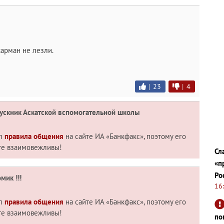
карман не лезли.
|
23
|
4
скник Аскатской вспомогательной школы
ил
правила общения
на сайте ИА «Банкфакс», поэтому его
те взаимовежливы!
Сл
«п
Ро
мик !!!
16
ил
правила общения
на сайте ИА «Банкфакс», поэтому его
те взаимовежливы!
по