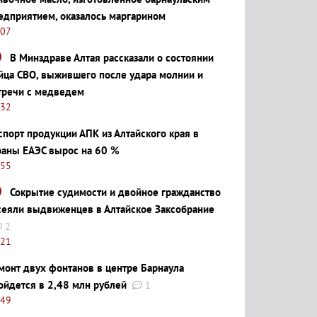
едприятием, оказалось маргарином
:07
В Минздраве Алтая рассказали о состоянии
йца СВО, выжившего после удара молнии и
тречи с медведем
:32
спорт продукции АПК из Алтайского края в
раны ЕАЭС вырос на 60 %
:55
Сокрытие судимости и двойное гражданство
сеяли выдвиженцев в Алтайское Заксобрание
2
:21
монт двух фонтанов в центре Барнаула
ойдется в 2,48 млн рублей
1
:49