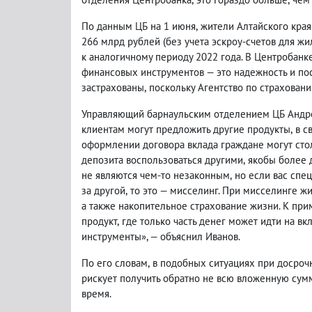
По данным ЦБ на 1 июня
,
жители Алтайского края
266 млрд рублей
(
без учета эскроу-счетов для ж
к аналогичному периоду 2022 года. В Центробанк
финансовых инструментов — это надежность и пос
застрахованы
,
поскольку Агентство по страховани
Управляющий барнаульским отделением ЦБ Андр
клиентам могут предложить другие продукты
,
в с
оформлении договора вклада граждане могут стол
депозита воспользоваться другими
,
якобы более 
не являются чем-то незаконным
,
но если вас спе
за другой
,
то это — мисселинг. При мисселинге ж
а также накопительное страхование жизни. К при
продукт
,
где только часть денег может идти на вк
инструменты», — объяснил Иванов.
По его словам
,
в подобных ситуациях при досроч
рискует получить обратно не всю вложенную сумм
время.