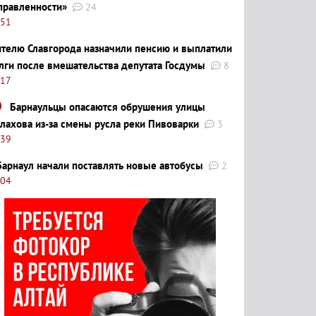
правленности»
24
:51
телю Славгорода назначили пенсию и выплатили
лги после вмешательства депутата Госдумы
8
:17
Барнаульцы опасаются обрушения улицы
лахова из-за смены русла реки Пивоварки
3
:39
Барнаул начали поставлять новые автобусы
2
:04