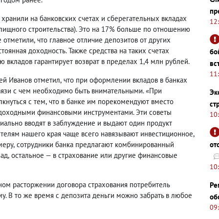
пр
 хранили на банковских счетах и сберегательных вкладах
12
илищного строительства). Это на 17% больше по отношению
е отметили
,
что главное отличие депозитов от других
тоянная доходность. Также средства на таких счетах
бо
ю вкладов гарантирует возврат в пределах 1,4 млн рублей.
вс
11
ей Иванов отметил
,
что при оформлении вкладов в банках
вязи с чем необходимо быть внимательными. «При
Эк
кнуться с тем
,
что в банке им порекомендуют вместо
ст
доходными финансовыми инструментами. Эти советы
10
циально вводят в заблуждение и выдают один продукт
ителям нашего края чаще всего навязывают инвестиционное
,
меру
,
сотрудники банка предлагают комбинированный
от
лад
,
остальное — в страхование или другие финансовые
10
ном расторжении договора страхования потребитель
Ре
у. В то же время с депозита деньги можно забрать в любое
об
09