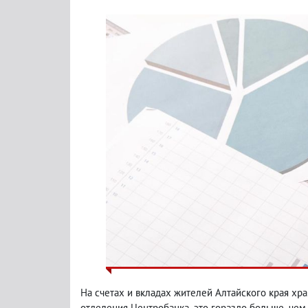
На счетах и вкладах жителей Алтайского края хр
отделения Центробанка
,
это гораздо больше
,
чем