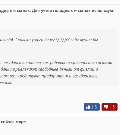
лодных и сытых. Для учета голодных и сытых используют
сал(а): Сколько у кого денег.\\r\\nУ себя лучше бы
ы государство видело, как работает кровеносная система
о банки привлекают свободные деньги от физлиц и
ономике: кредитуют предприятия и государство,
оекты.
|
3
|
3
 сейчас море