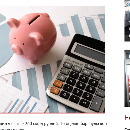
Н
анится свыше 260 млрд рублей. По оценке барнаульского
Сл
 годом ранее.