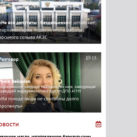
«Не все депутаты - бездельники»:
алтайские
парламентарии подвели итоги работы
восьмого созыва АКЗС
15
Разговор
Инна Вейцман
эндокринолог, кандидат медицинских наук, заведующая
кафедрой эндокринологии с курсом ДПО АГМУ
«На голоде люди не способны долго
протянуть»
овости
ивочное масло, изготовленное барнаульским