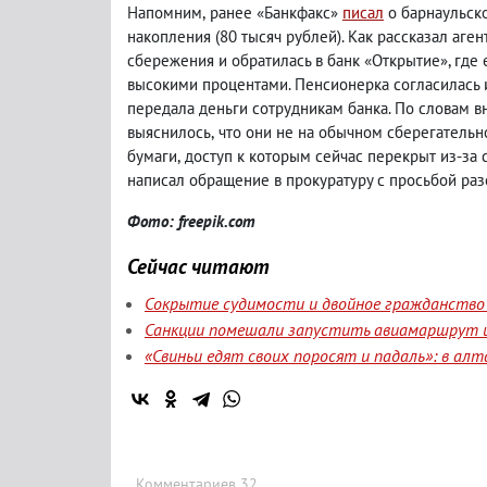
Напомним
,
ранее «Банкфакс»
писал
о барнаульск
накопления
(
80 тысяч рублей). Как рассказал аген
сбережения и обратилась в банк «Открытие», где 
высокими процентами. Пенсионерка согласилась
передала деньги сотрудникам банка. По словам в
выяснилось
,
что они не на обычном сберегательн
бумаги
,
доступ к которым сейчас
перекрыт из-за 
написал обращение в прокуратуру с просьбой разо
Фото: freepik.com
Сейчас читают
Сокрытие судимости и двойное гражданство 
Санкции помешали запустить авиамаршрут и
«Свиньи едят своих поросят и падаль»: в а
Комментариев 32