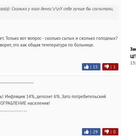
л(а): Сколько у кого денег.\r\nУ себя лучше бы сосчитали,
т. Только вот вопрос - сколько сытых и сколько голодных?
ворит, это как общая температура по больнице.
За
ЦГ
13
|
15
|
1
.....................
ь! Инфляция 14%, депозит 6%. Зато потребительский
я ОГРАБЛЕНИЕ населения!
............ ...
|
29
|
0