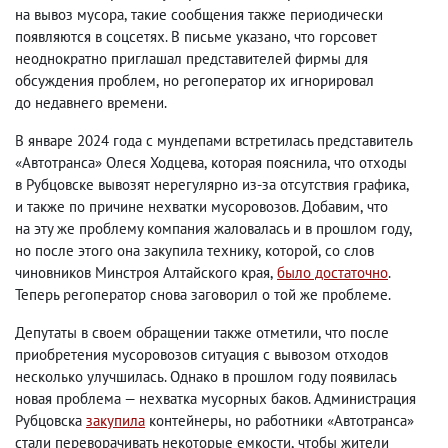
на вывоз мусора
,
такие сообщения также периодически
появляются в соцсетях. В письме указано
,
что горсовет
неоднократно приглашал представителей фирмы для
обсуждения проблем
,
но регоператор их игнорировал
до недавнего времени.
В январе 2024 года с мундепами встретилась представитель
«Автотранса» Олеся Ходцева
,
которая пояснила
,
что отходы
в Рубцовске вывозят нерегулярно из-за отсутствия графика
,
и также по причине нехватки мусоровозов. Добавим
,
что
на эту же проблему компания жаловалась и в прошлом году
,
но после этого она закупила технику
,
которой
,
со слов
чиновников Минстроя Алтайского края
,
было достаточно
.
Теперь регоператор снова заговорил о той же проблеме.
Депутаты в своем обращении также отметили
,
что после
приобретения мусоровозов ситуация с вывозом отходов
несколько улучшилась. Однако в прошлом году появилась
новая проблема — нехватка мусорных баков. Администрация
Рубцовска
закупила
контейнеры
,
но работники «Автотранса»
стали переворачивать некоторые емкости
,
чтобы жители