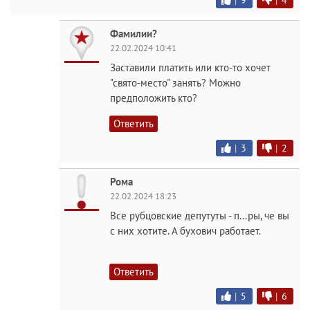
|
9
|
4
Фамилии?
22.02.2024 10:41
Заставили платить или кто-то хочет
"свято-место" занять? Можно
предположить кто?
Ответить
|
3
|
2
Рома
22.02.2024 18:23
Все рубцовские депутуты - п...ры, че вы
с них хотите. А бухович работает.
Ответить
|
5
|
6