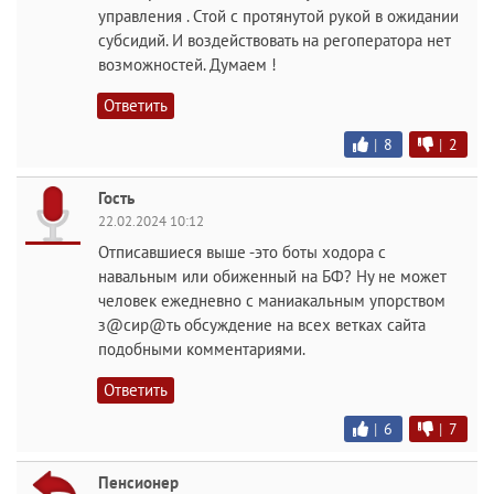
управления . Стой с протянутой рукой в ожидании
субсидий. И воздействовать на регоператора нет
возможностей. Думаем !
Ответить
|
8
|
2
Гость
22.02.2024 10:12
Отписавшиеся выше -это боты ходора с
навальным или обиженный на БФ? Ну не может
человек ежедневно с маниакальным упорством
з@сир@ть обсуждение на всех ветках сайта
подобными комментариями.
Ответить
|
6
|
7
Пенсионер