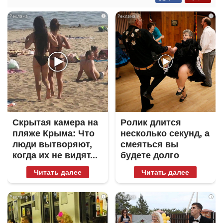
i
i
Скрытая камера на
Ролик длится
пляже Крыма: Что
несколько секунд, а
люди вытворяют,
смеяться вы
когда их не видят...
будете долго
Читать далее
Читать далее
i
i