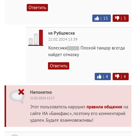
Ответить
|
15
|
3
из Рубцовска
22.02.2024 13:39
Колесики)))))))))) Плохой танцор всегда
найдет отмазку
Ответить
|
4
|
4
Непонятно
22.02.2024 12:17
Этот пользователь нарушил
правила общения
на
сайте ИА «Банкфакс», поэтому его комментарий
удален. Будьте взаимовежливы!