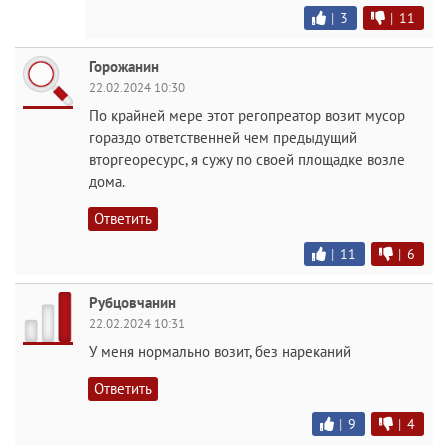
|
3
|
11
Горожанин
22.02.2024 10:30
По крайней мере этот регопреатор возит мусор
гораздо ответственней чем предыдущий
вторгеоресурс, я сужу по своей площадке возле
дома.
Ответить
|
11
|
6
Рубцовчанин
22.02.2024 10:31
У меня нормально возит, без нареканий
Ответить
|
9
|
4