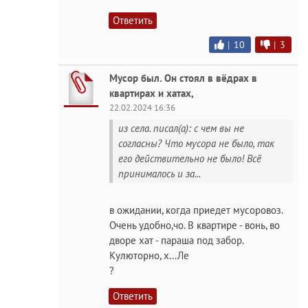
Ответить
|
10
|
3
Мусор был. Он стоял в вёдрах в
квартирах и хатах,
22.02.2024 16:36
из села. писал(а): с чем вы не
согласны? Что мусора не было, так
его действительно не было! Всё
принималось и за...
в ожидании, когда приедет мусоровоз.
Очень удобно,чо. В квартире - вонь, во
дворе хат - параша под забор.
Кулюторно, х...Ле
?
Ответить