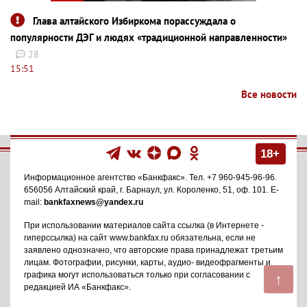
Глава алтайского Избиркома порассуждала о
популярности ДЭГ и людях «традиционной направленности»
28
15:51
Все новости
18+
Информационное агентство
«Банкфакс»
. Тел.
+7 960-945-96-96
.
656056
Алтайский край, г. Барнаул
,
ул. Короленко, 51, оф. 101
. E-
mail:
bankfaxnews@yandex.ru
При использовании материалов сайта ссылка (в Интернете -
гиперссылка) на сайт www.bankfax.ru обязательна, если не
заявлено однозначно, что авторские права принадлежат третьим
лицам. Фотографии, рисунки, карты, аудио- видеофрагменты и
↑
графика могут использоваться только при согласовании с
редакцией ИА «Банкфакс».