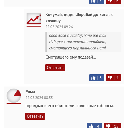
|
5
|
6
Кочумай, дядя. Шкрябай до хаты, к
хозяину.
22.02.2024 09:26
дядя вася писал(а): Что же так
Рубцовск постоянно попадает,
смотрящего нормального нет!
Смотрящего ему подавай...
Ответить
|
3
|
4
Рома
22.02.2024 08:55
Город,как и его обитатели- сплошные отбросы.
Ответить
|
4
|
15