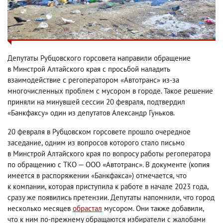
Депутаты Рубцовского горсовета направили обращение
в Минстрой Алтайского края с просьбой наладить
взаимодействие с регоператором «Автотранс» из-за
многочисленных проблем с мусором в городе. Такое решение
приняли на минувшей сессии 20 февраля
,
подтвердил
«Банкфаксу» один из депутатов Александр Гуньков.
20 февраля в Рубцовском горсовете прошло очередное
заседание
,
одним из вопросов которого стало письмо
в Минстрой Алтайского края по вопросу работы регоператора
по обращению с ТКО — ООО «Автотранс». В документе
(
копия
имеется в распоряжении «Банкфакса») отмечается
,
что
к компании
,
которая приступила к работе в начале 2023 года
,
сразу же появились претензии. Депутаты напомнили
,
что город
несколько месяцев
обрастал
мусором. Они также добавили
,
что к ним по-прежнему обращаются избиратели с жалобами