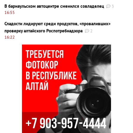
В барнаульском автоцентре сменился совладелец
3
16:55
Сладости лидируют среди продуктов, «проваливших»
проверку алтайского Роспотребнадзора
2
16:22