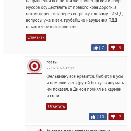
направлении все по той же Пролетарской и сбор
мусора осуществлять от правого края дороги, а
потом переезжая через встречку к левому. ГИБДД
вопросы уже к вам, грубейшие нарушения ПДД
остаются безнаказанными.
Ответить
|
7
|
5
гость
22.02.2024 13:43
Фельдману всё нравится. Лыбится в усы
и помалкивает. Другой бы кузькину мать
им показал, а Димон принял на карман
и сопит
Ответить
|
10
|
2
Анегдод про центральную улицу