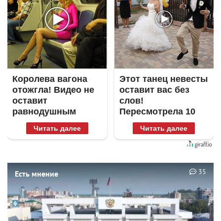
Королева вагона
Этот танец невесты
отожгла! Видео не
оставит вас без
оставит
слов!
равнодушным
Пересмотрела 10
раз
Читать далее
Читать далее
35
Есть мнение