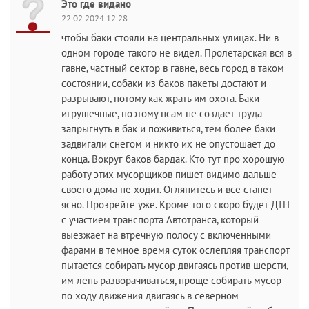
Это где видано
22.02.2024 12:28
чтобы баки стояли на центральных улицах. Ни в
одном городе такого не видел. Пролетарская вся в
гавне, частный сектор в гавне, весь город в таком
состоянии, собаки из баков пакеты достают и
разрывают, потому как жрать им охота. Баки
игрушечные, поэтому псам не создает труда
запрыгнуть в бак и поживиться, тем более баки
задвигали снегом и никто их не опустошает до
конца. Вокруг баков бардак. Кто тут про хорошую
работу этих мусорщиков пишет видимо дальше
своего дома не ходит. Оглянитесь и все станет
ясно. Прозрейте уже. Кроме того скоро будет ДТП
с участием транспорта Автотранса, который
выезжает на втречную полосу с включенными
фарами в темное время суток ослепляя транспорт
пытается собирать мусор двигаясь против шерсти,
им лень разворачиваться, проще собирать мусор
по ходу движения двигаясь в северном