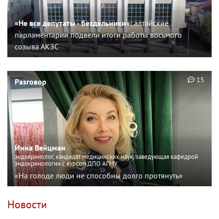
«Не все депутаты - бездельники»:
алтайские
парламентарии подвели итоги работы восьмого
созыва АКЗС
15
Разговор
Инна Вейцман
эндокринолог, кандидат медицинских наук, заведующая кафедрой
эндокринологии с курсом ДПО АГМУ
«На голоде люди не способны долго протянуть»
Новости