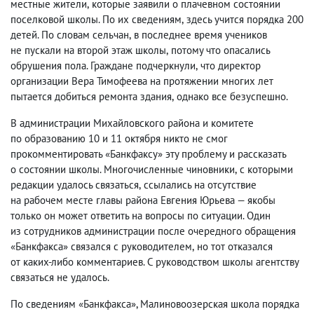
местные жители
,
которые заявили о плачевном состоянии
поселковой школы. По их сведениям
,
здесь учится порядка 200
детей. По словам сельчан
,
в последнее время учеников
не пускали на второй этаж школы
,
потому что опасались
обрушения пола. Граждане подчеркнули
,
что
директор
организации Вера Тимофеева на протяжении многих лет
пытается добиться ремонта здания
,
однако все безуспешно.
В администрации Михайловского района и
комитете
по образованию
10 и 11 октября никто не смог
прокомментировать
«Банкфаксу»
эту проблему и рассказать
о состоянии школы. Многочисленные чиновники
,
с которыми
редакции удалось связаться
,
ссылались на отсутствие
на рабочем месте главы района Евгения Юрьева — якобы
только он может ответить на вопросы по ситуации. Один
из сотрудников администрации после очередного обращения
«Банкфакса» связался с руководителем
,
но тот отказался
от каких-либо комментариев. С руководством школы агентству
связаться не удалось.
По сведениям «Банкфакса», Малиновоозерская школа порядка