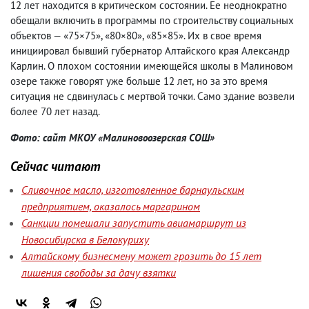
12 лет находится в критическом состоянии. Ее неоднократно
обещали включить в программы по строительству социальных
объек
тов — «75×75», «80×80», «85×85». Их в свое время
инициировал бывший губернатор Алтайского края Александр
Карлин. О плохом состоянии имеющейся школы в Малиновом
озере также говорят уже больше 12 лет
,
но за это время
ситуация не сдвинулась с мертвой точки. Само здание возвели
более 70 лет назад.
Фото: сайт МКОУ «Малиновоозерская СОШ»
Сейчас читают
Сливочное масло, изготовленное барнаульским
предприятием, оказалось маргарином
Санкции помешали запустить авиамаршрут из
Новосибирска в Белокуриху
Алтайскому бизнесмену может грозить до 15 лет
лишения свободы за дачу взятки