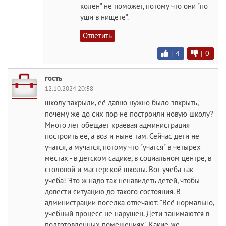
колен" не поможет, потому что они "по
уши в нищете".
Ответить
|
4
|
0
гость
12.10.2024 20:58
школу закрыли, её давно нужно было звкрыть,
почему же до сих пор не построили новую школу?
Много лет обещает краевая администрация
построить её, а воз и ныне там. Сейчас дети не
учатся, а мучатся, потому что "учатся" в четырех
местах - в детском садике, в социальном центре, в
столовой и мастерской школы. Вот учёба так
учеба! Это ж надо так ненавидеть детей, чтобы
довести ситуацию до такого состояния. В
администрации поселка отвечают: "Всё нормально,
учебный процесс не нарушен. Дети занимаются в
подготовленных помещениях". Какие же