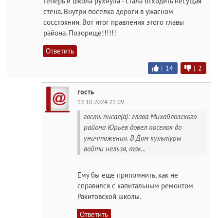
теперь и школа рухнула - стала отходить несущая
стена. Внутри поселка дороги в ужасном
сосстоянии. Вот итог правления этого главы
района. Позорище!!!!!!
Ответить
|
14
|
2
гость
12.10.2024 21:09
гость писал(а): глава Михайловского
района Юрьев довел поселок до
уничтожения. В Дом культуры
войти нельзя, так...
Ему бы еще припомнить, как не
справился с капитальным ремонтом
Ракитовской школы.
Ответить