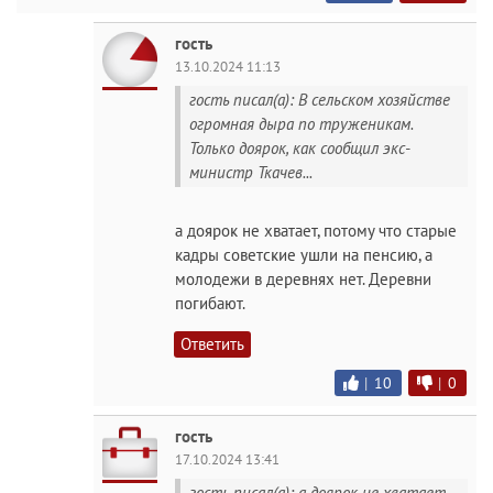
гость
13.10.2024 11:13
гость писал(а): В сельском хозяйстве
огромная дыра по труженикам.
Только доярок, как сообщил экс-
министр Ткачев...
а доярок не хватает, потому что старые
кадры советские ушли на пенсию, а
молодежи в деревнях нет. Деревни
погибают.
Ответить
|
10
|
0
гость
17.10.2024 13:41
гость писал(а): а доярок не хватает,