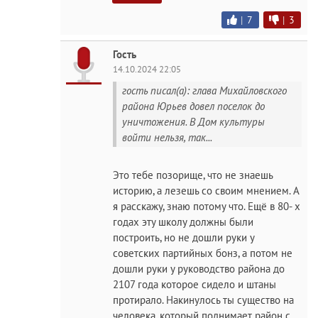
|
7
|
3
Гость
14.10.2024 22:05
гость писал(а): глава Михайловского
района Юрьев довел поселок до
уничтожения. В Дом культуры
войти нельзя, так...
Это тебе позорище, что не знаешь
историю, а лезешь со своим мнением. А
я расскажу, знаю потому что. Ещё в 80- х
годах эту школу должны были
построить, но не дошли руки у
советских партийных бонз, а потом не
дошли руки у руководство района до
2107 года которое сидело и штаны
протирало. Накинулось ты существо на
человека, который поднимает район с