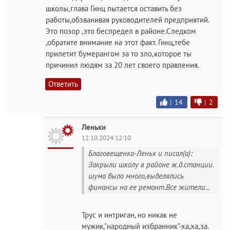
школы,глава Гинц пытается оставить без
работы,обзванивая руководителей предприятий.
Это позор ,это беспредел в районе.Следком
,обратите внимание на этот факт. Гинц,тебе
прилетит бумерангом за то зло,которое ты
причинил людям за 20 лет своего правления.
Ответить
|
14
|
2
Леньки
12.10.2024 12:10
Благовещенка-Леньк и писал(а):
Закрыли школу в районе ж.д.станции.
шума было много,выделялись
финансы на ее ремонт.Все жители...
Трус и интриган, но никак не
мужик,"народный избранник"-ха,ха,за.