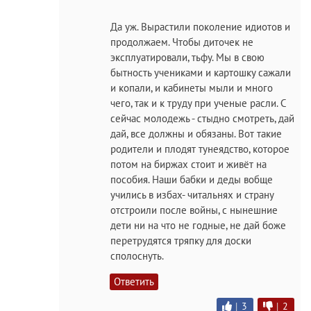
Да уж. Вырастили поколение идиотов и
продолжаем. Чтобы диточек не
эксплуатировали, тьфу. Мы в свою
бытность учениками и картошку сажали
и копали, и кабинеты мыли и много
чего, так и к труду при ученые расли. С
сейчас молодежь - стыдно смотреть, дай
дай, все должны и обязаны. Вот такие
родители и плодят тунеядство, которое
потом на биржах стоит и живёт на
пособия. Наши бабки и деды вобще
учились в избах- читальнях и страну
отстроили после войны, с нынешние
дети ни на что не годные, не дай боже
перетрудятся тряпку для доски
сполоснуть.
Ответить
|
3
|
2