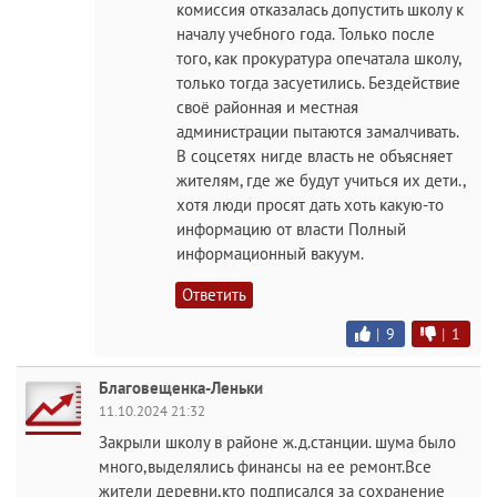
комиссия отказалась допустить школу к
началу учебного года. Только после
того, как прокуратура опечатала школу,
только тогда засуетились. Бездействие
своё районная и местная
администрации пытаются замалчивать.
В соцсетях нигде власть не объясняет
жителям, где же будут учиться их дети.,
хотя люди просят дать хоть какую-то
информацию от власти Полный
информационный вакуум.
Ответить
|
9
|
1
Благовещенка-Леньки
11.10.2024 21:32
Закрыли школу в районе ж.д.станции. шума было
много,выделялись финансы на ее ремонт.Все
жители деревни,кто подписался за сохранение