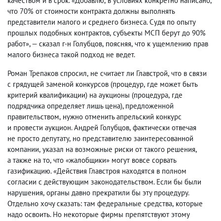
качеством и в срок. «Добавлю
,
в условиях конкретно написано
,
что 70% от стоимости контракта должны выполнять
представители малого и среднего бизнеса. Судя по опыту
прошлых подобных контрактов
,
субъекты МСП берут до 90%
работ», — сказал г-н Голубцов
,
поясняя
,
что к ущемлению прав
малого бизнеса такой подход не ведет.
Роман Трепаков спросил
,
не считает ли Главстрой
,
что в связи
с грядущей заменой конкурсов
(
процедур
,
где может быть
критерий квалификации) на аукционы
(
процедура
,
где
подрядчика определяет лишь цена), предложенной
правительством
,
нужно отменить апрельский конкурс
и провести аукцион. Андрей Голубцов
,
фактически отвечая
не просто депутату
,
но представителю заинтересованной
компании
,
указал на возможные риски от такого решения
,
а также на то
,
что «жалобщики» могут вовсе сорвать
газификацию. «Действия Главстроя находятся в полном
согласии с действующим законодательством. Если бы были
нарушения
,
органы давно прекратили бы эту процедуру.
Отдельно хочу сказать: там федеральные средства
,
которые
надо освоить. Но некоторые фирмы препятствуют этому