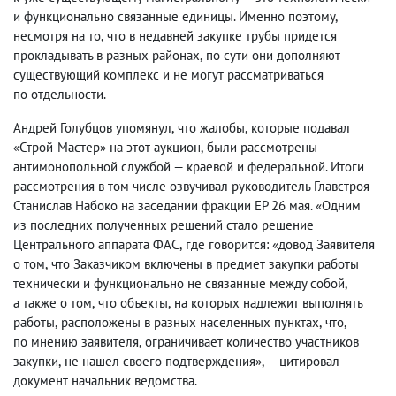
и функционально связанные единицы. Именно поэтому
,
несмотря на то
,
что в недавней закупке трубы придется
прокладывать в разных районах
,
по сути они дополняют
существующий комплекс и не могут рассматриваться
по отдельности.
Андрей Голубцов упомянул
,
что жалобы
,
которые подавал
«Строй-Мастер» на этот аукцион
,
были рассмотрены
антимонопольной службой — краевой и федеральной. Итоги
рассмотрения в том числе озвучивал руководитель Главстроя
Станислав Набоко на заседании фракции ЕР 26 мая. «Одним
из последних полученных решений стало решение
Центрального аппарата ФАС
,
где говорится: «довод Заявителя
о том
,
что Заказчиком включены в предмет закупки работы
технически и функционально не связанные между собой
,
а также о том
,
что объекты
,
на которых надлежит выполнять
работы
,
расположены в разных населенных пунктах
,
что
,
по мнению заявителя
,
ограничивает количество участников
закупки
,
не нашел своего подтверждения», — цитировал
документ начальник ведомства.