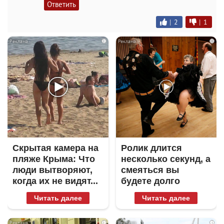
Ответить
|
2
|
1
i
i
Скрытая камера на
Ролик длится
пляже Крыма: Что
несколько секунд, а
люди вытворяют,
смеяться вы
когда их не видят...
будете долго
Читать далее
Читать далее
i
i