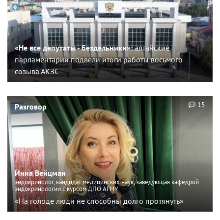
«Не все депутаты - бездельники»:
алтайские
парламентарии подвели итоги работы восьмого
созыва АКЗС
15
Разговор
Инна Вейцман
эндокринолог, кандидат медицинских наук, заведующая кафедрой
эндокринологии с курсом ДПО АГМУ
«На голоде люди не способны долго протянуть»