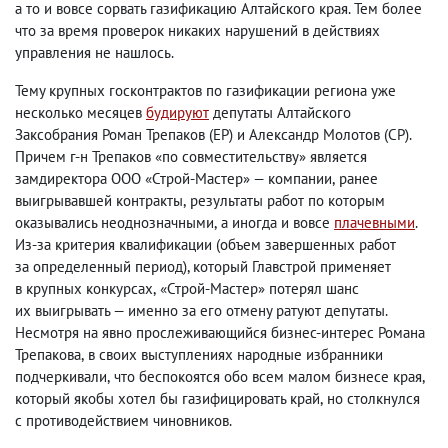
а то и вовсе сорвать газификацию Алтайского края. Тем более
что за время проверок никаких нарушений в действиях
управления не нашлось.
Тему крупных госконтрактов по газификации региона уже
несколько месяцев
будируют
депутаты Алтайского
Заксобрания Роман Трепаков
(
ЕР) и Александр Молотов
(
СР).
Причем г-н Трепаков «по совместительству» является
замдиректора ООО «Строй-Мастер» — компании
,
ранее
выигрывавшей контракты
,
результаты работ по которым
оказывались неоднозначными
,
а иногда и вовсе
плачевными
.
Из-за критерия квалификации
(
объем завершенных работ
за определенный период), который Главстрой применяет
в крупных конкурсах
,
«Строй-Мастер» потерял шанс
их выигрывать — именно за его отмену ратуют депутаты.
Несмотря на явно прослеживающийся бизнес-интерес Романа
Трепакова
,
в своих выступлениях народные избранники
подчеркивали
,
что беспокоятся обо всем малом бизнесе края
,
который якобы хотел бы газифицировать край
,
но столкнулся
с противодействием чиновников.