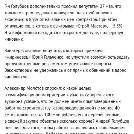
Г-н Голубцов дополнительно пояснил депутатам 27 мая
,
что
только от трех недавних конкурсов Главстрой получил
экономию в 8,9% от начальных цен контрактов. При этом
от аукционов
,
в которых выигрывал «Строй-Мастер», — 5,5%.
Эта информация находится в открытом доступе
,
подчеркнул
чиновник.
Заинтересованные депутаты
,
к которым примкнул
«жириновец» Юрий Гальченко
,
не упустили возможность задать
предусмотренные регламентом уточняющие вопросы.
Законотворцы не удержались и от прямых обвинений в адрес
чиновников.
Александр Молотов спросил: с какой целью
в квалификационном критерии к участнику апрельского
аукциона указано
,
что он должен иметь опыт завершенных
работ по строительству газопроводов длиной не менее 40
км и стоимостью от 100 млн рублей
,
если перечисленные
в свежей закупке объекты несколько короче? Андрей Голубцов
пояснил: для того
,
чтобы работы выполнялись с надлежащим