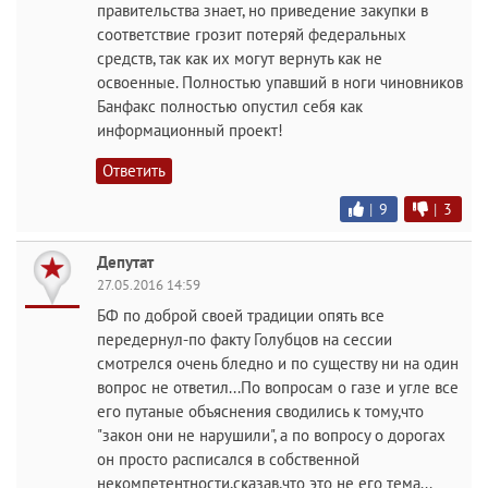
правительства знает, но приведение закупки в
соответствие грозит потеряй федеральных
средств, так как их могут вернуть как не
освоенные. Полностью упавший в ноги чиновников
Банфакс полностью опустил себя как
информационный проект!
Ответить
|
9
|
3
Депутат
27.05.2016 14:59
БФ по доброй своей традиции опять все
передернул-по факту Голубцов на сессии
смотрелся очень бледно и по существу ни на один
вопрос не ответил...По вопросам о газе и угле все
его путаные объяснения сводились к тому,что
"закон они не нарушили", а по вопросу о дорогах
он просто расписался в собственной
некомпетентности,сказав,что это не его тема...