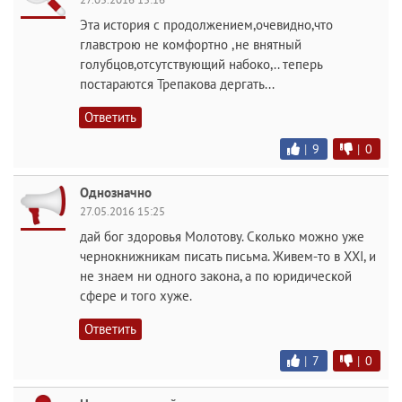
Эта история с продолжением,очевидно,что
главстрою не комфортно ,не внятный
голубцов,отсутствующий набоко,.. теперь
постараются Трепакова дергать...
Ответить
|
9
|
0
Однозначно
27.05.2016 15:25
дай бог здоровья Молотову. Сколько можно уже
чернокнижникам писать письма. Живем-то в XXI, и
не знаем ни одного закона, а по юридической
сфере и того хуже.
Ответить
|
7
|
0