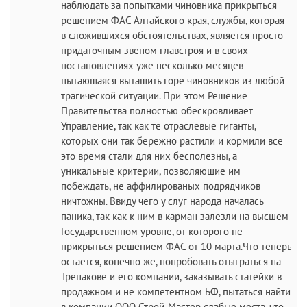
наблюдать за попытками чиновника прикрыться
решением ФАС Алтайского края, службы, которая
в сложившихся обстоятельствах, является просто
придаточным звеном главстроя и в своих
постановлениях уже несколько месяцев
пытающаяся вытащить горе чиновников из любой
трагической ситуации. При этом Решение
Правительства полностью обескровливает
Управление, так как те отраслевые гиганты,
которых они так бережно растили и кормили все
это время стали для них бесполезны, а
уникальные критерии, позволяющие им
побеждать, не аффилированых подрядчиков
ничтожны. Ввиду чего у слуг народа началась
паника, так как к ним в карман залезли на высшем
Государственном уровне, от которого не
прикрыться решением ФАС от 10 марта.Что теперь
остается, конечно же, попробовать отыграться на
Трепакове и его компании, заказывать статейки в
продажном и не компетентном БФ, пытаться найти
в компании ООО Строй-Мастер слабые места, что