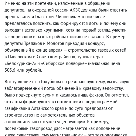
Именно на эти претензии
,
изложенные в обращении
депутатов
,
на очередной сессии АКЗС должны были ответить
представители Главстроя. Чиновникам в том числе
предлагалось пояснить
,
как формируются лоты и почему они
выходят настолько крупными
,
хотя на первый взгляд участки
газопроводов в разных районах никак не связаны. В пример
депутаты Трепаков и Молотов приводили конкурс
,
объявленный в конце апреля — строительство газовых сетей
в Павловском и Советском районах
,
туркластерах
«Белокуриха-2» и «Сибирское подворье»
(
начальная цена
305,6 млн рублей).
Выступление г-на Голубцова на резонансную тему
,
вызвавшую
заблаговременный поток обвинений к краевому ведомству
,
было подчеркнуто сухим и касалось лишь фактов. Он отметил
,
что лоты формируются в соответствии с подпрограммой
газификации Алтайского края и по сути предполагают
строительство не самостоятельных объектов
,
а дополнительных к уже существующим. К примеру
,
поселковый газопровод рассматривается как дополнение
к уже существующему магистральному — это технологически