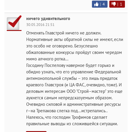
|
4
|
1
ничего удивительного
30.05.2016 21:51
Отменять Главстрой ничего не должен.
Нормативные акты обратной силы не имеют, если
это особо не оговорено. Безуспешно
обжалованные конкурсы пройдут своим чередом
мимо алчного ротка…
Госодину Поспелову наверное будет горько и
обидно узнать, что его управление Федеральной
антимонопольной службы – это лишь придаток
краевого Главстроя (и ЦА ФАС, очевидно, тоже). И
деловым интересам ООО "Строй–мастер" это еще
аукнется самым непредсказуемым образом.
Очевидно силовой и административные ресурсы
г–на Трепакова слегка под…истрепались..
Налеюсь, что господин Трофимов сделает
правильные выводы из сложившейся ситуации.