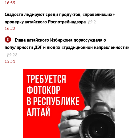
16:55
Сладости лидируют среди продуктов, «проваливших»
проверку алтайского Роспотребнадзора
2
16:22
Глава алтайского Избиркома порассуждала о
популярности ДЭГ и людях «традиционной направленности»
28
15:51