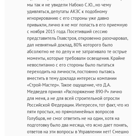
мы так и не увидели Набоко С.Ю., но чему
удивляться, депутаты АКЗС к подобному
игнорированию с его стороны уже давно
привыкли, лично я не мог попасть в его приемную
с ноября 2015 года. Посетивший сессию
представитель Главстроя, откровенно разочаровал,
дал невнятный доклад, 80% которого было
абсолютно не по делу и не затрагивало те острые
моменты, которые требовали освещения. Крайне
невоспитанно с его стороны было пытаться
переходить на личности, постоянно пытаясь
вместить в тему доклада интересы компании
«Строй-Мастер». Такое ощущение, что Д.А.
Медведев принял «Распоряжение 890-Р» лично
для меня, а не для всей строительной отросли
Российской Федерации. Интересен, тот факт, что из
пяти простых, но прямолинейных вопросов
Голубцов, не смог ответить не на один, хотя на
подготовку было два месяца, что ясно дает понять,
ответов на эти вопросы в Управлении нет! Смешно