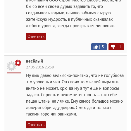
бы со всей своей дурью задавить то, что
создавалось годами, наивно забывая старую
житейскую мудрость, в публичных скандалах
любого уровня, всегда проигрывает чиновник.
Ответить
|
5
|
1
весёлый
27.05.2016 23:38
Ну дык давно ведь ясно-понятно , что не голубцова
это уровень и чин. Он своих то мыслей выразить
внятно не может, хрю да му а тут еще и вопросы
задают. Серость и некомпетентность ... так себе -
пацан штаны на лямке. Ему самое большое можно
доверить бригаду доярок. Смех да и только с
такими горе-чиновниками.
Ответить