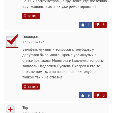
на 15-20 сантиметров (на грунтовке, где постоянно
едут машины!), хотя их уже ремонтировали!
Ответить
|
1
|
8
Очевидец
27.05.2016 15:10
Банкфакс лукавит и вопросов к Голубцову у
депутатов было много - кроме упомянутых в
статье Трепакова, Молотова и Гальченко вопросы
задавали Наздрачев, Суслова, Писарев и кто-то
еще, не помню, и ни на один из них Голубцов
толком так и не ответил!
Ответить
|
9
|
0
Тор
27.05.2016 15:16