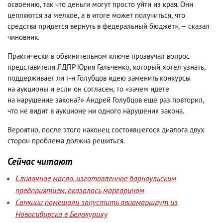
освоению
,
так что деньги могут просто уйти из края. Они
цепляются за мелкое
,
а в итоге может получиться
,
что
средства придется вернуть в федеральный бюджет», — сказал
чиновник.
Практически в обвинительном ключе прозвучал вопрос
представителя ЛДПР Юрия Гальченко
,
который хотел узнать
,
поддерживает ли г-н Голубцов идею заменить конкурсы
на аукционы и если он согласен
,
то «зачем идете
на нарушение закона?» Андрей Голубцов еще раз повторил
,
что не видит в аукционе ни одного нарушения закона.
Вероятно
,
после этого наконец состоявшегося диалога двух
сторон проблема должна решиться.
Сейчас читают
Сливочное масло, изготовленное барнаульским
предприятием, оказалось маргарином
Санкции помешали запустить авиамаршрут из
Новосибирска в Белокуриху