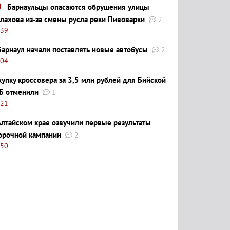
Барнаульцы опасаются обрушения улицы
лахова из-за смены русла реки Пивоварки
2
:39
Барнаул начали поставлять новые автобусы
2
:04
купку кроссовера за 3,5 млн рублей для Бийской
Б отменили
1
:21
Алтайском крае озвучили первые результаты
орочной кампании
2
:50