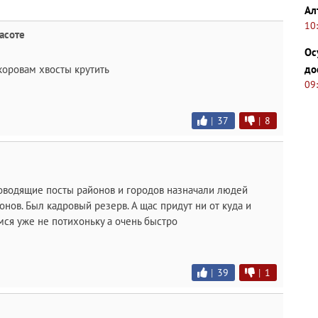
Ал
10
асоте
Ос
до
 коровам хвосты крутить
09
|
37
|
8
ководящие посты районов и городов назначали людей
нов. Был кадровый резерв. А щас придут ни от куда и
мся уже не потихоньку а очень быстро
|
39
|
1