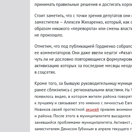
принимать правильные решения и достигать хорош
Стоит заметить
,
что с точки зрения депутатов он
заместителя — Алексея Жихаренко
,
который
,
как 
образом никакого «переворота» или смены власт
не произошло.
Отметим
,
что под публикацией Гордиенко собра
ее комментаторов. Они даже ввели хештэг «#яза
чуть ли не дословно повторяющиеся формулировк
активизацию которых за последние месяцы неодн
в соцсетях.
Кроме того
,
за бывшую руководительницу муници
ранее сблизились с региональными властями.
На 
появилось видео
,
в котором жители района говорят
к лучшему и связывают это именно с личностью Ев
Новиков своей протестной
акцией
привлек внимани
и района. После этого в муниципалитете высадился
занявшийся проблемами муниципалитета. Активист 
заместителем Денисом Губиным в апреле текущего го