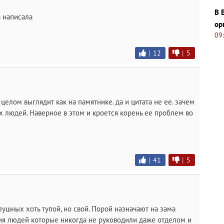
В 
а написала
ор
09
|
12
|
5
целом выглядит как на памятнике. да и цитата не ее. зачем
х людей. Наверное в этом и кроется корень ее проблем во
|
41
|
5
лушных хоть тупой, но свой. Порой назначают на зама
ия людей которые никогда не руководили даже отделом и