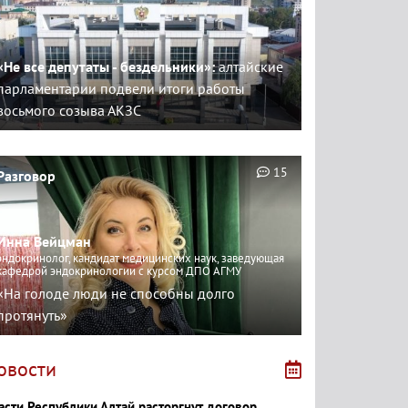
«Не все депутаты - бездельники»:
алтайские
парламентарии подвели итоги работы
восьмого созыва АКЗС
15
Разговор
Инна Вейцман
эндокринолог, кандидат медицинских наук, заведующая
кафедрой эндокринологии с курсом ДПО АГМУ
«На голоде люди не способны долго
протянуть»
овости
асти Республики Алтай расторгнут договор