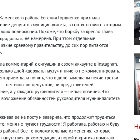
 Каменского района Евгения Гордиенко признала
ние депутатов муниципалитета
,
в соответствии с которым
своих полномочий. Похоже
,
что борьбу за кресло главы
не намерена. При этом отдельные
продолжать
лизкие краевому правительству
,
до сих пор пытаются
.
»
а комментарий к ситуации в своем аккаунте в Instagram.
олько дней «держать паузу» и ничего не комментировать.
ентарием дала понять
,
что в деле замешаны некие третьи
 — нет вины ни депутатов
,
ни представителей
ение
,
а у каждого руководителя — четкая позиция. Это
в возложение обязанностей руководителя муниципалитета
рживал ее на посту и заверила
,
что продолжит трудиться
те
,
меня не пугают трудности! Я работала
,
работаю и буду
Н
го района! Все те положительные изменения
,
которые
напутствия
,
рекомендации
,
а порой и критика помогают
Вл