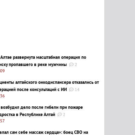
 Алтае развернута масштабная операция по
иску пропавшего в реке мужчины
2
:09
циенты алтайского онкодиспансера отказались от
ерацией после консультаций с ИИ
14
:36
 возбудил дело после гибели при пожаре
дростка в Республике Алтай
2
:57
елал сам себе массаж сердца»: боец СВО на