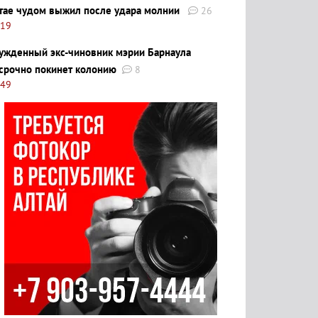
тае чудом выжил после удара молнии
26
:19
ужденный экс-чиновник мэрии Барнаула
срочно покинет колонию
8
:49