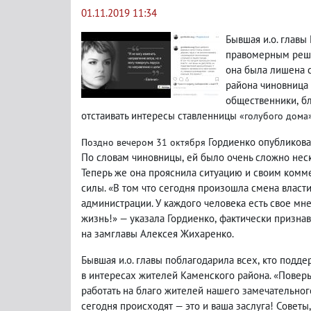
01.11.2019 11:34
Бывшая и.о. главы
правомерным реше
она была лишена 
района чиновница
общественники
,
б
отстаивать интересы ставленницы
«голубого дома
Гордиенко опубликовал
Поздно вечером 31 октября
По словам чиновницы
,
ей было очень сложно неск
Теперь же она прояснила ситуацию и своим комм
силы. «В том что сегодня произошла смена власти
администрации. У каждого человека есть свое мн
жизнь!» — указала Гордиенко
,
фактически призна
на замглавы Алексея Жихаренко.
Бывшая и.о. главы поблагодарила всех
,
кто подде
в интересах жителей Каменского района. «Поверь
работать на благо жителей нашего замечательно
сегодня происходят — это и ваша заслуга! Советы
,