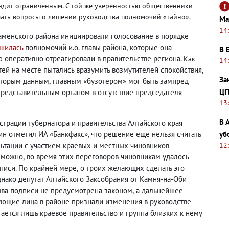
ядит ограниченным. С той же
уверенностью
общественники
шать вопросы о лишении руководства полномочий «тайно».
Ма
14
аменского района инициировали голосование в порядке
шилась
полномочий и.о. главы района
,
которые она
В 
ю оперативно отреагировали в правительстве региона.
Как
14
тей на месте пытались вразумить возмутителей спокойствия
,
За
оторым данным
,
главным «бузотером» мог быть зампред
ЦГ
представительным органом в отсутствие председателя
13
В 
трации губернатора и правительства Алтайского края
уб
н отметил ИА «Банкфакс», что решение еще нельзя считать
12
ьтации с участием краевых и местных чиновников
озможно
,
во время этих переговоров чиновникам удалось
писи. По крайней мере
,
о троих желающих сделать это
нако депутат Алтайского Заксобрания от Камня-на-Оби
ыва подписи не предусмотрена законом
,
а дальнейшее
вующие лица в районе признали изменения в руководстве
тается лишь краевое правительство и группа близких к нему