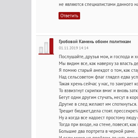
не являются специалистами данного н
Ответить
Гробовой Камень обоим политикам
01.11.2019 14:14
Послушайте, друзья мои, и господа и 
Мы видим все, как наверху за власть д
Я помню старый анекдот о том, как ст
Над сельсоветом флаг глядел едва усп
Такая хрень сейчас у нас, то заиграет к
То взвизгнут скрипки вмиг и вновь затк
Бегут одни другим стучать, несут в кор
Другие в след желают им споткнуться.
Трещит бюджет,дела стоят. прессекрет
Ну а когда все надоест простому люду
Тогда при входе, на стене, повесят, как
Большие два портрета в черной раме.
И если мимо не пройдем, то чуть пон