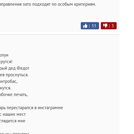
аправления зато подходят по особым критериям.
|
33
|
3
холуи
ерутся!
арый дед Федот
ев проснуться.
онтробас,
нутся.
обочке печать,
арь перестарался в инстаграмме
 с наших мест
 глядится мне
иже мы прочтем.