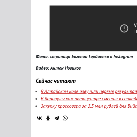
Фото: страница Евгении Гордиенко в Instagram
Видео: Антон Новиков
Сейчас читают
В Алтайском крае озвучили первые результа
В барнаульском автоцентре сменился совлад
Закупку кроссовера за 3,5 млн рублей для Би