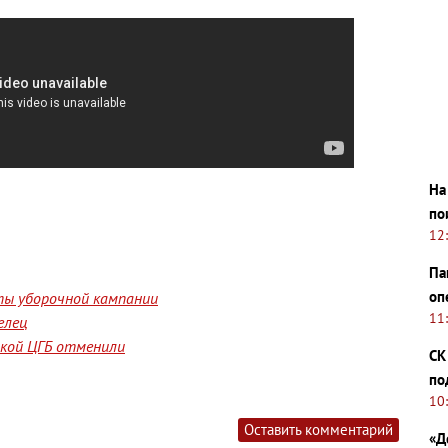
На
по
12
Па
оп
ты уборочной кампании
11
елец
йской ЦГБ отменили
СК
по
10
Оставить комментарий
«Д