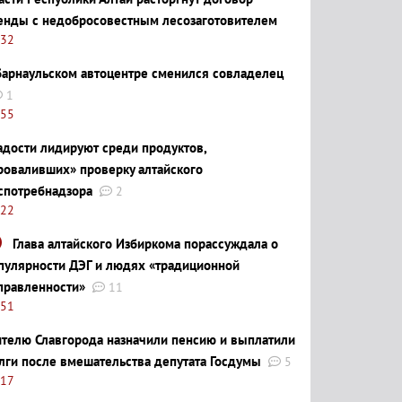
енды с недобросовестным лесозаготовителем
:32
барнаульском автоцентре сменился совладелец
1
:55
адости лидируют среди продуктов,
роваливших» проверку алтайского
спотребнадзора
2
:22
Глава алтайского Избиркома порассуждала о
пулярности ДЭГ и людях «традиционной
правленности»
11
:51
телю Славгорода назначили пенсию и выплатили
лги после вмешательства депутата Госдумы
5
:17