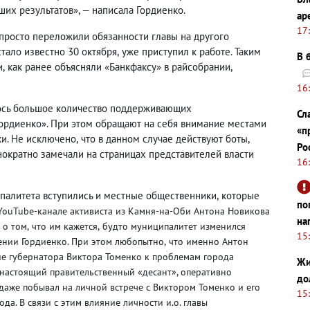
их результатов», — написала Гордиенко.
ар
17
и просто переложили обязанности главы на другого
стало известно 30 октября
,
уже приступил к работе. Таким
В 
и
,
как ранее объясняли «Банкфаксу» в райсобрании
,
16
лось большое количество поддерживающих
Сл
гордиенко». При этом обращают на себя внимание местами
«п
и. Не исключено
,
что в данном случае действуют боты
,
Ро
ократно замечали на страницах представителей власти
16
палитета вступились и местные общественники
,
которые
по
YouTube-канале активиста из Камня-на-Оби Антона Новикова
на
 о том
,
что им кажется
,
будто муниципалитет изменился
15
гении Гордиенко. При этом любопытно
,
что именно Антон
е губернатора Виктора Томенко к проблемам города
Жи
 настоящий правительственный «десант», оперативно
до
даже побывал на личной встрече с Виктором Томенко и его
15
да. В связи с этим влияние личности и.о. главы