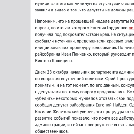
муниципалитета как минимум на эту ситуацию выгл
заявили в видео о том
,
что депутаты не должны ре
Напомним
,
что на прошедшей неделе депутаты К
опроса
,
по итогам которого Евгения Гордиенко
ли
получила под покровительством края. На ситуаци
редставители краевых влас
сообщали источники
,
п
инициировавших процедуру голосования. По нек
райсобрания Иван Панченко
,
который руководит 
Виктора Кашицина.
Днем 28 октября начальник департамента админис
по вопросам внутренней политики Юрий Проскури
принятым
,
и на тот момент
,
по его данным
,
консул
с депутатами по этому вопросу продолжались. В
«убедить» некоторых мундепов отозвать свои под
сообщал депутат райсобрания Евгений Найден. Од
Василий Железовский уверен
,
что процедура отз
развитие событий показало
,
что почти все дейст
администрации
,
и сейчас повернуть все вспять пы
общественников.