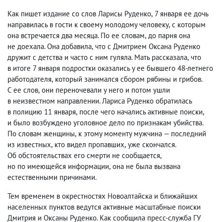
Как пишет издание со слов Ларисы Руденко
,
7 января ее дочь
направилась в гости к своему молодому человеку
,
с которым
она встречается два месяца. По ее словам
,
до парня она
не доехала. Она добавила
,
что с Дмитрием Оксана Руденко
дружит с детства и часто с ним гуляла. Мать рассказала
,
что
в итоге 7 января подростки оказались у ее бывшего 48-летнего
работодателя
,
который занимался сбором рябины и грибов.
С ее слов
,
они переночевали у него и потом ушли
в неизвестном направлении. Лариса Руденко обратилась
в полицию 11 января
,
после чего начались активные поиски
,
и было возбуждено уголовное дело по признакам убийства.
По словам женщины
,
к этому моменту мужчина — последний
из известных
,
кто видел пропавших
,
уже скончался.
Об обстоятельствах его смерти не сообщается
,
но по имеющейся информации
,
она не была вызвана
естественными причинами.
Тем временем в окрестностях Новоалтайска и ближайших
населенных пунктов ведутся активные масштабные поиски
Дмитрия и Оксаны Руденко. Как сообщила пресс-служба ГУ