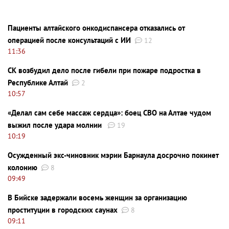
Пациенты алтайского онкодиспансера отказались от
операцией после консультаций с ИИ
12
11:36
СК возбудил дело после гибели при пожаре подростка в
Республике Алтай
2
10:57
«Делал сам себе массаж сердца»: боец СВО на Алтае чудом
выжил после удара молнии
19
10:19
Осужденный экс-чиновник мэрии Барнаула досрочно покинет
колонию
8
09:49
В Бийске задержали восемь женщин за организацию
проституции в городских саунах
8
09:11