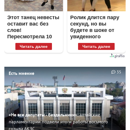
Этот танец невесты
Ролик длится пару
оставит вас без
секунд, но вы
слов!
будете в шоке от
Пересмотрела 10
увиденного
раз
Читать далее
Читать далее
35
Есть мнение
«Не все депутаты - бездельники»:
алтайские
парламентарии подвели итоги работы восьмого
созыва АКЗС