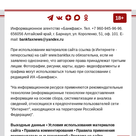
18+
Информационное агентство
«Банкфакс»
. Тел.
+7 960-945-96-96
.
656056
Алтайский край, г. Барнаул
,
ул. Короленко, 51, оф. 101
. E-
mail:
bankfaxnews@yandex.ru
При использовании материалов сайта ссылка (в Интернете -
гиперссылка) на сайт www.bankfax.ru обязательна, если не
заявлено однозначно, что авторские права принадлежат третьим
лицам. Фотографии, рисунки, карты, аудио- видеофрагменты и
графика могут использоваться только при согласовании с
редакцией ИА «Банкфакс».
"На информационном ресурсе применяются рекомендательные
технологии (информационные технологии предоставления
информации на основе сбора, систематизации и анализа
сведений, относящихся к предпочтениям пользователей сети
"Интернет", находящихся на территории Российской
Федерации)".
Выходные данные
•
Условия использования материалов
сайта
•
Правила комментирования
•
Правила применения
рекомендательных технологий
•
Реклама на сайте