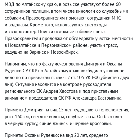
МВД по Алтайскому краю
,
в розыске участвуют более 60
сотрудников полиции
,
в том числе кинологи со служебными
собаками. Правоохранителям помогают сотрудники МЧС
и водолазы. Кроме того
,
используются снегоходы
и квадрокоптер. Поиски осложняет обилие снега.
Правоохранители продолжают обследовать участки местности
в Новоалтайске и Первомайском районе
,
участки трасс
,
ведущих на Заринск и Новосибирск.
Напомним
,
что по факту исчезновения Дмитрия и Оксаны
Руденко СУ СКР по Алтайскому краю возбудило уголовное
дело по по признакам п. «а» ч. 2 ст. 105 УК РФ
(
убийство двух
лиц). Ситуация находится на контроле руководителя
регионального СК Андрея Хвостова и под пристальным
вниманием председателя СК РФ Александра Бастрыкина.
Приметы Дмитрия: на вид 15 лет
,
худощавого телосложения
,
рост 160 см
,
светлые волосы
,
голубые глаза. Он был одет
в черную куртку
,
синие джинсы и черные кроссовки.
Приметы Оксаны Руденко: на вид 20 лет
,
среднего