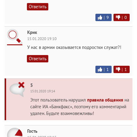
Ответить
|
9
|
0
Крик
15.01.2020 19:10
У нас в армии оказывается подростки служат?!
Ответить
|
1
|
1
5
15.01.2020 19:14
Этот пользователь нарушил
правила общения
на
сайте ИА «Банкфакс», поэтому его комментарий
удален. Будьте взаимовежливы!
Гость