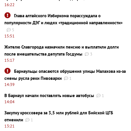
16:22
Глава алтайского Избиркома порассуждала о
популярности ДЭГ и людях «традиционной направленности»
5
15:51
Жителю Славгорода назначили пенсию и выплатили долги
после вмешательства депутата Госдумы
3
15:17
Барнаульцы опасаются обрушения улицы Малахова из-за
смены русла реки Пивоварки
1
14:39
В Барнаул начали поставлять новые автобусы
1
14:04
Закупку кроссовера за 3,5 млн рублей для Бийской ЦГБ
отменили
1
13:21