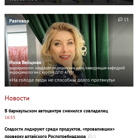
15
Разговор
Инна Вейцман
эндокринолог, кандидат медицинских наук, заведующая кафедрой
эндокринологии с курсом ДПО АГМУ
«На голоде люди не способны долго протянуть»
Новости
В барнаульском автоцентре сменился совладелец
16:55
Сладости лидируют среди продуктов, «проваливших»
проверку алтайского Роспотребнадзора
1