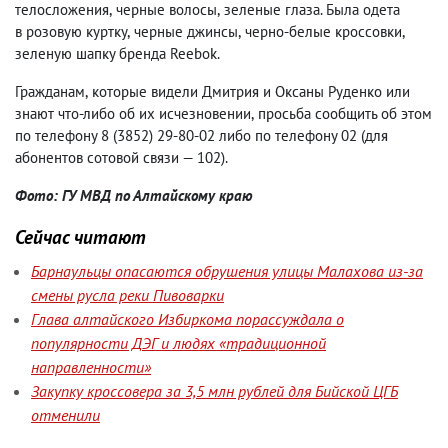
телосложения
,
черные волосы
,
зеленые глаза. Была одета
в розовую куртку
,
черные джинсы
,
черно-белые кроссовки
,
зеленую шапку бренда Reebok.
Гражданам
,
которые видели Дмитрия и Оксаны Руденко или
знают что-либо об их исчезновении
,
просьба сообщить об этом
по телефону
8
(
3852) 29-80-02
либо по телефону 02
(
для
абонентов сотовой связи — 102).
Фото: ГУ МВД по Алтайскому краю
Сейчас читают
Барнаульцы опасаются обрушения улицы Малахова из-за
смены русла реки Пивоварки
Глава алтайского Избиркома порассуждала о
популярности ДЭГ и людях «традиционной
направленности»
Закупку кроссовера за 3,5 млн рублей для Бийской ЦГБ
отменили