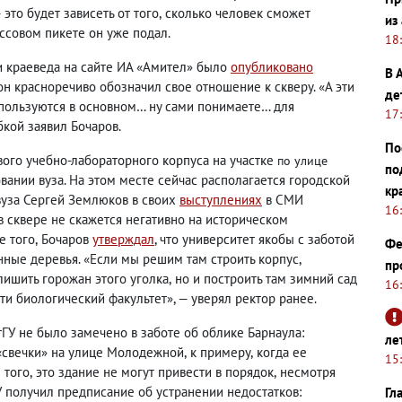
это будет зависеть от того
,
сколько человек сможет
из
ссовом пикете он уже подал.
18
и краеведа на сайте ИА «Амител» было
опубликовано
В 
н красноречиво обозначил свое отношение к скверу. «А эти
де
пользуются в основном… ну сами понимаете… для
17
кой заявил Бочаров.
По
вого учебно-лабораторного корпуса на участке
по улице
по
вании вуза. На этом месте сейчас располагается городской
кр
 вуза Сергей Землюков в своих
выступлениях
в СМИ
16
в сквере не скажется негативно на историческом
е того
,
Бочаров
утверждал
, что университет якобы с заботой
Фе
нные деревья. «Если мы решим там строить корпус
,
пр
лишить горожан этого уголка
,
но и построить там зимний сад
16
ти биологический факультет», — уверял ректор ранее.
тГУ не было замечено в заботе об облике Барнаула:
ле
 «свечки» на улице Молодежной
,
к примеру
,
когда ее
15
 того
,
это здание не могут привести в порядок
,
несмотря
У получил предписание об устранении недостатков:
Гл