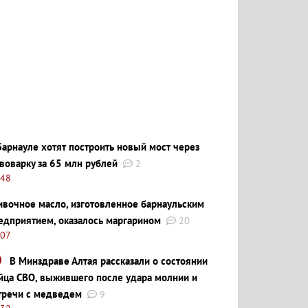
Барнауле хотят построить новый мост через
воварку за 65 млн рублей
2
:48
ивочное масло, изготовленное барнаульским
едприятием, оказалось маргарином
20
:07
В Минздраве Алтая рассказали о состоянии
йца СВО, выжившего после удара молнии и
тречи с медведем
9