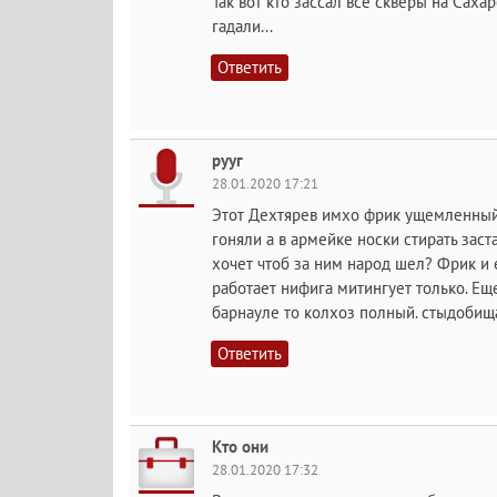
Так вот кто зассал все скверы на Саха
гадали...
Ответить
рууг
28.01.2020 17:21
Этот Дехтярев имхо фрик ущемленный
гоняли а в армейке носки стирать зас
хочет чтоб за ним народ шел? Фрик и е
работает нифига митингует только. Еще 
барнауле то колхоз полный. стыдобищ
Ответить
Кто они
28.01.2020 17:32