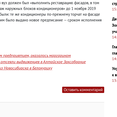
 вуз должен был «выполнить реставрацию фасадов
,
в том
ст
аж наружных блоков кондиционеров» до 1 ноября 2019
15
 были: те же кондиционеры по-прежнему торчат на фасаде
Де
 этим было выдано новое предписание — сроком исполнения
Зо
уч
14
Гл
гл
им предприятием, оказалось маргарином
14
отсеяли выдвиженцев в Алтайское Заксобрание
з Новосибирска в Белокуриху
Ук
к 
13
Оставить комментарий