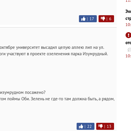
11
Эк
ст
|
17
|
6
10
от
октябре университет высадил целую аллею лип на ул.
ги участвуют в проекте озеленения парка Изумрудный.
10
в изумрудном посажено?
том поймы Оби. Зелень не где-то там должна быть, а рядом,
|
22
|
13