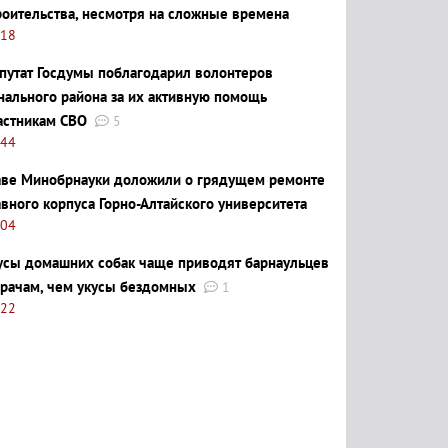
роительства, несмотря на сложные времена
:18
путат Госдумы поблагодарил волонтеров
нального района за их активную помощь
астникам СВО
5
:44
аве Минобрнауки доложили о грядущем ремонте
авного корпуса Горно-Алтайского университета
:04
усы домашних собак чаще приводят барнаульцев
врачам, чем укусы бездомных
1
:22