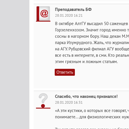
Преподаватель БФ
28.01.2020 16:21
В октябре АлтГУ высадил 50 саженцев 
Горзеленхозом. Значит город именно 
сосны в нагорном бору. Наш декан М.М
парка Изумрудного. Жаль, что журнали
на АГУ. Рубцовский филиал АГУ вообще 
все есть в интернете, в сми. Кто реаль
этим грязным и ложным статьям.
Ответить
Спасибо, что наконец признался!
28.01.2020 16:31
«А эти кустики, о которых все говорят,
понимаете... для физиологических нуж