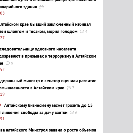
 аварийного здания
1
:08
Алтайском крае бывший заключенный избивал
тей шлангом и тесаком, морил голодом
4
:27
следовательницу одиозного иноагента
дозревают в призывах к терроризму в Алтайском
ае
9
:52
деральный министр и сенатор оценили развитие
омышленности в Алтайском крае
7
:19
Алтайскому бизнесмену может грозить до 15
т лишения свободы за дачу взятки
6
:51
ава алтайского Минстроя заявил о росте объемов