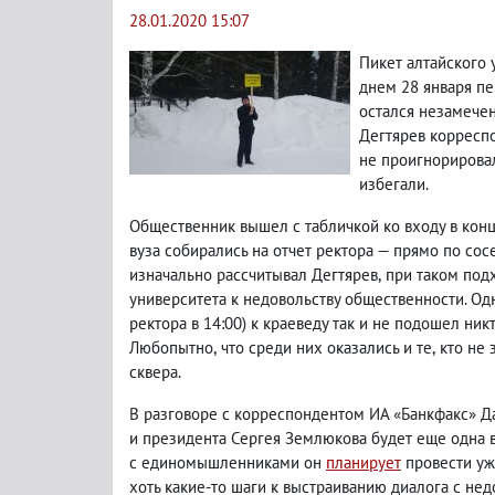
28.01.2020 15:07
Пикет алтайского 
днем 28 января п
остался незамечен
Дегтярев корреспо
не проигнорировал
избегали.
Общественник вышел с табличкой ко входу в конц
вуза собирались на отчет ректора — прямо по сос
изначально рассчитывал Дегтярев
,
при таком под
университета к недовольству общественности. Од
ректора в 14:00) к краеведу так и не подошел ник
Любопытно
,
что среди них оказались и те
,
кто не 
сквера.
В разговоре с корреспондентом ИА «Банкфакс» Д
и президента Сергея Землюкова будет еще одна в
с единомышленниками он
планирует
провести уж
хоть какие-то шаги к выстраиванию диалога с не