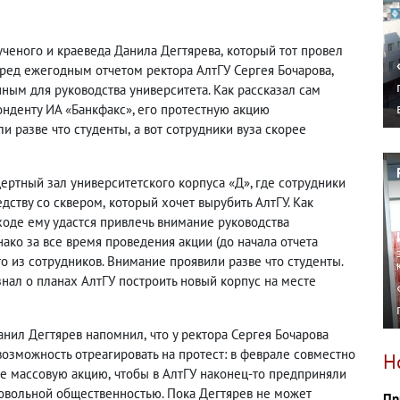
ученого и краеведа Данила Дегтярева
,
который тот провел
еред ежегодным отчетом ректора АлтГУ Сергея Бочарова
,
ным для руководства университета. Как рассказал сам
нденту ИА «Банкфакс», его протестную акцию
и разве что студенты
,
а вот сотрудники вуза скорее
ертный зал университетского корпуса «Д», где сотрудники
едству со сквером
,
который хочет вырубить АлтГУ. Как
ходе ему удастся привлечь внимание руководства
нако за все время проведения акции
(
до начала отчета
то из сотрудников. Внимание проявили разве что студенты.
знал о планах АлтГУ построить новый корпус на месте
анил Дегтярев напомнил
,
что у ректора Сергея Бочарова
озможность отреагировать на протест: в феврале совместно
Н
е массовую акцию
,
чтобы в АлтГУ наконец-то предприняли
довольной общественностью. Пока Дегтярев не может
Пр