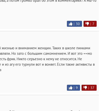
рова, а потом громко орал об этом в комментариях! А мы-то
|
30
|
7
 жизнью и вниманием женщин. Таких в школе пинками
тавляли. Но зато с большим самомнением. И вот это ==мо
сть фрик. Никто серьезно к нему не относится. Не
и из агу его турнули вот и воняет. Если такие активисты в
а
|
9
|
37