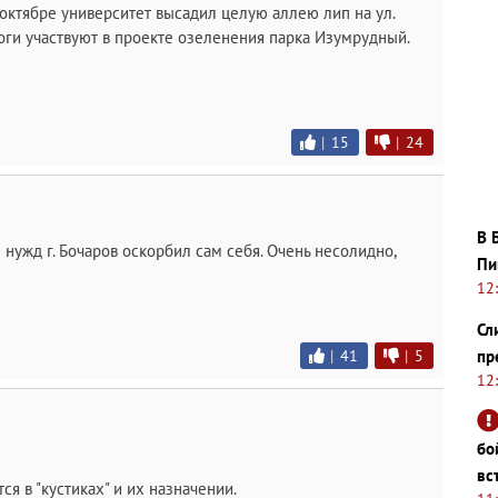
октябре университет высадил целую аллею лип на ул.
ги участвуют в проекте озеленения парка Изумрудный.
|
15
|
24
В 
нужд г. Бочаров оскорбил сам себя. Очень несолидно,
Пи
12
Сл
пр
|
41
|
5
12
бо
вс
ся в "кустиках" и их назначении.