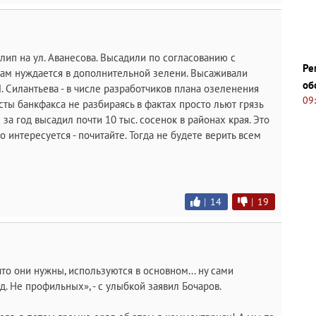
лип на ул. Аванесова. Высадили по согласованию с
Ре
там нуждается в дополнительной зелени. Высаживали
об
. Силантьева - в числе разработчиков плана озеленения
09
сты банкфакса не разбираясь в фактах просто льют грязь
за год высадил почти 10 тыс. сосенок в районах края. Это
но интересуется - почитайте. Тогда не будете верить всем
|
14
|
19
 что они нужны, используются в основном... ну сами
д. Не профильных», - с улыбкой заявил Бочаров.