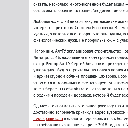
сказать
,
насколько многочисленной будет акция — 
согласовать горадминистрация. Уведомление о ма
Любопытно
,
что 28 января
,
аккурат накануне акци
интервью с ректором Сергеем Бочаровым. В нем о
кустики
,
о которых все говорят
,
что они нужны
,
ис
физиологических нужд. Не профильных», — с улыб
Напомним
,
АлтГУ запланировал строительство но
, находящемся в бессрочном пользо
Димитрова
,
66
сквер. Ректор АлтГУ Сергей Бочаров и президент
утверждают
,
будто строительство нового корпуса 
и архитектурном облике площади Сахарова. Кром
отнесется к горожанам и компенсирует уничтоже
то мы берем на себя обязательство не только не 
с редкими породами деревьев
,
который будет вес
Однако стоит отметить
,
что ранее руководство Ал
достаточно вспомнить критику в адрес вузовской
перекрашивали
в ядовито-персиковый цвет. Более
на требования края. Еще в апреле 2018 года АлтГ