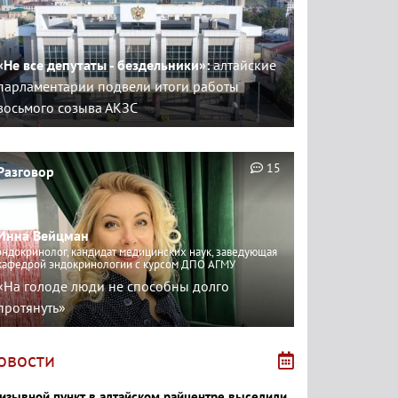
«Не все депутаты - бездельники»:
алтайские
парламентарии подвели итоги работы
восьмого созыва АКЗС
15
Разговор
Инна Вейцман
эндокринолог, кандидат медицинских наук, заведующая
кафедрой эндокринологии с курсом ДПО АГМУ
«На голоде люди не способны долго
протянуть»
овости
изывной пункт в алтайском райцентре выселили