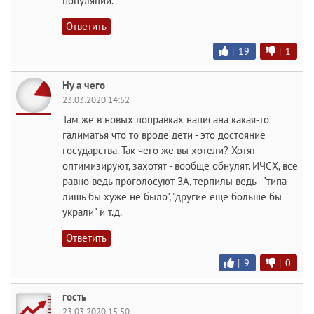
популяции.
Ответить
|
19
|
1
Ну а чего
23.03.2020 14:52
Там же в новых поправках написана какая-то
галиматья что то вроде дети - это достояние
государства. Так чего же вы хотели? Хотят -
оптимизируют, захотят - вообще обнулят. ИЧСХ, все
равно ведь проголосуют ЗА, терпилы ведь - "типа
лишь бы хуже не было", "другие еще больше бы
украли" и т.д.
Ответить
|
9
|
0
гость
23.03.2020 15:50