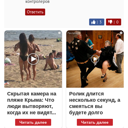
контролеров
Ответить
|
3
|
0
i
i
Скрытая камера на
Ролик длится
пляже Крыма: Что
несколько секунд, а
люди вытворяют,
смеяться вы
когда их не видят...
будете долго
Читать далее
Читать далее