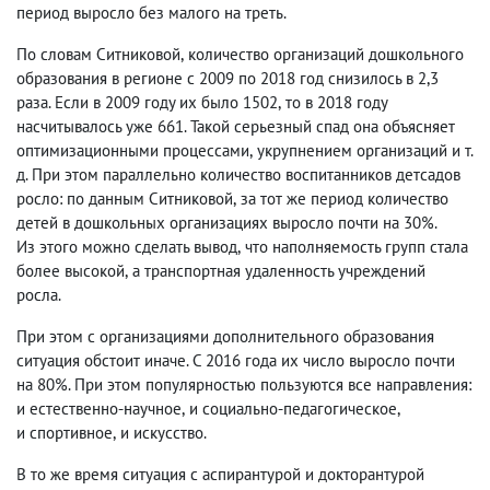
период выросло без малого на треть.
По словам Ситниковой
,
количество организаций дошкольного
образования в регионе с 2009 по 2018 год снизилось в 2,3
раза. Если в 2009 году их было 1502
,
то в 2018 году
насчитывалось уже 661. Такой серьезный спад она объясняет
оптимизационными процессами
,
укрупнением организаций и т.
д. При этом параллельно количество воспитанников детсадов
росло: по данным Ситниковой
,
за тот же период количество
детей в дошкольных организациях выросло почти на 30%.
Из этого можно сделать вывод
,
что наполняемость групп стала
более высокой
,
а транспортная удаленность учреждений
росла.
При этом с организациями дополнительного образования
ситуация обстоит иначе. С 2016 года их число выросло почти
на 80%. При этом популярностью пользуются все направления:
и естественно-научное
,
и социально-педагогическое
,
и спортивное
,
и искусство.
В то же время ситуация с аспирантурой и докторантурой