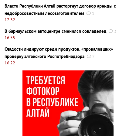
Власти Республики Алтай расторгнут договор аренды с
недобросовестным лесозаготовителем
1
17:32
В барнаульском автоцентре сменился совладелец
3
16:55
Сладости лидируют среди продуктов, «проваливших»
проверку алтайского Роспотребнадзора
2
16:22