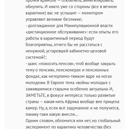
прочей крамоле — отключить, аннигилировать,
обнулить. И никто уже со стороны (все в вечном
карантине) вас не услышит — монитором
управляют великие безликие;
- долгожданное для Манипуляционной власти
«дистанционное обслуживание»: если опыты его
работы в карантинный период будут
благоприятны, отчего бы не расстаться с
ненужной, устаревшей кабинетно-цеховой
системой?;
- шанс «покосить пенсов», чтоб вообще закрыть
тему о пенсиях, пенсионерах и пенсионных
фондах, как нетерпимо-тяжком ядре на ногах
молодежи. В Европе тема «войны молодых с
зажившимися старыми особенно актуальна. И,
ЗАМЕТЬТЕ, в фокусе интереса: только развитые
страны — какая-нить Африка вообще вне прицела
камер. Ну, а, если всё задуманное и не получится,
панику-таки какую внесли…
Одним словом, обломится или нет, но глобальный
эксперимент по карантину человечества (без