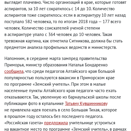
выглядит плачевно. Число организаций в крае
,
которые готовят
аспирантов
,
за 10 лет сократилось с 14 до 10. Количество
аспирантов тоже сократилось: если в аспирантуру 10 лет назад
поступало 582 человека
,
то по итогам 2018 года — 177 всего
человек. Количество соискателей ученой степени
в аспирантуре упало с 364 человек до 10 человек. Такая
тревожная картина
,
как отметила Ситникова
,
должна бы стать
предметом анализа профильных ведомств и министерств.
Напомним
,
в середине марта зампред правительства
Приморья
,
министр образования Наталья Бондаренко
сообщила
, что среди педагогов Алтайского края большой
популярностью пользуются вакансии в Приморском крае
по программе «Земский учитель». При этом в малые
населенные пункты Алтайского края педагоги часто ехать
отказываются. Так
,
уволенную из барнаульской школы после
публикации фото в купальнике
Татьяну Кувшинникову
не привлекла идея поехать в село Большая Тихая
,
которое
в прошлом году осталось без последнего педагога.
«Российская газета»
предложила
учительнице устроиться
на вакантное место по программе «Земский учитель», в рамках