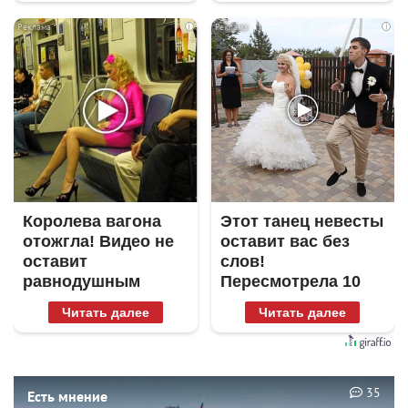
i
i
Королева вагона
Этот танец невесты
отожгла! Видео не
оставит вас без
оставит
слов!
равнодушным
Пересмотрела 10
раз
Читать далее
Читать далее
35
Есть мнение