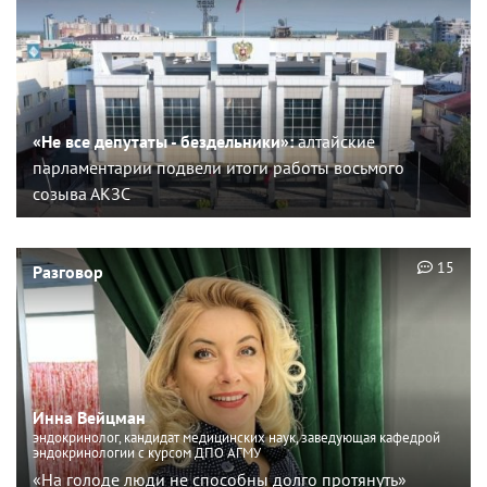
«Не все депутаты - бездельники»:
алтайские
парламентарии подвели итоги работы восьмого
созыва АКЗС
15
Разговор
Инна Вейцман
эндокринолог, кандидат медицинских наук, заведующая кафедрой
эндокринологии с курсом ДПО АГМУ
«На голоде люди не способны долго протянуть»