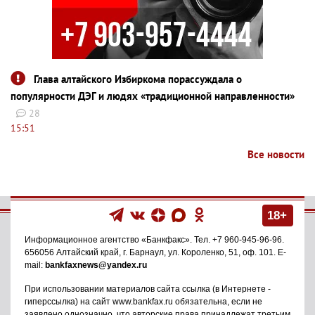
Глава алтайского Избиркома порассуждала о
популярности ДЭГ и людях «традиционной направленности»
28
15:51
Все новости
18+
Информационное агентство
«Банкфакс»
. Тел.
+7 960-945-96-96
.
656056
Алтайский край, г. Барнаул
,
ул. Короленко, 51, оф. 101
. E-
mail:
bankfaxnews@yandex.ru
При использовании материалов сайта ссылка (в Интернете -
гиперссылка) на сайт www.bankfax.ru обязательна, если не
заявлено однозначно, что авторские права принадлежат третьим