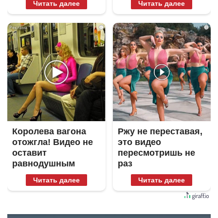
Читать далее
Читать далее
i
i
Королева вагона
Ржу не переставая,
отожгла! Видео не
это видео
оставит
пересмотришь не
равнодушным
раз
Читать далее
Читать далее