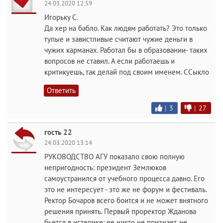
24.03.2020 12:59
Игорьку С.
Да хер на бабло. Как людям работать? Это только
тупые и завистливые считают чужие деньги в
чужих карманах. Работал бы в образовании- таких
вопросов не ставил. А если работаешь и
критикуешь, так делай под своим именем. ССыкло
Ответить
|
3
|
27
гость 22
24.03.2020 13:14
РУКОВОДСТВО АГУ показало свою полную
непригодность: президент Землюков
самоустранился от учебного процесса давно. Его
это не интересует - это же не форум и фестиваль.
Ректор Бочаров всего боится и не может внятного
решения принять. Первый проректор Жданова
бьется в истерике: ее никто не признает, не