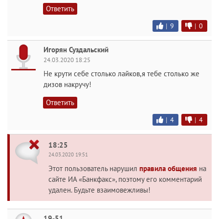
Ответить
|
9
|
0
Игорян Суздальский
24.03.2020 18:25
Не крути себе столько лайков,я тебе столько же
дизов накручу!
Ответить
|
4
|
4
18:25
24.03.2020 19:51
Этот пользователь нарушил
правила общения
на
сайте ИА «Банкфакс», поэтому его комментарий
удален. Будьте взаимовежливы!
19-51