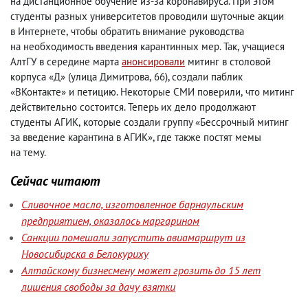
на дистанционное обучение из-за коронавируса. При этом
студенты разных университетов проводили шуточные акции
в Интернете
,
чтобы обратить внимание руководства
на необходимость введения карантинных мер. Так
,
учащиеся
АлтГУ в середине марта
анонсировали
митинг в столовой
корпуса «Д»
(
улица Димитрова
,
66), создали паблик
«ВКонтакте» и петицию. Некоторые СМИ поверили
,
что митинг
действительно состоится. Теперь их дело продолжают
студенты АГИК
,
которые создали группу «Бессрочный митинг
за введение карантина в АГИК», где также постят мемы
на тему.
Сейчас читают
Сливочное масло, изготовленное барнаульским
предприятием, оказалось маргарином
Санкции помешали запустить авиамаршрут из
Новосибирска в Белокуриху
Алтайскому бизнесмену может грозить до 15 лет
лишения свободы за дачу взятки