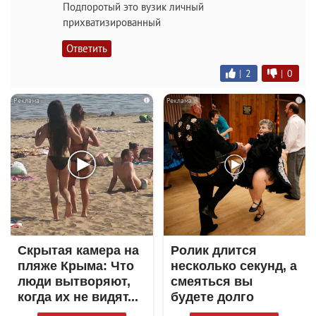
Подпоротый это вузик личный
прихватизированный
Ответить
|
2
|
0
i
i
Скрытая камера на
Ролик длится
пляже Крыма: Что
несколько секунд, а
люди вытворяют,
смеяться вы
когда их не видят...
будете долго