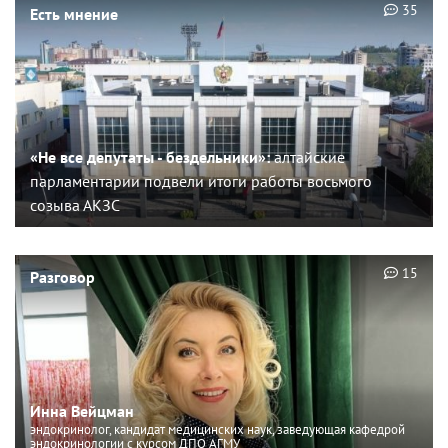
35
Есть мнение
«Не все депутаты - бездельники»:
алтайские
парламентарии подвели итоги работы восьмого
созыва АКЗС
15
Разговор
Инна Вейцман
эндокринолог, кандидат медицинских наук, заведующая кафедрой
эндокринологии с курсом ДПО АГМУ