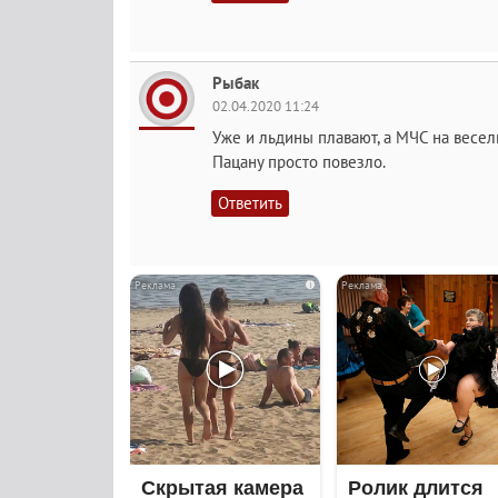
Рыбак
02.04.2020 11:24
Уже и льдины плавают, а МЧС на весель
Пацану просто повезло.
Ответить
i
Скрытая камера
Ролик длится