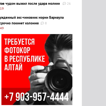
тае чудом выжил после удара молнии
26
:19
ужденный экс-чиновник мэрии Барнаула
срочно покинет колонию
8
:49