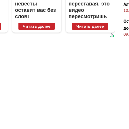
невесты
переставая, это
Ал
оставит вас без
видео
10
слов!
пересмотришь
Ос
Пересмотрела
не раз
Читать далее
Читать далее
до
10 раз
09