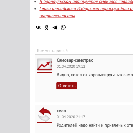
В барнаульском автоцентре сменился совлад
Глава алтайского Избиркома порассуждала о
направленности»
Комментариев 5
Самовар-самотрах
01.04.2020 19:12
Видно, хотел от коронавируса так само
Ответить
село
01.04.2020 21:17
Родителей надо найти и привлечь к от