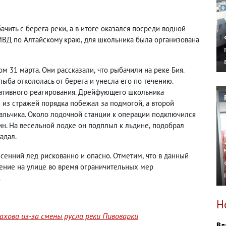
ачить с берега реки
,
а в итоге оказался посреди водной
 МВД по Алтайскому краю
,
для школьника была организована
м 31 марта. Они рассказали
,
что рыбачили на реке Бия.
лыба откололась от берега и унесла его по течению.
ративного реагирования. Дрейфующего школьника
 из стражей порядка побежал за подмогой
,
а второй
альчика. Около лодочной станции к операции подключился
ин. На весельной лодке он подплыл к льдине
,
подобрал
адал.
есенний лед рискованно и опасно. Отметим
,
что в данный
ение на улице во время ограничительных мер
.
Н
хова из-за смены русла реки Пивоварки
Вл