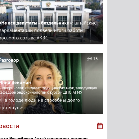
«Не все депутаты - бездельники»:
алтайские
парламентарии подвели итоги работы
восьмого созыва АКЗС
15
Разговор
Инна Вейцман
эндокринолог, кандидат медицинских наук, заведующая
кафедрой эндокринологии с курсом ДПО АГМУ
«На голоде люди не способны долго
протянуть»
овости
асти Республики Алтай расторгнут договор