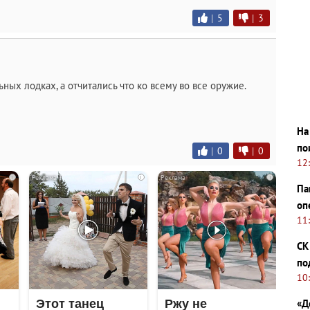
|
5
|
3
ных лодках, а отчитались что ко всему во все оружие.
На
по
|
0
|
0
12
i
i
i
Па
оп
11
СК
по
10
«Д
Этот танец
Ржу не