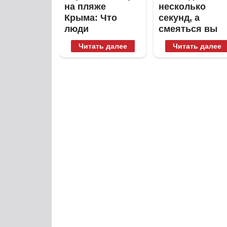
на пляже
несколько
Крыма: Что
секунд, а
люди
смеяться вы
вытворяют,
будете долго
Читать далее
Читать далее
когда их не
видят...