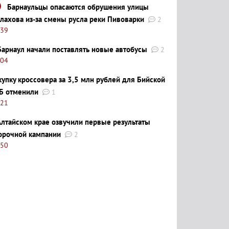
Барнаульцы опасаются обрушения улицы
лахова из-за смены русла реки Пивоварки
2
:39
Барнаул начали поставлять новые автобусы
2
:04
купку кроссовера за 3,5 млн рублей для Бийской
Б отменили
1
:21
Алтайском крае озвучили первые результаты
орочной кампании
2
:50