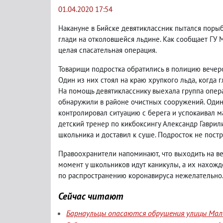
01.04.2020 17:54
Накануне в Бийске девятиклассник пытался порыб
глади на отколовшейся льдине. Как сообщает ГУ
целая спасательная операция.
Товарищи подростка обратились в полицию вечеро
Один из них стоял на краю хрупкого льда
,
когда г
На помощь девятикласснику выехала группа опе
обнаружили в районе очистных сооружений. Один
контролировал ситуацию с берега и успокаивал м
детский тренер по кикбоксингу Александр Гаврил
школьника и доставил к суше. Подросток не постр
Правоохранители напоминают
,
что выходить на в
момент у школьников идут каникулы
,
а их нахожд
по распространению коронавируса нежелательно
Сейчас читают
Барнаульцы опасаются обрушения улицы Мала