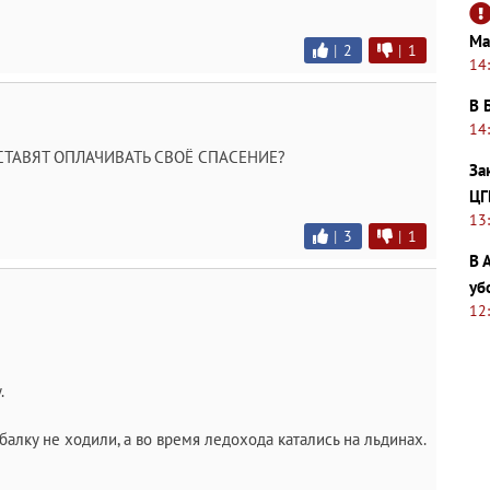
Ма
|
2
|
1
14
В 
14
СТАВЯТ ОПЛАЧИВАТЬ СВОЁ СПАСЕНИЕ?
За
ЦГ
13
|
3
|
1
В 
уб
12
.
балку не ходили, а во время ледохода катались на льдинах.