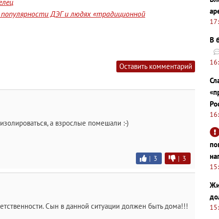
елец
ар
 популярности ДЭГ и людях «традиционной
17
В 
16
Оставить комментарий
Сл
«п
Ро
16
изолироваться, а взрослые помешали :-)
по
на
|
3
|
3
15
Жи
до
ветственности. Сын в данной ситуации должен быть дома!!!
15