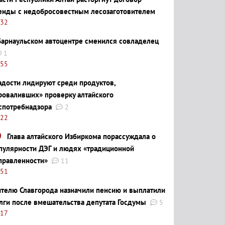
енды с недобросовестным лесозаготовителем
:32
барнаульском автоцентре сменился совладелец
1
:55
адости лидируют среди продуктов,
роваливших» проверку алтайского
спотребнадзора
2
:22
Глава алтайского Избиркома порассуждала о
пулярности ДЭГ и людях «традиционной
правленности»
11
:51
телю Славгорода назначили пенсию и выплатили
лги после вмешательства депутата Госдумы
5
:17