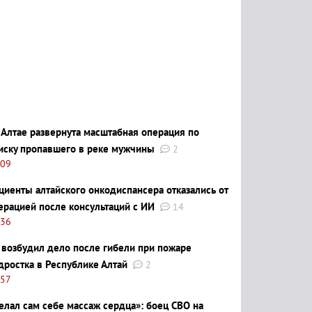
 Алтае развернута масштабная операция по
иску пропавшего в реке мужчины
2
:09
циенты алтайского онкодиспансера отказались от
ерацией после консультаций с ИИ
14
:36
 возбудил дело после гибели при пожаре
дростка в Республике Алтай
2
:57
елал сам себе массаж сердца»: боец СВО на