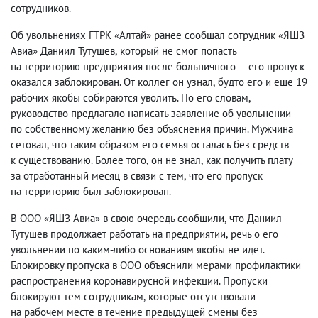
сотрудников.
Об увольнениях ГТРК «Алтай» ранее сообщал сотрудник «ЯШЗ
Авиа» Даниил Тутушев
,
который не смог попасть
на территорию предприятия после больничного — его пропуск
оказался заблокирован. От коллег он узнал
,
будто его и еще 19
рабочих якобы собираются уволить. По его словам
,
руководство предлагало написать заявление об увольнении
по собственному желанию без объяснения причин. Мужчина
сетовал
,
что таким образом его семья осталась без средств
к существованию. Более того
,
он не знал
,
как получить плату
за отработанный месяц в связи с тем
,
что его пропуск
на территорию был заблокирован.
В ООО «ЯШЗ Авиа» в свою очередь сообщили
,
что Даниил
Тутушев продолжает работать на предприятии
,
речь о его
увольнении по каким-либо основаниям якобы не идет.
Блокировку пропуска в ООО объяснили мерами профилактики
распространения коронавирусной инфекции. Пропуски
блокируют тем сотрудникам
,
которые отсутствовали
на рабочем месте в течение предыдущей смены без