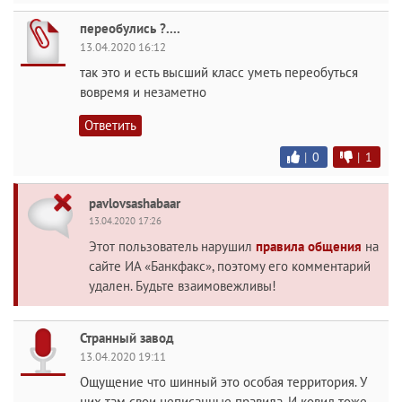
переобулись ?....
13.04.2020 16:12
так это и есть высший класс уметь переобуться
вовремя и незаметно
Ответить
|
0
|
1
pavlovsashabaar
13.04.2020 17:26
Этот пользователь нарушил
правила общения
на
сайте ИА «Банкфакс», поэтому его комментарий
удален. Будьте взаимовежливы!
Странный завод
13.04.2020 19:11
Ощущение что шинный это особая территория. У
них там свои неписанные правила. И ковид тоже