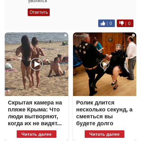
уволился
Ответить
|
0
|
0
i
i
Скрытая камера на
Ролик длится
пляже Крыма: Что
несколько секунд, а
люди вытворяют,
смеяться вы
когда их не видят...
будете долго
Читать далее
Читать далее