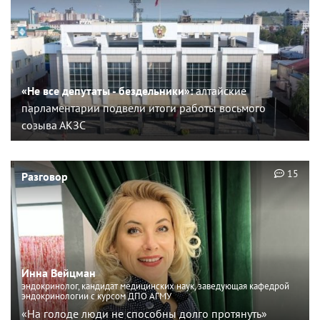
«Не все депутаты - бездельники»:
алтайские
парламентарии подвели итоги работы восьмого
созыва АКЗС
15
Разговор
Инна Вейцман
эндокринолог, кандидат медицинских наук, заведующая кафедрой
эндокринологии с курсом ДПО АГМУ
«На голоде люди не способны долго протянуть»