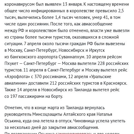
коронавирусом был выявлен 13 января. К настоящему времени
общее число инфицированных в королевстве превысило 2,5
тысяч
,
вылечились более 1,4 тысяч человек
,
умер 41
,
в том
числе один россиянин. После того
,
как авиасообщение
между РФ и королевством было отменено
,
власти уже вывезли
из страны более тысячи туристов
,
оказавшихся в сложной
ситуации. 7 апреля около тысячи граждан РФ были вывезены
в Москву
,
Санкт-Петербург
,
Новосибирск и Иркутск
из бангкокского аэропорта Суваннапхум. 10 апреля рейсом
Пхукет — Санкт-Петербург — Москва вылетели 228 российских
туристов. 11 апреля в Санкт-Петербург и Москву вылетел рейс
«Аэрофлота» с 370 россиянами
,
12 апреля «Уральские
авиалинии» доставили 212 российских туристов в Красноярск.
Также 14 апреля в Новосибирск из Таиланда вылетел рейс
со 197 пассажирами на борту.
Отметим
,
что в конце марта из Таиланда вернулась
руководитель Минсоцзащиты Алтайского края Наталья
Оськина
,
куда она летела в отпуск. Чиновница успела улететь
за несколько дней до закрытия авиасообщения.
По возвращении Оськина
самоизолировлась
и две недели