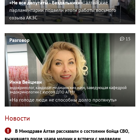
«Не все депутаты - бездельники»:
алтайские
парламентарии подвели итоги работы восьмого
созыва АКЗС
15
Разговор
Инна Вейцман
эндокринолог, кандидат медицинских наук, заведующая кафедрой
эндокринологии с курсом ДПО АГМУ
«На голоде люди не способны долго протянуть»
Новости
В Минздраве Алтая рассказали о состоянии бойца СВО,
выжившего после удара молнии и встречи с медведем