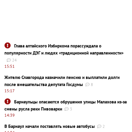
Глава алтайского Избиркома порассуждала о
популярности ДЭГ и людях «традиционной направленности»
24
15:51
Жителю Славгорода назначили пенсию и выплатили долги
после вмешательства депутата Госдумы
8
15:17
Барнаульцы опасаются обрушения улицы Малахова из-за
смены русла реки Пивоварки
3
14:39
В Барнаул начали поставлять новые автобусы
2