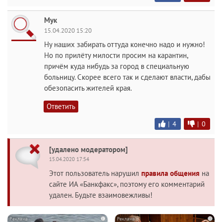
Мук
15.04.2020 15:20
Ну наших забирать оттуда конечно надо и нужно!
Но по прилёту милости просим на карантин,
причём куда нибудь за город в специальную
больницу. Скорее всего так и сделают власти, дабы
обезопасить жителей края.
Ответить
|
4
|
0
[удалено модератором]
15.04.2020 17:54
Этот пользователь нарушил
правила общения
на
сайте ИА «Банкфакс», поэтому его комментарий
удален. Будьте взаимовежливы!
i
i