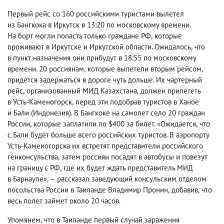
Первый рейс со 160 российскими туристами вылетел
из Бангкока в Иркутск в 13:20 по московскому времени.
На борт могли попасть только граждане РФ
,
которые
проживают в Иркутске и Иркутской области. Ожидалось
,
что
в пункт назначения они прибудут в 18:55 по московскому
времени. 20 россиянам
,
которые вылетели вторым рейсом
,
придется задержаться в дороге чуть дольше. Их чартерный
рейс
,
организованный МИД Казахстана
,
должен прилететь
в Усть-Каменогорск
,
перед эти подобрав туристов в Ханое
и Бали
(
Индонезия). В Бангкоке на самолет село 20 граждан
России
,
которые заплатили по $400 за билет. «Ожидается
,
что
с Бали будет больше всего российских туристов. В аэропорту
Усть-Каменогорска их встретят представители российского
генконсульства
,
затем россиян посадят в автобусы и повезут
на границу с РФ
,
где их будет ждать представитель МИД
в Барнауле», — рассказал заведующий консульским отделом
посольства России в Таиланде Владимир Пронин
,
добавив
,
что
весь полет займет около 20 часов.
Упомянем
,
что в Таиланде первый случай заражения