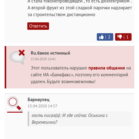
и стала токонепроводящей , то есть диэлектриком .
А второй фрукт из этой сладкой парочки надзирает
за строительством дистанционно
Ответить
|
2
|
1
Ru.банок истинный
15.04.2020 14:41
Этот пользователь нарушил
правила общения
на
сайте ИА «Банкфакс», поэтому его комментарий
удален. Будьте взаимовежливы!
Барнаулец
15.04.2020 14:57
гость писал(а): И где сейчас Оськина с
Веремеинко?