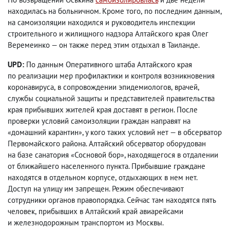
находилась на больничном. Кроме того
,
по последним данным
,
на самоизоляции находился и руководитель инспекции
строительного и жилищного надзора Алтайского края Олег
Веремеинко — он также перед этим отдыхал в Таиланде.
UPD:
По данным Оперативного штаба Алтайского края
по реализации мер профилактики и контроля возникновения
коронавируса
,
в сопровождении эпидемиологов
,
врачей
,
службы социальной защиты и представителей правительства
края прибывших жителей края доставят в регион. После
проверки условий самоизоляции граждан направят на
домашний карантин
, у кого таких условий нет — в обсерватор
«
»
Первомайского района. Алтайский обсерватор оборудован
на базе санатория
Сосновой бор
, находящегося в отдалении
«
»
от ближайшего населенного пункта. Прибывшие граждане
находятся в отдельном корпусе
,
отдыхающих в нем нет.
Доступ на улицу им запрещен. Режим обеспечивают
сотрудники органов правопорядка. Сейчас там находятся пять
человек
,
прибывших в Алтайский край авиарейсами
и железнодорожным транспортом из Москвы.