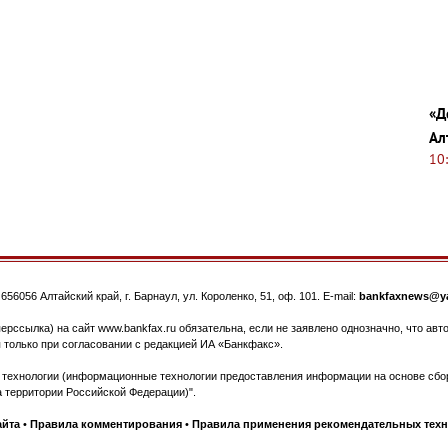
«Д
Ал
10
.
656056
Алтайский край, г. Барнаул
,
ул. Короленко, 51, оф. 101
. E-mail:
bankfaxnews@ya
ерссылка) на сайт www.bankfax.ru обязательна, если не заявлено однозначно, что ав
 только при согласовании с редакцией ИА «Банкфакс».
ехнологии (информационные технологии предоставления информации на основе сбора
 территории Российской Федерации)".
айта
•
Правила комментирования
•
Правила применения рекомендательных тех