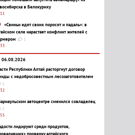
восибирска в Белокуриху
:11
«Свиньи едят своих поросят и падаль»: в
тайском селе нарастает конфликт жителей с
рмером
1
:33
06.08.2026
асти Республики Алтай расторгнут договор
енды с недобросовестным лесозаготовителем
1
:32
барнаульском автоцентре сменился совладелец
2
:55
адости лидируют среди продуктов,
роваливших» проверку алтайского