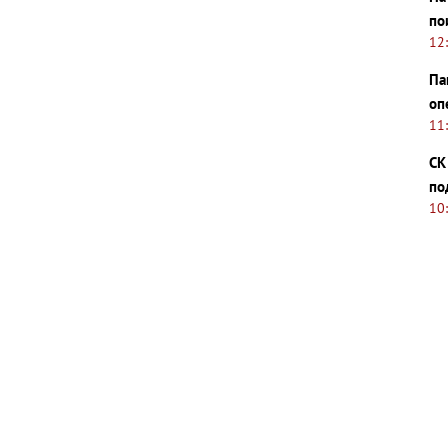
по
12
Па
оп
11
СК
по
10