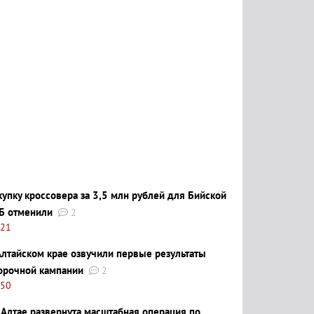
купку кроссовера за 3,5 млн рублей для Бийской
Б отменили
2
:21
Алтайском крае озвучили первые результаты
орочной кампании
2
:50
 Алтае развернута масштабная операция по