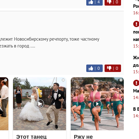
|
4
|
0
Ро
16
по
длежит Новосибирскому речпорту, тоже частному
на
жать в город ....
15
Жи
до
|
0
|
0
15
i
i
i
Ма
14
В 
14
Этот танец
Ржу не