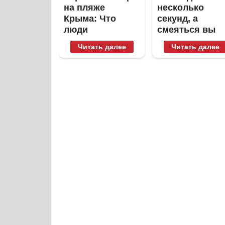
на пляже
несколько
Крыма: Что
секунд, а
люди
смеяться вы
вытворяют,
будете долго
Читать далее
Читать далее
когда их не
видят...