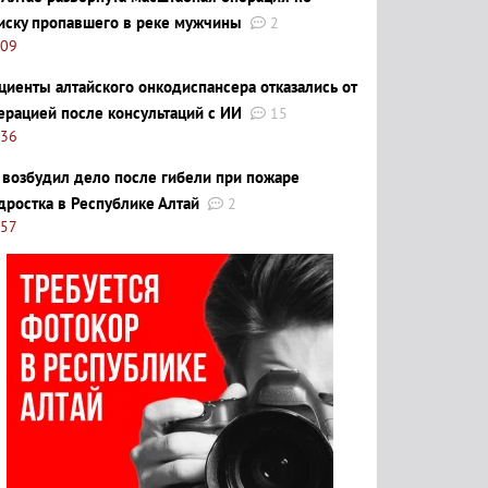
иску пропавшего в реке мужчины
2
:09
циенты алтайского онкодиспансера отказались от
ерацией после консультаций с ИИ
15
:36
 возбудил дело после гибели при пожаре
дростка в Республике Алтай
2
:57