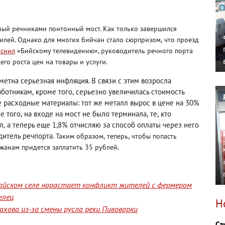
ный речниками понтонный мост. Как только завершился
илей. Однако для многих бийчан стало сюрпризом
,
что проезд
яснил
«Бийскому телевидению», руководитель речного порта
го роста цен на товары и услуги.
метна серьезная инфляция. В связи с этим возросла
аботникам
,
кроме того
,
серьезно увеличилась стоимость
 расходные материалы: тот же металл вырос в цене на 30%
е того
,
на входе на мост не было терминала
,
те
,
кто
ил
,
а теперь еще 1,8% отчисляю за способ оплаты через него
дитель речпорта.
Таким образом
,
теперь
,
чтобы попасть
жанам придется заплатить 35 рублей.
лтайском селе нарастает конфликт жителей с фермером
елец
Н
хова из-за смены русла реки Пивоварки
Са