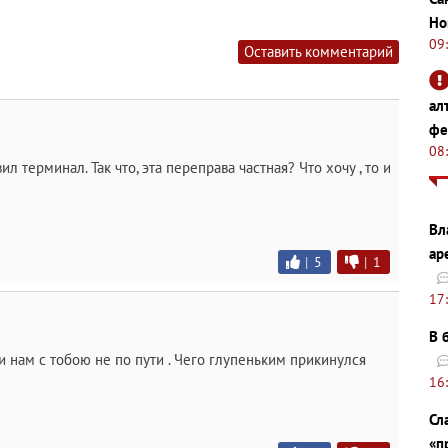
Но
09
Оставить комментарий
ал
фе
08
ил терминал. Так что, эта переправа частная? Что хочу , то и
Вл
ар
|
5
|
1
17
В 
. и нам с тобою не по пути . Чего глупеньким прикинулся
16
Сл
«п