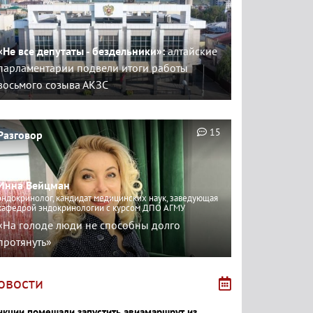
«Не все депутаты - бездельники»:
алтайские
парламентарии подвели итоги работы
восьмого созыва АКЗС
15
Разговор
Инна Вейцман
эндокринолог, кандидат медицинских наук, заведующая
кафедрой эндокринологии с курсом ДПО АГМУ
«На голоде люди не способны долго
протянуть»
овости
нкции помешали запустить авиамаршрут из