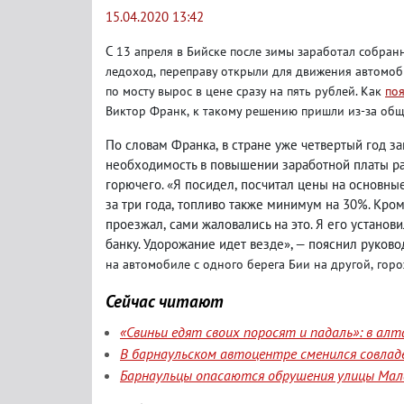
15.04.2020 13:42
С
13 апреля в Бийске после зимы заработал собран
ледоход
,
переправу открыли для движения автомоб
по мосту вырос в цене сразу на пять рублей. Как
по
Виктор Франк
,
к такому решению пришли из-за обще
По словам Франка
,
в стране уже четвертый год за
необходимость в повышении заработной платы р
горючего. «Я посидел
,
посчитал цены на основные
за три года
,
топливо также минимум на 30%. Кром
проезжал
,
сами жаловались на это. Я его установ
банку. Удорожание идет везде», — пояснил руково
на автомобиле с одного берега Бии на другой
,
горо
Сейчас читают
«Свиньи едят своих поросят и падаль»: в а
В барнаульском автоцентре сменился совлад
Барнаульцы опасаются обрушения улицы Мала