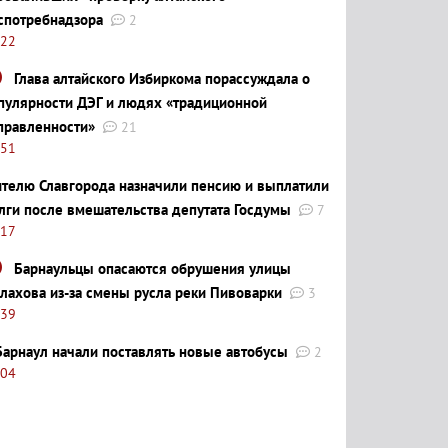
спотребнадзора
2
:22
Глава алтайского Избиркома порассуждала о
пулярности ДЭГ и людях «традиционной
правленности»
21
:51
телю Славгорода назначили пенсию и выплатили
лги после вмешательства депутата Госдумы
7
:17
Барнаульцы опасаются обрушения улицы
лахова из-за смены русла реки Пивоварки
3
:39
Барнаул начали поставлять новые автобусы
2
:04