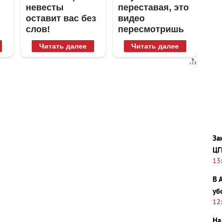
невесты
переставая, это
оставит вас без
видео
слов!
пересмотришь
Пересмотрела
не раз
Читать далее
Читать далее
10 раз
За
ЦГ
13
В 
уб
12
На