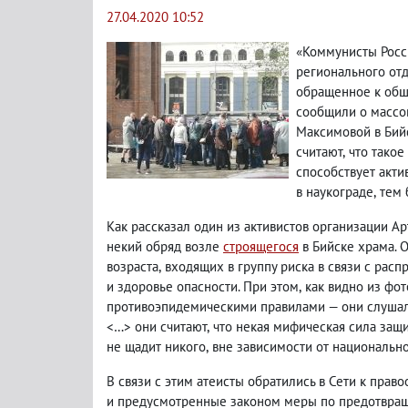
27.04.2020 10:52
«Коммунисты Росс
регионального от
обращенное к общ
сообщили о массо
Максимовой в Бий
считают
,
что тако
способствует акт
в наукограде
,
тем 
Как рассказал один из активистов организации Ар
некий обряд возле
строящегося
в Бийске храма. 
возраста
,
входящих в группу риска в связи с рас
и здоровье опасности. При этом
,
как видно из фо
противоэпидемическими правилами — они слушал
<…> они считают
,
что некая мифическая сила защи
не щадит никого
,
вне зависимости от национально
В связи с этим атеисты обратились в Сети к пра
и предусмотренные законом меры по предотвра