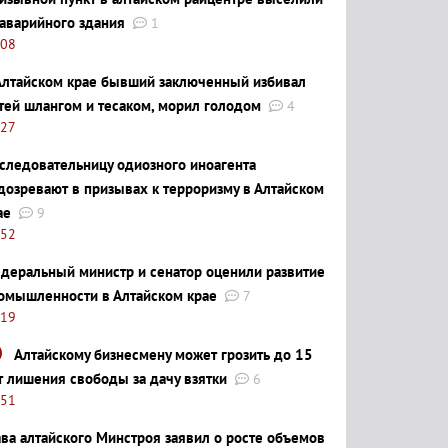
 аварийного здания
1
:08
Алтайском крае бывший заключенный избивал
тей шлангом и тесаком, морил голодом
4
:27
следовательницу одиозного иноагента
дозревают в призывах к терроризму в Алтайском
ае
9
:52
деральный министр и сенатор оценили развитие
омышленности в Алтайском крае
7
:19
Алтайскому бизнесмену может грозить до 15
т лишения свободы за дачу взятки
6
:51
ава алтайского Минстроя заявил о росте объемов