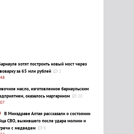
Барнауле хотят построить новый мост через
воварку за 65 млн рублей
2
:48
ивочное масло, изготовленное барнаульским
едприятием, оказалось маргарином
20
:07
В Минздраве Алтая рассказали о состоянии
йца СВО, выжившего после удара молнии и
тречи с медведем
9