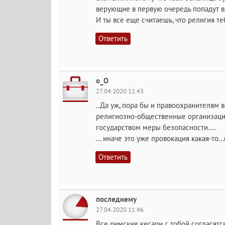
верующие в первую очередь попадут в 
И ты все еще считаешь, что религия те
Ответить
о_О
27.04.2020 11:43
..Да уж, пора бы и правоохранителям вс
религиозно-общественные организаци
государством меры безопасности....
... иначе это уже провокация какая-то...
Ответить
последнему
27.04.2020 11:46
Все римские кесари с тобой согласятся