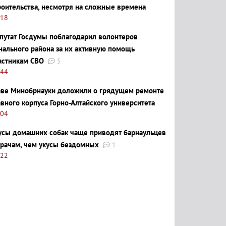
роительства, несмотря на сложные времена
:18
путат Госдумы поблагодарил волонтеров
нального района за их активную помощь
астникам СВО
5
:44
аве Минобрнауки доложили о грядущем ремонте
авного корпуса Горно-Алтайского университета
:04
усы домашних собак чаще приводят барнаульцев
врачам, чем укусы бездомных
1
:22