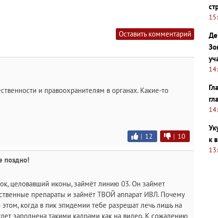
ст
15
Оставить комментарий
Де
Зо
уч
14
Гл
ственности и правоохранителям в органах. Какие-то
гл
14
Ук
|
12
|
10
к 
13
е поздно!
ок, целовавший иконы, займёт линию 03. Он займет
ственные препараты и займёт ТВОЙ аппарат ИВЛ. Почему
 этом, когда в пик эпидемии тебе разрешат лечь лишь на
удет заполнена такими кадрами как на видео. К сожалению