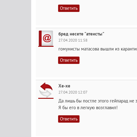
Ответить
бред несете "атеисты"
27.04.2020 11:58
гомунисты матасова вышли из карантин
Ответить
Хе-хе
27.04.2020 12:07
Да лишь бы постле этого гейпарад не 
Я бы его в легкую возглавил!
Ответить