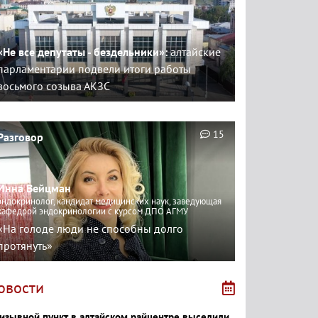
«Не все депутаты - бездельники»:
алтайские
парламентарии подвели итоги работы
восьмого созыва АКЗС
15
Разговор
Инна Вейцман
эндокринолог, кандидат медицинских наук, заведующая
кафедрой эндокринологии с курсом ДПО АГМУ
«На голоде люди не способны долго
протянуть»
овости
изывной пункт в алтайском райцентре выселили