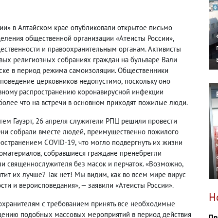
ии» в Алтайском крае опубликовали открытое письмо
деления общественной организации «Атеисты России»,
ественности и правоохранительным органам. Активисты
вых религиозных собраниях граждан на бульваре Вали
ске в период режима самоизоляции. Общественники
е поведение церковников недопустимо
,
поскольку оно
ивному распространению коронавирусной инфекции
более что на встречи в основном приходят пожилые люди.
тем Гауэрт
,
26 апреля служители РПЦ решили провести
Они собрали вместе людей
,
преимущественно пожилого
пространением COVID-19
,
что могло подвергнуть их жизни
томатериалов
,
собравшиеся граждане пренебрегли
и священнослужителя без масок и перчаток. «Возможно
,
тит их лучше? Так нет! Мы видим
,
как во всем мире вирус
сти и вероисповедания», — заявили «Атеисты России».
Н
воохранителям с требованием принять все необходимые
щению подобных массовых мероприятий в период действия
Пр