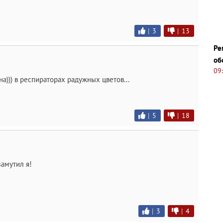
|
3
|
13
Ре
об
09
а))) в респираторах радужных цветов...
|
5
|
18
замутил я!
|
3
|
4