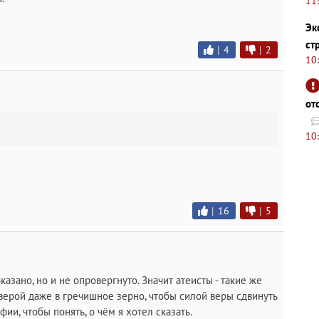
11
Эк
ст
|
4
|
2
10
от
10
|
16
|
5
азано, но и не опровергнуто. Значит атеисты - такие же
верой даже в гречишное зерно, чтобы силой веры сдвинуть
ии, чтобы понять, о чём я хотел сказать.