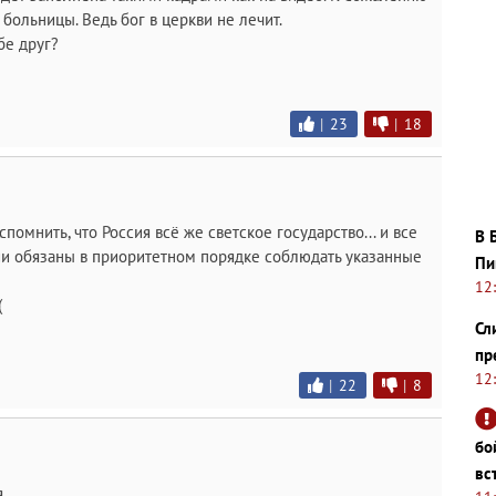
больницы. Ведь бог в церкви не лечит.
бе друг?
|
23
|
18
помнить, что Россия всё же светское государство... и все
В 
и обязаны в приоритетном порядке соблюдать указанные
Пи
12
(
Сл
пр
12
|
22
|
8
бо
вс
.