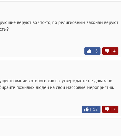
ерующие веруют во что-то, по религиозным законам веруют
исты?
|
8
|
4
существование которого как вы утверждаете не доказано.
собирайте пожилых людей на свои массовые мероприятия.
|
12
|
7