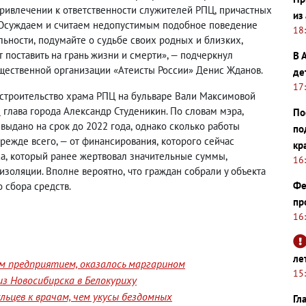
привлечении к ответственности служителей РПЦ
,
причастных
из
 «Осуждаем и считаем недопустимым подобное поведение
18
льности
,
подумайте о судьбе своих родных и близких
,
поставить на грань жизни и смерти», — подчеркнул
В 
бщественной организации «Атеисты России» Денис Жданов.
де
17
 строительство храма РПЦ на бульваре Вали Максимовой
л
глава города Александр Студеникин. По словам мэра
,
По
выдано на срок до 2022 года
,
однако сколько работы
по
режде всего, — от финансирования
,
которого сейчас
кр
са
,
который ранее жертвовал значительные суммы
,
16
оизоляции. Вполне вероятно
,
что граждан собрали у объекта
Фе
 сбора средств.
пр
16
ле
им предприятием, оказалось маргарином
15
з Новосибирска в Белокуриху
ьцев к врачам, чем укусы бездомных
Гл