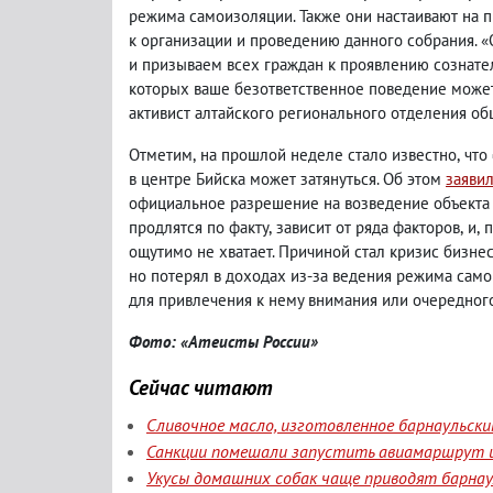
режима самоизоляции. Также они настаивают на 
к организации и проведению данного собрания.
и призываем всех граждан к проявлению сознате
которых ваше безответственное поведение может 
активист алтайского регионального отделения о
Отметим
,
на прошлой неделе стало известно
,
что
в центре Бийска может затянуться. Об этом
заяви
официальное разрешение на возведение объекта 
продлятся по факту
,
зависит от ряда факторов
,
и
,
п
ощутимо не хватает. Причиной стал кризис бизне
но потерял в доходах из-за ведения режима сам
для привлечения к нему внимания или очередного
Фото: «Атеисты России»
Сейчас читают
Сливочное масло, изготовленное барнаульск
Санкции помешали запустить авиамаршрут и
Укусы домашних собак чаще приводят барнаул