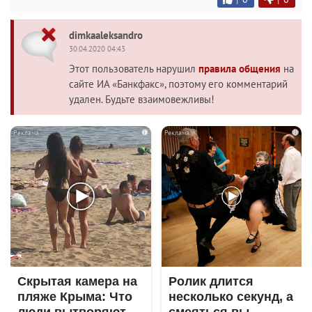
dimkaaleksandro
30.04.2020 04:43
Этот пользователь нарушил
правила общения
на
сайте ИА «Банкфакс», поэтому его комментарий
удален. Будьте взаимовежливы!
i
i
Скрытая камера на
Ролик длится
пляже Крыма: Что
несколько секунд, а
люди вытворяют,
смеяться вы