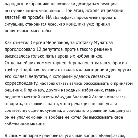
народные избранники
не пожелали дожидаться реакции
При этом
,
исходя из реакции
республиканских чиновников.
властей на просьбы ИА
«Банкфакс» прокомментировать
, что конфликт уже принял
ситуацию
,
становится ясно
нешуточные масштабы.
Как отметил Сергей Черепанов
,
за отставку Мунатова
проголосовало 12 депутатов
,
против такого решения
высказалось только пять народных избранников.
От дальнейших комментариев Черепанов отказался
,
бросив
трубку. Подобная реакция оказалась характерной и для других
его коллег: депутаты
,
с которыми удалось связаться
корреспонденту
,
наотрез
отказывались рассказывать о принятом
.
решении
К примеру
,
другой народный избранник
,
главный
редактор местной газеты «Ажуда» Анатолий Атаров отказался
говорить
,
сославшись на то
,
что в редакцию не поступали
соответствующие документы
,
а сообщать о решении как депутат
он не уполномочен
,
и вообще не хотел бы высказывать свое
собственное мнение.
В самом аппарате райсовета
,
услышав вопрос «Банкфакса»,