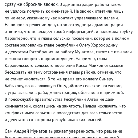
сразу же сбросили звонок.
В администрации района также
не удалось получить комментарий. На звонок ответили лишь
по номеру
,
указанному как контакт управляющего делами.
На вопрос о решении депутатов сотрудница администрации
ответила
,
что не владеет такой информацией
,
и положила трубку.
Характерно
,
что и главы сельских поселений
,
которые в полном
составе жаловались главе республики Олегу Хорохордину
и депутатам Госсобрания на работу Мунатова
,
также не изъявили
желания говорить о происходящем. Например
,
глава
Каракольского сельского поселения Каска Маиков отказался
беседовать на тему отстранения главы района
,
отметив
,
что
не станет «колоться». В то же время его коллегу Сынару
Бабыкову
,
возглавляющую Онгудайское сельское поселение
,
с утра вызвали в райадминистрацию
,
объяснили в приемной.
В пресс-службе правительства Республики Алтай не дали
комментарий
,
сославшись на занятость. Нельзя исключать
,
что
конфликт имел серьезные последствия для глав сельсоветов
и депутатов со стороны республиканских властей.
Сам Андрей Мунатов выражает уверенность
,
что решение
было принято с процедурными нарушениями
,
и
,
по всей