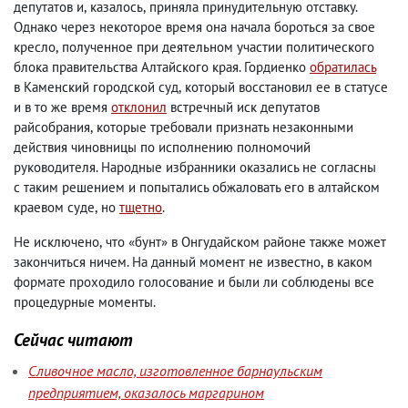
депутатов и
,
казалось
,
приняла принудительную отставку.
Однако через некоторое время она начала бороться за свое
кресло
,
полученное при деятельном участии политического
блока правительства Алтайского края. Гордиенко
обратилась
в Каменский городской суд
,
который восстановил ее в статусе
и в то же время
отклонил
встречный иск депутатов
райсобрания
,
которые требовали признать незаконными
действия чиновницы по исполнению полномочий
руководителя. Народные избранники оказались не согласны
с таким решением и попытались обжаловать его в алтайском
краевом суде
,
но
тщетно
.
Не исключено
,
что «бунт» в Онгудайском районе также может
закончиться ничем. На данный момент не известно
,
в каком
формате проходило голосование и были ли соблюдены все
процедурные моменты.
Сейчас читают
Сливочное масло, изготовленное барнаульским
предприятием, оказалось маргарином