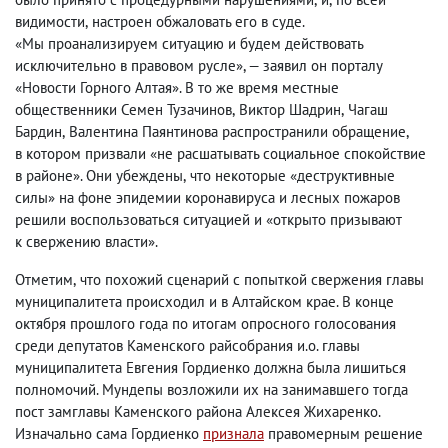
видимости
,
настроен обжаловать его в суде.
«Мы проанализируем ситуацию и будем действовать
исключительно в правовом русле», — заявил он порталу
«Новости Горного Алтая». В то же время местные
общественники Семен Тузачинов
,
Виктор Шадрин
,
Чагаш
Бардин
,
Валентина Паянтинова распространили обращение
,
в котором призвали «не расшатывать социальное спокойствие
в районе». Они убеждены
,
что некоторые «деструктивные
силы» на фоне эпидемии коронавируса и лесных пожаров
решили воспользоваться ситуацией и «открыто призывают
к свержению власти».
Отметим
,
что похожий сценарий с попыткой свержения главы
муниципалитета происходил и в Алтайском крае. В конце
октября прошлого года по итогам опросного голосования
среди депутатов Каменского райсобрания и.о. главы
муниципалитета Евгения Гордиенко должна была лишиться
полномочий. Мундепы возложили их на занимавшего тогда
пост замглавы Каменского района Алексея Жихаренко.
Изначально сама Гордиенко
признала
правомерным решение