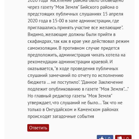
2020 года "население района было оповещено
через газету "Моя Земля" Бийского района о
предстоящих публичных слушаниях 15 апреля
2020 года в 15-00 в зале администрации, где
приглашались принять участие все желающие".
Видимо, желающие должны были прийти в
скафандрах, так как в крае уже действовал режим
самоизоляции. В противном случае придется
предположить, администрация чихать хотела на
рекомендации администрации краевой. И
оказывается, "в ходе проведения публичных
слушаний замечаний по отчету по исполнению
бюджета ... не поступило". "Данное Заключение
подлежит опубликованию в газете "Моя Земля"..."
Но главный редактор газеты "Моя Земля"
утверждает, что слушаний не было... Так что не
только в Онгудайском и Каменском районах
происходят загадочные события
Ответить
|
0
|
0