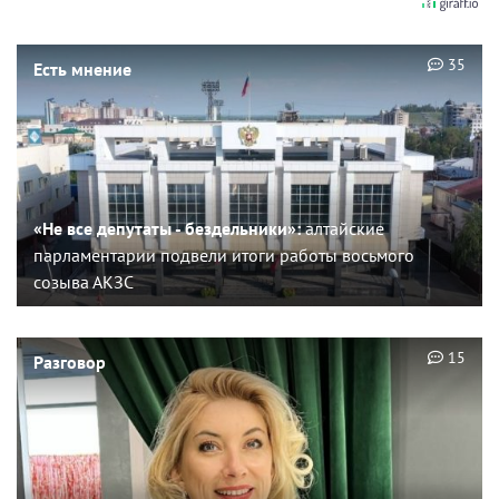
35
Есть мнение
«Не все депутаты - бездельники»:
алтайские
парламентарии подвели итоги работы восьмого
созыва АКЗС
15
Разговор