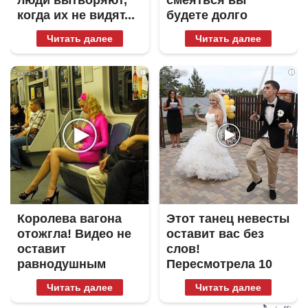
когда их не видят...
будете долго
Читать далее
Читать далее
i
i
Королева вагона
Этот танец невесты
отожгла! Видео не
оставит вас без
оставит
слов!
равнодушным
Пересмотрела 10
раз
Читать далее
Читать далее