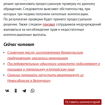
решил организовать процессуальную проверку по данному
обращению. Следователи выясняют обстоятельства
,
при
которых три медика получили неполные компенсации.
По результатам проверки будет принято процессуальное
решение. Также следком
призвал
сотрудников медучреждений
жаловаться на несоблюдение прав и недостаточные
компенсационные выплаты.
Сейчас читают
Сливочное масло, изготовленное барнаульским
предприятием, оказалось маргарином
Последовательницу одиозного иноагента подозревают в
призывах к терроризму в Алтайском крае
Санкции помешали запустить авиамаршрут из
Новосибирска в Белокуриху
Оставить комментарий