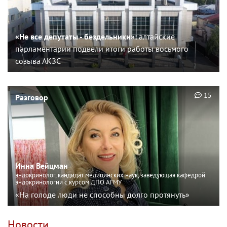
«Не все депутаты - бездельники»:
алтайские
парламентарии подвели итоги работы восьмого
созыва АКЗС
15
Разговор
Инна Вейцман
эндокринолог, кандидат медицинских наук, заведующая кафедрой
эндокринологии с курсом ДПО АГМУ
«На голоде люди не способны долго протянуть»
Новости