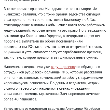
В то же время в краевом Минздраве в ответ на запрос ИА
«Банкфакс» заявили
,
что с точки зрения ведомства ситуация
с распределением средств выглядит благополучной. Так
,
стимулирующие выплаты якобы начисляются всем работникам
медучреждений
,
которые имеют на это право. По утверждению
замминистра Константина Гордеева
,
в медорганизациях нет
проблем с выплатами по обоим постановлениям
правительства РФ: как с тем
,
что зависит
от средней зарплаты
и устанавливает плату от отработанного времени
,
по региону
так и с тем
,
которое предполагает фиксированные суммы.
Напомним
,
следователи уже
ведут проверку
по обращению
сотрудников рубцовской больницы № 3
,
которые рассказали
о неполных выплатах компенсаций за работу с зараженными
коронавирусом пациентами. По данным ведомства
,
медики
с самого первого дня находятся в стенах учреждения
и оказывают помощь зараженным. Здесь проходят лечение
более 40 пациентов.
Заместитель руководителя ведомства Александр Жеребцов