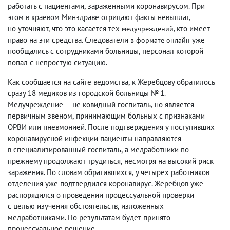
работать с пациентами
,
зараженными коронавирусом. При
этом в краевом Минздраве отрицают факты невыплат
,
но уточняют
,
что это касается тех
, кто имеет
медучреждений
право на эти средства. Следователи
уже
в формате онлайн
пообщались с сотрудниками больницы
,
персонал которой
попал с непростую ситуацию.
Как сообщается на сайте ведомства
,
к Жеребцову обратилось
сразу 18 медиков из городской больницы № 1.
Медучреждение — не ковидный госпиталь
,
но является
первичным звеном
,
принимающим больных с признаками
ОРВИ или пневмонией. После подтверждения у поступивших
коронавирусной инфекции пациенты направляются
в специализированный госпиталь
,
а медработники по-
прежнему продолжают трудиться
,
несмотря на высокий риск
заражения. По словам обратившихся
,
у четырех работников
отделения уже подтвердился коронавирус. Жеребцов уже
распорядился о проведении процессуальной проверки
с целью изучения обстоятельств
,
изложенных
медработниками. По результатам будет принято
процессуальное решение.