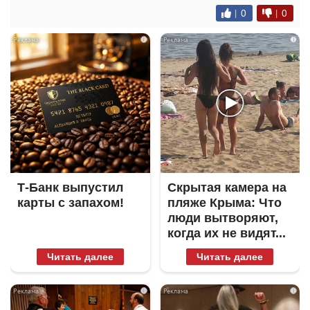
|
0
|
0
i
i
Т-Банк выпустил
Скрытая камера на
карты с запахом!
пляже Крыма: Что
люди вытворяют,
когда их не видят...
Читать далее
Читать далее
i
i