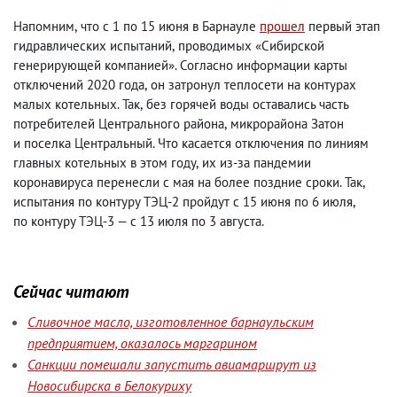
Напомним
,
что с 1 по 15 июня в Барнауле
прошел
первый этап
гидравлических испытаний
,
проводимых «Сибирской
генерирующей компанией». Согласно информации карты
отключений 2020 года
,
он затронул теплосети на контурах
малых котельных. Так
,
без горячей воды оставались часть
потребителей Центрального района
,
микрорайона Затон
и поселка Центральный. Что касается отключения по линиям
главных котельных в этом году
,
их из-за пандемии
коронавируса перенесли с мая на более поздние сроки. Так
,
испытания по контуру ТЭЦ-2 пройдут с 15 июня по 6 июля
,
по контуру ТЭЦ-3 — с 13 июля по 3 августа.
Сейчас читают
Сливочное масло, изготовленное барнаульским
предприятием, оказалось маргарином
Санкции помешали запустить авиамаршрут из
Новосибирска в Белокуриху