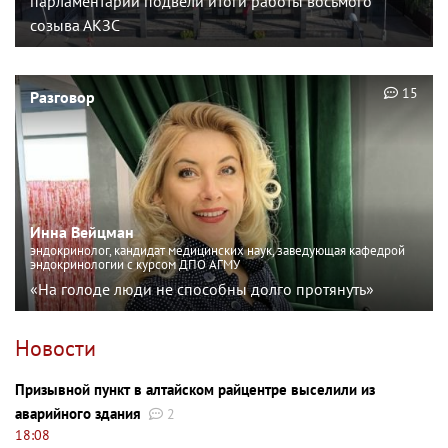
парламентарии подвели итоги работы восьмого
созыва АКЗС
15
Разговор
Инна Вейцман
эндокринолог, кандидат медицинских наук, заведующая кафедрой
эндокринологии с курсом ДПО АГМУ
«На голоде люди не способны долго протянуть»
Новости
Призывной пункт в алтайском райцентре выселили из
аварийного здания
2
18:08