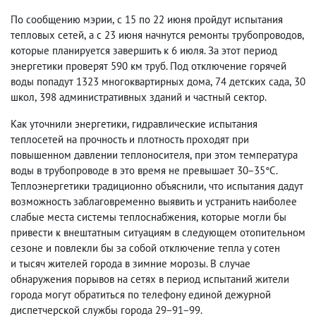
По сообщению мэрии
,
с 15 по 22 июня пройдут испытания
тепловых сетей
,
а с 23 июня начнутся ремонты трубопроводов
,
которые планируется завершить к 6 июля. За этот период
энергетики проверят 590 км труб. Под отключение горячей
воды попадут 1323 многоквартирных дома
,
74 детских сада
,
30
школ
,
398 административных зданий и частный сектор.
Как уточнили энергетики
,
гидравлические испытания
теплосетей на прочность и плотность проходят при
повышенном давлении теплоносителя
,
при этом температура
воды в трубопроводе в это время не превышает 30−35°С.
Теплоэнергетики традиционно объяснили
,
что испытания дадут
возможность заблаговременно выявить и устранить наиболее
слабые места системы теплоснабжения
,
которые могли бы
привести к внештатным ситуациям в следующем отопительном
сезоне и повлекли бы за собой отключение тепла у сотен
и тысяч жителей города в зимние морозы. В случае
обнаружения порывов на сетях в период испытаний жители
города могут обратиться по телефону единой дежурной
диспетчерской службы города 29−91−99.