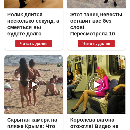
Ролик длится
Этот танец невесты
несколько секунд, а
оставит вас без
смеяться вы
слов!
будете долго
Пересмотрела 10
раз
Читать далее
Читать далее
i
i
Скрытая камера на
Королева вагона
пляже Крыма: Что
отожгла! Видео не