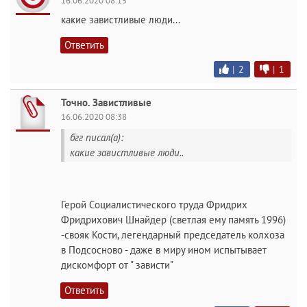
16.06.2020 08:15
какие завистливые люди...
Ответить
|
2
|
1
Точно. Завистливые
16.06.2020 08:38
бгг писал(а):
какие завистливые люди..
Герой Социалистического труда Фридрих
Фридрихович Шнайдер (светлая ему память 1996)
-свояк Кости, легендарный председатель колхоза
в Подсосново - даже в миру ином испытывает
дискомфорт от " зависти"
Ответить