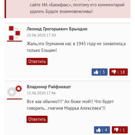
сайте ИА «Банкфакс», поэтому его комментарий
удален. Будьте взаимовежливы!
Леонид Григорьевич Брындин
15.06.2020 17:30
Жаль,что Германия нас в 1945 году не захватила,а
только Ельцин!
Ответить
|
3
|
18
Владимир Райфикешт
15.06.2020 17:46
Все как обычно!!!" Ах боже мой!! Что будет
говорить...гнягиня Маррья Алексевеа"!!
Ответить
|
4
|
1