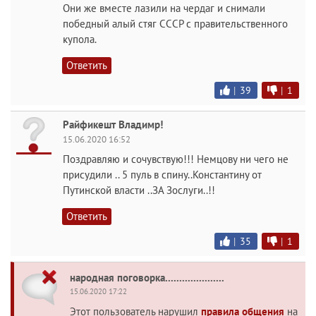
Они же вместе лазили на чердаг и снимали
победный алый стяг СССР с правительственного
купола.
Ответить
|
39
|
1
Райфикешт Владимр!
15.06.2020 16:52
Поздравляю и сочувствую!!! Немцову ни чего не
присудили .. 5 пуль в спину..Константину от
Путинской власти ..ЗА Зослуги..!!
Ответить
|
35
|
1
народная поговорка.....................
15.06.2020 17:22
Этот пользователь нарушил
правила общения
на