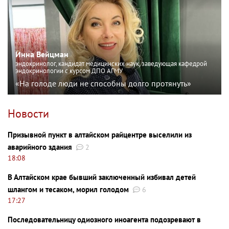
Инна Вейцман
эндокринолог, кандидат медицинских наук, заведующая кафедрой
эндокринологии с курсом ДПО АГМУ
«На голоде люди не способны долго протянуть»
Новости
Призывной пункт в алтайском райцентре выселили из
аварийного здания
2
18:08
В Алтайском крае бывший заключенный избивал детей
шлангом и тесаком, морил голодом
6
17:27
Последовательницу одиозного иноагента подозревают в