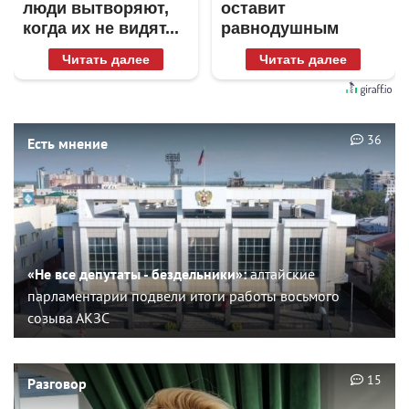
люди вытворяют,
оставит
когда их не видят...
равнодушным
Читать далее
Читать далее
36
Есть мнение
«Не все депутаты - бездельники»:
алтайские
парламентарии подвели итоги работы восьмого
созыва АКЗС
15
Разговор