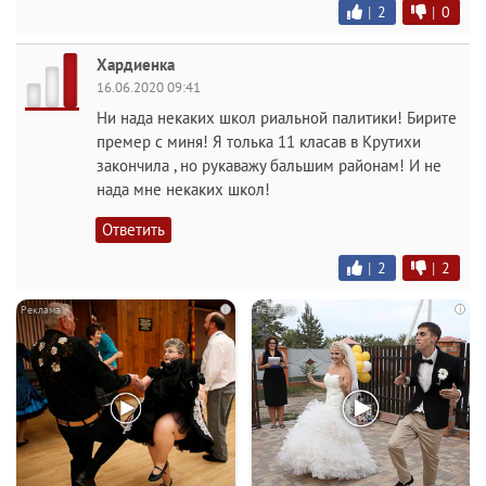
|
2
|
0
Хардиенка
16.06.2020 09:41
Ни нада некаких школ риальной палитики! Бирите
премер с миня! Я толька 11 класав в Крутихи
закончила , но рукаважу бальшим районам! И не
нада мне некаких школ!
Ответить
|
2
|
2
i
i