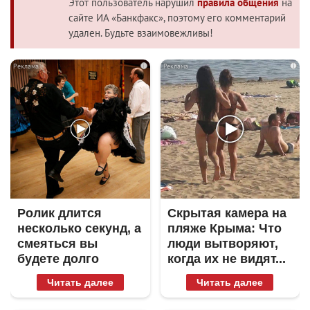
Этот пользователь нарушил
правила общения
на
сайте ИА «Банкфакс», поэтому его комментарий
удален. Будьте взаимовежливы!
i
i
Ролик длится
Скрытая камера на
несколько секунд, а
пляже Крыма: Что
смеяться вы
люди вытворяют,
будете долго
когда их не видят...
Читать далее
Читать далее