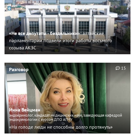
«Не все депутаты - бездельники»:
алтайские
парламентарии подвели итоги работы восьмого
созыва АКЗС
15
Разговор
Инна Вейцман
эндокринолог, кандидат медицинских наук, заведующая кафедрой
эндокринологии с курсом ДПО АГМУ
«На голоде люди не способны долго протянуть»