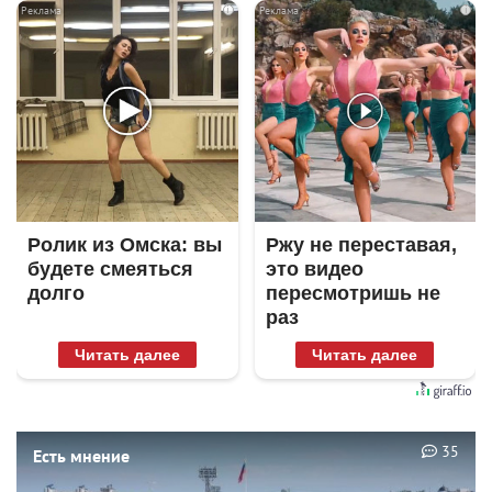
i
i
Ролик из Омска: вы
Ржу не переставая,
будете смеяться
это видео
долго
пересмотришь не
раз
Читать далее
Читать далее
35
Есть мнение