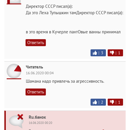
Директор СССР писал(а):
Да это Леха Тупышкин тамДиректор СССР писал(а):
в это время в Кучерле пантОвые ванны принимал
Ответить
|
3
|
1
Читатель
16.06.2020 00:04
Шамана надо привлечь за агрессивность.
Ответить
|
2
|
1
Ru.банок
16.06.2020 00:20