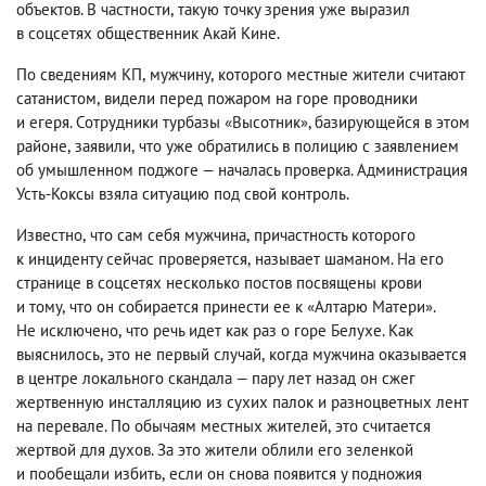
объектов. В частности
,
такую точку зрения уже выразил
в соцсетях общественник Акай Кине.
По сведениям КП
,
мужчину
,
которого местные жители считают
сатанистом
,
видели перед пожаром на горе проводники
и егеря. Сотрудники турбазы «Высотник», базирующейся в этом
районе
,
заявили
,
что уже обратились в полицию с заявлением
об умышленном поджоге — началась проверка. Администрация
Усть-Коксы взяла ситуацию под свой контроль.
Известно
,
что сам себя мужчина
,
причастность которого
к инциденту сейчас проверяется
,
называет шаманом. На его
странице в соцсетях несколько постов посвящены крови
и тому
,
что он собирается принести ее к «Алтарю Матери».
Не исключено
,
что речь идет как раз о горе Белухе. Как
выяснилось
,
это не первый случай
,
когда мужчина оказывается
в центре локального скандала — пару лет назад он сжег
жертвенную инсталляцию из сухих палок и разноцветных лент
на перевале. По обычаям местных жителей
,
это считается
жертвой для духов. За это жители облили его зеленкой
и пообещали избить
,
если он снова появится у подножия