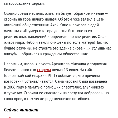
за воссоздание церкви.
Однако среди местных жителей бытует обратное мнение —
строить на горе ничего нельзя. Об этом уже заявил в Сети
алтайский общественники Акай Кине и призвал людей
одуматься. «Шумерская гора должна быть вне всех
религиозных нападений и определенно вне религии. Она -
живот мира. Небо и земля очищены по воле матери! Так что
будьте разумны
,
не стройте это здание снова <…> Услышь нас
внизу!» — обратился к гражданам общественник.
Напомним
,
часовня в честь Архангела Михаила у подножия
Белухи полностью
сгорела
ночью 13 июня. На сайте
Горноалтайской епархии РПЦ сообщается
,
что причины
возгорания устанавливаются. Сама часовня была возведена
в 2006 году в память о погибших спасателях
,
альпинистах
и туристах. Строили ее спасатели на средства добровольных
спонсоров
,
в том числе родственников погибших.
Сейчас читают