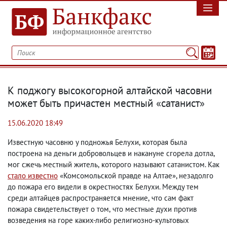
К поджогу высокогорной алтайской часовни
может быть причастен местный «сатанист»
15.06.2020 18:49
Известную часовню у подножья Белухи
,
которая была
построена на деньги добровольцев и накануне сгорела дотла
,
мог сжечь местный житель
,
которого называют сатанистом. Как
стало известно
«Комсомольской правде на Алтае», незадолго
до пожара его видели в окрестностях Белухи. Между тем
среди алтайцев распространяется мнение
,
что сам факт
пожара свидетельствует о том
,
что местные духи против
возведения на горе каких-либо религиозно-культовых