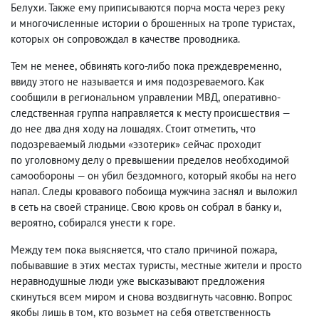
Белухи. Также ему приписываются порча моста через реку
и многочисленные истории о брошенных на тропе туристах
,
которых он сопровождал в качестве проводника.
Тем не менее
,
обвинять кого-либо пока преждевременно
,
ввиду этого не называется и имя подозреваемого. Как
сообщили в региональном управлении МВД
,
оперативно-
следственная группа направляется к месту происшествия —
до нее два дня ходу на лошадях. Стоит отметить
,
что
подозреваемый людьми «эзотерик» сейчас проходит
по уголовному делу о превышении пределов необходимой
самообороны — он убил бездомного
,
который якобы на него
напал. Следы кровавого побоища мужчина заснял и выложил
в сеть на своей странице. Свою кровь он собрал в банку и
,
вероятно
,
собирался унести к горе.
Между тем пока выясняется
,
что стало причиной пожара
,
побывавшие в этих местах туристы
,
местные жители и просто
неравнодушные люди уже высказывают предложения
скинуться всем миром и снова воздвигнуть часовню. Вопрос
якобы лишь в том
,
кто возьмет на себя ответственность