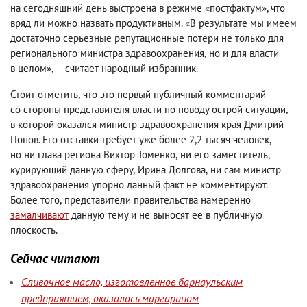
на сегодняшний день выстроена в режиме «постфактум», что
вряд ли можно назвать продуктивным. «В результате мы имеем
достаточно серьезные репутационные потери не только для
регионального министра здравоохранения
,
но и для власти
в целом», — считает народный избранник.
Стоит отметить
,
что это первый публичный комментарий
со стороны представителя власти по поводу острой ситуации
,
в которой оказался министр здравоохранения края Дмитрий
Попов. Его отставки требует уже более 2,2 тысяч человек
,
но ни глава региона Виктор Томенко
,
ни его заместитель
,
курирующий данную сферу
,
Ирина Долгова
,
ни сам министр
здравоохранения упорно данный факт не комментируют.
Более того
,
представители правительства намеренно
замалчивают
данную тему и не выносят ее в публичную
плоскость.
Сейчас читают
Сливочное масло, изготовленное барнаульским
предприятием, оказалось маргарином