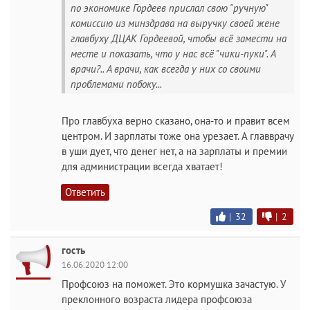
по экономике Гордеев прислал свою "ручную"
комиссию из минздрава на выручку своей жене
главбуху ДЦАК Гордеевой, чтобы всё замести на
месте и показать, что у нас всё "чики-пуки". А
врачи?.. А врачи, как всегда у них со своими
проблемами побоку...
Про главбуха верно сказано, она-то и правит всем
центром. И зарплаты тоже она урезает. А главврачу
в уши дует, что денег нет, а на зарплаты и премии
для администрации всегда хватает!
Ответить
|
32
|
2
гость
16.06.2020 12:00
Профсоюз на поможет. Это кормушка зачастую. У
преклонного возраста лидера профсоюза