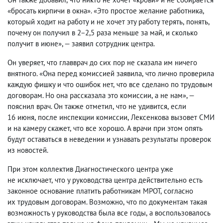
«бросать кирпичи в окна». «Это простое желание работника
,
который ходит на работу и не хочет эту работу терять
,
понять
,
почему он получил в 2−2,5 раза меньше за май
,
и сколько
получит в июне», — заявил сотрудник центра.
Он уверяет
,
что главврач до сих пор не сказала им ничего
внятного. «Она перед комиссией заявила
,
что лично проверила
каждую фишку и что ошибок нет
,
что все сделано по трудовым
договорам. Но она рассказала это комиссии
,
а не нам», —
пояснил врач. Он также отметил
,
что не удивится
,
если
16 июня
,
после инспекции комиссии
,
Лексенкова вызовет СМИ
и на камеру скажет
,
что все хорошо. А врачи при этом опять
будут оставаться в неведении и узнавать результаты проверок
из новостей.
При этом коллектив Диагностического центра уже
не исключает
,
что у руководства центра действительно есть
законное основание платить работникам МРОТ
,
согласно
их трудовым договорам. Возможно
,
что по документам такая
возможность у руководства была все годы
,
а воспользовалось