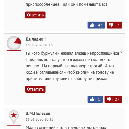
приспособленцев...или они поменяют Вас!
Ответить
|
47
|
7
Да ладно !
16.06.2020 10:09
ты кого буржуями назвал алкаш непроспавшийся ?
Пойдешь по этапу чтоб языком не молол что
попало . На первый раз выговор строгий . А так
ходи и оглядывайся - чтоб кирпич на голову не
прилетел или грузовик к забору не прижал
Ответить
|
1
|
27
В.М.Полесов
16.06.2020 10:31
Мало сомнений, что в трудовых договорах