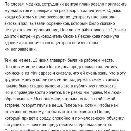
По словам медика
,
сотрудники центра планировали пригласить
журналистов и главврача на разговор с коллективом. Однако
,
когда об этом узнало руководство центра
,
тут же заперли
актовый зал
,
вызвали охранников
,
которым было сказано
не пускать посторонних лиц. По словам работников
,
за 1,5 часа
до этой встречи руководитель Оксана Лексенкова покинула
здание диагностического центра в не известном
им направлении.
Тем не менее
,
15 июня главврач была на рабочем месте.
По словам источника
Толка
, она представила коллективу
«
»
комиссию из Минздрава и сказала
,
что ей очень жаль
,
что в эту
трудную минуту коллектив ее не поддержал. «Нам с самого
начало было стыдно выносить это в публичную плоскость.
Но и справедливости хочется. Все равно мы правы. Мы люди
образованные. Мы понимали
,
что нам тогда
,
на той самой
встрече
,
говорят глупые вещи. Теперь мы хотим
,
чтобы нам
ответили по-умному
,
чтобы нам тот же министр Попов
,
который придет в среду
,
спокойно и по-человечески объяснил
ситуацию», — пояснил представитель персонала центра.
Он также добавил
,
что никто не хочет «крови» и не собирается