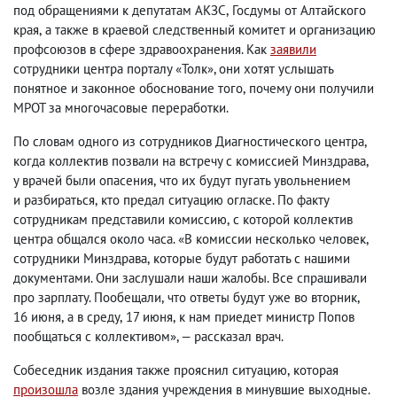
под обращениями к депутатам АКЗС
,
Госдумы от Алтайского
края
,
а также в краевой следственный комитет и организацию
профсоюзов в сфере здравоохранения. Как
заявили
сотрудники центра порталу «Толк», они хотят услышать
понятное и законное обоснование того
,
почему они получили
МРОТ за многочасовые переработки.
По словам одного из сотрудников Диагностического центра
,
когда коллектив позвали на встречу с комиссией Минздрава
,
у врачей были опасения
,
что их будут пугать увольнением
и разбираться
,
кто предал ситуацию огласке. По факту
сотрудникам представили комиссию
,
с которой коллектив
центра общался около часа. «В комиссии несколько человек
,
сотрудники Минздрава
,
которые будут работать с нашими
документами. Они заслушали наши жалобы. Все спрашивали
про зарплату. Пообещали
,
что ответы будут уже во вторник
,
16 июня
,
а в среду
,
17 июня
,
к нам приедет министр Попов
пообщаться с коллективом», — рассказал врач.
Собеседник издания также прояснил ситуацию
,
которая
произошла
возле здания учреждения в минувшие выходные.