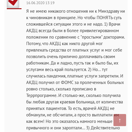
16.06.2020 13:19
Я не имею никакого отношения ни к Минздраву ни
к чиновникам в принципе. Но чтобы ПОНЯТЬ суть
сложившейся ситуации этого и не надо. 1) Врачи
АКДЦ всегда были в более привилегированном
положении по сравнению с "простыми" докторами.
Потому, что АКДЦ как никто другой мог
привлекать средства от платных услуг и мог себе
позволить очень прилично доплачивать своим
работникам. Да и ладно, пусть так и было бы, их
услугами весь край пользуется. 2) Но... тут
случилась пандемия, платные услуги запретили. И
АКДЦ получил от ФОМС за пролеченных больных
ровно столько, сколько прописано в
Террпрограмме. И столько-же, сколько получила
бы любая другая краевая больница, от количества
принятых пациентов. То есть, врачей АКДЦ не
обманули, не обсчитали, а просто выплатили им
↑
как всем! Но это оказалось намного меньше
привычного и они зароптали... 3) Действительно