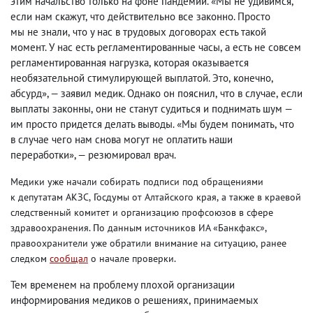
этим начальство только на фоне пандемии. «Мы не удивимся
,
если нам скажут
,
что действительно все законно. Просто
мы не знали
,
что у нас в трудовых договорах есть такой
момент. У нас есть регламентированные часы
,
а есть не совсем
регламентированная нагрузка
,
которая оказывается
необязательной стимулирующей выплатой. Это
,
конечно
,
абсурд», — заявил медик. Однако он пояснил
,
что в случае
,
если
выплаты законны
,
они не станут судиться и поднимать шум —
им просто придется делать выводы. «Мы будем понимать
,
что
в случае чего нам снова могут не оплатить наши
переработки», — резюмировал врач.
Медики уже начали собирать подписи под обращениями
к депутатам АКЗС
,
Госдумы от Алтайского края
,
а также в краевой
следственный комитет и организацию профсоюзов в сфере
здравоохранения. По данным источников ИА «Банкфакс»,
правоохранители уже обратили внимание на ситуацию
,
ранее
следком
сообщал
о начале проверки.
Тем временем на проблему плохой организации
информирования медиков о решениях
,
принимаемых