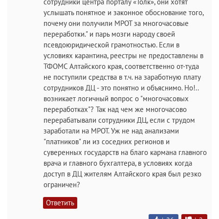
сотрудники центра порталу «Толк», они хотят
услышать понятное и законное обоснование того,
почему они получили МРОТ за многочасовые
переработки." и парь мозги народу своей
псевдоюридической грамотностью. Если в
условиях карантина, реестры не предоставлены в
ТФОМС Алтайского края, соответственно от-туда
не поступили средства в т.ч. на заработную плату
сотрудников ДЦ - это понятно и объяснимо. Но!..
возникает логичный вопрос о "многочасовых
переработках"? Так над чем же многочасово
перерабатывали сотрудники ДЦ, если с трудом
заработали на МРОТ. Уж не над анализами
"платников" ли из соседних регионов и
суверенных государств на благо кармана главного
врача и главного бухгалтера, в условиях когда
доступ в ДЦ жителям Алтайского края был резко
ограничен?
Ответить