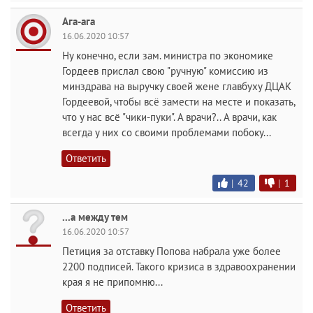
Ага-ага
16.06.2020 10:57
Ну конечно, если зам. министра по экономике
Гордеев прислал свою "ручную" комиссию из
минздрава на выручку своей жене главбуху ДЦАК
Гордеевой, чтобы всё замести на месте и показать,
что у нас всё "чики-пуки". А врачи?.. А врачи, как
всегда у них со своими проблемами побоку...
Ответить
|
42
|
1
...а между тем
16.06.2020 10:57
Петиция за отставку Попова набрала уже более
2200 подписей. Такого кризиса в здравоохранении
края я не припомню...
Ответить