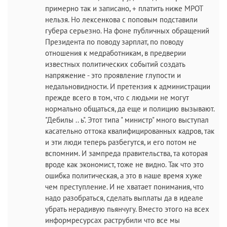
примерно так и записано, + платить ниже МРОТ
нельзя. Но лексенкова с поповым подставили
губера серьезно. На фоне публичных обращений
Президента по поводу зарплат, по поводу
отношения к медработникам, в предверии
известных политических событий создать
напряжение - это проявление глупости и
недальновидности. И претензия к администрации
прежде всего в том, что с людьми не могут
нормально общаться, да еще и полицию вызывают.
"Дебилы .. ь". Этот типа " министр" много выступал
касательно оттока квалифицированных кадров, так
и эти люди теперь разбегутся, и его потом не
вспомним. И зампреда правительства, та которая
вроде как экономист, тоже не видно. Так что это
ошибка политическая, а это в наше время хуже
чем преступление. И не хватает понимания, что
надо разобраться, сделать выплаты да в идеале
убрать нерадивую пьянчугу. Вместо этого на всех
информресурсах раструбили что все мы