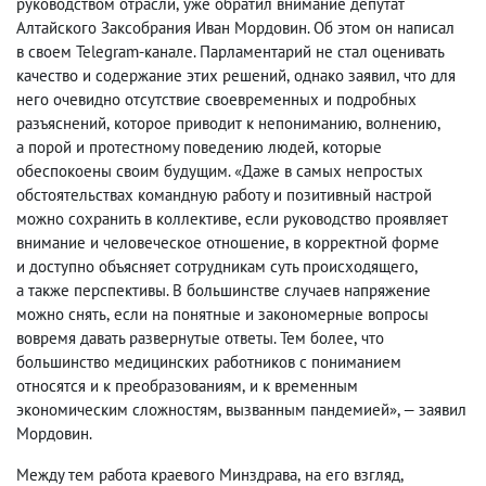
руководством отрасли
,
уже обратил внимание депутат
Алтайского Заксобрания Иван Мордовин. Об этом он написал
в своем Telegram-канале. Парламентарий не стал оценивать
качество и содержание этих решений
,
однако заявил
,
что для
него очевидно отсутствие своевременных и подробных
разъяснений
,
которое приводит к непониманию
,
волнению
,
а порой и протестному поведению людей
,
которые
обеспокоены своим будущим. «Даже в самых непростых
обстоятельствах командную работу и позитивный настрой
можно сохранить в коллективе
,
если руководство проявляет
внимание и человеческое отношение
,
в корректной форме
и доступно объясняет сотрудникам суть происходящего
,
а также перспективы. В большинстве случаев напряжение
можно снять
,
если на понятные и закономерные вопросы
вовремя давать развернутые ответы. Тем более
,
что
большинство медицинских работников с пониманием
относятся и к преобразованиям
,
и к временным
экономическим сложностям
,
вызванным пандемией», — заявил
Мордовин.
Между тем работа краевого Минздрава
,
на его взгляд
,