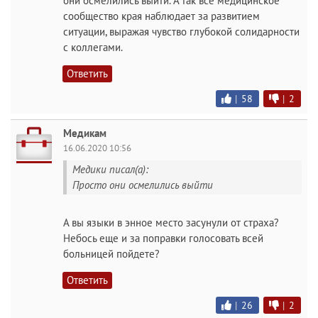
они осмелились выйти. А так все медицинское
сообщество края наблюдает за развитием
ситуации, выражая чувство глубокой солидарности
с коллегами.
Ответить
|
58
|
2
Медикам
16.06.2020 10:56
Медики писал(а):
Просто они осмелились выйти
А вы языки в энное место засунули от страха?
Небось еще и за поправки голосовать всей
больницей пойдете?
Ответить
|
26
|
2