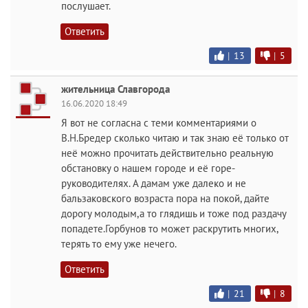
послушает.
Ответить
|
13
|
5
жительница Славгорода
16.06.2020 18:49
Я вот не согласна с теми комментариями о
В.Н.Бредер сколько читаю и так знаю её только от
неё можно прочитать действительно реальную
обстановку о нашем городе и её горе-
руководителях. А дамам уже далеко и не
бальзаковского возраста пора на покой, дайте
дорогу молодым,а то глядишь и тоже под раздачу
попадете.Горбунов то может раскрутить многих,
терять то ему уже нечего.
Ответить
|
21
|
8