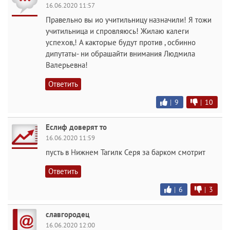
16.06.2020 11:57
Правельно вы ио учитильницу назначили! Я тожи
учитильница и спровляюсь! Жилаю калеги
успехов,! А какторые будут против , осбинно
дипутаты- ни обрашайти внимания Людмила
Валерьевна!
Ответить
|
9
|
10
Еслиф доверят то
16.06.2020 11:59
пусть в Нижнем Тагилк Серя за барком смотрит
Ответить
|
6
|
3
славгородец
16.06.2020 12:00