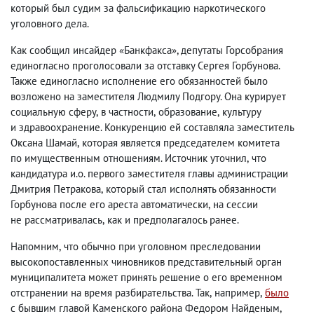
который был судим за фальсификацию наркотического
уголовного дела.
Как сообщил инсайдер «Банкфакса», депутаты Горсобрания
единогласно проголосовали за отставку Сергея Горбунова.
Также единогласно исполнение его обязанностей было
возложено на заместителя Людмилу Подгору. Она курирует
социальную сферу
,
в частности
,
образование
,
культуру
и здравоохранение. Конкуренцию ей составляла заместитель
Оксана Шамай
,
которая является председателем комитета
по имущественным отношениям. Источник уточнил
,
что
кандидатура и.о. первого заместителя главы администрации
Дмитрия Петракова
,
который стал исполнять обязанности
Горбунова после его ареста автоматически
,
на сессии
не рассматривалась
,
как и предполагалось ранее.
Напомним
,
что обычно при уголовном преследовании
высокопоставленных чиновников представительный орган
муниципалитета может принять решение о его временном
отстранении на время разбирательства. Так
,
например
,
было
с бывшим главой Каменского района Федором Найденым
,