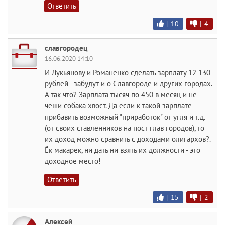
Ответить
|
10
|
4
славгородец
16.06.2020 14:10
И Лукьянову и Романенко сделать зарплату 12 130
рублей - забудут и о Славгороде и других городах.
А так что? Зарплата тысяч по 450 в месяц и не
чеши собака хвост. Да если к такой зарплате
прибавить возможный "приработок" от угля и т.д.
(от своих ставленников на пост глав городов), то
их доход можно сравнить с доходами олигархов?.
Ёк макарёк, ни дать ни взять их должности - это
доходное место!
Ответить
|
15
|
2
Алексей