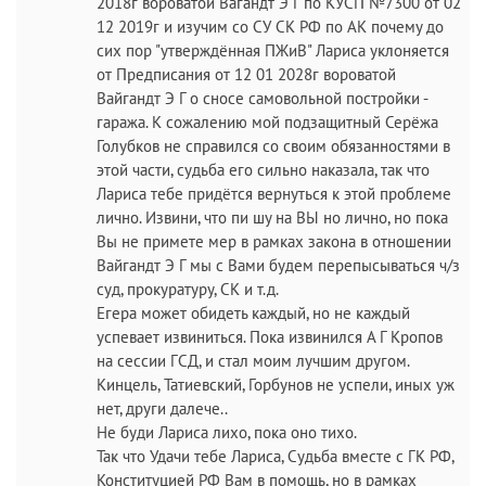
2018г вороватой Вагандт Э Г по КУСП №7300 от 02
12 2019г и изучим со СУ СК РФ по АК почему до
сих пор "утверждённая ПЖиВ" Лариса уклоняется
от Предписания от 12 01 2028г вороватой
Вайгандт Э Г о сносе самовольной постройки -
гаража. К сожалению мой подзащитный Серёжа
Голубков не справился со своим обязанностями в
этой части, судьба его сильно наказала, так что
Лариса тебе придётся вернуться к этой проблеме
лично. Извини, что пи шу на ВЫ но лично, но пока
Вы не примете мер в рамках закона в отношении
Вайгандт Э Г мы с Вами будем перепысываться ч/з
суд, прокуратуру, СК и т.д.
Егера может обидеть каждый, но не каждый
успевает извиниться. Пока извинился А Г Кропов
на сессии ГСД, и стал моим лучшим другом.
Кинцель, Татиевский, Горбунов не успели, иных уж
нет, други далече..
Не буди Лариса лихо, пока оно тихо.
Так что Удачи тебе Лариса, Судьба вместе с ГК РФ,
Конституцией РФ Вам в помощь, но в рамках