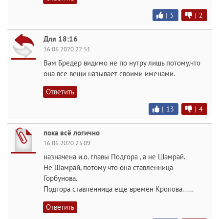
|
5
|
2
Для 18:16
16.06.2020 22:51
Вам Бредер видимо не по нутру лишь потому,что
она все вещи называет своими именами.
Ответить
|
13
|
4
пока всё логично
16.06.2020 23:09
назначена и.о. главы Подгора , а не Шамрай.
Не Шамрай, потому что она ставленница
Горбунова.
Подгора ставленница ещё времен Кропова......
Ответить