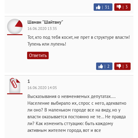
|
31
|
3
Шаман "Шайтану"
16.06.2020 13:35
Тот, кто под тебя косит, не прет в структуре власти!
Тупень или лупень!
Ответить
|
2
|
3
1
16.06.2020 14:05
Высказывания о невменяемых депутатах....
Население выбирало их, спрос с него, адекватно
ли оно? В маленьком городе все на виду, но у
власти оказывается постоянно не те... Не правда
ли? Как изменить сттуацию: быть каждому
активным жителем города, вот и все