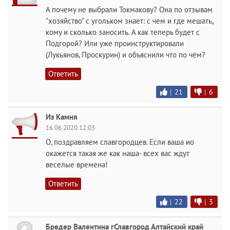
А почему не выбрали Токмакову? Она по отзывам
"хозяйство" с угольком знает: с чем и где мешать,
кому и сколько заносить. А как теперь будет с
Подгорой? Или уже проинструктировали
(Лукьянов, Проскурин) и объяснили что по чём?
Ответить
|
21
|
6
Из Камня
16.06.2020 12:03
О, поздравляем славгородцев. Если ваша ио
окажется такая же как наша- всех вас ждут
веселые времена!
Ответить
|
22
|
3
Бредер Валентина гСлавгород Алтайский край