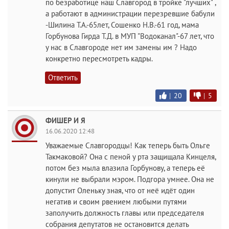
по безработице наш Славгород в тройке "лучших" ,
а работают в администрации перезревшие бабули
-Шилина Т.А.-65лет, Сошенко Н.В.-61 год, мама
Горбунова Гирда Т.Д. в МУП "Водоканал"-67 лет, что
у нас в Славгороде нет им замены им ? Надо
конкретно пересмотреть кадры.
Ответить
|
20
|
5
ФИШЕР И Я
16.06.2020 12:48
Уважаемые Славгородцы! Как теперь быть Ольге
Такмаковой? Она с пеной у рта защищала Кинцеля,
потом без мыла влазила Горбунову, а теперь её
кинули не выбрали мэром. Подгора умнее. Она не
допустит Оленьку зная, что от неё идёт один
негатив и своим рвением любыми путями
заполучить должность главы или председателя
собрания депутатов не остановится делать