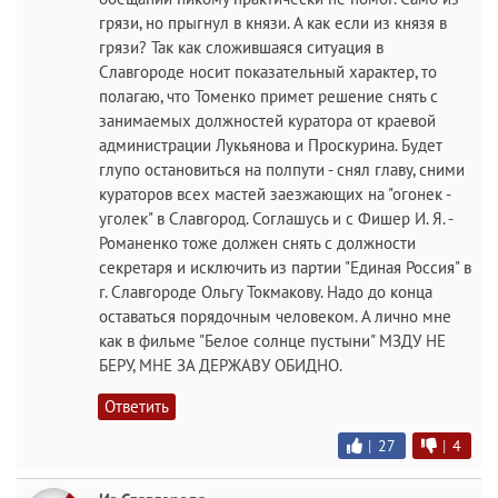
грязи, но прыгнул в князи. А как если из князя в
грязи? Так как сложившаяся ситуация в
Славгороде носит показательный характер, то
полагаю, что Томенко примет решение снять с
занимаемых должностей куратора от краевой
администрации Лукьянова и Проскурина. Будет
глупо остановиться на полпути - снял главу, сними
кураторов всех мастей заезжающих на "огонек -
уголек" в Славгород. Соглашусь и с Фишер И. Я. -
Романенко тоже должен снять с должности
секретаря и исключить из партии "Единая Россия" в
г. Славгороде Ольгу Токмакову. Надо до конца
оставаться порядочным человеком. А лично мне
как в фильме "Белое солнце пустыни" МЗДУ НЕ
БЕРУ, МНЕ ЗА ДЕРЖАВУ ОБИДНО.
Ответить
|
27
|
4