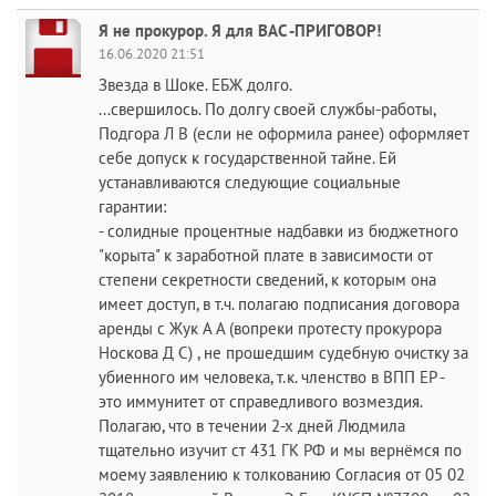
Я не прокурор. Я для ВАС -ПРИГОВОР!
16.06.2020 21:51
Звезда в Шоке. ЕБЖ долго.
...свершилось. По долгу своей службы-работы,
Подгора Л В (если не оформила ранее) оформляет
себе допуск к государственной тайне. Ей
устанавливаются следующие социальные
гарантии:
- солидные процентные надбавки из бюджетного
"корыта" к заработной плате в зависимости от
степени секретности сведений, к которым она
имеет доступ, в т.ч. полагаю подписания договора
аренды с Жук А А (вопреки протесту прокурора
Носкова Д С) , не прошедшим судебную очистку за
убиенного им человека, т.к. членство в ВПП ЕР -
это иммунитет от справедливого возмездия.
Полагаю, что в течении 2-х дней Людмила
тщательно изучит ст 431 ГК РФ и мы вернёмся по
моему заявлению к толкованию Согласия от 05 02