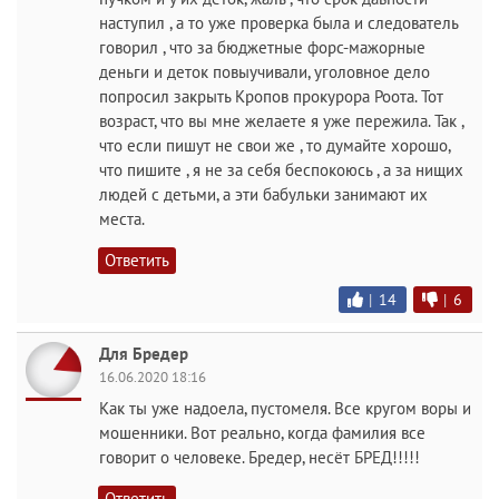
наступил , а то уже проверка была и следователь
говорил , что за бюджетные форс-мажорные
деньги и деток повыучивали, уголовное дело
попросил закрыть Кропов прокурора Роота. Тот
возраст, что вы мне желаете я уже пережила. Так ,
что если пишут не свои же , то думайте хорошо,
что пишите , я не за себя беспокоюсь , а за нищих
людей с детьми, а эти бабульки занимают их
места.
Ответить
|
14
|
6
Для Бредер
16.06.2020 18:16
Как ты уже надоела, пустомеля. Все кругом воры и
мошенники. Вот реально, когда фамилия все
говорит о человеке. Бредер, несёт БРЕД!!!!!
Ответить