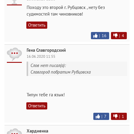
Походу это второй г. Рубцовск , нету без
судимостей там чиновников!
Ответить
|
16
|
4
Гена Славгородский
16.06.2020 11:55
Слов нет писал(а):
Славгород побратим Рубцовска
Типун тебе га язык!
Ответить
|
7
|
1
Хардиенка