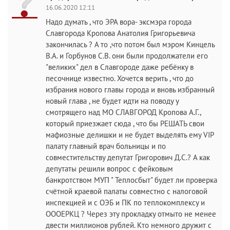
16.06.2020 12:11
Надо думать , что ЭРА вора- эксмэра города
Славгорода Кропова Анатолия Григорьевича
закончилась ? А то ,что потом был мэром Кинцель
В.А. и Горбунов С.В. они были продолжатели его
"великих" дел в Славгороде даже ребёнку в
песочнице известно. Хочется верить , что до
избрания нового главы города и вновь избранный
новый глава , не будет идти на поводу у
смотрящего над МО СЛАВГОРОД Кропова А.Г.,
который приезжает сюда , что бы РЕШАТЬ свои
мафиозные делишки и не будет выделять ему VIP
палату главный врач больницы и по
совместительству депутат Григорович Д.С.? А как
депутаты решили вопрос с фейковым
банкротством МУП " Теплосбыт" будет ли проверка
счётной краевой палаты совместно с налоговой
инспекцией и с ОЭБ и ПК по теплокомплексу и
ОООЕРКЦ ? Через эту прокладку отмыто не менее
двести миллионов рублей. Кто немного дружит с