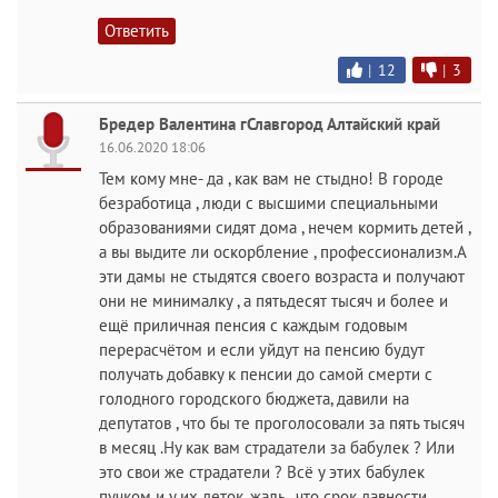
Ответить
|
12
|
3
Бредер Валентина гСлавгород Алтайский край
16.06.2020 18:06
Тем кому мне- да , как вам не стыдно! В городе
безработица , люди с высшими специальными
образованиями сидят дома , нечем кормить детей ,
а вы выдите ли оскорбление , профессионализм.А
эти дамы не стыдятся своего возраста и получают
они не минималку , а пятьдесят тысяч и более и
ещё приличная пенсия с каждым годовым
перерасчётом и если уйдут на пенсию будут
получать добавку к пенсии до самой смерти с
голодного городского бюджета, давили на
депутатов , что бы те проголосовали за пять тысяч
в месяц .Ну как вам страдатели за бабулек ? Или
это свои же страдатели ? Всё у этих бабулек
пучком и у их деток, жаль , что срок давности