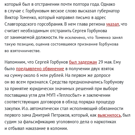
который был в отстранении почти полтора года. Однако
в случае с Горбуновым веское слово высказал губернатор
Виктор Томенко
,
который направил письмо в адрес
Славгородского горсобрания. В нем глава региона
указал
, что
считает необходимым отстранить Сергея Горбунова
от занимаемой должности.
Не исключено
,
что Томенко занял
такую позицию
,
оценив состоявшееся признание Горбунова
во взяточничестве.
Напомним
,
что Сергей Горбунов
был задержан
29 мая. Ему
было
предъявлено обвинение
в получении двух взяток
на сумму около 6 млн рублей. На первом же допросе
он во всем признался. Средства предназначались Горбунову
за принятие юридически значимых решений при выборе
поставщика угля для МУП «Теплосбыт» и заключении
соответствующих договоров в обход порядка процедур
закупки. И.о. автоматически стал исполняющий обязанности
первого зама Дмитрий Петраков
,
который
,
как
выяснилось
, был
судим за фальсификацию уголовного дела о наркотиках
и отбывал наказание в колонии.