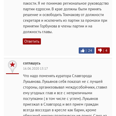
пакости. Я не понимаю региональное руководство
партии едросни. В крае должны были принять
решение и освободить Токмакову от должности
секретаря и исключить из партии за промахи при
принятии Горбунова в члены партии и на
должность главы.
Ответить
|
24
|
4
соглашусь
16.06.2020 13:17
Что надо поменять куратора Славгорода
Лукьянова. Лукьянов себя показал не с лучшей
стороны, организовывал междусобойчики, ставил
ему угодных глав и все с неприличными
поступками ( в том числе с углем). Лукьянов
приезжал в Славгород и вел прием граждан
всегда восседал в кресле как барин, кроме
обещаний никому практически не помог. Само из