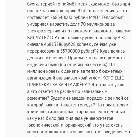
бухгалтерией то поймёт меня , как может быть при
оплате за гикокаллорию 92% от населения , а это
составляет 268540000 рублей МУП " Теплосбыт"
умудрился нарастить долг 70 миллионов за
электроэнергию и по налогам и задолжать нашему
БИЛЛУ ГЕЙТСУ ( поставщику угля Голованову А.Ю.
сначала 46813286руб28 копеек , сейчас уже
перерисовали в 35700000 рублей)? Куда делись
деньги населения ? Притом , что на все ремонты
выделено было (по отчетам на сессиях) 101
миллион краевых денег и за тепло бюджетных
организациий оплачивал край углём. КОГО ЕЩЁ
ПРИВЛЕКУТ ЗА ЗА ЭТУ АФЁРУ ? Это только уголь ,
а кто ответит за распил по капитальным
ремонтам? Будет ли наведён порядок с землёй от
которой зависит бюджет города ? По показателям
критичности жизни, наш город вошёл в неё и так
как у нас было два филиала университетов
-экономический и юридический , то у нас очень
много и молодёжи закончивших эти заведения .Но