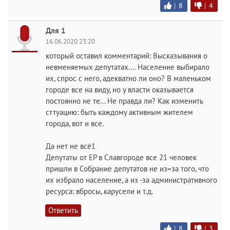
|
8
|
4
Для 1
16.06.2020 23:20
который оставил комментарий: Высказывания о
невменяемых депутатах.... Население выбирало
их, спрос с него, адекватно ли оно? В маленьком
городе все на виду, но у власти оказывается
постоянно не те... Не правда ли? Как изменить
сттуацию: быть каждому активным жителем
города, вот и все.
Да нет не всё1
Депутаты от ЕР в Славгороде все 21 человек
пришли в Собрание депутатов не из=за того, что
их избрало население, а из -за административного
ресурса: вбросы, карусели и т.д.
Ответить
|
8
|
3