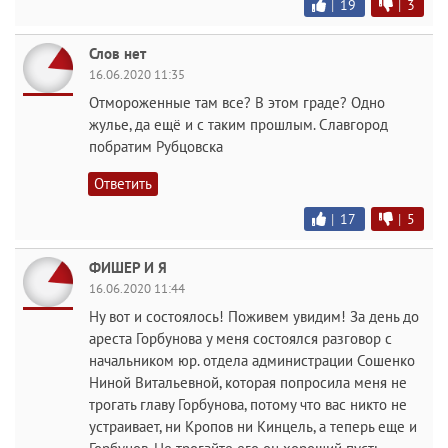
|
19
|
3
Слов нет
16.06.2020 11:35
Отмороженные там все? В этом граде? Одно
жулье, да ещё и с таким прошлым. Славгород
побратим Рубцовска
Ответить
|
17
|
5
ФИШЕР И Я
16.06.2020 11:44
Ну вот и состоялось! Поживем увидим! За день до
ареста Горбунова у меня состоялся разговор с
начальником юр. отдела администрации Сошенко
Ниной Витальевной, которая попросила меня не
трогать главу Горбунова, потому что вас никто не
устраивает, ни Кропов ни Кинцель, а теперь еще и