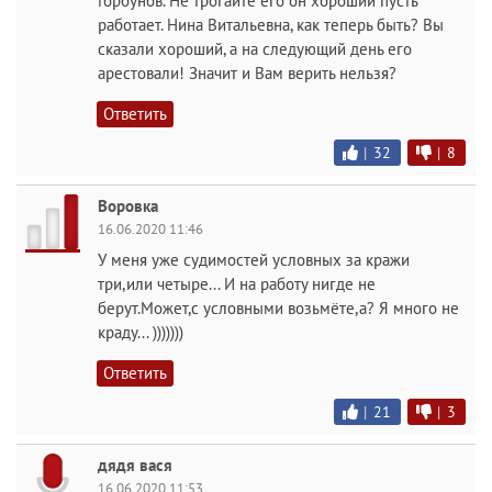
Горбунов. Не трогайте его он хороший пусть
работает. Нина Витальевна, как теперь быть? Вы
сказали хороший, а на следующий день его
арестовали! Значит и Вам верить нельзя?
Ответить
|
32
|
8
Воровка
16.06.2020 11:46
У меня уже судимостей условных за кражи
три,или четыре... И на работу нигде не
берут.Может,с условными возьмёте,а? Я много не
краду... )))))))
Ответить
|
21
|
3
дядя вася
16.06.2020 11:53