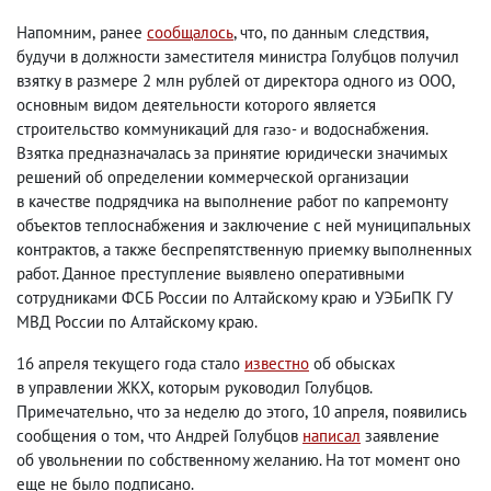
Напомним
,
ранее
сообщалось
, что
,
по данным следствия
,
будучи в должности заместителя министра Голубцов получил
взятку в размере 2 млн рублей от директора одного из ООО
,
основным видом деятельности которого является
строительство коммуникаций для
водоснабжения.
газо- и
Взятка предназначалась за принятие юридически значимых
решений об определении коммерческой организации
в качестве подрядчика на выполнение работ по капремонту
объектов теплоснабжения и заключение с ней муниципальных
контрактов
,
а также беспрепятственную приемку выполненных
работ. Данное преступление выявлено оперативными
сотрудниками ФСБ России по Алтайскому краю и УЭБиПК ГУ
МВД России по Алтайскому краю.
16 апреля текущего года стало
известно
об обысках
в управлении ЖКХ
,
которым руководил Голубцов.
Примечательно
,
что за неделю до этого
,
10 апреля
,
появились
сообщения о том
,
что Андрей Голубцов
написал
заявление
об увольнении по собственному желанию. На тот момент оно
еще не было подписано.