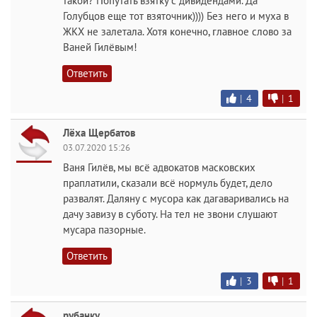
такой? Попутать взятку с дивидендами. Да
Голубцов еще тот взяточник)))) Без него и муха в
ЖКХ не залетала. Хотя конечно, главное слово за
Ваней Гилёвым!
Ответить
|
4
|
1
Лёха Щербатов
03.07.2020 15:26
Ваня Гилёв, мы всё адвокатов масковских
праплатили, сказали всё нормуль будет, дело
развалят. Даляну с мусора как дагаваривались на
дачу завизу в суботу. На тел не звони слушают
мусара пазорные.
Ответить
|
3
|
1
рубанку