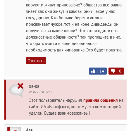
воруют и живут припеваюче? общество все равно
знает как они живут и каковы они? Такое у нас
государство. Кто больше берет взяток и
присваивает чужое, тот и на коне. дивиденды он
получил. а за какие шиши? Что это входит в его
должностные обязанности? так пропишите в них,
что брать взятки в виде дивидендов -
необходимость для чиновника. Это будет понятно.
Ответить
|
14
|
0
ха-ха
03.07.2020 09:32
Этот пользователь нарушил
правила общения
на
сайте ИА «Банкфакс», поэтому его комментарий
удален. Будьте взаимовежливы!
Ага