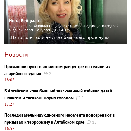
Инна Вейцман
эндокринолог, кандидат медицинских наук, заведующая кафедрой
эндокринологии с курсом ДПО АГМУ
«На голоде люди не способны долго протянуть»
Новости
Призывной пункт в алтайском райцентре выселили из
аварийного здания
2
18:08
В Алтайском крае бывший заключенный избивал детей
шлангом и тесаком, морил голодом
5
17:27
Последовательницу одиозного иноагента подозревают в
призывах к терроризму в Алтайском крае
12
16:52