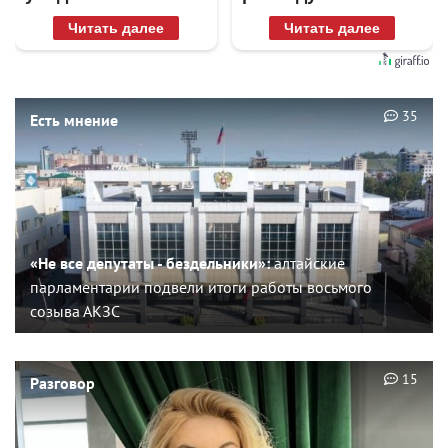
Читать далее
Читать далее
35
Есть мнение
«Не все депутаты - бездельники»:
алтайские
парламентарии подвели итоги работы восьмого
созыва АКЗС
15
Разговор