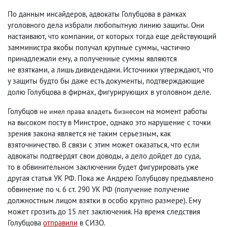
По данным инсайдеров
,
адвокаты Голубцова в рамках
уголовного дела избрали любопытную линию защиты. Они
настаивают
,
что компании
,
от которых тогда еще действующий
замминистра якобы получал крупные суммы
,
частично
принадлежали ему
,
а полученные суммы являются
не взятками
,
а лишь дивидендами. Источники утверждают
,
что
у защиты будто бы даже есть документы
,
подтверждающие
долю Голубцова в фирмах
,
фигурирующих в уголовном деле.
Голубцов
на момент работы
не имел права владеть бизнесом
на высоком посту в Минстрое
,
однако это нарушение с точки
зрения закона является не таким серьезным
,
как
взяточничество. В связи с этим может оказаться
,
что если
адвокаты подтвердят свои доводы
,
а дело дойдет до суда
,
то в обвинительном заключении будет фигурировать уже
другая статья УК РФ. Пока же Андрею Голубцову предъявлено
обвинение по ч. 6 ст. 290 УК РФ
(
получение получение
должностным лицом взятки в особо крупно размере). Ему
может грозить до 15 лет заключения. На время следствия
Голубцова
отправили
в СИЗО.