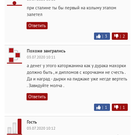
при сталине ты бы первый на колыму этапом
залетел
Ответить
|
3
|
2
Похоже заигрались
03.07.2020 10:11
а денег у этого каторжанина как у дурака махорки
должно быть , и дипломов с корочками не счесть .
Да и наград - дырки на пиджаке уже негде вертеть
. Завидуйте молча .
Ответить
|
1
|
1
Гость
03.07.2020 10:12