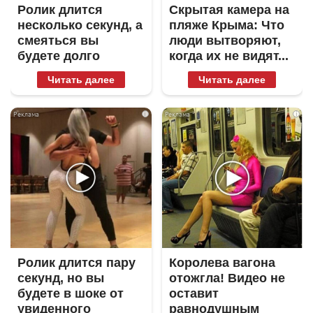
Ролик длится
Скрытая камера на
несколько секунд, а
пляже Крыма: Что
смеяться вы
люди вытворяют,
будете долго
когда их не видят...
Читать далее
Читать далее
i
i
Ролик длится пару
Королева вагона
секунд, но вы
отожгла! Видео не
будете в шоке от
оставит
увиденного
равнодушным