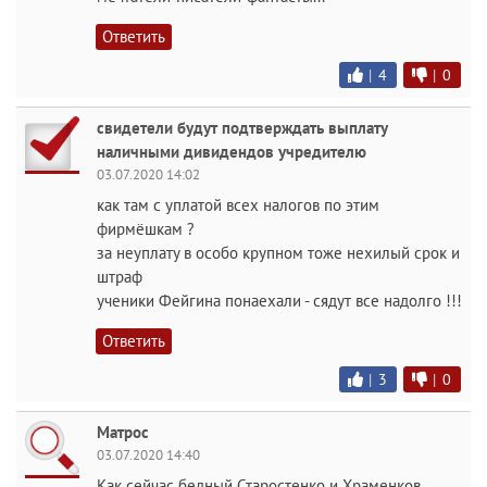
Ответить
|
4
|
0
свидетели будут подтверждать выплату
наличными дивидендов учредителю
03.07.2020 14:02
как там с уплатой всех налогов по этим
фирмёшкам ?
за неуплату в особо крупном тоже нехилый срок и
штраф
ученики Фейгина понаехали - сядут все надолго !!!
Ответить
|
3
|
0
Матрос
03.07.2020 14:40
Как сейчас бедный Старостенко и Храменков