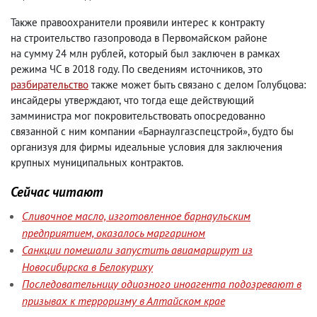
Также правоохранители проявили интерес к контракту
на строительство газопровода в Первомайском районе
на сумму 24 млн рублей
,
который был заключен в рамках
режима ЧС в 2018 году. По сведениям источников
,
это
разбирательство
также может быть связано с делом Голубцова:
инсайдеры утверждают
,
что тогда еще действующий
замминистра мог покровительствовать опосредованно
связанной с ним компании «Барнаулгазспецстрой», будто бы
организуя для фирмы идеальные условия для заключения
крупных муниципальных контрактов.
Сейчас читают
Сливочное масло, изготовленное барнаульским
предприятием, оказалось маргарином
Санкции помешали запустить авиамаршрут из
Новосибирска в Белокуриху
Последовательницу одиозного иноагента подозревают в
призывах к терроризму в Алтайском крае