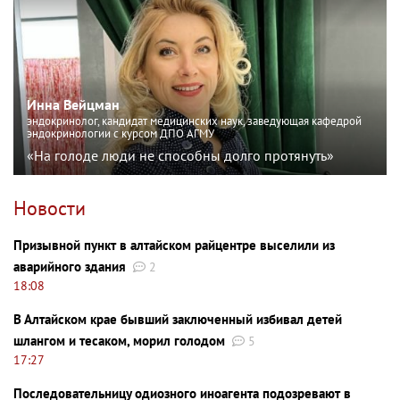
Инна Вейцман
эндокринолог, кандидат медицинских наук, заведующая кафедрой
эндокринологии с курсом ДПО АГМУ
«На голоде люди не способны долго протянуть»
Новости
Призывной пункт в алтайском райцентре выселили из
аварийного здания
2
18:08
В Алтайском крае бывший заключенный избивал детей
шлангом и тесаком, морил голодом
5
17:27
Последовательницу одиозного иноагента подозревают в