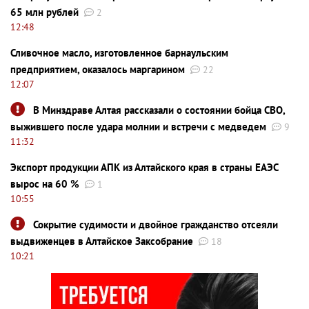
65 млн рублей
2
12:48
Сливочное масло, изготовленное барнаульским
предприятием, оказалось маргарином
22
12:07
В Минздраве Алтая рассказали о состоянии бойца СВО,
выжившего после удара молнии и встречи с медведем
9
11:32
Экспорт продукции АПК из Алтайского края в страны ЕАЭС
вырос на 60 %
1
10:55
Сокрытие судимости и двойное гражданство отсеяли
выдвиженцев в Алтайское Заксобрание
18
10:21