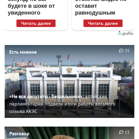
будете в шоке от
оставит
увиденного
равнодушным
Читать далее
Читать далее
35
Есть мнение
«Не все депутаты - бездельники»:
алтайские
парламентарии подвели итоги работы восьмого
созыва АКЗС
15
Разговор