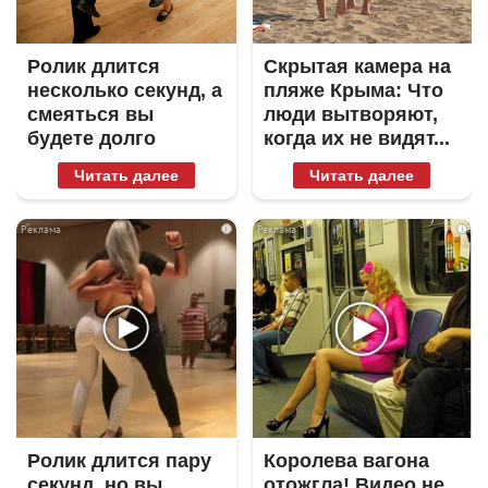
Ролик длится
Скрытая камера на
несколько секунд, а
пляже Крыма: Что
смеяться вы
люди вытворяют,
будете долго
когда их не видят...
Читать далее
Читать далее
i
i
Ролик длится пару
Королева вагона
секунд, но вы
отожгла! Видео не