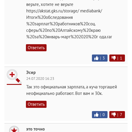
верьте, хотите не верьте
https://akstat.gks.ru/storage/ mediabank/
Итоги%20обследования
%20зарплат%20работников%20соц.
сферы%20по%20Алтайскому%20краю
%20за%20январь-март%202020%20г ода.rar
Ответить
|
3
|
1
Эсер
24.07.2020 16:23
Так это официальная зарплата, а куча торгашей
неофициально работают. Вот вам и 30к.
Ответить
|
0
|
7
это точно