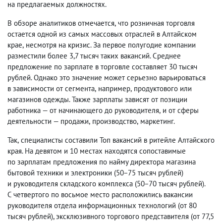
на предлагаемых должностях.
В обзоре аналитиков отмечается
,
что розничная торговля
остается одной из самых массовых отраслей в Алтайском
крае
,
несмотря на кризис. За первое полугодие компании
разместили более 3,7 тысяч таких вакансий. Среднее
предложение по зарплате в торговле составляет 30 тысяч
рублей. Однако это значение может серьезно варьироваться
в зависимости от сегмента
,
например
,
продуктового или
магазинов одежды. Также зарплаты зависят от позиции
работника — от начинающего до руководителя
,
и от сферы
деятельности — продажи
,
производство
,
маркетинг.
Так
,
специалисты составили Топ вакансий в ритейле Алтайского
края. На девятом и 10 местах находятся сопоставимые
по зарплатам предложения по найму директора магазина
бытовой техники и электроники
(
50−75 тысяч рублей)
и руководителя складского комплекса
(
50−70 тысяч рублей).
С четвертого по восьмое место расположились вакансии
руководителя отдела информационных технологий
(
от 80
тысяч рублей), эксклюзивного торгового представителя
(
от 77,5