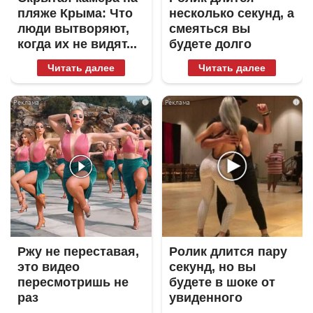
пляже Крыма: Что
несколько секунд, а
люди вытворяют,
смеяться вы
когда их не видят...
будете долго
Читать далее
Читать далее
i
i
Ржу не переставая,
Ролик длится пару
это видео
секунд, но вы
пересмотришь не
будете в шоке от
раз
увиденного