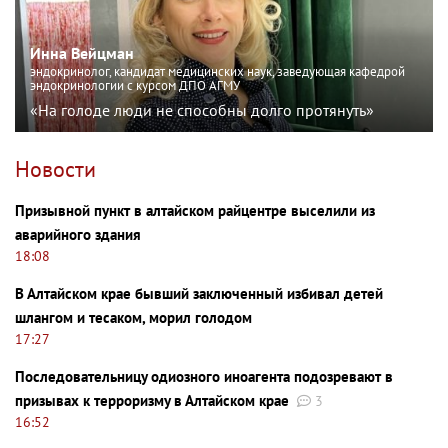
Инна Вейцман
эндокринолог, кандидат медицинских наук, заведующая кафедрой
эндокринологии с курсом ДПО АГМУ
«На голоде люди не способны долго протянуть»
Новости
Призывной пункт в алтайском райцентре выселили из
аварийного здания
18:08
В Алтайском крае бывший заключенный избивал детей
шлангом и тесаком, морил голодом
17:27
Последовательницу одиозного иноагента подозревают в
призывах к терроризму в Алтайском крае
3
16:52