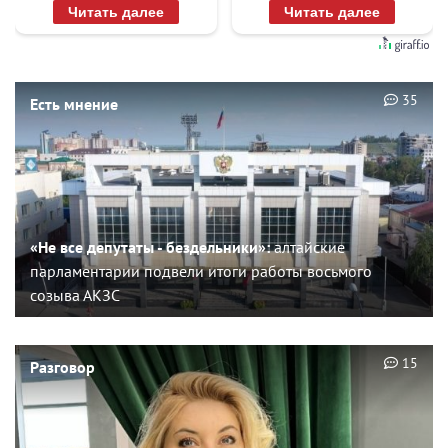
Читать далее
Читать далее
35
Есть мнение
«Не все депутаты - бездельники»:
алтайские
парламентарии подвели итоги работы восьмого
созыва АКЗС
15
Разговор