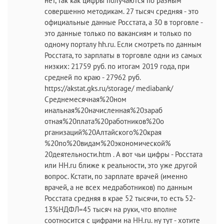
нет, так как цифры получаются по разным
совершенно методикам. 27 тысяч средняя - это
официальные данные Росстата, а 30 в торговле -
это данные только по вакансиям и только по
одному порталу hh.ru. Если смотреть по данным
Росстата, то зарплаты в торговле одни из самых
низких: 21759 руб. по итогам 2019 года, при
средней по краю - 27962 руб.
https://akstat.gks.ru/storage/ mediabank/
Среднемесячная%20ном
инальная%20начисленная%20зараб
отная%20плата%20работников%20о
рганизаций%20Алтайского%20края
%20по%20видам%20экономической%
20деятельности.htm . А вот чьи цифры - Росстата
или HH.ru ближе к реальности, это уже другой
вопрос. Кстати, по зарплате врачей (именно
врачей, а не всех медработников) по данным
Росстата средняя в крае 52 тысячи, то есть 52-
13%НДФЛ=45 тысяч на руки, что вполне
соотносится с цифрами на HH.ru. ну тут - хотите