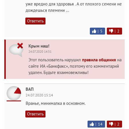
уже вредно для здоровья . А от плохого семени не
дождешься племени ...
Ответить
|
5
|
2
Крым наш!
24.07.2020 14:51
Этот пользователь нарушил
правила общения
на
сайте ИА «Банкфакс», поэтому его комментарий
удален. Будьте взаимовежливы!
ВАП
24.07.2020 15:14
Вранье, минималка в основном.
Ответить
|
14
|
2