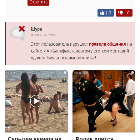
Ответить
|
0
|
0
Шура
05.08.2020 19:19
Этот пользователь нарушил
правила общения
на
сайте ИА «Банкфакс», поэтому его комментарий
удален. Будьте взаимовежливы!
i
i
Скрытая камера на
Ролик длится