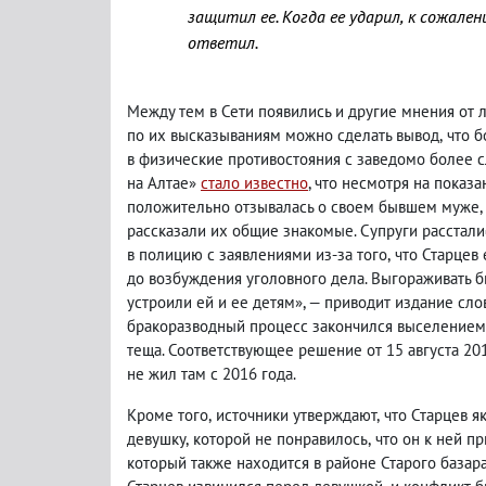
защитил ее. Когда ее ударил
,
к сожален
ответил.
Между тем в Сети появились и другие мнения от
по их высказываниям можно сделать вывод
,
что 
в физические противостояния с заведомо более 
на Алтае»
стало известно
, что несмотря на пока
положительно отзывалась о своем бывшем муже
,
рассказали их общие знакомые. Супруги рассталис
в полицию с заявлениями из-за того
,
что Старцев 
до возбуждения уголовного дела. Выгораживать б
устроили ей и ее детям», — приводит издание сло
бракоразводный процесс закончился выселением С
теща. Соответствующее решение от 15 августа 201
не жил там с 2016 года.
Кроме того
,
источники утверждают
,
что Старцев я
девушку
,
которой не понравилось
,
что он к ней п
который также находится в районе Старого базара