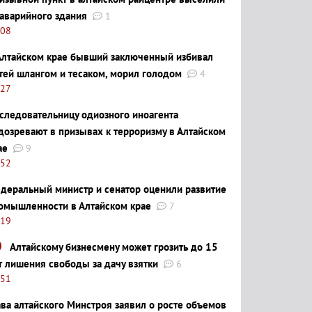
 аварийного здания
1
:08
Алтайском крае бывший заключенный избивал
тей шлангом и тесаком, морил голодом
4
:27
следовательницу одиозного иноагента
дозревают в призывах к терроризму в Алтайском
ае
9
:52
деральный министр и сенатор оценили развитие
омышленности в Алтайском крае
7
:19
Алтайскому бизнесмену может грозить до 15
т лишения свободы за дачу взятки
6
:51
ава алтайского Минстроя заявил о росте объемов