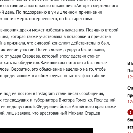
в состоянии алкогольного опьянения. «Автор» смертельного
й день. По подозрению в умышленном причинении
жности смерть потерпевшего
,
он был арестован.
 виновник драки может избежать наказания. Позицию второй
шина
,
которая также участвовала в потасовке и причастна
Она признала
,
что силовой конфликт действительно был
,
активное участие. По ее словам
,
супруги были пьяны
,
ю от удара Старцева
,
который впоследствии станет
наехать на обидчиков. Зачинщиком потасовки был вовсе
В 
хловы. Вероятно
,
это объяснение нацелено на то
,
чтобы
Пи
 определяющим в любом случае остается факт гибели
12
Сл
 под ее постом в Instagram стали писать сообщения
,
пр
х телеведущих и губернатора Виктора Томенко. Последний
12
 ее недопустимой. Федерация бокса Алтайского края также
ний
,
лишь заявив
,
что арестованный Михаил Старцев
бо
вс