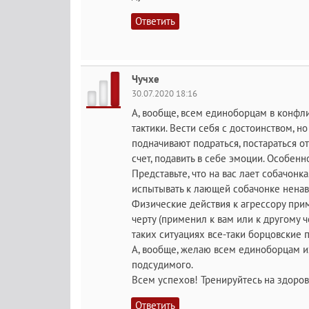
Ответить
Чучхе
30.07.2020 18:16
А, вообще, всем единоборцам в конф
тактики. Вести себя с достоинством, н
подначивают подраться, постараться о
счет, подавить в себе эмоции. Особенн
Представьте, что на вас лает собачонк
испытывать к лающей собачонке ненав
Физические действия к агрессору прим
черту (применил к вам или к другому 
таких ситуациях все-таки борцовские 
А, вообще, желаю всем единоборцам из
подсудимого.
Всем успехов! Тренируйтесь на здоров
Ответить