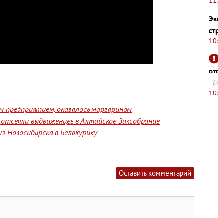
11
Эк
ст
10
от
10
им предприятием, оказалось маргарином
отсеяли выдвиженцев в Алтайское Заксобрание
з Новосибирска в Белокуриху
Оставить комментарий