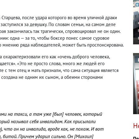
 Старцева
,
после удара которого во время уличной драки
 заступился за девушку. По словам семьи
,
на самом деле
рая закончилась так трагически
,
спровоцировал не он один.
нии: одна — за то
,
чтобы боксер понес самое суровое
о мнению ряда наблюдателей
,
может быть проспонсирована.
 охарактеризовали его как «очень доброго человека
,
щается». «Это не просто слова
,
много же людей его
те с тем отец и мать признали
,
что сама ситуация является
а создана не одним их сыном
,
а обеими сторонами
ыми на такси
,
а там уже [был] человек
,
который
орый называл себя инвалидом. Как присылали
Н
), что он на инвалида
,
вроде как
,
не похож. И вот
а
,
битой. Причем ударил сильно. Он [Михаил]
Пр