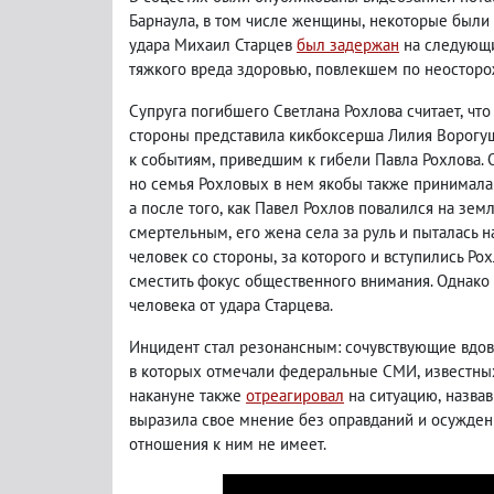
Барнаула
,
в том числе женщины
,
некоторые были 
удара Михаил Старцев
был задержан
на следующи
тяжкого вреда здоровью
,
повлекшем по неосторо
Супруга погибшего Светлана Рохлова считает
,
что
стороны представила кикбоксерша Лилия Ворогу
к событиям
,
приведшим к гибели Павла Рохлова. 
но семья Рохловых в нем якобы также принимала 
а после того
,
как Павел Рохлов повалился на земл
смертельным
,
его жена села за руль и пыталась 
человек со стороны
,
за которого и вступились Ро
сместить фокус общественного внимания. Однако
человека от удара Старцева.
Инцидент стал резонансным: сочувствующие вдове
в которых отмечали федеральные СМИ
,
известны
накануне также
отреагировал
на ситуацию
,
назвав
выразила свое мнение без оправданий и осужде
отношения к ним не имеет.