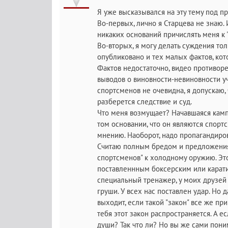
Я уже высказывался на эту тему под 
Во-первых, лично я Старцева не знаю.
никаких оснований причислять меня к
Во-вторых, я могу делать суждения то
опубликовано и тех малых фактов, кот
Фактов недостаточно, видео противоре
выводов о виновности-невиновности уч
спортсменов не очевидна, я допускаю, 
разберется следствие и суд.
Что меня возмущает? Начавшаяся камп
том основании, что он являются спор
мнению. Наоборот, надо пропагандиро
Считаю полным бредом и предложения 
спортсменов" к холодному оружию. Это
поставленнным боксерским или карати
специальный тренажер, у моих друзей
груши. У всех нас поставлен удар. Но 
выходит, если такой "закон" все же при
тебя этот закон распространяется. А е
души? Так что ли? Но вы же сами поним