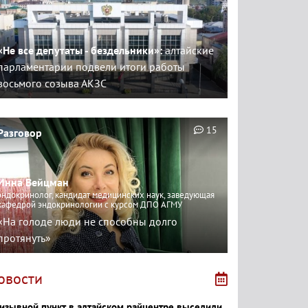
«Не все депутаты - бездельники»:
алтайские
парламентарии подвели итоги работы
восьмого созыва АКЗС
15
Разговор
Инна Вейцман
эндокринолог, кандидат медицинских наук, заведующая
кафедрой эндокринологии с курсом ДПО АГМУ
«На голоде люди не способны долго
протянуть»
овости
изывной пункт в алтайском райцентре выселили