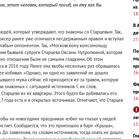
ию
,
этот человек
,
который погиб
,
он ему как бы
из
18
В 
 людей
,
которые утверждают
,
что знакомы со Старцевым. Так
,
де
боксер ранее уже отличался несдержанным нравом и вступал
17
слабым оппонентом. Так
,
«Московскому комсомольцу
По
зания бывшей супруги Старцева Оксаны Нутропкиной
,
которая
по
их отношения были не самыми гладкими. Об этом
ь в 2016 году. Ранее она якобы несколько раз обращалась
кр
ее избивал. «Однако
,
ни одно из заявлений не дошло
16
ывшего мужа сейчас ей приходится из-за травли
,
которую
Фе
ва знакомых с ситуацией источников. С их слов
,
пр
тарцева из их квартиры. Этого будто бы добивалась его
16
7 года есть и в открытых источниках. Отмечают
,
что Старцев
ле
кобы на новогодних праздниках избил на глазах у людей
15
ристает. Сообщается
,
что это произошло в баре «Крыша»,
. До заявления
,
по словам источников
,
тогда опять не дошло.
Гл