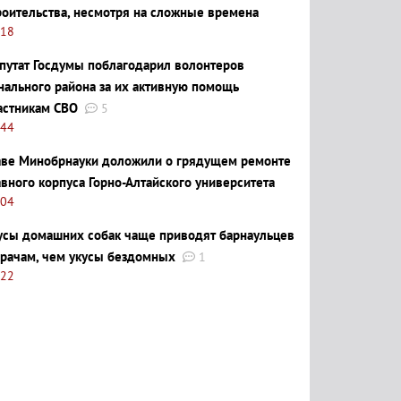
роительства, несмотря на сложные времена
:18
путат Госдумы поблагодарил волонтеров
нального района за их активную помощь
астникам СВО
5
:44
аве Минобрнауки доложили о грядущем ремонте
авного корпуса Горно-Алтайского университета
:04
усы домашних собак чаще приводят барнаульцев
врачам, чем укусы бездомных
1
:22