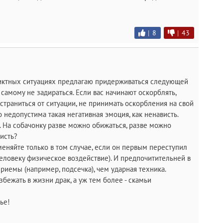
|
8
|
43
ликтных ситуациях предлагаю придерживаться следующей
о самому не задираться. Если вас начинают оскорблять,
тстраниться от ситуации, не принимать оскорбления на свой
о недопустима такая негативная эмоция, как ненависть.
а. На собачонку разве можно обижаться, разве можно
исть?
еняйте только в том случае, если он первым переступил
человеку физическое воздействие). И предпочитительней в
приемы (например, подсечка), чем ударная техника.
бежать в жизни драк, а уж тем более - скамьи
ье!