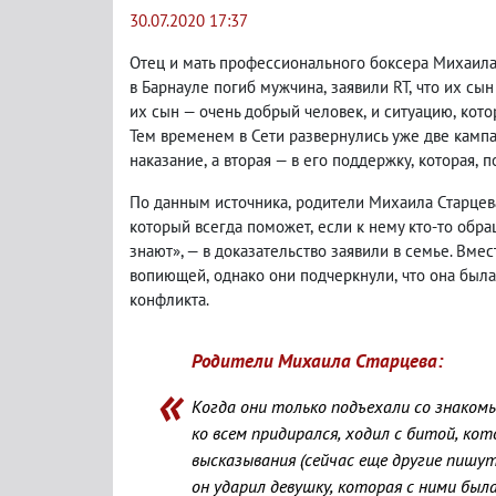
30.07.2020 17:37
Отец и мать профессионального боксера Михаила
в Барнауле погиб мужчина
,
заявили RT
,
что их сын
их сын — очень добрый человек
,
и ситуацию
,
кото
Тем временем в Сети развернулись уже две кампа
наказание
,
а вторая — в его поддержку
,
которая
,
п
По данным источника
,
родители Михаила Старцева
который всегда поможет
,
если к нему кто-то обра
знают», — в доказательство заявили в семье. Вмес
вопиющей
,
однако они подчеркнули
,
что она был
конфликта.
Родители Михаила Старцева:
Когда они только подъехали со знаком
ко всем придирался
,
ходил с битой
,
кот
высказывания
(
сейчас еще другие пишут
он ударил девушку
,
которая с ними был