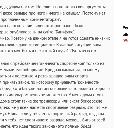
предыдущим постом. Но еще раз повторю свои аргументы.
 И даже раньше про него ничего не слышал. Поэтому нет
 "проплаченным комментаторам".
лько на основании видео, которое ранее было
Ре
орые опубликованы на сайте "Банкфакс".
об
чиво. Поэтому на данном этапе я не готов сделать никаких
09
астников данного инцидента. В данной ситуации вина
что это мог быть и несчатный случай. Пусть во всем
ания с требованием "линчевать спортсменов" только на
тсменами-единоборцами. Вредная кампания, по моему
вать эти полезные и развивающие виды спорта.
принять закон, по которому приравнять "конечности
 бред хотя бы уже на том основании, что людей с хорошо
стским ударом великое множество. У меня дома стоит
 дома стоят такие же тренажеры или висят боксерские
далеко не у всех нас есть спортивные разряды. Это что же
мут. ЕТипа если у тебя есть спортивный разряд, тогда на
сли у тебя нет спортивного разряда, можешь бить от всей
аете, что идея такого закона - это полный бред!