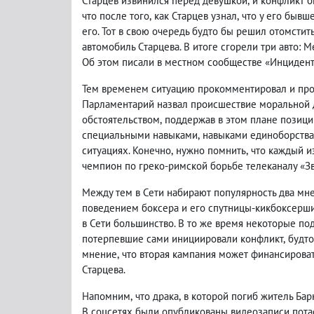
Старцев извинился перед девушкой
,
и конфликт б
что после того
,
как Старцев узнал
,
что у его бывш
его. Тот в свою очередь будто бы решил отомстит
автомобиль Старцева. В итоге сгорели три авто: 
Об этом писали в местном сообществе «Инцидент
Тем временем ситуацию прокомментировал и пр
Парламентарий назвал происшествие моральной
обстоятельством
,
поддержав в этом плане позици
специальными навыками
,
навыками единоборства
ситуациях. Конечно
,
нужно помнить
,
что каждый и
чемпион по греко-римской борьбе телеканалу «Зв
Между тем в Сети набирают популярность два мн
поведением боксера и его спутницы-кикбоксерши
в Сети большинство. В то же время некоторые п
потерпевшие сами инициировали конфликт
,
будто
мнение
,
что вторая кампания может финансирова
Старцева.
Напомним
,
что драка
,
в которой погиб житель Бар
В соцсетях были опубликованы видеозаписи пота