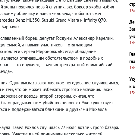
ыл улажен. Также знакомые с его бывшей семьей заявляют
,
ст
ей жены появился новый спутник
,
экс-боксер якобы избил
15
ь своему обидчику и нанял человека
,
чтобы тот сжег
Mercedes Benz ML350
,
Suzuki Grand Vitara и Infinity Q70.
Де
 Барнаул».
Зо
уч
ославленный борец
,
депутат Госдумы Александр Карелин.
14
 дилеммой
,
а навыки участников — отягчающим
ю коллеги Сергея Миронова. «Всегда обладание
Гл
 является отягчающим обстоятельством в подобных
гл
з нас — это оружие», — заявил трехкратный олимпийский
14
езда».
Ук
ения. Одни высказывают жесткое негодование случившимся
,
к 
 и тем
,
что он может избежать строгого наказания. Таких
13
оддерживают доводы второй стороны
,
считая
,
что
 бы оправдывая этим убийство человека. Уже существует
ться и поддерживаться близкими и друзьями Михаила
наула Павел Рохлов случилась 27 июля возле Строго базара.
совки. Участие в ней принимали несколько жителей