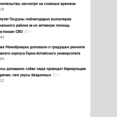
роительства, несмотря на сложные времена
:18
путат Госдумы поблагодарил волонтеров
нального района за их активную помощь
астникам СВО
5
:44
аве Минобрнауки доложили о грядущем ремонте
авного корпуса Горно-Алтайского университета
:04
усы домашних собак чаще приводят барнаульцев
врачам, чем укусы бездомных
1
:22