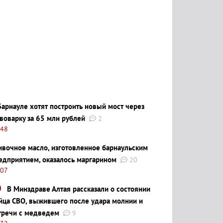
Барнауле хотят построить новый мост через
воварку за 65 млн рублей
2
:48
ивочное масло, изготовленное барнаульским
едприятием, оказалось маргарином
20
:07
В Минздраве Алтая рассказали о состоянии
йца СВО, выжившего после удара молнии и
тречи с медведем
9