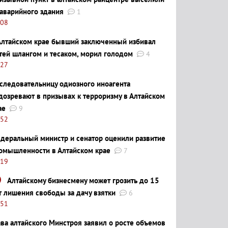
 аварийного здания
1
:08
Алтайском крае бывший заключенный избивал
тей шлангом и тесаком, морил голодом
4
:27
следовательницу одиозного иноагента
дозревают в призывах к терроризму в Алтайском
ае
9
:52
деральный министр и сенатор оценили развитие
омышленности в Алтайском крае
7
:19
Алтайскому бизнесмену может грозить до 15
т лишения свободы за дачу взятки
6
:51
ава алтайского Минстроя заявил о росте объемов