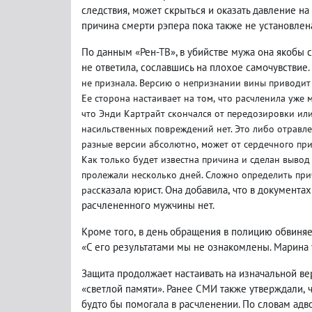
следствия
,
может скрыться и оказать давление на
причина смерти рэпера пока также не установлен
По данным «Рен-ТВ», в убийстве мужа она якобы с
не ответила
,
сославшись на плохое самочувствие.
не признала. Версию о непризнании вины приводит 
Ее сторона настаивает на том
,
что расчленила уже 
что Энди Картрайт скончался от передозировки ил
насильственных повреждений нет. Это либо отравл
разные версии абсолютно
,
может от сердечного при
Как только будет известна причина и сделан вывод
пролежали несколько дней. Сложно определить при
сказала юрист. Она добавила
,
что в документах
рас
расчлененного мужчины нет.
Кроме того
,
в день обращения в полицию обвиняе
«С его результатами мы не ознакомлены. Марина 
Защита продолжает настаивать на изначальной в
«светлой памяти». Ранее СМИ также утверждали
,
будто бы помогала в расчленении. По словам адв