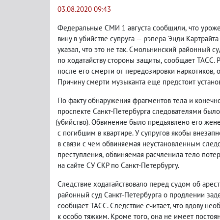
03.08.2020 09:43
Федеральные СМИ 1 августа сообщили
,
что урож
вину в убийстве супруга — рэпера Энди Картрайта
указал
,
что это не так. Смольнинский районный с
по ходатайству стороны защиты
,
сообщает ТАСС. 
после его смерти от передозировки наркотиков
,
Причину смерти музыканта еще предстоит устано
По факту обнаружения фрагментов тела и конечн
проспекте Санкт-Петербурга следователями было 
(
убийство). Обвинение было предъявлено его жене
с погибшим в квартире. У супругов якобы внеза
в связи с чем обвиняемая неустановленным след
преступления
,
обвиняемая расчленила тело потер
на сайте СУ СКР по Санкт-Петербургу.
Следствие ходатайствовало перед судом об арес
районный суд Санкт-Петербурга о продлении заде
сообщает ТАСС. Следствие считает
,
что вдову нео
к особо тяжким. Кроме того
,
она не имеет постоя