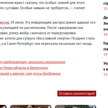
членения юрист сказала
,
что особых знаний для этого
ст
по суставам. Особые навыки не требуются», — считает
15
Де
вестно
29 июля. Эту информацию распространил адвокат его
Зо
нсультацией по расчленению. После задержания она
уч
ловам
,
рэпер якобы скончался от передозировки
14
не хотела для супруга «бесславной смерти». Позднее стало
Гл
,
а в Санкт-Петербург она переехала несколько лет назад.
гл
14
им предприятием, оказалось маргарином
Ук
з Новосибирска в Белокуриху
к 
ьцев к врачам, чем укусы бездомных
13
Оставить комментарий
i
i
i