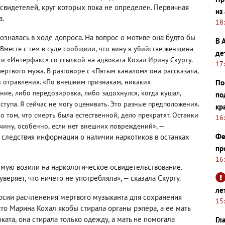
 свидетелей
,
круг которых пока не определен. Первичная
из
а.
18
озналась в ходе допроса. На вопрос о мотиве она будто бы
В 
Вместе с тем в суде сообщили
,
что вину в убийстве женщина
де
и «Интерфакс» со ссылкой на адвоката Кохал Ирину Скурту.
17
мертвого мужа. В разговоре с «Пятым каналом» она рассказала
,
и отравления. «По внешним признакам
,
никаких
По
ение
,
либо передозировка
,
либо задохнулся
,
когда кушал
,
по
ступа. Я сейчас не могу оценивать. Это разные предположения.
кр
 о том
,
что смерть была естественной
,
дело прекратят. Останки
16
чину
,
особенно
,
если нет внешних повреждений», —
Фе
 следствия информации о наличии наркотиков в останках
пр
16
мую возили на наркологическое освидетельствование.
уверяет
,
что ничего не употребляла», — сказала Скурту.
ле
ерсии расчленения мертвого музыканта для сохранения
15
что Марина Кохал якобы стирала органы рэпера
,
а ее мать
оката
,
она стирала только одежду
,
а мать не помогала
Гл