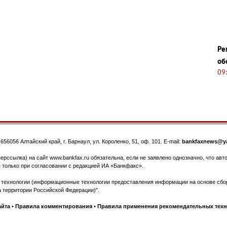
Ре
об
09
.
656056
Алтайский край, г. Барнаул
,
ул. Короленко, 51, оф. 101
. E-mail:
bankfaxnews@ya
ерссылка) на сайт www.bankfax.ru обязательна, если не заявлено однозначно, что ав
 только при согласовании с редакцией ИА «Банкфакс».
ехнологии (информационные технологии предоставления информации на основе сбора
 территории Российской Федерации)".
айта
•
Правила комментирования
•
Правила применения рекомендательных тех