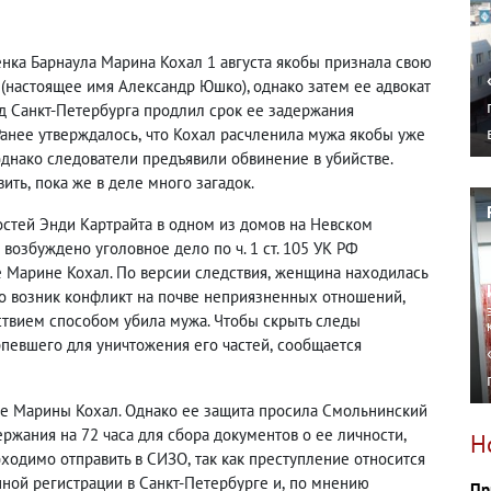
енка Барнаула Марина Кохал 1 августа якобы признала свою
(
настоящее имя Александр Юшко), однако затем ее адвокат
уд Санкт-Петербурга продлил срок ее задержания
Ранее утверждалось
,
что Кохал расчленила мужа якобы уже
однако следователи предъявили обвинение в убийстве.
вить
,
пока же в деле много загадок.
остей Энди Картрайта в одном из домов на Невском
возбуждено уголовное дело по ч. 1 ст. 105 УК РФ
 Марине Кохал. По версии следствия
,
женщина находилась
пно возник конфликт на почве неприязненных отношений
,
ствием способом убила мужа. Чтобы скрыть следы
певшего для уничтожения его частей
,
сообщается
те Марины Кохал. Однако ее защита просила Смольнинский
ржания на 72 часа для сбора документов о ее личности
,
Н
бходимо отправить в СИЗО
,
так как преступление относится
нной регистрации в Санкт-Петербурге и
,
по мнению
Пр