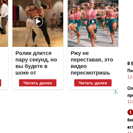
Ролик длится
Ржу не
пару секунд, но
переставая, это
В 
вы будете в
видео
Пи
шоке от
пересмотришь
12
увиденного
не раз
Читать далее
Читать далее
Сл
пр
12
бо
вс