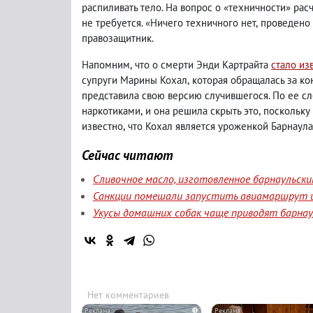
распиливать тело. На вопрос о «техничности» рас
не требуется. «Ничего техничного нет
,
проведено 
правозащитник.
Напомним
,
что о смерти Энди Картрайта
стало из
супруги Марины Кохал
,
которая обращалась за ко
представила свою версию случившегося. По ее с
наркотиками
,
и она решила скрыть это
,
поскольку 
известно
,
что Кохал является уроженкой Барнаула
Сейчас читают
Сливочное масло, изготовленное барнаульск
Санкции помешали запустить авиамаршрут и
Укусы домашних собак чаще приводят барнаул
Нет комментариев
i