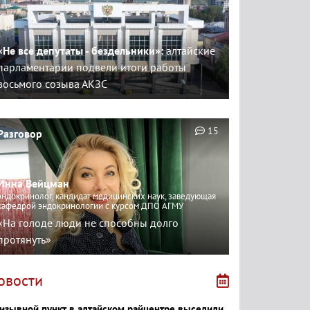
«Не все депутаты - бездельники»:
алтайские
парламентарии подвели итоги работы
восьмого созыва АКЗС
15
Разговор
Инна Вейцман
эндокринолог, кандидат медицинских наук, заведующая
кафедрой эндокринологии с курсом ДПО АГМУ
«На голоде люди не способны долго
протянуть»
овости
изывной пункт в алтайском райцентре выселили