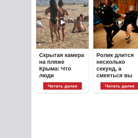
Скрытая камера
Ролик длится
на пляже
несколько
Крыма: Что
секунд, а
люди
смеяться вы
вытворяют,
будете долго
Читать далее
Читать далее
когда их не
видят...