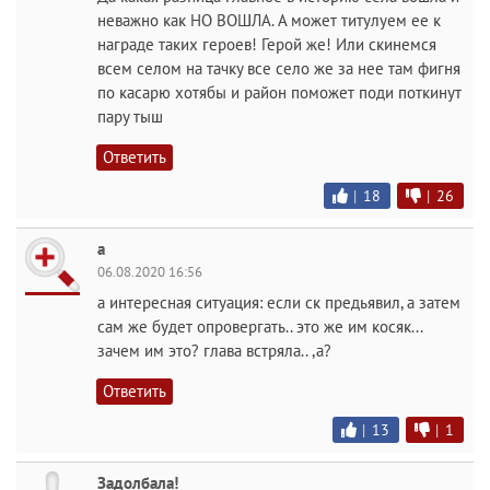
неважно как НО ВОШЛА. А может титулуем ее к
награде таких героев! Герой же! Или скинемся
всем селом на тачку все село же за нее там фигня
по касарю хотябы и район поможет поди поткинут
пару тыш
Ответить
|
18
|
26
а
06.08.2020 16:56
а интересная ситуация: если ск предьявил, а затем
сам же будет опровергать.. это же им косяк...
зачем им это? глава встряла.. ,а?
Ответить
|
13
|
1
Задолбала!