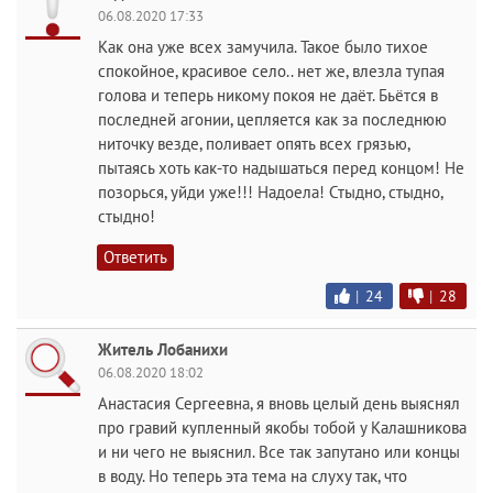
06.08.2020 17:33
Как она уже всех замучила. Такое было тихое
спокойное, красивое село.. нет же, влезла тупая
голова и теперь никому покоя не даёт. Бьётся в
последней агонии, цепляется как за последнюю
ниточку везде, поливает опять всех грязью,
пытаясь хоть как-то надышаться перед концом! Не
позорься, уйди уже!!! Надоела! Стыдно, стыдно,
стыдно!
Ответить
|
24
|
28
Житель Лобанихи
06.08.2020 18:02
Анастасия Сергеевна, я вновь целый день выяснял
про гравий купленный якобы тобой у Калашникова
и ни чего не выяснил. Все так запутано или концы
в воду. Но теперь эта тема на слуху так, что