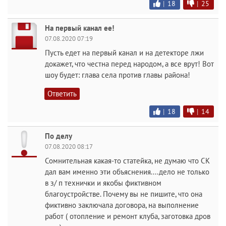
|
18
|
25
На первый канал ее!
07.08.2020 07:19
Пусть едет на первый канал и на детекторе лжи
докажет, что честна перед народом, а все врут! Вот
шоу будет: глава села против главы района!
Ответить
|
18
|
14
По делу
07.08.2020 08:17
Сомнительная какая-то статейка, не думаю что СК
дал вам именно эти объяснения....дело не только
в з/ п технички и якобы фиктивном
благоустройстве. Почему вы не пишите, что она
фиктивно заключала договора, на выполнение
работ ( отопление и ремонт клуба, заготовка дров