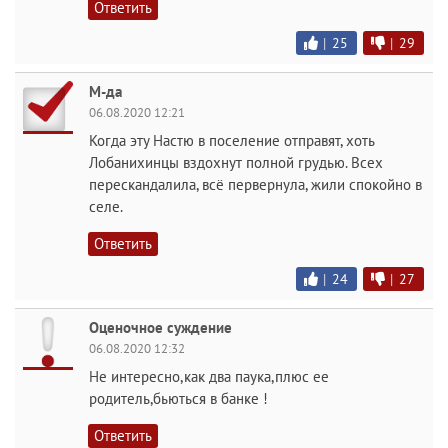
Ответить
|
25
|
29
М-да
06.08.2020 12:21
Когда эту Настю в поселение отправят, хоть
Лобанихинцы вздохнут полной грудью. Всех
перескандалила, всё первернула, жили спокойно в
селе.
Ответить
|
24
|
27
Оценочное суждение
06.08.2020 12:32
Не интересно,как два паука,плюс ее
родитель,бьються в банке !
Ответить