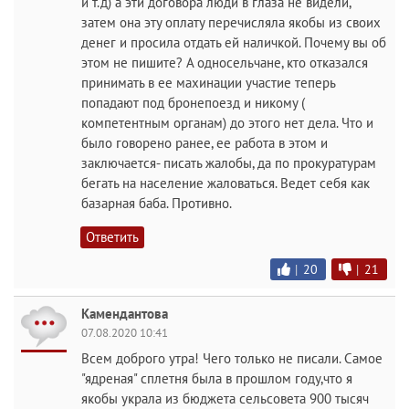
и т.д) а эти договора люди в глаза не видели,
затем она эту оплату перечисляла якобы из своих
денег и просила отдать ей наличкой. Почему вы об
этом не пишите? А односельчане, кто отказался
принимать в ее махинации участие теперь
попадают под бронепоезд и никому (
компетентным органам) до этого нет дела. Что и
было говорено ранее, ее работа в этом и
заключается- писать жалобы, да по прокуратурам
бегать на население жаловаться. Ведет себя как
базарная баба. Противно.
Ответить
|
20
|
21
Камендантова
07.08.2020 10:41
Всем доброго утра! Чего только не писали. Самое
"ядреная" сплетня была в прошлом году,что я
якобы украла из бюджета сельсовета 900 тысяч