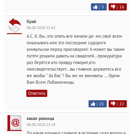
|
5
|
16
Край
06.08.2020 12:42
А.С. К. Вы ,что опять всё начали де- мо своё всем
показывать или это последние судороги
конвульсии перед приговором! А может вы таким
путём решили давить на свиделей...прокуратура
раз берётся кто правду говорит,кто
лжесвидетельствует...вы главное держитесь все
же якобы " За Вас"! Вы же не виноваты ....Удачи
Вам Всем Лобанихинцы.
Ответить
|
21
|
22
какая разница
06.08.2020 13:18
Да какая разница главное в историю села вошла и