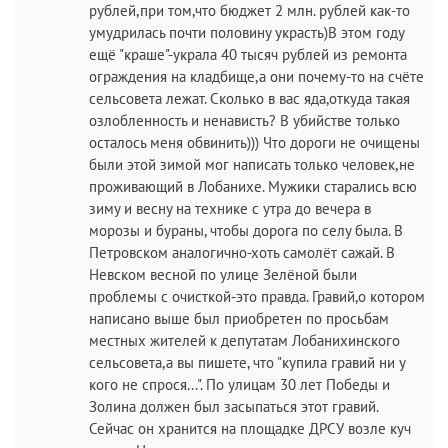
рублей,при том,что бюджет 2 млн. рублей как-то
умудрилась почти половину украсть)В этом году
ещё "краше"-украла 40 тысяч рублей из ремонта
ограждения на кладбище,а они почему-то на счёте
сельсовета лежат. Сколько в вас яда,откуда такая
озлобленность и ненависть? В убийстве только
осталось меня обвинить))) Что дороги не очищены
были этой зимой мог написать только человек,не
проживающий в Лобанихе. Мужики старались всю
зиму и весну на технике с утра до вечера в
морозы и бураны, чтобы дорога по селу была. В
Петровском аналогично-хоть самолёт сажай. В
Невском весной по улице Зелёной были
проблемы с очисткой-это правда. Гравий,о котором
написано выше был приобретен по просьбам
местных жителей к депутатам Лобанихинского
сельсовета,а вы пишете, что "купила гравий ни у
кого не спрося...". По улицам 30 лет Победы и
Золина должен был засыпаться этот гравий.
Сейчас он хранится на площадке ДРСУ возле куч