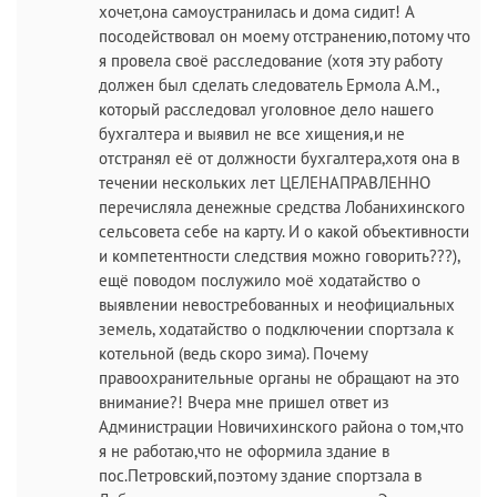
хочет,она самоустранилась и дома сидит! А
посодействовал он моему отстранению,потому что
я провела своё расследование (хотя эту работу
должен был сделать следователь Ермола А.М.,
который расследовал уголовное дело нашего
бухгалтера и выявил не все хищения,и не
отстранял её от должности бухгалтера,хотя она в
течении нескольких лет ЦЕЛЕНАПРАВЛЕННО
перечисляла денежные средства Лобанихинского
сельсовета себе на карту. И о какой объективности
и компетентности следствия можно говорить???),
ещё поводом послужило моё ходатайство о
выявлении невостребованных и неофициальных
земель, ходатайство о подключении спортзала к
котельной (ведь скоро зима). Почему
правоохранительные органы не обращают на это
внимание?! Вчера мне пришел ответ из
Администрации Новичихинского района о том,что
я не работаю,что не оформила здание в
пос.Петровский,поэтому здание спортзала в