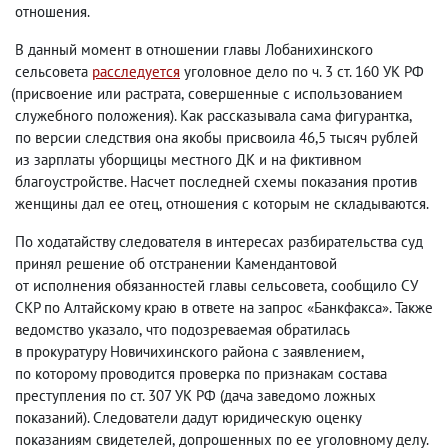
отношения.
В данный момент в отношении главы Лобанихинского
сельсовета
расследуется
уголовное дело по ч. 3 ст. 160 УК РФ
(
присвоение или растрата
,
совершенные с использованием
служебного положения). Как рассказывала сама фигурантка
,
по версии следствия она якобы присвоила 46,5 тысяч рублей
из зарплаты уборщицы местного ДК и на фиктивном
благоустройстве. Насчет последней схемы показания против
женщины дал ее отец
,
отношения с которым не складываются.
По ходатайству следователя в интересах разбирательства суд
принял решение об отстранении Камендантовой
от исполнения обязанностей главы сельсовета
,
сообщило СУ
СКР по Алтайскому краю в ответе на запрос «Банкфакса». Также
ведомство указало
,
что подозреваемая обратилась
в прокуратуру Новичихинского района с заявлением
,
по которому проводится проверка по признакам состава
преступления по ст. 307 УК РФ
(
дача заведомо ложных
показаний). Следователи дадут юридическую оценку
показаниям свидетелей
,
допрошенных по ее уголовному делу.