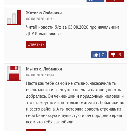
Жителю Лобанихи
06.08.2020 10:41
Читай новости б/ф за 05.08.2020 про начальника
ДСУ Калашникова
Ответить
|
7
|
5
Мы из с. Лобанихи
06.08.2020 10:44
Настя как тебе самой не стыдно, накасячила ты
очень много и всех уже сплела и наконец до отца
добралась. Он чечнейший и порядочный человек и
это скажеут все и не только жители с. Лобанихи но
и всего района. А ты потеряла совесть строишь из
себя беленькую и пушистую и беспордонно вреш
всем что тебя загнобили.