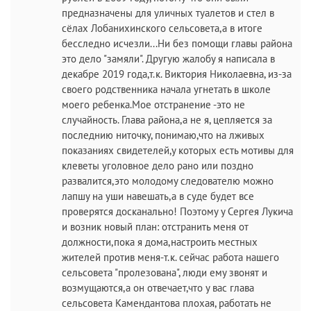
предназначены для уличных туалетов и стел в
сёлах Лобанихинского сельсовета,а в итоге
бесследно исчезли...Ни без помощи главы района
это дело "замяли". Другую жалобу я написала в
декабре 2019 года,т.к. Виктория Николаевна, из-за
своего родственника начала угнетать в школе
моего ребенка.Мое отстранение -это не
случайность. Глава района,а не я, цепляется за
последнию ниточку, понимаю,что на лживых
показаниях свидетелей,у которых есть мотивы для
клеветы уголовное дело рано или поздно
развалится,это молодому следователю можно
лапшу на уши навешать,а в суде будет все
проверятся досканально! Поэтому у Сергея Лукича
и возник новый план: отстранить меня от
должности,пока я дома,настроить местных
жителей против меня-т.к. сейчас работа нашего
сельсовета "пролезована", люди ему звонят и
возмущаются,а он отвечает,что у вас глава
сельсовета Камендантова плохая, работать не