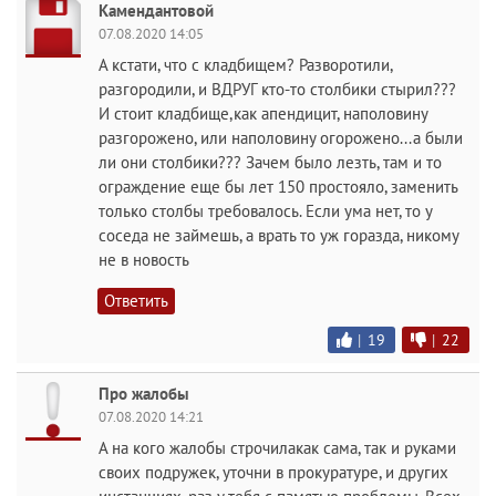
Камендантовой
07.08.2020 14:05
А кстати, что с кладбищем? Разворотили,
разгородили, и ВДРУГ кто-то столбики стырил???
И стоит кладбище,как апендицит, наполовину
разгорожено, или наполовину огорожено...а были
ли они столбики??? Зачем было лезть, там и то
ограждение еще бы лет 150 простояло, заменить
только столбы требовалось. Если ума нет, то у
соседа не займешь, а врать то уж горазда, никому
не в новость
Ответить
|
19
|
22
Про жалобы
07.08.2020 14:21
А на кого жалобы строчилакак сама, так и руками
своих подружек, уточни в прокуратуре, и других