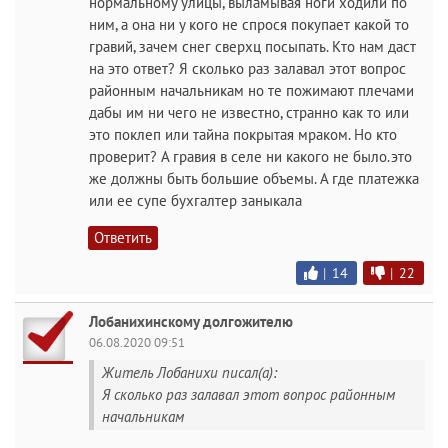
нормальному улицы, выламывая ноги ходили по
ним, а она ни у кого не спрося покупает какой то
гравий, зачем снег сверхц посыпать. Кто нам даст
на это ответ? Я сколько раз залавал этот вопрос
районным начальникам но те пожимают плечами
дабы им ни чего не известно, странно как то или
это поклеп или тайна покрытая мраком. Но кто
проверит? А гравия в селе ни какого не было.это
же должны быть большие объемы. А где платежка
или ее супе бухгалтер заныкала
Ответить
|
14
|
22
Лобанихинскому долгожителю
06.08.2020 09:51
Житель Лобанихи писал(а):
Я сколько раз залавал этот вопрос районным
начальникам