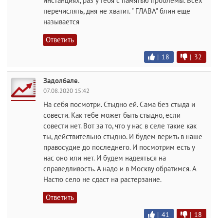
инстанциях, раз у тебя с памятью проблемы. Всех
перечислять, дня не хватит. " ГЛАВА" блин еще
называется
Ответить
|
18
|
32
Задолбале.
07.08.2020 15:42
На себя посмотри. Стыдно ей. Сама без стыда и
совести. Как тебе может быть стыдно, если
совести нет. Вот за то, что у нас в селе такие как
ты, действительно стыдно. И будем верить в наше
правосудие до последнего. И посмотрим есть у
нас оно или нет. И будем надеяться на
справедливость. А надо и в Москву обратимся. А
Настю село не сдаст на растерзание.
Ответить
|
41
|
18