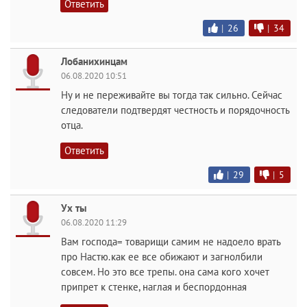
Ответить
|
26
|
34
Лобанихинцам
06.08.2020 10:51
Ну и не переживайте вы тогда так сильно. Сейчас
следователи подтвердят честность и порядочность
отца.
Ответить
|
29
|
5
Ух ты
06.08.2020 11:29
Вам господа= товарищи самим не надоело врать
про Настю.как ее все обижают и загнолбили
совсем. Но это все трепы. она сама кого хочет
припрет к стенке, наглая и беспордонная