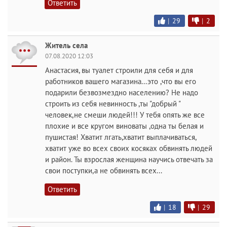
Ответить
|
29
|
2
Житель села
07.08.2020 12:03
Анастасия, вы туалет строили для себя и для
работников вашего магазина...это ,что вы его
подарили безвозмездно населению? Не надо
строить из себя невинность ,ты "добрый "
человек,не смеши людей!!! У тебя опять же все
плохие и все кругом виноваты ,одна ты белая и
пушистая! Хватит лгать,хватит выплачиваться,
хватит уже во всех своих косяках обвинять людей
и район. Ты взрослая женщина научись отвечать за
свои поступки,а не обвинять всех...
Ответить
|
18
|
29