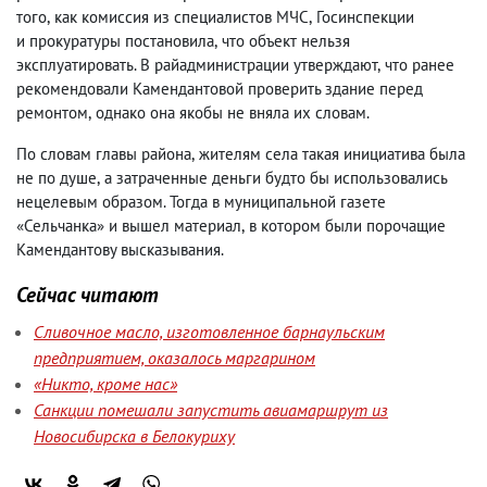
того
,
как комиссия из специалистов МЧС
,
Госинспекции
и прокуратуры постановила
,
что объект нельзя
эксплуатировать. В райадминистрации утверждают
,
что ранее
рекомендовали Камендантовой проверить здание перед
ремонтом
,
однако она якобы не вняла их словам.
По словам главы района
,
жителям села такая инициатива была
не по душе
,
а затраченные деньги будто бы использовались
нецелевым образом. Тогда в муниципальной газете
«Сельчанка» и вышел материал
,
в котором были порочащие
Камендантову высказывания.
Сейчас читают
Сливочное масло, изготовленное барнаульским
предприятием, оказалось маргарином
«Никто, кроме нас»
Санкции помешали запустить авиамаршрут из
Новосибирска в Белокуриху