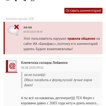
Оставить комментарий
Комментариев 108
ха-ха
06.08.2020 08:40
Этот пользователь нарушил
правила общения
на
сайте ИА «Банкфакс», поэтому его комментарий
удален. Будьте взаимовежливы!
Клепечиха соседка Лобанихи
06.08.2020 09:01
ха-ха писал(а):
Обоих посадить в ферму,пускай лучше коров
доят!
А ты всё ха-хакакешь, дегенерат)))) ТЕХ Ферм с
коровами давно с 2003 года нету и доить некого...