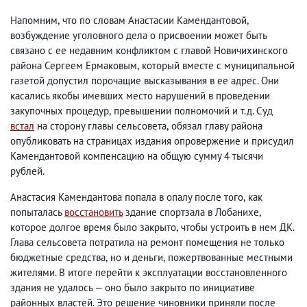
Напомним
,
что по словам Анастасии Камендантовой
,
возбуждение уголовного дела о присвоении может быть
связано с ее недавним конфликтом с главой Новичихинского
района Сергеем Ермаковым
,
который вместе с муниципальной
газетой допустил порочащие высказывания в ее адрес. Они
касались якобы имевших место нарушений в проведении
закупочных процедур
,
превышении полномочий и т.д. Суд
встал
на сторону главы сельсовета
,
обязал главу района
опубликовать на страницах издания опровержение и присудил
Камендантовой компенсацию на общую сумму 4 тысячи
рублей.
Анастасия Камендантова попала в опалу после того
,
как
попыталась
восстановить
здание спортзала в Лобанихе
,
которое долгое время было закрыто
,
чтобы устроить в нем ДК.
Глава сельсовета потратила на ремонт помещения не только
бюджетные средства
,
но и деньги
,
пожертвованные местными
жителями. В итоге перейти к эксплуатации восстановленного
здания не удалось — оно было закрыто по инициативе
районных властей. Это решение чиновники приняли после