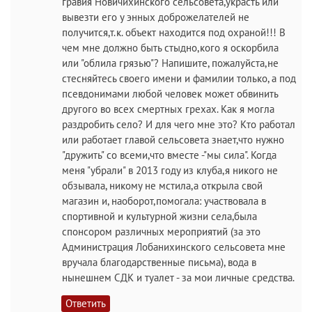
гравия Новичихинского сельсовета,украсть или
вывезти его у энных доброжелателей не
получится,т.к. объект находится под охраной!!! В
чем мне должно быть стыдно,кого я оскорбила
или "облила грязью"? Напишите, пожалуйста,не
стесняйтесь своего имени и фамилии только, а под
псевдонимами любой человек может обвинить
другого во всех смертных грехах. Как я могла
раздробить село? И для чего мне это? Кто работал
или работает главой сельсовета знает,что нужно
"дружить" со всеми,что вместе -"мы сила". Когда
меня "убрали" в 2013 году из клуба,я никого не
обзывала, никому не мстила,а открыла свой
магазин и, наоборот,помогала: участвовала в
спортивной и культурной жизни села,была
спонсором различных мероприятий (за это
Администрация Лобанихинского сельсовета мне
вручала благодарственные письма), вода в
нынешнем СДК и туалет - за мои личные средства.
Ответить