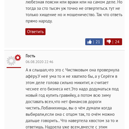
любезная поясни или враки или на самом деле. Но
тогда за сто тысяч уж точно не отвертеться. тут не
только хищение но и мошеничество. Так что ответь
прямо народу.
Ответить
|
21
|
24
Гость
06.08.2020 22:46
А я слышал,что это с Чистяковым она провернула
афёру.У неё ума то и не хватило бы, а у Серёги в
этом деле голова сильно микитит, и считает
чеснее его бизнеса нет.Это надо додуматься под
новый год купить гравийку, а потом всю зиму
доставать всех,что нет финансов дороги
чистить.Лобанихинцы, вы о чём думали когда
выбирали,если она с отцом так, то очём можно
дальше говорить.. Что навертела хвостом за то и
ответишь. Надоела уже всем,вместе с этим