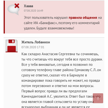
Хаааа
07.08.2020 16:49
Этот пользователь нарушил
правила общения
на
сайте ИА «Банкфакс», поэтому его комментарий
удален. Будьте взаимовежливы!
Житель Лобанихи
07.08.2020 17:01
Как складно Анастасия Сергеевна ты сочиняешь,
ты что считаешь что вокруг тебя все просто дураки.
Все у тебя виноватые, сегодня я позвонил по
сотовому телефону главе района Ермакову С.Л..он
сразу не ответил, сказал что в Барнауле в
командировке пока говорить не может, но правда
потом перезвонил и ответил на мои вопросы.
Первый вопрос правда ли вы предлогали
Камендантовой А.С. уволится. Ответ был таков что
↑
она является главой сельсовета по уставу она
всенародно выбранная и он не является ее