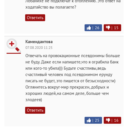
Лобанихе не подключат к отоплению. Это ответ на
ходатайство вы полагаете?
Ответить
|
26
|
15
Камендантова
07.08.2020 11:25
Отвечать на провокационные псевдонимы больше
не буду. Даже если напишете,что я ограбила банк
или кого-то убила))) Будьте счастливы,ведь
счастливый человек под псевдонимом ерунду
писать не будет, это пишется от безысходности)
Оглянитесь вокруг-мир прекрасен, добрых и
хороших людей,на самом деле, больше чем
злодеев)
Ответить
|
25
|
16