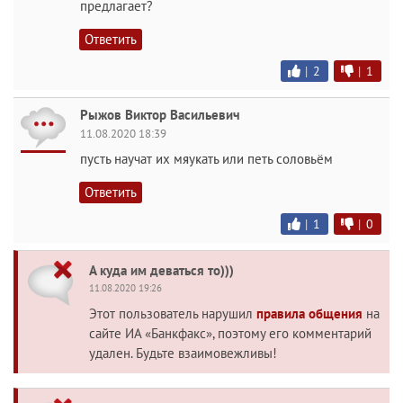
предлагает?
Ответить
|
2
|
1
Рыжов Виктор Васильевич
11.08.2020 18:39
пусть научат их мяукать или петь соловьём
Ответить
|
1
|
0
А куда им деваться то)))
11.08.2020 19:26
Этот пользователь нарушил
правила общения
на
сайте ИА «Банкфакс», поэтому его комментарий
удален. Будьте взаимовежливы!