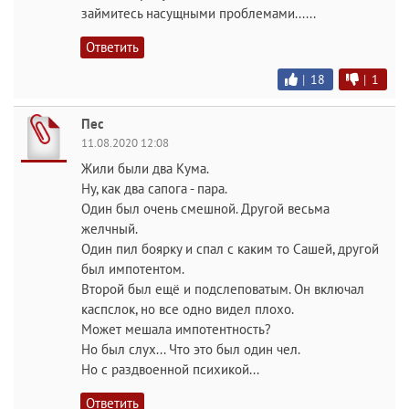
займитесь насущными проблемами......
Ответить
|
18
|
1
Пес
11.08.2020 12:08
Жили были два Кума.
Ну, как два сапога - пара.
Один был очень смешной. Другой весьма
желчный.
Один пил боярку и спал с каким то Сашей, другой
был импотентом.
Второй был ещё и подслеповатым. Он включал
каспслок, но все одно видел плохо.
Может мешала импотентность?
Но был слух... Что это был один чел.
Но с раздвоенной психикой...
Ответить