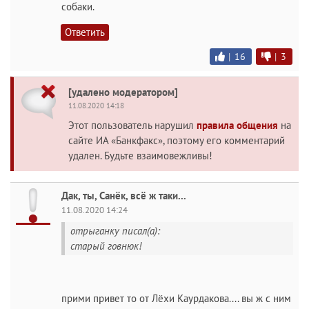
собаки.
Ответить
|
16
|
3
[удалено модератором]
11.08.2020 14:18
Этот пользователь нарушил
правила общения
на
сайте ИА «Банкфакс», поэтому его комментарий
удален. Будьте взаимовежливы!
Дак, ты, Санёк, всё ж таки...
11.08.2020 14:24
отрыганку писал(а):
старый говнюк!
прими привет то от Лёхи Каурдакова.... вы ж с ним