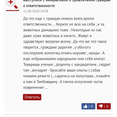
к ответственности
11.08.2020 20:08
Да что еще с граждан можно взять кроме
ответственности ... берите ее всю на себя , и за
животных домашних тоже . Некоторые из нас
даже хуже животных и ничего . Живут и
здравствуют вопреки всему . Да что же это такое
творится , граждане дорогие , у убогого
последнюю копеечку отнять норовят , ироды . А
еще избранниками народными они себя кличут .
Товарищи ученые , доценты с кандидатами , гидрит
там , ангидрит - бросайте ваши опыты ( собак
ножами режете ) , садитесь на полуторки , езжайте
к нам в Тамбовщину . А гамма излучение чуток
повременит ...
Ответить
|
0
|
0