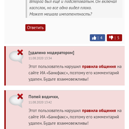
Второй был ещё и подслеповатым. Он включал
каспслок, но все одно видел плохо.
Может мешала импотентность?
Ответить
|
4
|
5
[удалено модератором]
11.08.2020 13:34
Этот пользователь нарушил
правила общения
на
сайте ИА «Банкфакс», поэтому его комментарий
удален. Будьте взаимовежливы!
Попей водички,
11.08.2020 13:42
Этот пользователь нарушил
правила общения
на
сайте ИА «Банкфакс», поэтому его комментарий
удален. Будьте взаимовежливы!