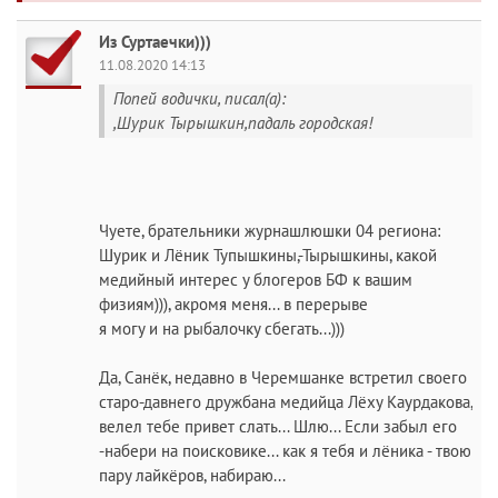
Из Суртаечки)))
11.08.2020 14:13
Попей водички, писал(а):
,Шурик Тырышкин,падаль городская!
Чуете, брательники журнашлюшки 04 региона:
Шурик и Лёник Тупышкины,-Тырышкины, какой
медийный интерес у блогеров БФ к вашим
физиям))), акромя меня... в перерыве
я могу и на рыбалочку сбегать...)))
Да, Санёк, недавно в Черемшанке встретил своего
старо-давнего дружбана медийца Лёху Каурдакова,
велел тебе привет слать... Шлю... Если забыл его
-набери на поисковике... как я тебя и лёника - твою
пару лайкёров, набираю...