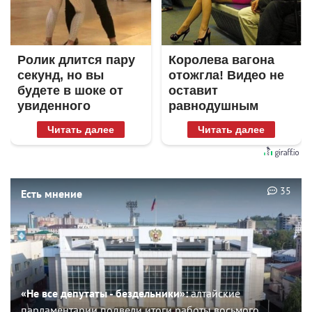
Ролик длится пару
Королева вагона
секунд, но вы
отожгла! Видео не
будете в шоке от
оставит
увиденного
равнодушным
Читать далее
Читать далее
35
Есть мнение
«Не все депутаты - бездельники»:
алтайские
парламентарии подвели итоги работы восьмого