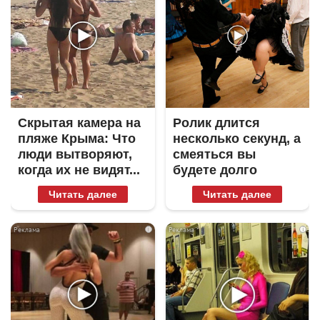
Скрытая камера на
Ролик длится
пляже Крыма: Что
несколько секунд, а
люди вытворяют,
смеяться вы
когда их не видят...
будете долго
Читать далее
Читать далее
i
i