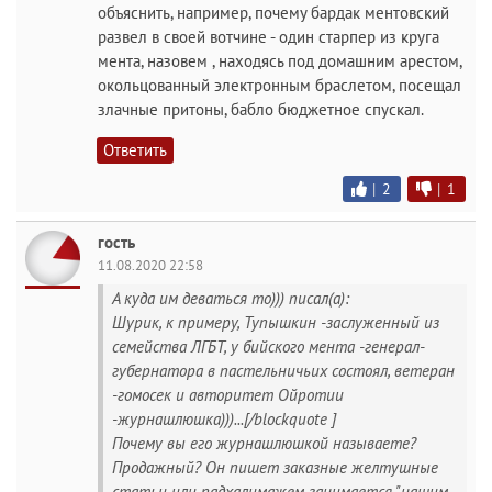
объяснить, например, почему бардак ментовский
развел в своей вотчине - один старпер из круга
мента, назовем , находясь под домашним арестом,
окольцованный электронным браслетом, посещал
злачные притоны, бабло бюджетное спускал.
Ответить
|
2
|
1
гость
11.08.2020 22:58
А куда им деваться то))) писал(а):
Шурик, к примеру, Тупышкин -заслуженный из
семейства ЛГБТ, у бийского мента -генерал-
губернатора в пастельничьих состоял, ветеран
-гомосек и авторитет Ойротии
-журнашлюшка)))...[/blockquote ]
Почему вы его журнашлюшкой называете?
Продажный? Он пишет заказные желтушные
статьи или падхалимажем занимается "нашим