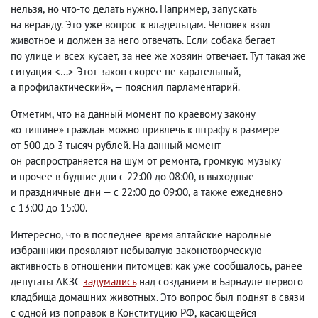
нельзя
,
но что-то делать нужно. Например
,
запускать
на веранду. Это уже вопрос к владельцам. Человек взял
животное и должен за него отвечать. Если собака бегает
по улице и всех кусает
,
за нее же хозяин отвечает. Тут такая же
ситуация <…> Этот закон скорее не карательный
,
а профилактический», — пояснил парламентарий.
Отметим
,
что на данный момент по краевому закону
«о тишине» граждан можно привлечь к штрафу в размере
от 500 до 3 тысяч рублей. На данный момент
он распространяется на шум от ремонта
,
громкую музыку
и прочее в будние дни с 22:00 до 08:00
,
в выходные
и праздничные дни — с 22:00 до 09:00
,
а также ежедневно
с 13:00 до 15:00.
Интересно
,
что в последнее время алтайские народные
избранники проявляют небывалую законотворческую
активность в отношении питомцев: как уже сообщалось
,
ранее
депутаты АКЗС
задумались
над созданием в Барнауле первого
кладбища домашних животных. Это вопрос был поднят в связи
с одной из поправок в Конституцию РФ
,
касающейся