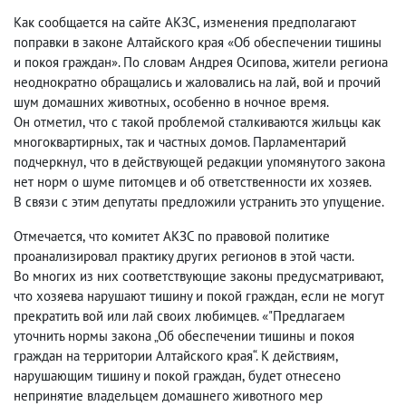
Как сообщается на сайте АКЗС
,
изменения предполагают
поправки в законе Алтайского края «Об обеспечении тишины
и покоя граждан». По словам Андрея Осипова
,
жители региона
неоднократно обращались и жаловались на лай
,
вой и прочий
шум домашних животных
,
особенно в ночное время.
Он отметил
,
что с такой проблемой сталкиваются жильцы как
многоквартирных
,
так и частных домов. Парламентарий
подчеркнул
,
что в действующей редакции упомянутого закона
нет норм о шуме питомцев и об ответственности их хозяев.
В связи с этим депутаты предложили устранить это упущение.
Отмечается
,
что комитет АКЗС по правовой политике
проанализировал практику других регионов в этой части.
Во многих из них соответствующие законы предусматривают
,
что хозяева нарушают тишину и покой граждан
,
если не могут
прекратить вой или лай своих любимцев. «"Предлагаем
уточнить нормы закона „Об обеспечении тишины и покоя
граждан на территории Алтайского края“. К действиям
,
нарушающим тишину и покой граждан
,
будет отнесено
непринятие владельцем домашнего животного мер