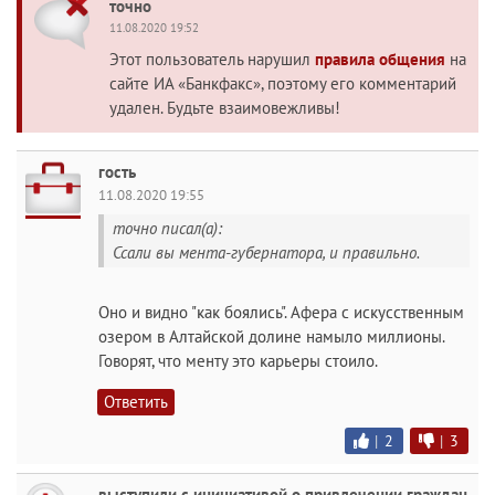
точно
11.08.2020 19:52
Этот пользователь нарушил
правила общения
на
сайте ИА «Банкфакс», поэтому его комментарий
удален. Будьте взаимовежливы!
гость
11.08.2020 19:55
точно писал(а):
Ссали вы мента-губернатора, и правильно.
Оно и видно "как боялись". Афера с искусственным
озером в Алтайской долине намыло миллионы.
Говорят, что менту это карьеры стоило.
Ответить
|
2
|
3
выступили с инициативой о привлечении граждан