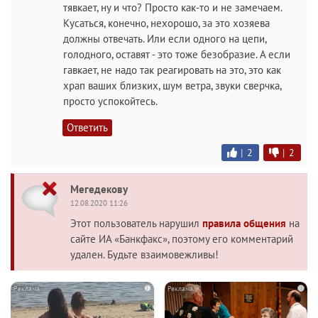
тявкает, ну и что? Просто как-то и не замечаем.
Кусаться, конечно, нехорошо, за это хозяева
должны отвечать. Или если одного на цепи,
голодного, оставят - это тоже безобразие. А если
гавкает, не надо так реагировать на это, это как
храп ваших близких, шум ветра, звуки сверчка,
просто успокойтесь.
Ответить
|
2
|
2
Мегедекову
12.08.2020 11:26
Этот пользователь нарушил
правила общения
на
сайте ИА «Банкфакс», поэтому его комментарий
удален. Будьте взаимовежливы!
i
i