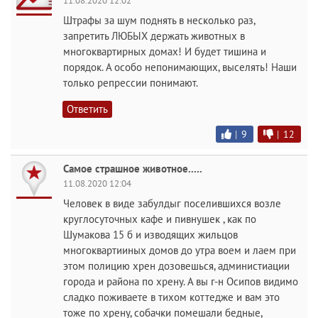
11.08.2020 12:02
Штрафы за шум поднять в несколько раз,
запретить ЛЮБЫХ держать животных в
многоквартирных домах! И будет тишина и
порядок. А особо непонимающих, выселять! Наши
только репрессии понимают.
Ответить
|
9
|
12
Самое страшное животное.....
11.08.2020 12:04
Человек в виде забулдыг поселившихся возле
круглосуточных кафе и пивнушек , как по
Шумакова 15 б и изводящих жильцов
многоквартииных домов до утра воем и лаем при
этом полицию хрен дозовешься, администиации
города и района по хрену. А вы г-н Осипов видимо
сладко поживаете в тихом коттедже и вам это
тоже по хрену, собачки помешали бедные,