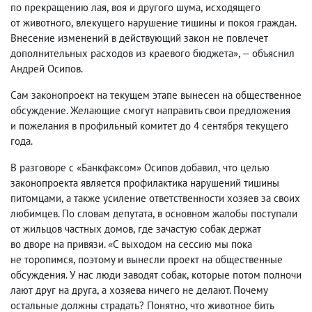
по прекращению лая
,
воя и другого шума
,
исходящего
от животного
,
влекущего нарушение тишины и покоя граждан.
Внесение изменений в действующий закон не повлечет
дополнительных расходов из краевого бюджета», — объяснил
Андрей Осипов.
Сам законопроект на текущем этапе вынесен на общественное
обсуждение. Желающие смогут направить свои предложения
и пожелания в профильный комитет до 4 сентября текущего
года.
В разговоре с «Банкфаксом» Осипов добавил
,
что целью
законопроекта является профилактика нарушений тишины
питомцами
,
а также усиление ответственности хозяев за своих
любимцев. По словам депутата
,
в основном жалобы поступали
от жильцов частных домов
,
где зачастую собак держат
во дворе на привязи. «С выходом на сессию мы пока
не торопимся
,
поэтому и вынесли проект на общественные
обсуждения. У нас люди заводят собак
,
которые потом полночи
лают друг на друга
,
а хозяева ничего не делают. Почему
остальные должны страдать? Понятно
,
что животное бить