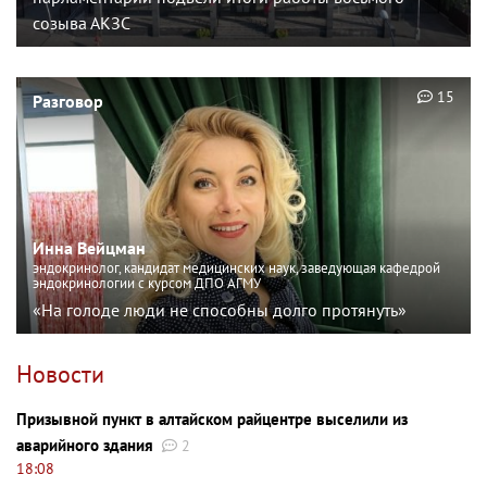
созыва АКЗС
15
Разговор
Инна Вейцман
эндокринолог, кандидат медицинских наук, заведующая кафедрой
эндокринологии с курсом ДПО АГМУ
«На голоде люди не способны долго протянуть»
Новости
Призывной пункт в алтайском райцентре выселили из
аварийного здания
2
18:08