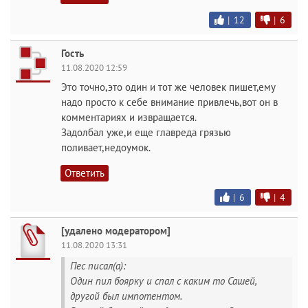
|
12
|
6
Гость
11.08.2020 12:59
Это точно,это один и тот же человек пишет,ему
надо просто к себе внимание привлечь,вот он в
комментариях и извращается.
Задолбал уже,и еще главреда грязью
поливает,недоумок.
Ответить
|
6
|
4
[удалено модератором]
11.08.2020 13:31
Пес писал(а):
Один пил боярку и спал с каким то Сашей,
другой был импотентом.