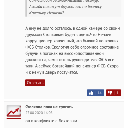
Сим-салабим Ахалай-махалай писал(а):
А когда повяжут дружка его по бизнесу
Коленьку Нечаева?
А ему не долго осталось, в одной камере со своим
дружком Столковым будет сидеть.Что Нечаев
коррупционер конченный, что бывший полковник
ФСБ Столков. Сколотил себе огромное состояние
будучи в погонах на высокопоставленной
должности, заместитель руководителя ФСБ все
таки. А сейчас богатейший пенсионер ФСБ. Скоро
и к нему в дверь постучатся.
Ответить
|
14
|
1
Столкова пока не трогать
27.08.2020 16:08
он в конфликте с Локтевым