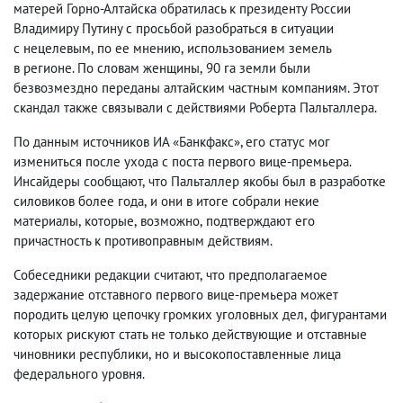
матерей Горно-Алтайска обратилась к президенту России
Владимиру Путину с просьбой разобраться в ситуации
с нецелевым
,
по ее мнению
,
использованием земель
в регионе. По словам женщины
,
90 га земли были
безвозмездно переданы алтайским частным компаниям. Этот
скандал также связывали с действиями Роберта Пальталлера.
По данным источников ИА «Банкфакс», его статус мог
измениться после ухода с поста первого вице-премьера.
Инсайдеры сообщают
,
что Пальталлер якобы был в разработке
силовиков более года
,
и они в итоге собрали некие
материалы
,
которые
,
возможно
,
подтверждают его
причастность к противоправным действиям.
Собеседники редакции считают
,
что предполагаемое
задержание отставного первого вице-премьера может
породить целую цепочку громких уголовных дел
,
фигурантами
которых рискуют стать не только действующие и отставные
чиновники республики
,
но и высокопоставленные лица
федерального уровня.