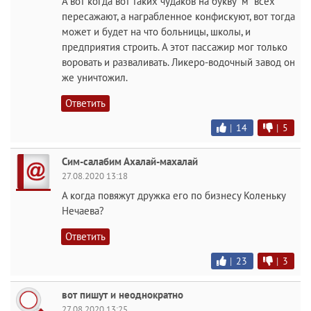
А вот когда вот таких чудаков на букву "м" всех
пересажают, а награбленное конфискуют, вот тогда
может и будет на что больницы, школы, и
предприятия строить. А этот пассажир мог только
воровать и разваливать. Ликеро-водочный завод он
же уничтожил.
Ответить
|
14
|
5
Сим-салабим Ахалай-махалай
27.08.2020 13:18
А когда повяжут дружка его по бизнесу Коленьку
Нечаева?
Ответить
|
23
|
3
вот пишут и неоднократно
27.08.2020 13:25