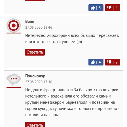
|
3
|
4
Ваня
27.08.2020 16:46
Интересно, Хорохордин всех бывших пересажает,
или кто то все таки уцелеет.))))
Ответить
|
4
|
2
Пэнсионэр
27.08.2020 17:46
Не долго фраер танцевал.За банкротство ликёрки ,
котельного и водоканала его обозвали самым
крутым менеджером Барнеаполя и повесили на
городскую доску почёта.а в горном не прокатило -
посадили на нары
Ответить