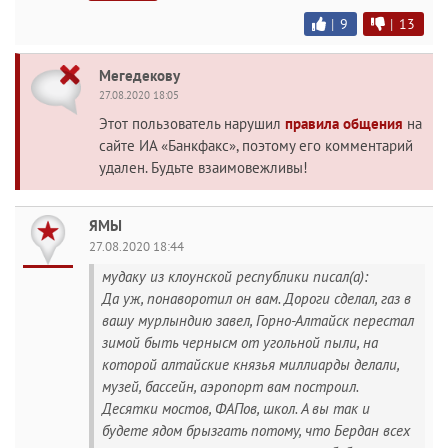
|
9
|
13
Мегедекову
27.08.2020 18:05
Этот пользователь нарушил
правила общения
на
сайте ИА «Банкфакс», поэтому его комментарий
удален. Будьте взаимовежливы!
ЯМЫ
27.08.2020 18:44
мудаку из клоунской республики писал(а):
Да уж, понаворотил он вам. Дороги сделал, газ в
вашу мурлындию завел, Горно-Алтайск перестал
зимой быть чернысм от угольной пыли, на
которой алтайские князья миллиарды делали,
музей, бассейн, аэропорт вам построил.
Десятки мостов, ФАПов, школ. А вы так и
будете ядом брызгать потому, что Бердан всех