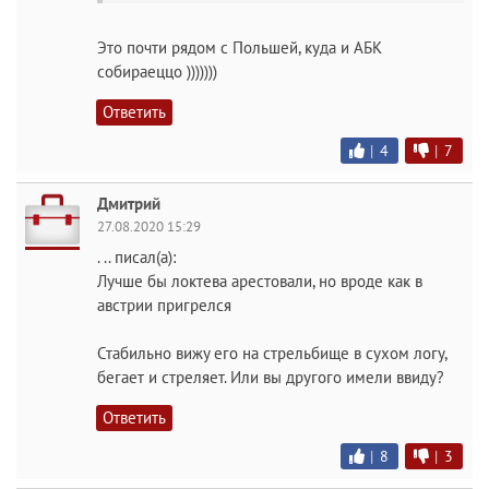
Это почти рядом с Польшей, куда и АБК
собираеццо )))))))
Ответить
|
4
|
7
Дмитрий
27.08.2020 15:29
. .. писал(а):
Лучше бы локтева арестовали, но вроде как в
австрии пригрелся
Стабильно вижу его на стрельбище в сухом логу,
бегает и стреляет. Или вы другого имели ввиду?
Ответить
|
8
|
3