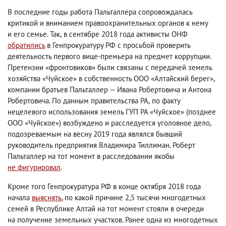
В последние годы работа Пальталлера сопровождалась
критикой и вниманием правоохранительных органов к нему
и его семье. Так
,
в сентябре 2018 года активисты ОНФ
обратились
в Генпрокуратуру РФ с просьбой проверить
деятельность первого вице-премьера на предмет коррупции.
Претензии «фронтовиков» были связаны с передачей земель
хозяйства «Чуйское» в собственность ООО «Алтайский берег»,
компании братьев Пальталлер — Ивана Робертовича и Антона
Робертовича. По данным правительства РА
,
по факту
нецелевого использования земель ГУП РА «Чуйское»
(
позднее
ООО «Чуйское») возбуждено и расследуется уголовное дело
,
подозреваемым на весну 2019 года являлся бывший
руководитель предприятия Владимира Тиллиман. Роберт
Пальталлер на тот момент в расследовании якобы
не фигурировал
.
Кроме того Генпрокуратура РФ в конце октября 2018 года
начала
выяснять
, по какой причине 2,5 тысячи многодетных
семей в Республике Алтай на тот момент стояли в очереди
на получение земельных участков. Ранее одна из многодетных