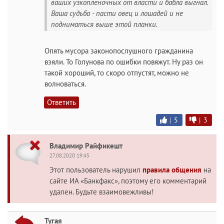
ваших узкопленочных от власти и бабла выгнал.
Ваша судьба - пасти овец и лошадей и не
подниматься выше этой планки.
Опять мусора законопослушного гражданина
взяли. То Голунова по ошибки повяжут. Ну раз он
такой хороший, то скоро отпустят, можно не
волноваться.
Ответить
|
5
|
3
Владимир Райфикешт
27.08.2020 19:45
Этот пользователь нарушил
правила общения
на
сайте ИА «Банкфакс», поэтому его комментарий
удален. Будьте взаимовежливы!
Тугая