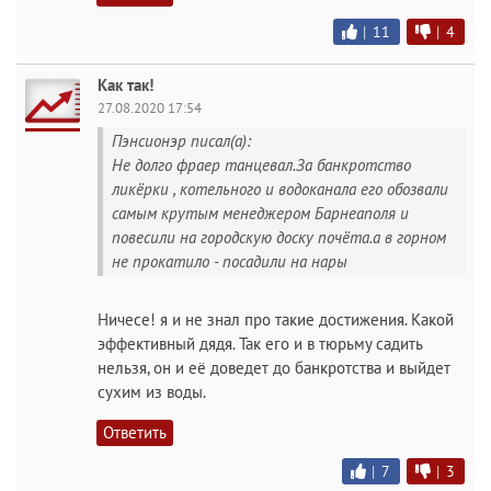
|
11
|
4
Как так!
27.08.2020 17:54
Пэнсионэр писал(а):
Не долго фраер танцевал.За банкротство
ликёрки , котельного и водоканала его обозвали
самым крутым менеджером Барнеаполя и
повесили на городскую доску почёта.а в горном
не прокатило - посадили на нары
Ничесе! я и не знал про такие достижения. Какой
эффективный дядя. Так его и в тюрьму садить
нельзя, он и её доведет до банкротства и выйдет
сухим из воды.
Ответить
|
7
|
3