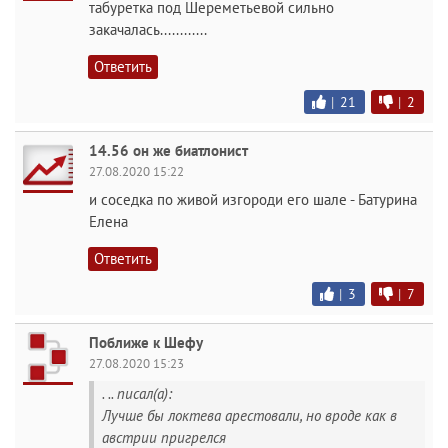
табуретка под Шереметьевой сильно
закачалась............
Ответить
|
21
|
2
14.56 он же биатлонист
27.08.2020 15:22
и соседка по живой изгороди его шале - Батурина
Елена
Ответить
|
3
|
7
Поближе к Шефу
27.08.2020 15:23
. .. писал(а):
Лучше бы локтева арестовали, но вроде как в
австрии пригрелся