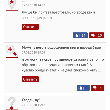
. ..
27.08.2020 14:56
Лучше бы локтева арестовали, но вроде как в
австрии пригрелся
Ответить
|
14
|
10
Может у него в родословной враги народа были
27.08.2020 15:04
и он мстит за свое порушенное детство ? За то что
образование получил и человеком стал ? А
чувство обиды гнетет и не дает спокойно жить ...
Ответить
|
5
|
4
Салдан, ау!
27.08.2020 15:12