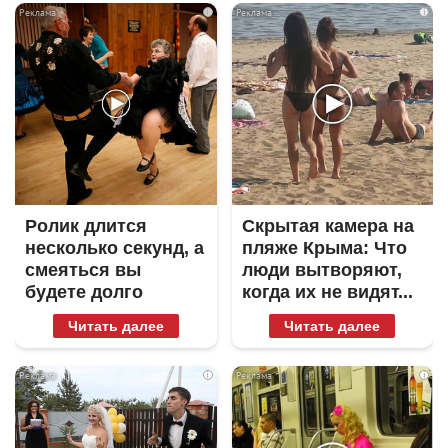
i
i
Ролик длится
Скрытая камера на
несколько секунд, а
пляже Крыма: Что
смеяться вы
люди вытворяют,
будете долго
когда их не видят...
Читать далее
Читать далее
i
i