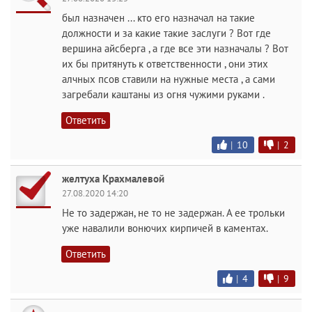
был назначен ... кто его назначал на такие
должности и за какие такие заслуги ? Вот где
вершина айсберга , а где все эти назначалы ? Вот
их бы притянуть к ответственности , они этих
алчных псов ставили на нужные места , а сами
загребали каштаны из огня чужими руками .
Ответить
|
10
|
2
желтуха Крахмалевой
27.08.2020 14:20
Не то задержан, не то не задержан. А ее трольки
уже навалили вонючих кирпичей в каментах.
Ответить
|
4
|
9