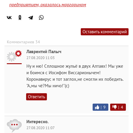
предприятием, оказалось маргарином
Оставить комментарий
Комментариев 34
Лаврентий Палыч
27.08.2020 11:03
Ну и ню! Сплошное жульё в двух Алтаях! Мы уже
и боимся с Иосифом Виссарионычем!
Коронавирус и тот заглох,не смогли их победить.
"А,мы чё?Мы ничо!"(с)
Ответить
|
9
|
4
Интересно.
27.08.2020 11:07