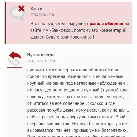
Хе-хе
27.08.2020 12:36
Этот пользователь нарушил
правила общения
на
сайте ИА «Банкфакс», поэтому его комментарий
удален. Будьте взаимовежливы!
Ну как всегда
27.08.2020 12:50
привык от жизни черпать полной ложкой и не
понял что времена изменились . Сейчас каждый
крупный чиновник под негласным наблюдением ,
их пасут денно и нощно и в нужный ( нужный там
наверху ) момент враз к ногтю ....пришел черед
отчитаться за все содеянное , сколько и где
рассовал по кубышкам , кому носил , кому не дал ...
сейчас расколют как чурку до самых пяток . Знай
сверчок свой шесток . Нырнул бы под корягу и не
высовывался , так нет , привык уже к благолепию .
Придется теперь и тюремные пайки попробовать