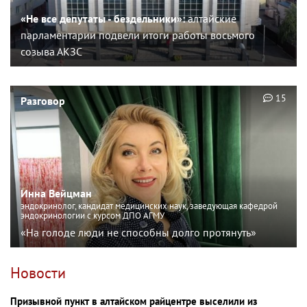
«Не все депутаты - бездельники»:
алтайские
парламентарии подвели итоги работы восьмого
созыва АКЗС
15
Разговор
Инна Вейцман
эндокринолог, кандидат медицинских наук, заведующая кафедрой
эндокринологии с курсом ДПО АГМУ
«На голоде люди не способны долго протянуть»
Новости
Призывной пункт в алтайском райцентре выселили из