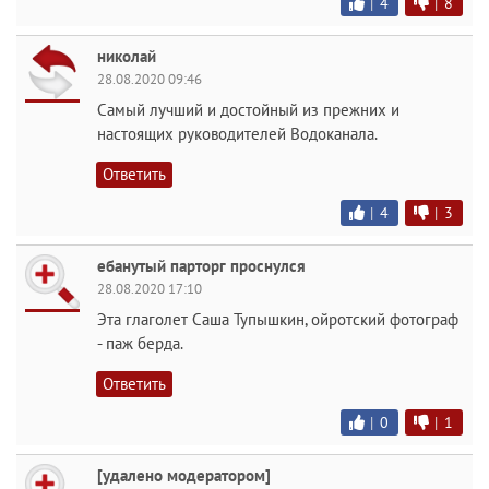
|
4
|
8
николай
28.08.2020 09:46
Самый лучший и достойный из прежних и
настоящих руководителей Водоканала.
Ответить
|
4
|
3
ебанутый парторг проснулся
28.08.2020 17:10
Эта глаголет Саша Тупышкин, ойротский фотограф
- паж берда.
Ответить
|
0
|
1
[удалено модератором]