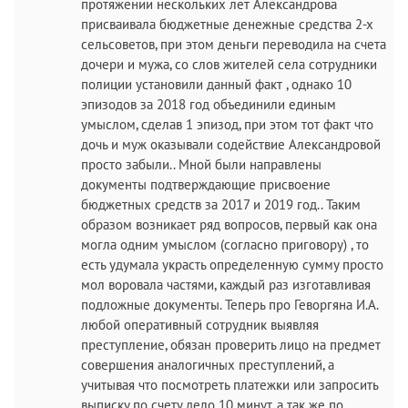
протяжении нескольких лет Александрова
присваивала бюджетные денежные средства 2-х
сельсоветов, при этом деньги переводила на счета
дочери и мужа, со слов жителей села сотрудники
полиции установили данный факт , однако 10
эпизодов за 2018 год объединили единым
умыслом, сделав 1 эпизод, при этом тот факт что
дочь и муж оказывали содействие Александровой
просто забыли.. Мной были направлены
документы подтверждающие присвоение
бюджетных средств за 2017 и 2019 год.. Таким
образом возникает ряд вопросов, первый как она
могла одним умыслом (согласно приговору) , то
есть удумала украсть определенную сумму просто
мол воровала частями, каждый раз изготавливая
подложные документы. Теперь про Геворгяна И.А.
любой оперативный сотрудник выявляя
преступление, обязан проверить лицо на предмет
совершения аналогичных преступлений, а
учитывая что посмотреть платежки или запросить
выписку по счету дело 10 минут, а так же по