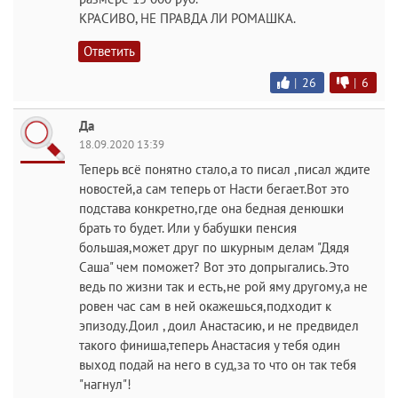
КРАСИВО, НЕ ПРАВДА ЛИ РОМАШКА.
Ответить
|
26
|
6
Да
18.09.2020 13:39
Теперь всё понятно стало,а то писал ,писал ждите
новостей,а сам теперь от Насти бегает.Вот это
подстава конкретно,где она бедная денюшки
брать то будет. Или у бабушки пенсия
большая,может друг по шкурным делам "Дядя
Саша" чем поможет? Вот это допрыгались.Это
ведь по жизни так и есть,не рой яму другому,а не
ровен час сам в ней окажешься,подходит к
эпизоду.Доил , доил Анастасию, и не предвидел
такого финиша,теперь Анастасия у тебя один
выход подай на него в суд,за то что он так тебя
"нагнул"!