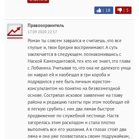
|
18
|
5
Правоохранитель
17.09.2020 22:17
Роман ты совсем заврался и считаешь ,что все
глупые и, твои бредни воспринимают. А суть
заключается в следующем. познакомившись с
Наской Камендантовой, тех кто не знает, зто глава
с Лобаниха. Учитывая то, что она не далекого умца
он наврал ей и наобещал в три короба и
подрядился у нее быть личным юристом-
консультантом но понятно на безвозмездной
основе. Состряпал исковое заявление на главу
района и редакцию газеты при этом пообещал ей
в легкую срубить с них два лямаи быстрое
продвижение по служебной лестнице. Настя
загорелась этим раскладом и стала плотно
выполнять все его указания. А в глазах стоят два
ляма и она уже похвасталась своим подружайкам,