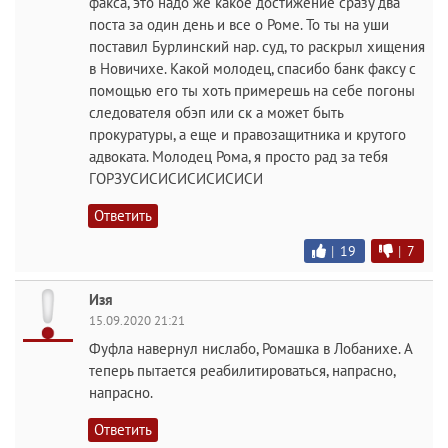
факса, это надо же какое достижение сразу два
поста за один день и все о Роме. То ты на уши
поставил Бурлинский нар. суд, то раскрыл хищения
в Новичихе. Какой молодец, спасибо банк факсу с
помощью его ты хоть примерешь на себе погоны
следователя обэп или ск а может быть
прокуратуры, а еще и правозащитника и крутого
адвоката. Молодец Рома, я просто рад за тебя
ГОРЗУСИСИСИСИСИСИСИ
Ответить
|
19
|
7
Изя
15.09.2020 21:21
Фуфла навернул нислабо, Ромашка в Лобанихе. А
теперь пытается реабилитироваться, напрасно,
напрасно.
Ответить