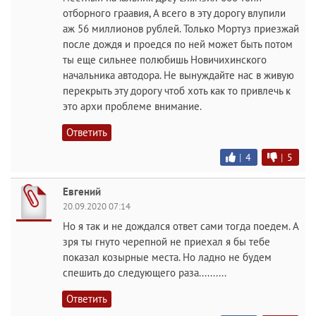
отборного граавия, А всего в эту дорогу влупили
аж 56 миллионов рублей. Только Мортуз приезжай
после дождя и проедся по ней может быть потом
ты еще сильнее полюбишь Новичихинского
начальника автодора. Не вынуждайте нас в живую
перекрыть эту дорогу чтоб хоть как то привлечь к
это архи проблеме внимание.
Ответить
|
4
|
5
Евгений
20.09.2020 07:14
Но я так и не дождался ответ сами тогда поедем. А
зря ты гнуто черепной не приехал я бы тебе
показал козырные места. Но ладно не будем
спешить до следующего раза..........
Ответить