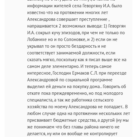
информации жителей села Геворгяну И.А. было
известно что на протяжении многих лет
Александрова совершает преступление ,
напрашивается 2 возможных вывода: 1) Геворгян
И.А. сокрыл кучу эпизодов, при чем не только по
Лобанихе но и по Солоновке, и 2) если он не
укрывал то он просто бездарность и не
соответствует занимаемой должности, если
сказать мягко, поскольку как я писал выше все на
самом деле элементарно. И теперь самое
интересное, Господин Ермаков С.Л. при переезде
Александровой по социальной программе
выделил ей деньги на покупку дома.. Говорить об
откате пока преждевременно, но под молодого
специалиста, а так же работника сельского
хозяйства по моему Александрова не попадает.. В
любом случае одна на протяжении нескольких лет
присваивает бюджетные средства, а другой (ну мы
же понимаем что без главы района ничего не
делается, ну или он вообще не контролирует