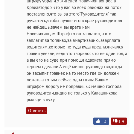
штрафу убрали.У жителей Новичихи вопрос в
Крайавтодор Это у вас во всех районах на поток
поставлено,что вы за этого"Руководителя" так
ручаетесь,якобы лучше его в крае руководителя
не найдешь,зачем вы врёте нам
Новичихинцам.Штраф то он заплатил, а кто
заплатит за топливо,за амартизацию, азарплата
водителям,которые не туда куда предназначался
гравий увезли, ведь это творилось то не один год, а
а вы его на суде при помощи адвоката прямо
героем сделали.А ещё милое руководство,когда
он засыпит гравиёк на то место где он должен
лежать,а то там сейчас одна глина.Вашим
штрафом дорогу не поправишь.Смешно господа
руководители,видно не только у Калашникова
рыльце в пуху.
Ответить
|
3
|
4