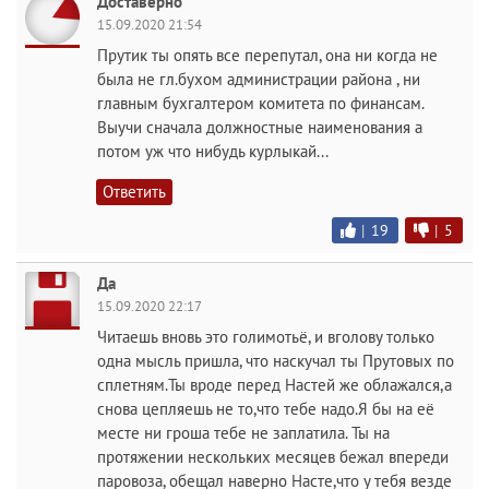
Доставерно
15.09.2020 21:54
Прутик ты опять все перепутал, она ни когда не
была не гл.бухом администрации района , ни
главным бухгалтером комитета по финансам.
Выучи сначала должностные наименования а
потом уж что нибудь курлыкай...
Ответить
|
19
|
5
Да
15.09.2020 22:17
Читаешь вновь это голимотьё, и вголову только
одна мысль пришла, что наскучал ты Прутовых по
сплетням.Ты вроде перед Настей же облажался,а
снова цепляешь не то,что тебе надо.Я бы на её
месте ни гроша тебе не заплатила. Ты на
протяжении нескольких месяцев бежал впереди
паровоза, обещал наверно Насте,что у тебя везде