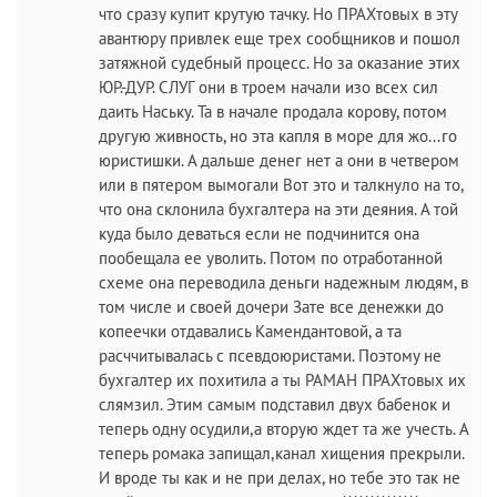
что сразу купит крутую тачку. Но ПРАХтовых в эту
авантюру привлек еще трех сообщников и пошол
затяжной судебный процесс. Но за оказание этих
ЮР.-ДУР. СЛУГ они в троем начали изо всех сил
даить Наську. Та в начале продала корову, потом
другую живность, но эта капля в море для жо...го
юристишки. А дальше денег нет а они в четвером
или в пятером вымогали Вот это и талкнуло на то,
что она склонила бухгалтера на эти деяния. А той
куда было деваться если не подчинится она
пообещала ее уволить. Потом по отработанной
схеме она переводила деньги надежным людям, в
том числе и своей дочери Зате все денежки до
копеечки отдавались Камендантовой, а та
расччитывалась с псевдоюристами. Поэтому не
бухгалтер их похитила а ты РАМАН ПРАХтовых их
слямзил. Этим самым подставил двух бабенок и
теперь одну осудили,а вторую ждет та же учесть. А
теперь ромака запищал,канал хищения прекрыли.
И вроде ты как и не при делах, но тебе это так не