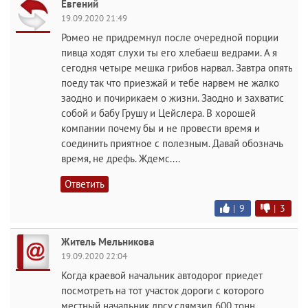
Евгений
19.09.2020 21:49
Ромео не придремнул после очередной порции
пивца ходят слухи ты его хлебаеш ведрами. А я
сегодня четыре мешка грибов нарвал. Завтра опять
поеду так что приезжай и тебе нарвем не жалко
заодно и почирикаем о жизни. Заодно и захватис
собой и бабу Грушу и Цейслера. В хорошей
компании почему бы и не провести время и
соединить приятное с полезным. Давай обозначь
время, не дрефь. Ждемс....
Ответить
|
9
|
3
Житель Мельникова
19.09.2020 22:04
Когда краевой начальник автодорог приедет
посмотреть на тот участок дороги с которого
местный начальник дрсу слямзил 600 тонн