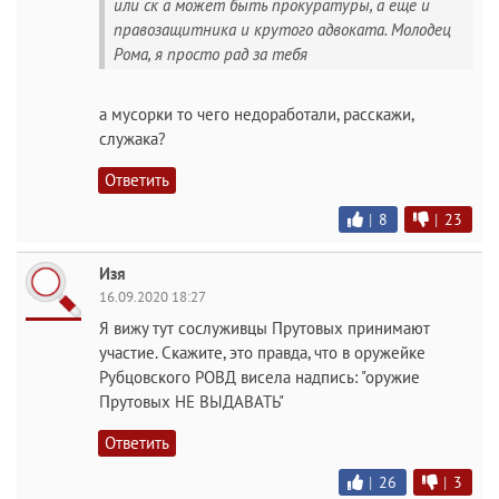
или ск а может быть прокуратуры, а еще и
правозащитника и крутого адвоката. Молодец
Рома, я просто рад за тебя
а мусорки то чего недоработали, расскажи,
служака?
Ответить
|
8
|
23
Изя
16.09.2020 18:27
Я вижу тут сослуживцы Прутовых принимают
участие. Скажите, это правда, что в оружейке
Рубцовского РОВД висела надпись: "оружие
Прутовых НЕ ВЫДАВАТЬ"
Ответить
|
26
|
3