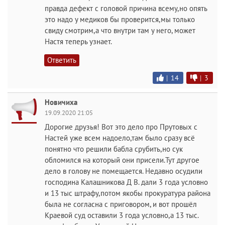
правда дефект с головой причина всему,но опять
это надо у медиков бы проверится,мы только
свиду смотрим,а что внутри там у него, может
Настя теперь узнает.
Ответить
|
14
|
3
Новичиха
19.09.2020 21:05
Дорогие друзья! Вот это дело про Прутовых с
Настей уже всем надоело,там было сразу всё
понятно что решили бабла срубить,но сук
обломился на который они присели.Тут другое
дело в голову не помещается. Недавно осудили
господина Калашникова Д В. дали 3 года условно
и 13 тыс штрафу,потом якобы прокуратура района
была не согласна с приговором, и вот прошёл
Краевой суд оставили 3 года условно,а 13 тыс.