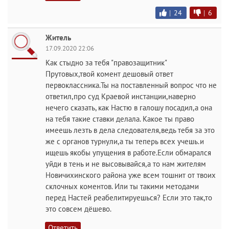
|
24
|
6
Житель
17.09.2020 22:06
Как стыдно за тебя "правозащитник"
Прутовых,твой комент дешовый ответ
первоклассника.Ты на поставленный вопрос что не
ответил,про суд Краевой инстанции,наверно
нечего сказать, как Настю в галошу посадил,а она
на тебя такие ставки делала. Какое ты право
имеешь лезть в дела следователя,ведь тебя за это
же с органов турнули,а ты теперь всех учешь.и
ищешь якобы упущения в работе.Если обмарался
уйди в тень и не высовывайся,а то нам жителям
Новичихинского района уже всем тошнит от твоих
склочных коментов. Или ты такими методами
перед Настей реабелитируешься? Если это так,то
это совсем дёшево.
Ответить