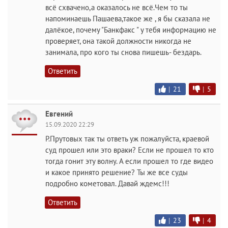
всё схвачено,а оказалось не всё.Чем то ты
напоминаешь Пашаева,такое же , я бы сказала не
далёкое, почему "Банкфакс " у тебя информацию не
проверяет, она такой должности никогда не
занимала, про кого ты снова пишешь- бездарь.
Ответить
|
21
|
5
Евгений
15.09.2020 22:29
Р.Прутовых так ты ответь уж пожалуйста, краевой
суд прошел или это враки? Если не прошел то кто
тогда гонит эту волну. А если прошел то где видео
и какое принято решение? Ты же все суды
подробно кометовал. Давай ждемс!!!
Ответить
|
23
|
4