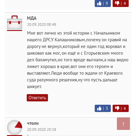
|
9
|
4
МДА
20.09.2020 08:48
Мне вот лично из этой истории с Начальником
нашего ДРСУ Калашниковым,почему он гравий на
дорогу не вернул,который не один год воровал и
шиковал как мог, он ещё и с Егорьевским много
дел баламутил,но того вроде выгнали,а наш видно
лижет хорошо в крае,вот они его героем и
выставляют.Люди вообще то ждали от Краевого
суда разумного решения,ну что пусть дальше
шикует.
Ответить
|
3
|
4
↑
чтоли
20.09.2020 20:28