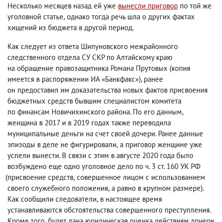
Несколько месяцев назад ей уже
вынесли приговор
по той же
уголовной статье
,
однако тогда речь шла о других фактах
хищений из бюджета в другой период.
Как следует из ответа Шипуновского межрайонного
следственного отдела СУ СКР по Алтайскому краю
на обращение правозащитника Романа Прутовых
(
копия
имеется в распоряжении ИА «Банкфакс»), ранее
он предоставил им доказательства новых фактов присвоения
бюджетных средств бывшим специалистом комитета
по финансам Новичихинского района. По его данным
,
женщина в 2017 и в 2019 годах также переводила
муниципальные деньги на счет своей дочери. Ранее данные
эпизоды в деле не фигурировали
,
а приговор женщине уже
успели вынести. В связи с этим в августе 2020 года было
возбуждено еще одно уголовное дело по ч. 3 ст. 160 УК РФ
(
присвоение средств
,
совершенное лицом с использованием
своего служебного положения
,
а равно в крупном размере).
Как сообщили следователи
,
в настоящее время
устанавливаются обстоятельства совершенного преступления.
Кроме того
,
будет дана юридическая оценка действиям дочери