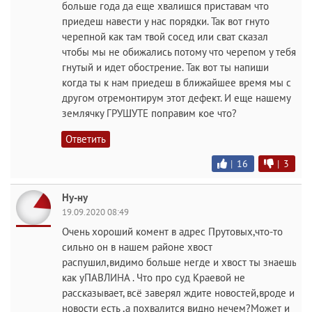
больше года да еще хвалишся приставам что
приедеш навести у нас порядки. Так вот гнуто
черепной как там твой сосед или сват сказал
чтобы мы не обижались потому что черепом у тебя
гнутый и идет обострение. Так вот ты напиши
когда ты к нам приедеш в ближайшее время мы с
другом отремонтирум этот дефект. И еще нашему
землячку ГРУШУТЕ поправим кое что?
Ответить
|
16
|
3
Ну-ну
19.09.2020 08:49
Очень хороший комент в адрес Прутовых,что-то
сильно он в нашем районе хвост
распушил,видимо больше негде и хвост ты знаешь
как уПАВЛИНА . Что про суд Краевой не
рассказывает, всё заверял ждите новостей,вроде и
новости есть ,а похвалится видно нечем?Может и