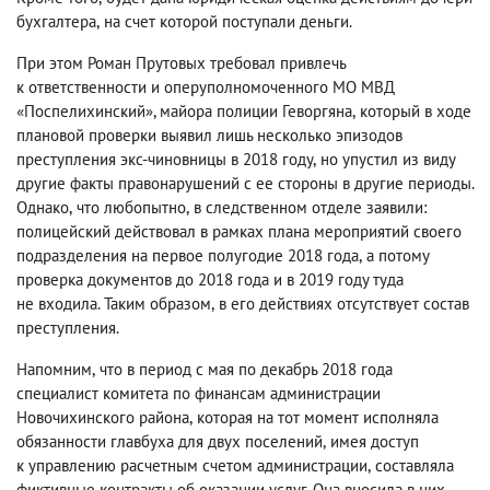
бухгалтера
,
на счет которой поступали деньги.
При этом Роман Прутовых требовал привлечь
к ответственности и оперуполномоченного МО МВД
«Поспелихинский», майора полиции Геворгяна
,
который в ходе
плановой проверки выявил лишь несколько эпизодов
преступления экс-чиновницы в 2018 году
,
но упустил из виду
другие факты правонарушений с ее стороны в другие периоды.
Однако
,
что любопытно
,
в следственном отделе заявили:
полицейский действовал в рамках плана мероприятий своего
подразделения на первое полугодие 2018 года
,
а потому
проверка документов до 2018 года и в 2019 году туда
не входила. Таким образом
,
в его действиях отсутствует состав
преступления.
Напомним
,
что в период с мая по декабрь 2018 года
специалист комитета по финансам администрации
Новочихинского района
,
которая на тот момент исполняла
обязанности главбуха для двух поселений
,
имея доступ
к управлению расчетным счетом администрации
,
составляла
фиктивные контракты об оказании услуг. Она вносила в них