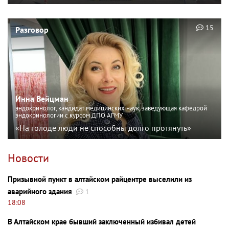
15
Разговор
Инна Вейцман
эндокринолог, кандидат медицинских наук, заведующая кафедрой
эндокринологии с курсом ДПО АГМУ
«На голоде люди не способны долго протянуть»
Новости
Призывной пункт в алтайском райцентре выселили из
аварийного здания
1
18:08
В Алтайском крае бывший заключенный избивал детей