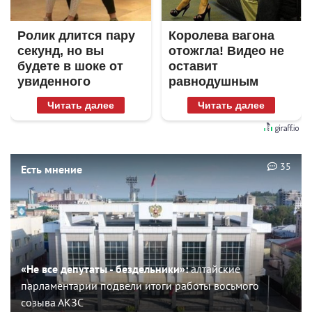
Ролик длится пару
Королева вагона
секунд, но вы
отожгла! Видео не
будете в шоке от
оставит
увиденного
равнодушным
Читать далее
Читать далее
35
Есть мнение
«Не все депутаты - бездельники»:
алтайские
парламентарии подвели итоги работы восьмого
созыва АКЗС