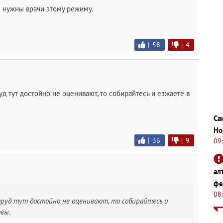
 нужны врачи этому режиму.
|
58
|
4
д тут достойно не оценивают, то собирайтесь и езжаете в
Са
Но
|
36
|
9
09
ал
фе
08
труд тут достойно не оценивают, то собирайтесь и
вы.