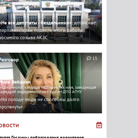
«Не все депутаты - бездельники»:
алтайские
парламентарии подвели итоги работы
восьмого созыва АКЗС
15
Разговор
Инна Вейцман
эндокринолог, кандидат медицинских наук, заведующая
кафедрой эндокринологии с курсом ДПО АГМУ
«На голоде люди не способны долго
протянуть»
овости
путат Госдумы поблагодарил волонтеров