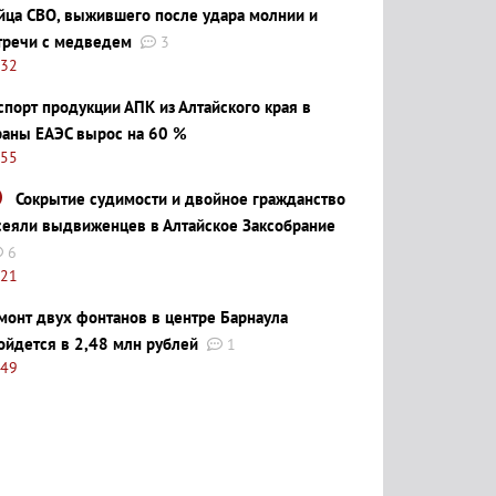
йца СВО, выжившего после удара молнии и
тречи с медведем
3
:32
спорт продукции АПК из Алтайского края в
раны ЕАЭС вырос на 60 %
:55
Сокрытие судимости и двойное гражданство
сеяли выдвиженцев в Алтайское Заксобрание
6
:21
монт двух фонтанов в центре Барнаула
ойдется в 2,48 млн рублей
1
:49