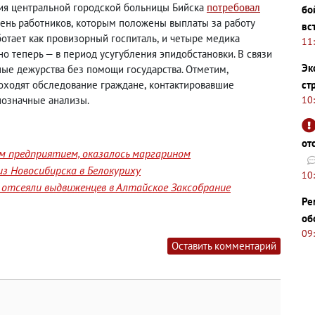
ия центральной городской больницы Бийска
потребовал
бо
чень работников
,
которым положены выплаты за работу
вс
отает как провизорный госпиталь
,
и четыре медика
11
о теперь — в период усугубления эпидобстановки. В связи
Эк
чные дежурства без помощи государства. Отметим
,
ст
оходят обследование граждане
,
контактировавшие
10
нозначные анализы.
от
им предприятием, оказалось маргарином
з Новосибирска в Белокуриху
10
отсеяли выдвиженцев в Алтайское Заксобрание
Ре
об
09
Оставить комментарий