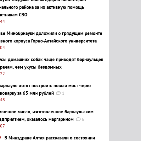
нального района за их активную помощь
астникам СВО
:44
аве Минобрнауки доложили о грядущем ремонте
авного корпуса Горно-Алтайского университета
:04
усы домашних собак чаще приводят барнаульцев
врачам, чем укусы бездомных
:22
Барнауле хотят построить новый мост через
воварку за 65 млн рублей
1
:48
ивочное масло, изготовленное барнаульским
едприятием, оказалось маргарином
6
:07
В Минздраве Алтая рассказали о состоянии