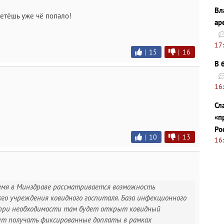
Вл
летёшь уже чё попало!
ар
17
|
15
|
16
В 
16
Сл
«п
Ро
|
10
|
13
16
ремя в Минздраве рассматривается возможность
ого учреждения ковидного госпиталя. База инфекционного
 при необходимости там будет открыт ковидный
дут получать фиксированные доплаты в рамках