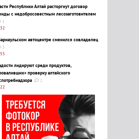
асти Республики Алтай расторгнут договор
енды с недобросовестным лесозаготовителем
1
:32
барнаульском автоцентре сменился совладелец
3
:55
адости лидируют среди продуктов,
роваливших» проверку алтайского
спотребнадзора
2
:22