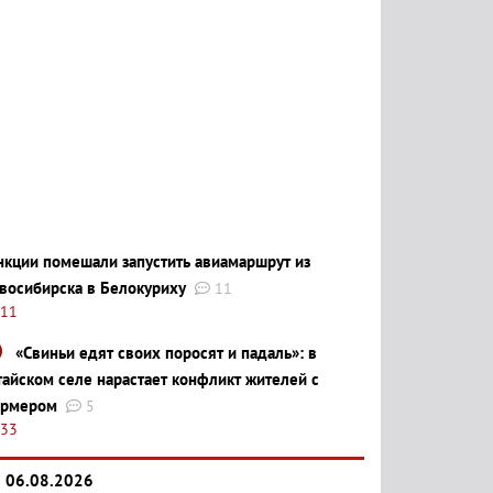
нкции помешали запустить авиамаршрут из
восибирска в Белокуриху
11
:11
«Свиньи едят своих поросят и падаль»: в
тайском селе нарастает конфликт жителей с
рмером
5
:33
06.08.2026