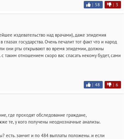
|
58
|
3
ейшее издевательство над врачами), даже эпидемия
в глазах государства. Очень печалит тот факт что и народ
г ли они рты открывают во время эпидемии, должны
 . с таким отношением скоро вас спасать некому будет, сами
|
48
|
6
ие, где проходят обследование граждане,
кже те, у кого получены неоднозначные анализы.
? есть. занчит и по 484 выплаты положены. и если