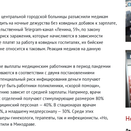
й центральной городской больницы разъяснили медикам
ить на ночные дежурства без ковидных добавок к зарплате
,
ельственный Telegram-канал «Ленина
,
59», по закону
риск заражения
,
которые начисляются в зависимости
 платят за работу в ковидных госпиталях
,
их бийские
не относится к таковым. Реакция медиков на данную
е выплаты медицинским работникам в период пандемии
ваются в соответствии с двумя постановлениями
отенциальный риск инфицирования деньги получают
гут быть работники поликлиники
,
«скорой помощи»,
ению зависит от средней зарплаты. Например
,
врачи
их отделений получают стимулирующие размером 80%
ицинский персонал — 40%. В стационарах врачам
%, а младшему медперсоналу — 30%. Среди этих
Н
шеры-гинекологи
,
терапевты
,
так и инфекционисты. «Но
,
етили в Минздраве.
Де