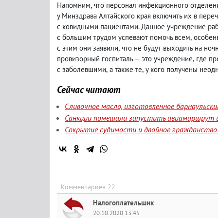
Напомним
,
что персонал инфекционного отделен
у Минздрава Алтайского края включить их в пере
с ковидными пациентами. Данное учреждение раб
с большим трудом успевают помочь всем
,
особенн
с этим они заявили
,
что не будут выходить на но
провизорный госпиталь — это учреждение
,
где пр
с заболевшими
,
а также те
,
у кого получены неод
Сейчас читают
Сливочное масло, изготовленное барнаульск
Санкции помешали запустить авиамаршрут и
Сокрытие судимости и двойное гражданство 
Комментариев 22
Налогоплательшик
20.10.2020 13:45