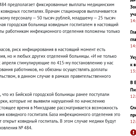
 484 предполагает фиксированные выплаты медицинским
Зо
 ковидных госпиталях. Врачам стационаров выплачивается
уч
кому персоналу — 50 тысяч рублей
,
младшему — 25 тысяч
14
ная городская больница ковидным госпиталем в настоящий
ты работникам инфекционного отделения положены только
Гл
гл
14
расов
,
риск инфицирования в настоящий момент есть
ния
,
но и любых других отделений больницы. «И не только
Ук
с апреля стимулирующие по 415-му постановлению у нас
к 
ования работников
,
но обязаны осуществлять доплаты
13
ельством
,
в данном случае в рамках правительственного
В 
Пи
,
что из Бийской городской больницы ранее поступали
12
ерки
,
которые не выявили нарушений по начислению
Сл
астоящее время в Минздраве рассматривается возможность
ия ковидного госпиталя. База инфекционного отделения это
пр
т открыт ковидный госпиталь. В этом случае медики будут
12
новления № 484.