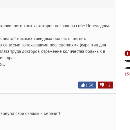
откровенного хамтва, которое позволила себе Переладова
оспиатль" никаких ковидных больных там нет.
оз со всеми вытекающими последствиями (карантин для
лата труда докторов, отражение количества больных в
инздрав.
по
...
на
15
|
38
|
2
зону за свои оклады и херачит!