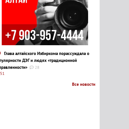
Глава алтайского Избиркома порассуждала о
пулярности ДЭГ и людях «традиционной
правленности»
28
:51
Все новости