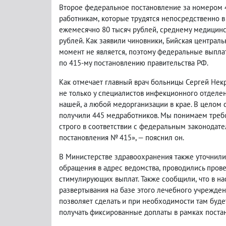
Второе федеральное постановление за номером
работникам
,
которые трудятся непосредственно в
ежемесячно 80 тысяч рублей
,
среднему медицинс
рублей. Как заявили чиновники
,
Бийская централь
момент не является
,
поэтому федеральные выпла
по 415-му постановлению правительства РФ.
Как отмечает главный врач больницы Сергей Нек
не только у специалистов инфекционного отделе
нашей
,
а любой медорганизации в крае. В целом 
получили 445 медработников. Мы понимаем треб
строго в соответствии с федеральным законодат
постановления № 415», — пояснил он.
В Министерстве здравоохранения также уточнили
обращения в адрес ведомства
,
проводились пров
стимулирующих выплат. Также сообщили
,
что в н
развертывания на базе этого лечебного учрежден
позволяет сделать и при необходимости там буде
получать фиксированные доплаты в рамках поста