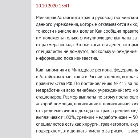
20.10.2020 13:41
Минздрав Алтайского края и руководство Бийско
данного учреждения
,
которые отказываются выход
тонкости начисления доплат. Как сообщил правит
им положены только стимулирующие выплаты за 
от размера оклада. Что же касается денег
,
которые
специалисты не дождутся
,
поскольку учреждение 
информацию пока неизвестна.
Как напомнили в Минздраве региона
,
федеральны
в Алтайском крае
,
как и в России в целом
,
выплачи
правительства РФ. По постановлению № 415 за п
медработники всех лечебных учреждений: это мо
стационаров. Размер выплаты по этому постановл
«скорой помощи», поликлиник и поликлиническ
от среднемесячного дохода по краю
,
средний мед
выплачивают 100%, средним медработникам — 50
специалистов есть как хирурги
,
травматологи
,
аку
подчеркнем
,
эти доплаты именно за риск», — зам