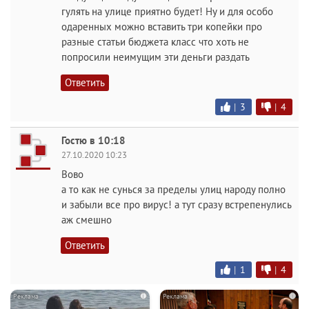
гулять на улице приятно будет! Ну и для особо
одаренных можно вставить три копейки про
разные статьи бюджета класс что хоть не
попросили неимущим эти деньги раздать
Ответить
|
3
|
4
Гостю в 10:18
27.10.2020 10:23
Вово
а то как не сунься за пределы улиц народу полно
и забыли все про вирус! а тут сразу встрепенулись
аж смешно
Ответить
|
1
|
4
i
i