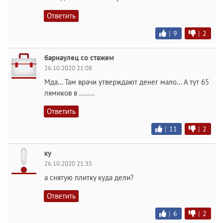
Ответить
|
9
|
2
барнаулец со стажем
26.10.2020 21:08
Мда... Там врачи утверждают денег мало... А тут 65
лямиков в ........
Ответить
|
11
|
2
ку
26.10.2020 21:35
а снятую плитку куда дели?
Ответить
|
6
|
2