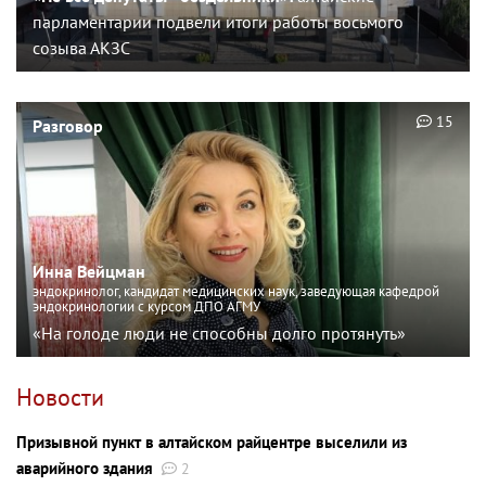
парламентарии подвели итоги работы восьмого
созыва АКЗС
15
Разговор
Инна Вейцман
эндокринолог, кандидат медицинских наук, заведующая кафедрой
эндокринологии с курсом ДПО АГМУ
«На голоде люди не способны долго протянуть»
Новости
Призывной пункт в алтайском райцентре выселили из
аварийного здания
2