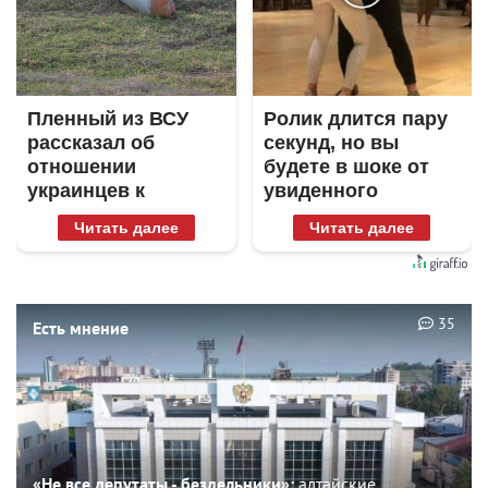
Пленный из ВСУ
Ролик длится пару
рассказал об
секунд, но вы
отношении
будете в шоке от
украинцев к
увиденного
Донецку и Луганску
Читать далее
Читать далее
35
Есть мнение
«Не все депутаты - бездельники»:
алтайские