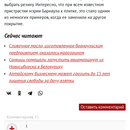
выбрать резину. Интересно
,
что при всем известном
пристрастии мэрии Барнаула к плитке
,
это стало одним
из немногих примеров
,
когда ее заменили на другое
покрытие.
Сейчас читают
Сливочное масло, изготовленное барнаульским
предприятием, оказалось маргарином
Санкции помешали запустить авиамаршрут из
Новосибирска в Белокуриху
Алтайскому бизнесмену может грозить до 15 лет
лишения свободы за дачу взятки
Оставить комментарий
Комментариев 21
!