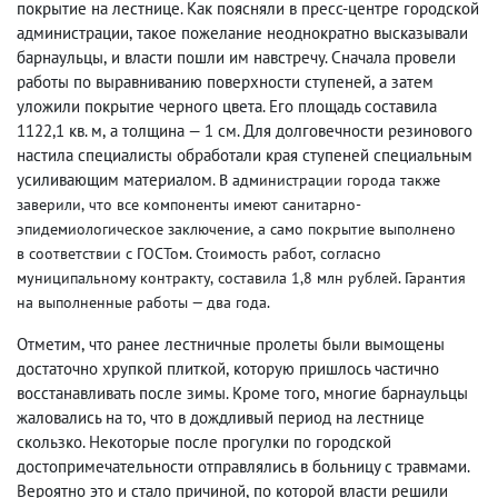
покрытие на лестнице. Как поясняли в пресс-центре городской
администрации
,
такое пожелание неоднократно высказывали
барнаульцы
,
и власти пошли им навстречу. Сначала провели
работы по выравниванию поверхности ступеней
,
а затем
уложили покрытие черного цвета. Его площадь составила
1122,1 кв. м
,
а толщина — 1 см. Для долговечности резинового
настила специалисты обработали края ступеней специальным
усиливающим материалом.
В администрации города также
заверили
,
что все компоненты имеют санитарно-
эпидемиологическое заключение
,
а само покрытие выполнено
в соответствии с ГОСТом. Стоимость работ
,
согласно
муниципальному контракту
,
составила 1,8 млн рублей. Гарантия
на выполненные работы — два года.
Отметим
,
что ранее лестничные пролеты были вымощены
достаточно хрупкой плиткой
,
которую пришлось частично
восстанавливать после зимы. Кроме того
,
многие барнаульцы
жаловались на то
,
что в дождливый период на лестнице
скользко. Некоторые после прогулки по городской
достопримечательности отправлялись в больницу с травмами.
Вероятно это и стало причиной
,
по которой власти решили