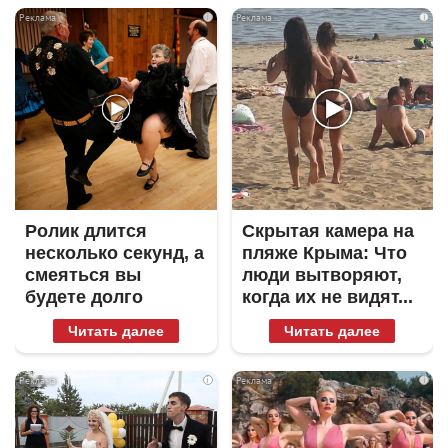
i
i
Ролик длится
Скрытая камера на
несколько секунд, а
пляже Крыма: Что
смеяться вы
люди вытворяют,
будете долго
когда их не видят...
Читать далее
Читать далее
i
i