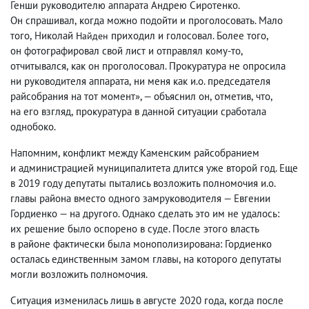
Генши руководителю аппарата Андрею Сиротенко.
Он спрашивал
,
когда можно подойти и проголосовать. Мало
того
,
Николай
приходил и голосовал. Более того
,
Найден
он фотографировал свой лист и отправлял кому-то
,
отчитывался
,
как он проголосовал. Прокуратура не опросила
ни руководителя аппарата
,
ни меня как и.о. председателя
райсобрания на тот момент», — объяснил он
,
отметив
,
что
,
на его взгляд
,
прокуратура в данной ситуации сработала
однобоко.
Напомним
,
конфликт между Каменским райсобранием
и администрацией муниципалитета длится уже второй год. Еще
в 2019 году депутаты пытались возложить полномочия и.о.
главы района вместо одного замруководителя — Евгении
Гордиенко — на другого. Однако сделать это им не удалось:
их решение было оспорено в суде. После этого власть
в районе фактически была монополизирована: Гордиенко
осталась единственным замом главы
,
на которого депутаты
могли возложить полномочия.
Ситуация изменилась лишь в августе 2020 года
,
когда после