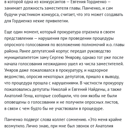
в которой одна из конкурсантов — Евгения Гордиенко —
занимает должность заместителя главы. Панченко
,
и сам
будучи участником конкурса
,
считает
,
что это может создавать
для Гордиенко некие привилегии.
Еще один момент
,
который прокуратура отразила в своем
представлении — нарушения при проведении процедуры
опросного голосования по возложению полномочий и.о. главы
района. Ранее депутатский корпус передал руководство
муниципалитетом заму Сергею Умярову
,
однако тот уже после
начала голосования неожиданно ушел из числа заместителей.
Умяров даже пожаловался в прокуратуру
,
и надзорное
ведомство
,
опросив некоторых депутатов
,
пришло к выводу
,
что процедура прошла с нарушениями. В частности прокурору
пожаловались депутаты Николай и Евгений Найдены
,
а также
Анатолий Генш
,
которые сообщили
,
что они якобы не были
оповещены о голосовании и не получили опросных листов
,
в связи с чем будто бы не участвовали в процедуре.
Панченко подверг слова коллег сомнению. «Это меня крайне
возмутило. Лично знаю
,
при мне был звонок от Анатолия