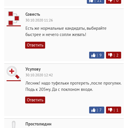
|
21
|
0
Совесть
30.10.2020 11:26
Есть же нормальные кандидаты, выбирайте
быстрее и нечего сопли жевать!
Ответить
|
9
|
2
Усупову
30.10.2020 12:42
Лесник! надо туфельки протереть ,после прогулки.
Подь к 205му. Да с поклоном входи.
Ответить
|
7
|
1
Простолюдин