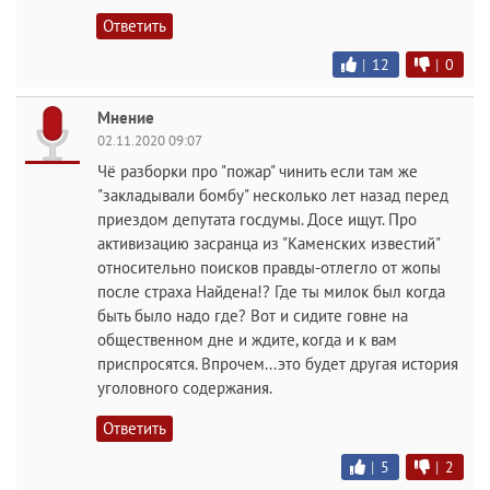
Ответить
|
12
|
0
Мнение
02.11.2020 09:07
Чё разборки про "пожар" чинить если там же
"закладывали бомбу" несколько лет назад перед
приездом депутата госдумы. Досе ищут. Про
активизацию засранца из "Каменских известий"
относительно поисков правды-отлегло от жопы
после страха Найдена!? Где ты милок был когда
быть было надо где? Вот и сидите говне на
общественном дне и ждите, когда и к вам
приспросятся. Впрочем...это будет другая история
уголовного содержания.
Ответить
|
5
|
2