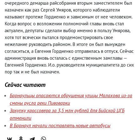
очередного демарша райсобрания вторым заместителем был
назначен как раз Сергей Умяров
,
которого наблюдатели
называют протеже Гордиенко и зависимым от нее человеком.
Когда вопрос о возложении полномочий главы вновь стал
актуален
,
депутаты сделали выбор именно в пользу Умярова
,
хотя тот всячески пытался продемонстрировать свое
нежелание руководить районом. В итоге он был вынужден
согласиться
,
а Евгения Гордиенко отправилась в отпуск. Сейчас
администрация вновь осталась с единственным замглавы —
Евгенией Гордиенко. И.о. руководителя муниципалитета до сих
пор так и не был назначен.
Сейчас читают
Барнаульцы опасаются обрушения улицы Малахова из-за
смены русла реки Пивоварки
Закупку кроссовера за 3,5 млн рублей для Бийской ЦГБ
отменили
В Барнаул начали поставлять новые автобусы