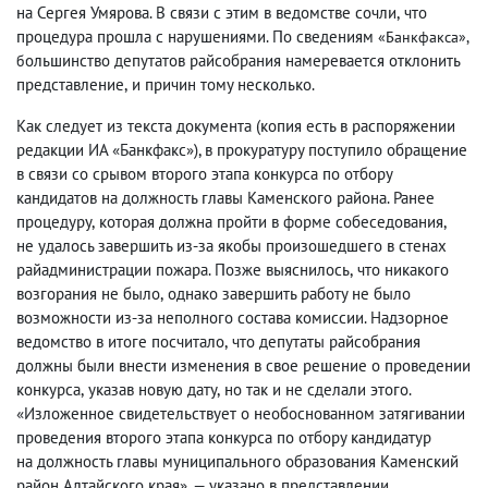
на Сергея Умярова. В связи с этим в ведомстве сочли
,
что
процедура прошла с нарушениями. По сведениям
«Банкфакса»,
ольшинство депутатов райсобрания намеревается отклонить
б
представление
,
и причин тому несколько.
Как следует из текста документа
(
копия есть в распоряжении
редакции ИА «Банкфакс»), в прокуратуру поступило обращение
в связи со срывом второго этапа конкурса по отбору
кандидатов на должность главы Каменского района. Ранее
процедуру
,
которая должна пройти в форме собеседования
,
не удалось завершить из-за якобы произошедшего в стенах
райадминистрации пожара. Позже выяснилось
,
что никакого
возгорания не было
,
однако завершить работу не было
возможности из-за неполного состава комиссии. Надзорное
ведомство в итоге посчитало
,
что депутаты райсобрания
должны были внести изменения в свое решение о проведении
конкурса
,
указав новую дату
,
но так и не сделали этого.
«Изложенное свидетельствует о необоснованном затягивании
проведения второго этапа конкурса по отбору кандидатур
на должность главы муниципального образования Каменский
район Алтайского края», — указано в представлении.