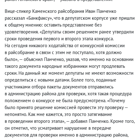
Вице-спикер Каменского райсобрания Иван Панченко
рассказал «Банкфаксу», что в депутатском корпусе уже пришли
к общему мнению: оставить представление без
удовлетворения. «Депутаты своим решением ранее утвердили
сроки проведения первого и второго этапа конкурса.
На сегодня никакого ходатайства от конкурсной комиссии
в райсобрание в связи с этим не поступало
,
хотя должно
было», — объяснил Панченко
,
указав
,
что именно на основании
такого документа народные избранники могут продлевать
сроки. На данный же момент депутаты не имеют возможности
определиться с новыми датами. Более того
,
поданные
участниками отбора пакеты документов отправились
в администрацию района для проверки
,
хотя такая процедура
положением о конкурсе не была предусмотрена. «Почему
было принято решение комиссией провести эту проверку —
непонятно. Как мне кажется
,
это просто затягивание
в проведении второго этапа», — добавил Панченко. Кроме того
,
он отметил
,
что усматривает нарушение в передаче
документов для проверки именно в администрацию района
,