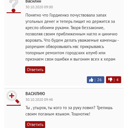
Василий
30.10.2020 09:00
Понятно что Гордиенко почуствовала запах
угольных денег и теперь пищит но держится за
кресло обоими руками. Творя беззаконие,
позволяя своим приближенным нагло и цинично
воровать. Что будем делать уважаемые каменцы -
разрешим обворовывать нвс прикрываясь
топорным ремонтом городских клумб или
признаем свои ошибки и выгоним всех к херам
Ответить
|
26
|
4
ВАСИЛИЮ
30.10.2020 09:48
Ты , утырок, ты кого то за руку ловил? Трепишь
своим поганым языком. Тошнотик!
Ответить