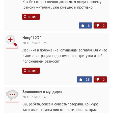
Как без ответственно ,относятся люди к своему
,району жителям , уже смешно и противно.
Ответить
|
6
|
0
Нику "123"
30.10.2020 10:25
Лесника в положение "опущенца" вогнали. Он у нас
в администрации сидит вместо секритутки и чай
положением разносит
Ответить
|
18
|
0
Законникам в мундирах
30.10.2020 10:32
Вы, ребята, совсем совесть потеряли. Конкурс
затягивает группа лиц от правительства края.