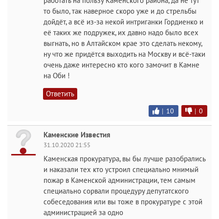
работать на пользу Каменского района, да не тут
то было, так наверное скоро уже и до стрельбы
дойдёт, а всё из-за некой интриганки Гордиенко и
её таких же подружек, их давно надо было всех
выгнать, но в Алтайском крае это сделать некому,
ну что же придётся выходить на Москву и всё-таки
очень даже интересно кто кого замочит в Камне
на Оби !
Ответить
|
10
|
0
Каменские Известия
31.10.2020 21:55
Каменская прокуратура, вы бы лучше разобрались
и наказали тех кто устроил специально мнимый
пожар в Каменской администрации, тем самым
специально сорвали процедуру депутатского
собеседования или вы тоже в прокуратуре с этой
администрацией за одно