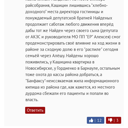
райсобрания, Кашицин лишившись "хлебно-
доходного" места директора гостиницы и
понуждаемый депутатской братией Найденых
продолжает саботаж любого движения вперёд
дабы тот же Найден через своего сына (депутата
от АКЗС и руководителя МО ПП "ЕР" Алексея) смог
продемонстрировать своё влияние на ход жизни в
районе за сходную долю в его "распиле" сегодня
семьёй через Алёшу. Найдены хорошо
поживились, у Кашицина квартирка в
Новосибирске, у Гордиенко в Барнауле, остальным
тоже охота до кассы района добраться, а
"Банфаксу"-неиссякаемая жила информационного
кипиша из района где, как кажется, из местного
дурдома сбежали его пациенты и попали во
власть.
Ответить
|
12
|
3