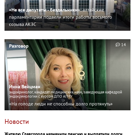
«Не все депутаты - бездельники»:
алтайские
парламентарии подвели итоги работы восьмого
созыва АКЗС
14
Разговор
Инна Вейцман
эндокринолог, кандидат медицинских наук, заведующая кафедрой
эндокринологии с курсом ДПО АГМУ
«На голоде люди не способны долго протянуть»
Новости
Жителю Славгорода назначили пенсию и выплатили долги