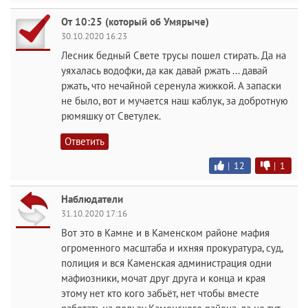
От 10:25 (который об Умярыче)
30.10.2020 16:23
Лесник бедный Свете трусы пошел стирать. Да на
уяхалась водофки, да как давай ржать ... давай
ржать, что нечайной серенула жижкой. А запаски
не было, вот и мучается наш каблук, за добротную
рюмяшку от Светулек.
Ответить
|
12
|
1
Наблюдатели
31.10.2020 17:16
Вот это в Камне и в Каменском районе мафия
огроменного масштаба и ихняя прокуратура, суд,
полиция и вся Каменская администрация одни
мафиозники, мочат друг друга и конца и края
этому нет кто кого забьёт, нет чтобы вместе