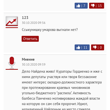
|
7
|
15
123
30.10.2020 09:56
Ссыкунишку умарова выгнали нет?
Ответить
|
11
|
0
Мнение
30.10.2020 09:59
Дело Найдена живо! Кураторы Гордиенко и иже с
ними депутаты участвуя или творя беззаконие
имеют интерес окладно-должностного характера
при протежировании краевых чиновников
угольно-бюджетного "распила". Активность
балбеса Панченко мотивирована жаждой власти
на которую он сам себя пророчит. Идиот,
назначенный Найденым на место спикера