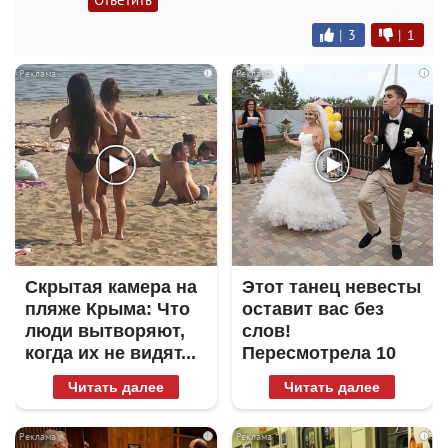
|
3
|
1
i
i
Скрытая камера на
Этот танец невесты
пляже Крыма: Что
оставит вас без
люди вытворяют,
слов!
когда их не видят...
Пересмотрела 10
раз
Читать далее
Читать далее
i
i