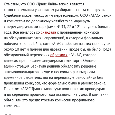
Отметим
,
что ООО «Транс-Лайн» также является
самостоятельным участником разбирательств за маршруты.
Судебные тяжбы между этим перевозчиком
,
ООО «АГАС-Транс»
и комитетом по дорожному хозяйству за маршруты
с нерегулируемыми тарифами № 33
,
77 и 121 тянулись больше
года. Все началось со
скандала
с проведением конкурса
на обслуживание этих направлений
,
в котором формально
победил «Транс-Лайн», хотя «АГАС» работал на этих маршрутах
около 10 лет и причин для нареканий
,
вроде бы
,
не было. Тогда
обездоленный перевозчик
обратился
в УФАС
,
которое
вынесло предписание аннулировать эти торги. Однако
администрация Барнаула решила обжаловать решение
антимонопольщиков в суде и несколько раз выдавала
временное свидетельство на перевозку «Транс-Лайну» без
проведения конкурса
,
что формально было в рамках закона.
При этом «АГАС-Транс» также участвовал в этих процедурах
и до середины прошлого года оставался не у дел. В компании
объясняли это предвзятостью комиссии профильного
комитета.