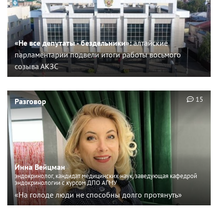
«Не все депутаты - бездельники»:
алтайские
парламентарии подвели итоги работы восьмого
созыва АКЗС
15
Разговор
Инна Вейцман
эндокринолог, кандидат медицинских наук, заведующая кафедрой
эндокринологии с курсом ДПО АГМУ
«На голоде люди не способны долго протянуть»