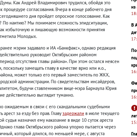
й Думы. Как Андрей Владимирович трудился
,
обойдя это
из
к процедуре согласования. Вчера в конце рабочего дня
18
 сегодняшнего дня пройдет опросное голосование. Как
? По наитию? Мы понимаем сложность эпидситуации
,
В 
как избыточную и лишающую возможности принятия
де
отметила Молодых.
17
анее мэрии задавало и ИА «Банкфакс», однако редакция
По
 действительно руководит Октябрьским районом
по
период отсутствия главы района». При этом остался неясен
кр
и
,
поскольку замещать главу в качестве врио или и.о.,
16
района
,
может только его первый заместитель по ЖКХ
,
ородской администрации. По свидетельствам инсайдеров
,
Фе
алитетом
,
будучи ставленником вице-мэра Барнаула Юрия
пр
ие действительно выглядит туманно.
16
ло ожидаемым в связи с его скандальными судебными
ь арест за езду без прав. Главу
задержали
в июле текущего
ле
й судья назначил ему наказание в виде 10 суток ареста
15
Однако глава Октябрьского района упорно пытается через
ничный
,
который длился
,
по меньшей мере
,
с августа
Гл