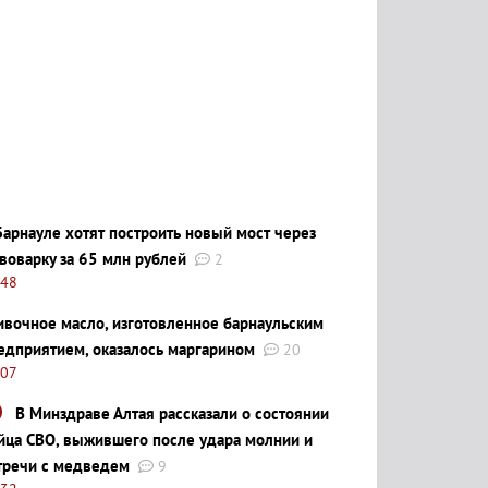
Барнауле хотят построить новый мост через
воварку за 65 млн рублей
2
:48
ивочное масло, изготовленное барнаульским
едприятием, оказалось маргарином
20
:07
В Минздраве Алтая рассказали о состоянии
йца СВО, выжившего после удара молнии и
тречи с медведем
9