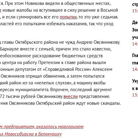
ся. При этом Новикова видели в общественных местах
,
ст
л
новые жалобы на вступившее в силу решение в Восьмой
15
,
и если суммировать все его
попытки
, то это уже седьмая.
Де
ластей его попытками избежать наказания
,
так что уход
Зо
уч
д главы Октябрьского района не чужд Андрею Овсянникову.
14
 Барнауле вместе с семьей
,
причем это стало известно
,
Гл
 необоснованное расходование бюджетных средств
 центра на работу. Претензии к главе района вышли
гл
йонным депутатом от «Справедливой России» Алексеем
14
у Овсянников отрицал обвинения
,
а затем попытался
Ук
ицкий район из-за «нелепых слухов», а машину якобы
к 
тересах муниципалитета. Впрочем
,
последний аргумент
13
 72 тысячи рублей Овсянникову
внесли
представление.
чения Овсянникова Октябрьский район ждут новые скандалы.
им предприятием, оказалось маргарином
з Новосибирска в Белокуриху