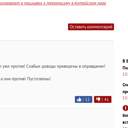
озревают в призывах к терроризму в Алтайском крае
Оставить комментарий
В 
ил уже против! Слабые доводы приведены в оправдание!
Пи
12
 а они против! Пустозвоны!
Сл
пр
12
|
12
|
41
бо
вс