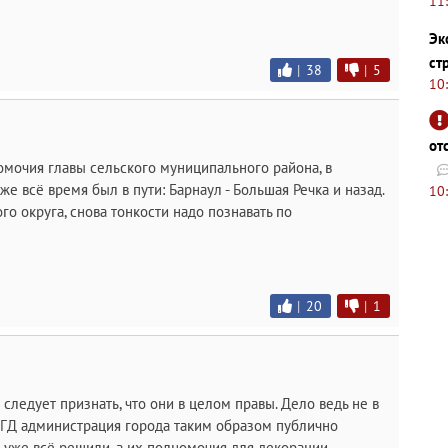
11
Эк
ст
|
38
|
5
10
от
омочия главы сельского муниципального района, в
же всё время был в пути: Барнаул - Большая Речка и назад.
10
о округа, снова тонкости надо познавать по
|
20
|
1
следует признать, что они в целом правы. Дело ведь не в
в БГД администрация города таким образом публично
их уже всё решили, а их полномочия для декорации.