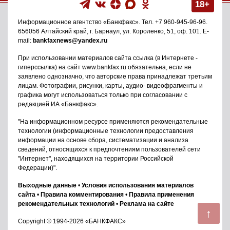
18+
Информационное агентство
«Банкфакс»
. Тел.
+7 960-945-96-96
.
656056
Алтайский край, г. Барнаул
,
ул. Короленко, 51, оф. 101
. E-
mail:
bankfaxnews@yandex.ru
При использовании материалов сайта ссылка (в Интернете -
гиперссылка) на сайт www.bankfax.ru обязательна, если не
заявлено однозначно, что авторские права принадлежат третьим
лицам. Фотографии, рисунки, карты, аудио- видеофрагменты и
графика могут использоваться только при согласовании с
редакцией ИА «Банкфакс».
"На информационном ресурсе применяются рекомендательные
технологии (информационные технологии предоставления
информации на основе сбора, систематизации и анализа
сведений, относящихся к предпочтениям пользователей сети
"Интернет", находящихся на территории Российской
Федерации)".
Выходные данные
•
Условия использования материалов
сайта
•
Правила комментирования
•
Правила применения
рекомендательных технологий
•
Реклама на сайте
↑
Copyright © 1994-2026 «БАНКФАКС»