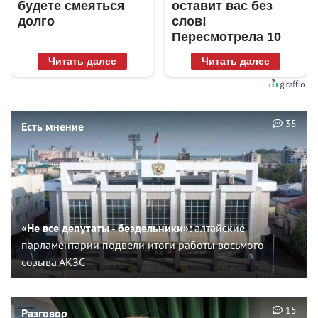
будете смеяться
оставит вас без
долго
слов!
Пересмотрела 10
раз
Читать далее
Читать далее
35
Есть мнение
«Не все депутаты - бездельники»:
алтайские
парламентарии подвели итоги работы восьмого
созыва АКЗС
15
Разговор