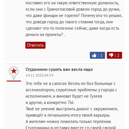
поставил его на такую ответственную должность,
если они с Грамогласовой довели город до ручки,
что даже фонари не горели? Почему кто-то решил,
что доведя город до такого стояния тогда, они
сделают что-то полезное сейчас, даже когда есть
деньги на проекты? .
Ответить
|
1
|
2
Студеникин сушить вам весла надо
14.11.2020 04:59
Это тебе не в сапогах бегать по боз больнице с
ассенизатором, серьёзные проблемы у города с
исполнением, и виноват будет не Гузеев
и другие, а конкретно ТЫ.
Твоё не умение выстроить диалог с окружением,
приведёт к печальному итогу твоей карьеры.
А жителям можно пожелать только терпения.
Студеникина в отставку вместе со своей сворой