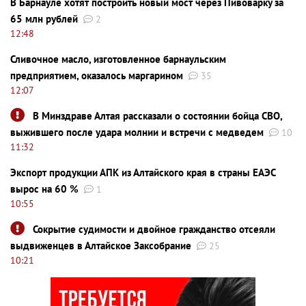
В Барнауле хотят построить новый мост через Пивоварку за
65 млн рублей
2
12:48
Сливочное масло, изготовленное барнаульским
предприятием, оказалось маргарином
35
12:07
В Минздраве Алтая рассказали о состоянии бойца СВО,
выжившего после удара молнии и встречи с медведем
10
11:32
Экспорт продукции АПК из Алтайского края в страны ЕАЭС
вырос на 60 %
1
10:55
Сокрытие судимости и двойное гражданство отсеяли
выдвиженцев в Алтайское Заксобрание
25
10:21