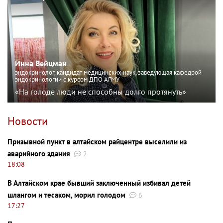
Инна Вейцман
эндокринолог, кандидат медицинских наук, заведующая кафедрой
эндокринологии с курсом ДПО АГМУ
«На голоде люди не способны долго протянуть»
Новости
Призывной пункт в алтайском райцентре выселили из
аварийного здания
2
18:08
В Алтайском крае бывший заключенный избивал детей
шлангом и тесаком, морил голодом
6
17:27