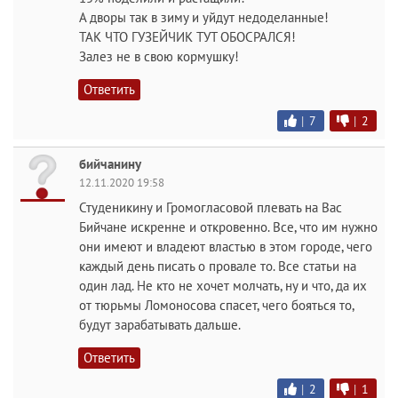
А дворы так в зиму и уйдут недоделанные!
ТАК ЧТО ГУЗЕЙЧИК ТУТ ОБОСРАЛСЯ!
Залез не в свою кормушку!
Ответить
|
7
|
2
бийчанину
12.11.2020 19:58
Студеникину и Громогласовой плевать на Вас
Бийчане искренне и откровенно. Все, что им нужно
они имеют и владеют властью в этом городе, чего
каждый день писать о провале то. Все статьи на
один лад. Не кто не хочет молчать, ну и что, да их
от тюрьмы Ломоносова спасет, чего бояться то,
будут зарабатывать дальше.
Ответить
|
2
|
1