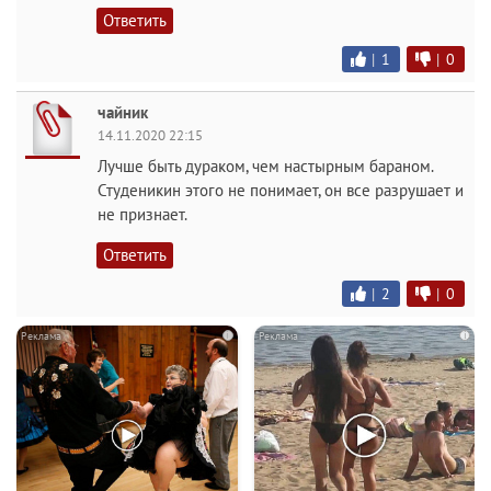
Ответить
|
1
|
0
чайник
14.11.2020 22:15
Лучше быть дураком, чем настырным бараном.
Студеникин этого не понимает, он все разрушает и
не признает.
Ответить
|
2
|
0
i
i