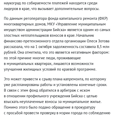
наукоград по собираемости платежей находится среди
лидеров в крае
,
что вызывает дополнительные вопросы.
По данным регоператора фонда капитального ремонта
(
ФКР)
многоквартирных домов
,
МКУ «Управление муниципальным
имуществом администрации Бийска» является одним из самых
злостных неплательщиков взносов в крае. Начальник
финансово-претензионного отдела организации Олеся Зотова
рассказала
,
что на 1 октября задолженность составила 8,3 млн
рублей. Она отметила
,
что это является негативным фактором:
по этой причине многие люди
,
проживающие
в муниципальных квартирах
,
лишаются возможности
улучшения жилищных условий по краевой программе.
Это может привести к срыву плана капремонта
,
по которому
уже распланированы работы и установлены конечные сроки.
В связи с этим фонд обратился в арбитраж с иском
в отношении профильного учреждения Бийска с целью
взыскать неуплаченные взносы за муниципальное жилье.
Помимо этого было подано обращение в прокуратуру
с просьбой провести проверку в мэрии города по соблюдению