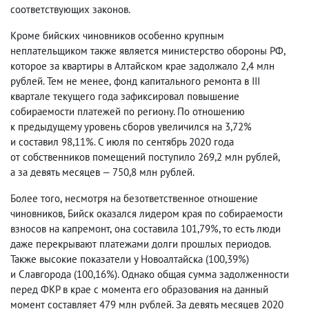
соответствующих законов.
Кроме бийских чиновников особенно крупным
неплательщиком также является министерство обороны РФ
,
которое за квартиры в Алтайском крае задолжало 2,4 млн
рублей. Тем не менее
,
фонд капитального ремонта в III
квартале текущего года зафиксировал повышение
собираемости платежей по региону. По отношению
к предыдущему уровень сборов увеличился на 3,72%
и составил 98,11%. С июля по сентябрь 2020 года
от собственников помещений поступило 269,2 млн рублей
,
а за девять месяцев — 750,8 млн рублей.
Более того
,
несмотря на безответственное отношение
чиновников
,
Бийск оказался лидером края по собираемости
взносов на капремонт
,
она составила 101,79%, то есть люди
даже перекрывают платежами долги прошлых периодов.
Также высокие показатели у Новоалтайска
(
100,39%)
и Славгорода
(
100,16%). Однако общая сумма задолженности
перед ФКР в крае с момента его образования на данный
момент составляет 479 млн рублей. За девять месяцев 2020