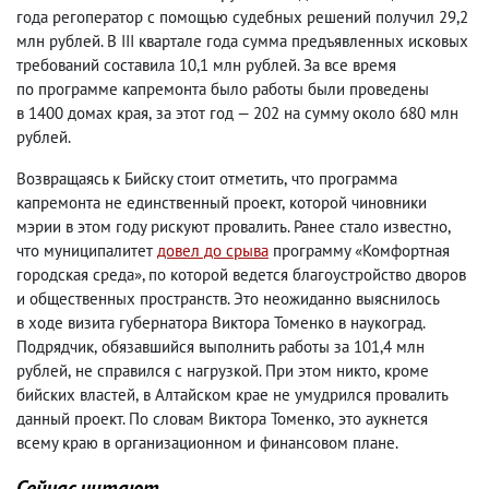
года регоператор с помощью судебных решений получил 29,2
млн рублей. В III квартале года сумма предъявленных исковых
требований составила 10,1 млн рублей. За все время
по программе капремонта было работы были проведены
в 1400 домах края
,
за этот год — 202 на сумму около 680 млн
рублей.
Возвращаясь к Бийску стоит отметить
,
что программа
капремонта не единственный проект
,
которой чиновники
мэрии в этом году рискуют провалить. Ранее стало известно
,
что муниципалитет
довел до срыва
программу «Комфортная
городская среда», по которой ведется благоустройство дворов
и общественных пространств. Это неожиданно выяснилось
в ходе визита губернатора Виктора Томенко в наукоград.
Подрядчик
,
обязавшийся выполнить работы за 101,4 млн
рублей
,
не справился с нагрузкой. При этом никто
,
кроме
бийских властей
,
в Алтайском крае не умудрился провалить
данный проект. По словам Виктора Томенко
,
это аукнется
всему краю в организационном и финансовом плане.
Сейчас читают