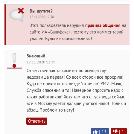
Вы шутите?
12.11.2020 12:30
Этот пользователь нарушил
правила общения
на
сайте ИА «Банкфакс», поэтому его комментарий
удален. Будьте взаимовежливы!
Знающий
12.11.2020 12:39
Ответственная за комитет по имуществу
недозамша первая! Со всех сторон все проср-ла!
Куда не прикоснется везде "отлично". УМИ, Маяк,
Служба спасения и тд! Наверное спросить надо с
таких работников! Хотя там что с гуся вода сейчас
все в Москву улетят дальше учиться надо! Полный
абзац. Проблем то нету!
Ответить
|
13
|
1