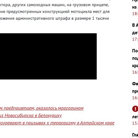
ктора
,
других
самоходных машин
,
на грузовом прицепе
,
из
вне предусмотренных конструкцией мотоцикла мест для
18
ложение
административного штрафа в размере 1 тысячи
В 
де
17
По
по
кр
16
Фе
пр
16
им предприятием, оказалось маргарином
з Новосибирска в Белокуриху
ле
озревают в призывах к терроризму в Алтайском крае
15
Гл