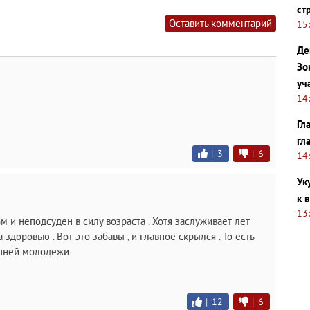
ст
Оставить комментарий
15
Де
Зо
уч
14
Гл
гл
|
3
|
6
14
Ук
к 
13
 и неподсуден в силу возраста . Хотя заслуживает лет
здоровью . Вот это забавы , и главное скрылся . То есть
нешней молодежи
|
12
|
6