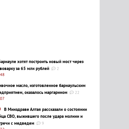
Барнауле хотят построить новый мост через
воварку за 65 млн рублей
2
:48
ивочное масло, изготовленное барнаульским
едприятием, оказалось маргарином
22
:07
В Минздраве Алтая рассказали о состоянии
йца СВО, выжившего после удара молнии и
тречи с медведем
9