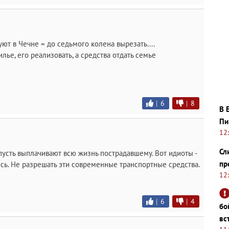
т в Чечне = до седьмого колена вырезать....
лье, его реализовать, а средства отдать семье
|
6
|
8
В 
Пи
12
Сл
 пусть выплачивают всю жизнь пострадавшему. Вот идиоты -
пр
сь. Не разрешать эти современные транспортные средства.
12
|
6
|
4
бо
вс