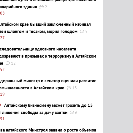
 аварийного здания
2
:08
Алтайском крае бывший заключенный избивал
тей шлангом и тесаком, морил голодом
5
:27
следовательницу одиозного иноагента
дозревают в призывах к терроризму в Алтайском
ае
12
:52
деральный министр и сенатор оценили развитие
омышленности в Алтайском крае
13
:19
Алтайскому бизнесмену может грозить до 15
т лишения свободы за дачу взятки
6
:51
ава алтайского Минстроя заявил о росте объемов