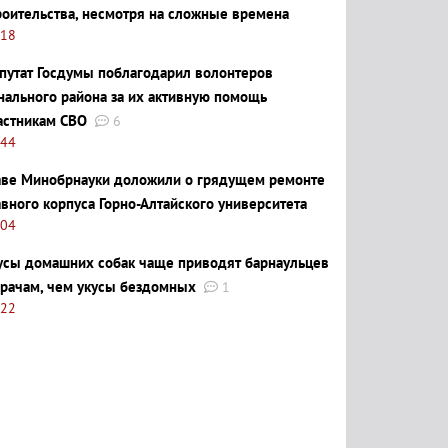
роительства, несмотря на сложные времена
:18
путат Госдумы поблагодарил волонтеров
нального района за их активную помощь
астникам СВО
6
:44
аве Минобрнауки доложили о грядущем ремонте
авного корпуса Горно-Алтайского университета
:04
усы домашних собак чаще приводят барнаульцев
врачам, чем укусы бездомных
1
:22