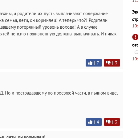
11
Эк
азаны, и родители их пусть выплачивают содержание
ст
ка семья, дети, он кормилец! А теперь что?! Родители
10
авшему потерянный уровень дохода! А в случае
тятей пенсию пожизненную должны выплачивать. И никак
от
10
|
7
|
3
. Но и пострадавшему по проезжей части, в пьяном виде,
|
4
|
3
ья, дети, он кормилец!