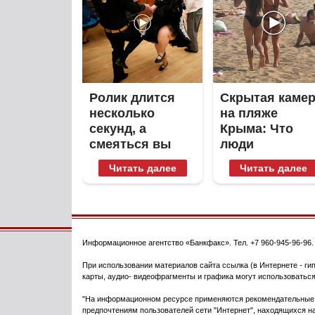
Ролик длится
Скрытая каме
несколько
на пляже
секунд, а
Крыма: Что
смеяться вы
люди
будете долго
вытворяют,
Читать далее
Читать далее
когда их не
видят...
Информационное агентство
«Банкфакс»
. Тел.
+7 960-945-96-96
При использовании материалов сайта ссылка (в Интернете - гип
карты, аудио- видеофрагменты и графика могут использоваться
"На информационном ресурсе применяются рекомендательные т
предпочтениям пользователей сети "Интернет", находящихся на