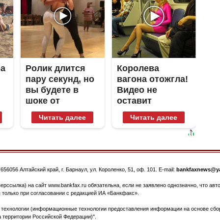
ра
Ролик длится
Королева
пару секунд, но
вагона отожгла!
вы будете в
Видео не
шоке от
оставит
увиденного
равнодушным
Читать далее
Читать далее
.
656056
Алтайский край, г. Барнаул
,
ул. Короленко, 51, оф. 101
. E-mail:
bankfaxnews@ya
ерссылка) на сайт www.bankfax.ru обязательна, если не заявлено однозначно, что ав
 только при согласовании с редакцией ИА «Банкфакс».
ехнологии (информационные технологии предоставления информации на основе сбора
 территории Российской Федерации)".