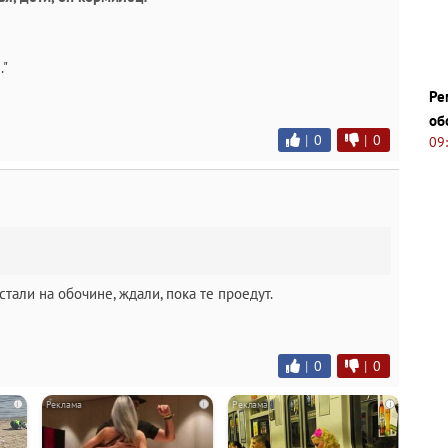
."
Ре
об
|
0
|
0
09
встали на обочине, ждали, пока те проедут.
|
0
|
0
i
i
i