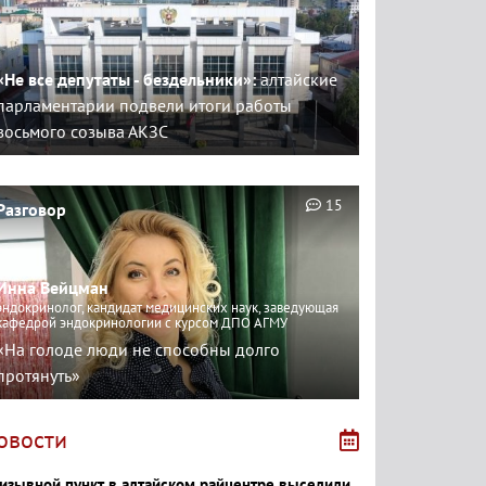
«Не все депутаты - бездельники»:
алтайские
парламентарии подвели итоги работы
восьмого созыва АКЗС
15
Разговор
Инна Вейцман
эндокринолог, кандидат медицинских наук, заведующая
кафедрой эндокринологии с курсом ДПО АГМУ
«На голоде люди не способны долго
протянуть»
овости
изывной пункт в алтайском райцентре выселили