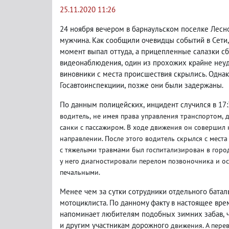
25.11.2020 11:26
24 ноября вечером в барнаульском поселке Лесн
мужчина. Как сообщили очевидцы событий в Сети
,
момент выпал оттуда
,
а прицепленные салазки сб
видеонаблюдения
,
один из прохожих крайне неуд
виновники с места происшествия скрылись. Одна
Госавтоинспекциии
,
позже они были задержаны.
По данным полицейских
,
инцидент случился в 17
водитель
,
не имея права управления транспортом
,
санки с пассажиром. В ходе движения он совершил 
направлении. После этого водитель скрылся с мест
с тяжелыми травмами
был госпитализирован в горо
у него диагностировали перелом позвоночника и ос
печальными.
Менее чем за сутки сотрудники отдельного бат
мотоциклиста. По данному факту в настоящее вре
напоминает любителям подобных зимних забав
,
и другим участникам дорожного
движения. А пере