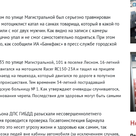
ом по улице Магистральной был серьезно травмирован
мотоциклист катал на санках товарища
,
который в какой-то
или с ног двух мужчин. Как видно на записи с камеры
ачно упал и не смог самостоятельно подняться. При этом
ко
,
как сообщили ИА «Банкфакс» в пресс-службе городской
:35 по улице
Магистральной
,
101 в поселке Лесном. 16-летний
двигался на мотоцикле
Racer
RC150
-
23A
и та
щил на
прицепе
наезд на пешехода
,
который двигался по дороге в попутном
а происшествия. Тем временем 34-летний пострадавший
дскую больницу № 1. Как утверждают очевидцы случившегося
,
нования черепа. Последствия для здоровья могут быть самыми
альона ДПС ГИБДД разыскали несовершеннолетнего
мя проводится проверка. Госавтоинспекция Барнаула
Н
что это несет угрозу жизни и здоровью как самим
,
так
возка людей вне кабины автомобиля
(
за исключением
случаев
,
Пр