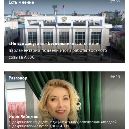
35
Есть мнение
«Не все депутаты - бездельники»:
алтайские
парламентарии подвели итоги работы восьмого
созыва АКЗС
15
Разговор
Инна Вейцман
эндокринолог, кандидат медицинских наук, заведующая кафедрой
эндокринологии с курсом ДПО АГМУ