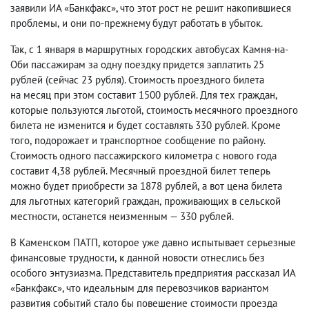
заявили ИА «Банкфакс», что этот рост не решит накопившиеся
проблемы
,
и они по-прежнему будут работать в убыток.
Так
,
с 1 января в маршрутных городских автобусах Камня-на-
Оби пассажирам за одну поездку придется заплатить 25
рублей
(
сейчас 23 рубля). Стоимость проездного билета
на месяц при этом составит 1500 рублей. Для тех граждан
,
которые пользуются льготой
,
стоимость месячного проездного
билета не изменится и будет составлять 330 рублей. Кроме
того
,
подорожает и транспортное сообщение по району.
Стоимость одного пассажирского километра с нового года
составит 4,38 рублей. Месячный проездной билет теперь
можно будет приобрести за 1878 рублей
,
а вот цена билета
для льготных категорий граждан
,
проживающих в сельской
местности
,
останется неизменным — 330 рублей.
В Каменском ПАТП
,
которое уже давно испытывает серьезные
финансовые трудности
,
к данной новости отнеслись без
особого энтузиазма. Представитель предприятия рассказал ИА
«Банкфакс», что идеальным для перевозчиков вариантом
развития событий стало бы повешение стоимости проезда