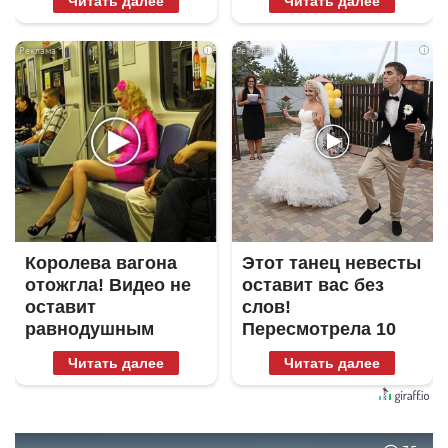
Читать далее
Читать далее
i
i
Королева вагона
Этот танец невесты
отожгла! Видео не
оставит вас без
оставит
слов!
равнодушным
Пересмотрела 10
раз
Читать далее
Читать далее