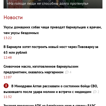
«На голоде люди не способны долго протянуть»
Новости
Укусы домашних собак чаще приводят барнаульцев к врачам,
чем укусы бездомных
13:22
В Барнауле хотят построить новый мост через Пивоварку за
65 млн рублей
12:48
Сливочное масло, изготовленное барнаульским
предприятием, оказалось маргарином
4
12:07
В Минздраве Алтая рассказали о состоянии бойца СВО,
выжившего после удара молнии и встречи с медведем
2
11:32
Экспорт продукции АПК из Алтайского края в страны ЕАЭС