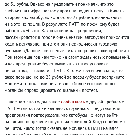
до 31 рубля. Однако на предприятии понимали
,
что это
заоблачная цифра
,
поэтому просили поднять цену на билеты
в городских автобусах хотя бы до 27 рублей
,
но чиновники
и на это не пошли. В результате ПАТП по-прежнему будет
работать в убыток. Как пояснили на предприятии
,
пассажиропоток в городе очень низкий
,
автобусам приходится
ходить регулярно
,
при этом они периодически курсируют
пустыми. «Данное повышение никак не решит наши проблемы.
При этом еще год нам точно не стоит ждать новых повышений
,
и как предприятие будет выживать в таких условиях —
непонятно», — заявили в ПАТП. В то же время очевидно
,
что
даже повышение до 25 рублей за поездку будет воспринято
многими горожанами негативно
,
а более высокие цены
могли бы спровоцировать социальный протест.
Напомним
,
что годом ранее
сообщалось
о другой проблеме
ПАТП — там остро не хватало сотрудников. Представители
предприятия подтверждали
,
что автобусы не могут выйти
на линию по причине отсутствия водителей. Когда проблема
решится
,
никто тогда сказать не мог
,
ведь в ПАТП начался
настоящий кадровый голод
,
желающих сесть за руль автобуса