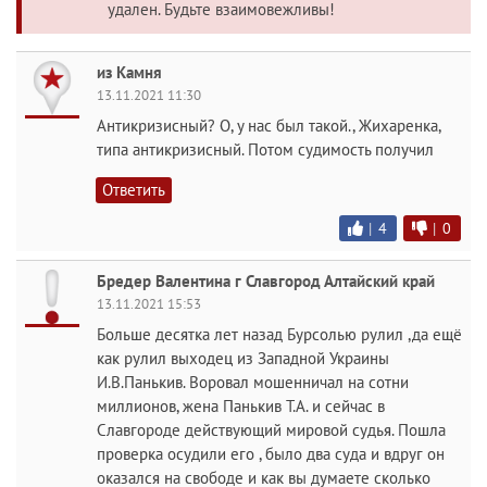
удален. Будьте взаимовежливы!
из Камня
13.11.2021 11:30
Антикризисный? О, у нас был такой., Жихаренка,
типа антикризисный. Потом судимость получил
Ответить
|
4
|
0
Бредер Валентина г Славгород Алтайский край
13.11.2021 15:53
Больше десятка лет назад Бурсолью рулил ,да ещё
как рулил выходец из Западной Украины
И.В.Панькив. Воровал мошенничал на сотни
миллионов, жена Панькив Т.А. и сейчас в
Славгороде действующий мировой судья. Пошла
проверка осудили его , было два суда и вдруг он
оказался на свободе и как вы думаете сколько