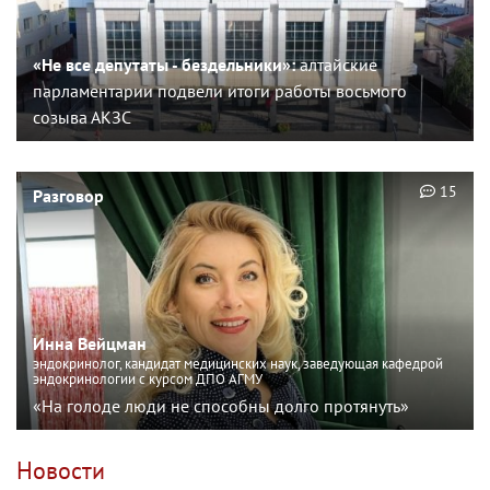
«Не все депутаты - бездельники»:
алтайские
парламентарии подвели итоги работы восьмого
созыва АКЗС
15
Разговор
Инна Вейцман
эндокринолог, кандидат медицинских наук, заведующая кафедрой
эндокринологии с курсом ДПО АГМУ
«На голоде люди не способны долго протянуть»
Новости