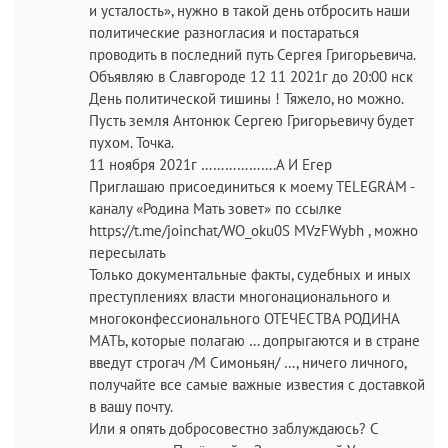
и усталость», нужно в такой день отбросить наши
политические разногласия и постараться
проводить в последний путь Сергея Григорьевича.
Объявляю в Славгороде 12 11 2021г до 20:00 нск
День политической тишины ! Тяжело, но можно.
Пусть земля Антонюк Сергею Григорьевичу будет
пухом. Точка.
11 ноября 2021г ……………….А И Егер
Приглашаю присоединиться к моему TELEGRAM -
каналу «Родина Мать зовет» по ссылке
https://t.me/joinchat/WO_oku0S MVzFWybh , можно
пересылать
Только документальные факты, судебных и иных
преступлениях власти многонационального и
многоконфессионального ОТЕЧЕСТВА РОДИНА
МАТЬ, которые полагаю … допрыгаются и в стране
введут строгач /М Симоньян/ …, ничего личного,
получайте все самые важные известия с доставкой
в вашу почту.
Или я опять добросовестно заблуждаюсь? С