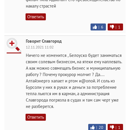
накалу страстей
Ответить
|
6
|
1
Говорит Славгород
12.11.2021 11:02
Ничего не изменится , Белоуско будет заниматься
своим солевым бизнесом, на ятеки ему наплевать.
А как можно совмещать бизнес и муниципальную
работу ? Почему прокурор молчит ? Да....
Алтайэнерго хапает и ртом и@опой. И соль из
Бурсоли у них в руках и деньги за потребление
тепла льются им в карман, а администрация
Славгорода погрязла в судах и там сам черт уже
не разберется.
Ответить
|
20
|
1