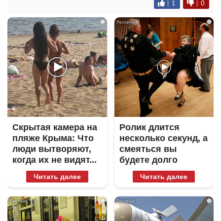
|
1
|
0
i
i
Скрытая камера на
Ролик длится
пляже Крыма: Что
несколько секунд, а
люди вытворяют,
смеяться вы
когда их не видят...
будете долго
Читать далее
Читать далее
i
i