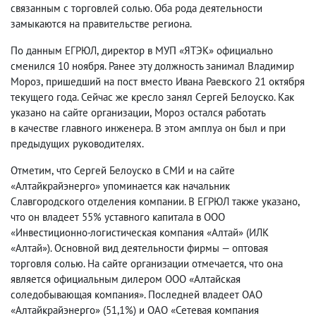
связанным с торговлей солью. Оба рода деятельности
замыкаются на правительстве региона.
По данным ЕГРЮЛ
,
директор в МУП «ЯТЭК» официально
сменился 10 ноября. Ранее эту должность занимал Владимир
Мороз
,
пришедший на пост вместо Ивана Раевского 21 октября
текущего года. Сейчас же кресло занял Сергей Белоуско. Как
указано на сайте организации
,
Мороз остался работать
в качестве главного инженера. В этом амплуа он был и при
предыдущих руководителях.
Отметим
,
что Сергей Белоуско в СМИ и на сайте
«Алтайкрайэнерго» упоминается как начальник
Славгородского отделения компании. В ЕГРЮЛ также указано
,
что он владеет 55% уставного капитала в ООО
«Инвестиционно-логистическая компания «Алтай»
(
ИЛК
«Алтай»). Основной вид деятельности фирмы — оптовая
торговля солью. На сайте организации отмечается
,
что она
является официальным дилером ООО «Алтайская
соледобывающая компания». Последней владеет ОАО
«Алтайкрайэнерго»
(
51,1%) и ОАО «Сетевая компания