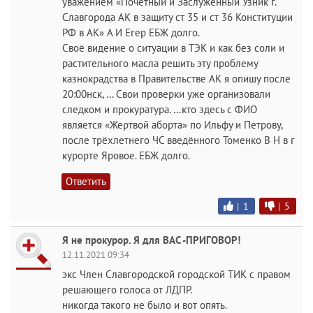
уважением «Почётный и Заслуженный Узник г.
Славгорода АК в защиту ст 35 и ст 36 Конституции
РФ в АК» А И Егер ЕБЖ долго.
Своё видение о ситуации в ТЭК и как без соли и
растительного масла решить эту проблему
казнокрадства в Правительстве АК я опишу после
20:00нск, … Свои проверки уже организовали
следком и прокуратура. …кто здесь с ФИО
является «Жертвой аборта» по Ильфу и Петрову,
после трёхлетнего ЧС введённого Томенко В Н в г
курорте Яровое. ЕБЖ долго.
Ответить
|
1
|
5
Я не прокурор. Я для ВАС -ПРИГОВОР!
12.11.2021 09:34
экс Член Славгородской городской ТИК с правом
решающего голоса от ЛДПР.
никогда такого не было и вот опять.