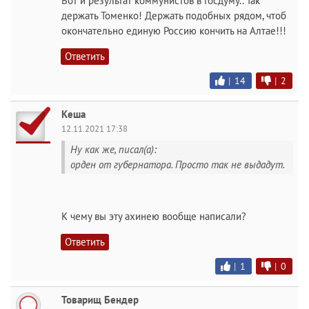
Вот и результат коммунистов в Госдуму.. Так
держать Томенко! Держать подобных рядом, чтоб
окончательно единую Россию кончить на Алтае!!!
Ответить
|
14
|
2
Кеша
12.11.2021 17:38
Ну как же, писал(а):
орден от губернатора. Просто так не выдадут.
К чему вы эту ахинею вообще написали?
Ответить
|
1
|
0
Товарищ Бендер