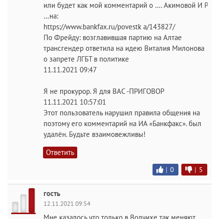
или будет как мой комментарий о …. Акимовой И Р
…на:
https://www.bankfax.ru/povestk a/143827/
По Фрейду: возглавившая партию на Алтае
трансгендер ответила на идею Виталия Милонова
о запрете ЛГБТ в политике
11.11.2021 09:47
Я не прокурор. Я для ВАС -ПРИГОВОР
11.11.2021 10:57:01
Этот пользователь нарушил правила общения на
поэтому его комментарий на ИА «Банкфакс». был
удалён. Будьте взаимовежливы!
Ответить
|
0
|
5
гость
12.11.2021 09:54
Мне казалось что только в Волчихе так меняют