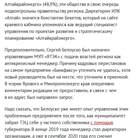
Алтайкрайэнерго»
(
48,9%), эти общества в свою очередь
подконтрольны правительству региона. Директором ИЛК
«Алтай» значится Константин Бекетов
,
который на сайте
краевого кабмина упоминался как ведущий специалист
управления по проектам развития и стратегическому
планированию «Алтайкрайэнерго».
Предположительно
,
Сергей Белоуско был назначен
управляющим МУП «ЯТЭК» с подачи властей региона как
антикризисный менеджер. Причину кадровых перестановок
на самом предприятии «Банкфаксу» уточнить не удалось
,
хотя
новый руководитель был на месте
,
что уточнили в приемной.
В мэрии Ярового и Минпромнэнерго края оперативно
комментарии редакции не предоставили
,
в связи с чем
в их адрес был направлен запрос.
Надо сказать
,
что
Белоуско
уже имеет опыт управления этим
проблемным предприятием после того
,
как муниципалитет
забрал ТЭЦ себе у частного собственника
с помощью
губернатора. В конце 2019 года менеджер стал директором
организации
,
а уже в сентябре 2020 года его сменил