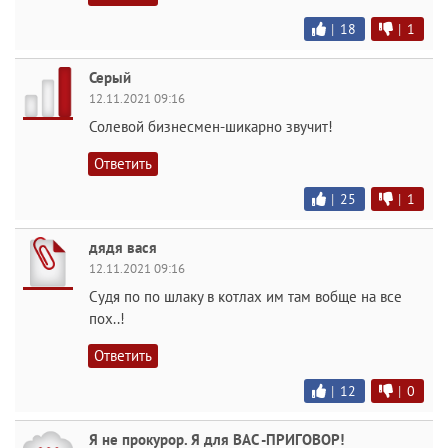
|
18
|
1
Серый
12.11.2021 09:16
Солевой бизнесмен-шикарно звучит!
Ответить
|
25
|
1
дядя вася
12.11.2021 09:16
Судя по по шлаку в котлах им там вобще на все
пох..!
Ответить
|
12
|
0
Я не прокурор. Я для ВАС -ПРИГОВОР!