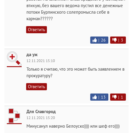
втихую, без вашего ведома пустил все денежные
потоки Бурлинского солепромысла себе в
карман??????
Ответить
|
26
|
3
да уж
12.11.2021 15:10
Только я считаю, что это может быть заявлением в
прокуратуру?
Ответить
|
13
|
1
Для Славгород
12.11.2021 15:20
Минусанул наверно Белоуско)))) или шеф его))))