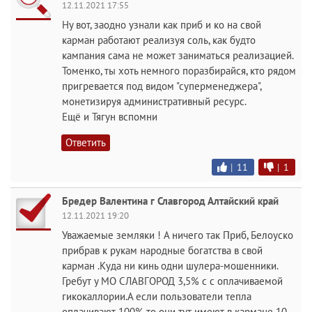
12.11.2021 17:55
Ну вот, заодно узнали как приб и ко на свой
карман работают реализуя соль, как будто
кампания сама не может заниматься реализацией.
Томенко, ты хоть немного поразбирайся, кто рядом
пригревается под видом "суперменеджера",
монетизируя административный ресурс.
Ещё и Тягун вспомни
Ответить
|
11
|
1
Бредер Валентина г Славгород Алтайский край
12.11.2021 19:20
Уважаемые земляки ! А ничего так Приб, Белоуско
прибрав к рукам народные богатства в свой
карман .Куда ни кинь одни шулера-мошенники.
Гребут у МО СЛАВГОРОД 3,5% с с оплачиваемой
гикокаллории.А если пользователи тепла
оплачивают 100% то они тут имеют в кармане 10