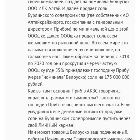
своей компанией, создает на номинала Белоуско
ООО ИЛК Алтай. И далее продает соль
Бурлинского солепромысла (где собственник АО
Алтайкрайэнерго, госкомпания с генеральным
директором Прибом) по минимальной цене этой
ОООшке, далее ОООшка продает соль всем
желающим по рыночной цене. Во всем мире это
называется мошенничество или хищение, но
только не у нас! Таким образом за период с 2018
по 2020 год они прокрутили через частную
ОООшку (где 55% принадлежит господину Прибу
(через "номинала" Белоуско) соли на 173 000 000
рублей.
Как вы там господин Приб в АКЗС говорили...
управлять трамваем и самолетом? Так вот вы
господин Приб точно, пилот высшего класса. Если
умудрились все денежные потоки от продажи
соли на Бурлинском солепромысле пустить через
свой ЛИЧНЫЙ карман!
Или может товарищ Белоуско ваш подчиненный,
работая Начальником Славгородского участка, сам