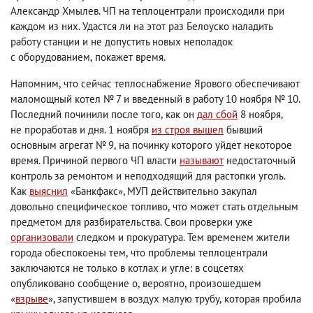
Александр Хмылев. ЧП на теплоцентрали происходили при
каждом из них. Удастся ли на этот раз Белоуско наладить
работу станции и не допустить новых неполадок
с оборудованием
,
покажет время.
Напомним
,
что сейчас теплоснабжение Ярового обеспечивают
маломощный котел № 7 и введенный в работу 10 ноября № 10.
Последний починили после того
,
как он
дал сбой
8 ноября
,
не проработав и дня. 1 ноября
из строя вышел
бывший
основным агрегат № 9
,
на починку которого уйдет некоторое
время. Причиной первого ЧП власти
называют
недостаточный
контроль за ремонтом и неподходящий для растопки уголь.
Как
выяснил
«Банкфакс», МУП действительно закупал
довольно специфическое топливо
,
что может стать отдельным
предметом для разбирательства. Свои проверки уже
организовали
следком и прокуратура. Тем временем жители
города обеспокоены тем
,
что проблемы теплоцентрали
заключаются не только в котлах и угле: в соцсетях
опубликовано сообщение о
,
вероятно
,
произошедшем
«
взрыве
», запустившем в воздух малую трубу
,
которая пробила