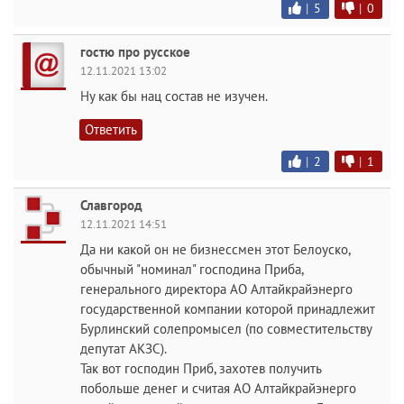
|
5
|
0
гостю про русское
12.11.2021 13:02
Ну как бы нац состав не изучен.
Ответить
|
2
|
1
Славгород
12.11.2021 14:51
Да ни какой он не бизнессмен этот Белоуско,
обычный "номинал" господина Приба,
генерального директора АО Алтайкрайэнерго
государственной компании которой принадлежит
Бурлинский солепромысел (по совместительству
депутат АКЗС).
Так вот господин Приб, захотев получить
побольше денег и считая АО Алтайкрайэнерго