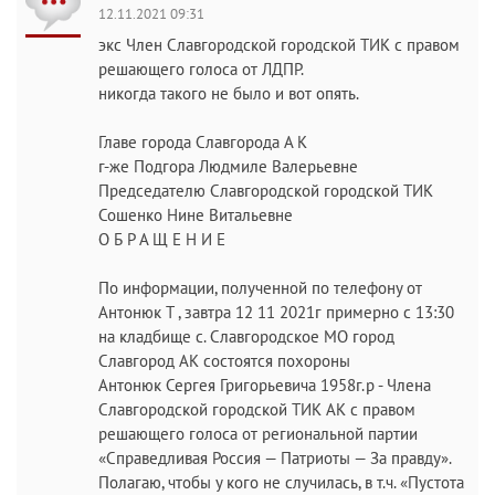
12.11.2021 09:31
экс Член Славгородской городской ТИК с правом
решающего голоса от ЛДПР.
никогда такого не было и вот опять.
Главе города Славгорода А К
г-же Подгора Людмиле Валерьевне
Председателю Славгородской городской ТИК
Сошенко Нине Витальевне
О Б Р А Щ Е Н И Е
По информации, полученной по телефону от
Антонюк Т , завтра 12 11 2021г примерно с 13:30
на кладбище с. Славгородское МО город
Славгород АК состоятся похороны
Антонюк Сергея Григорьевича 1958г.р - Члена
Славгородской городской ТИК АК с правом
решающего голоса от региональной партии
«Справедливая Россия — Патриоты — За правду».
Полагаю, чтобы у кого не случилась, в т.ч. «Пустота