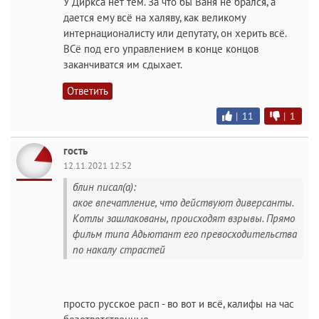
У Диркса нет тем. За что бы Ваня не брался, а
дается ему всё на халяву, как великому
интернационалисту или депутату, он херить всё.
ВСё под его управлением в конце концов
заканчиватся им сдыхает.
Ответить
|
11
|
1
гость
12.11.2021 12:52
блин писал(а):
акое впечатление, что действуют диверсанты.
Котлы зашлакованы, происходят взрывы. Прямо
фильм типа Адьютант его превосходительства
по накалу страстей
просто русское расп - во вот и всё, калифы на час