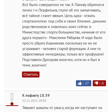
Всё было совершенно не так. К Панову обратился
лично г-н Перфильев, глупо об это замалчивать,
всё тайное станет явным. Цель одна - отжать
спорткомплекс под себя и своих близких ,дальних
родственников и знакомых, коих сейчас в
Министерстве спорта большинство, начиная от его
друга першего - Максимки Рябцева. И надо было
просто убрать Кашникова. поскольку он их не
устраивает - человек старой формации. А они то
эффективные менеджеры, только всё профукали!
Подставили Дроздова конечно, хотя он и был в
теме, конечно!
Ответить
|
27
|
0
К пофакту 18.59
12.11.2021 20:03
Тявкают шакалы от ужаса, когда им наступают на