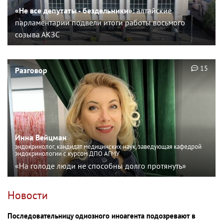
«Не все депутаты - бездельники»:
алтайские
парламентарии подвели итоги работы восьмого
созыва АКЗС
15
Разговор
Инна Вейцман
эндокринолог, кандидат медицинских наук, заведующая кафедрой
эндокринологии с курсом ДПО АГМУ
«На голоде люди не способны долго протянуть»
Новости
Последовательницу одиозного иноагента подозревают в