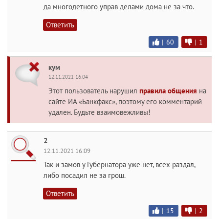
да многодетного управ делами дома не за что.
Ответить
|
60
|
1
кум
12.11.2021 16:04
Этот пользователь нарушил
правила общения
на
сайте ИА «Банкфакс», поэтому его комментарий
удален. Будьте взаимовежливы!
2
12.11.2021 16:09
Так и замов у Губернатора уже нет, всех раздал,
либо посадил не за грош.
Ответить
|
15
|
2