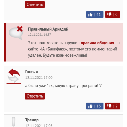
Ответить
|
41
|
0
Правильный Аркадий
12.11.2021 16:57
Этот пользователь нарушил
правила общения
на
сайте ИА «Банкфакс», поэтому его комментарий
удален. Будьте взаимовежливы!
Гость я
12.11.2021 17:00
а было уже "эх, такую страну просрали!"?
Ответить
|
13
|
2
Тренер
12.11.2021 17:03