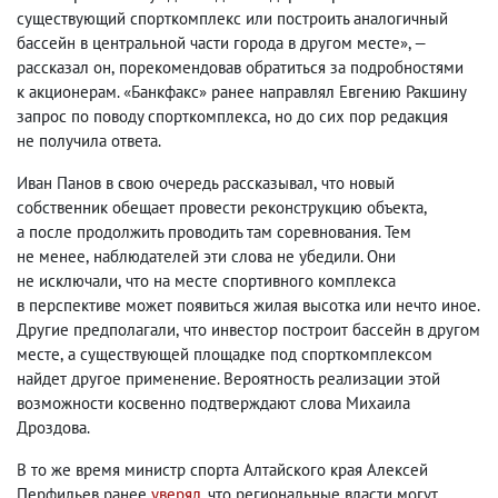
существующий спорткомплекс или построить аналогичный
бассейн в центральной части города в другом месте», —
рассказал он
,
порекомендовав обратиться за подробностями
к акционерам. «Банкфакс» ранее направлял Евгению Ракшину
запрос по поводу спорткомплекса
,
но до сих пор редакция
не получила ответа.
Иван Панов в свою очередь рассказывал
,
что новый
собственник обещает провести реконструкцию объекта
,
а после продолжить проводить там соревнования. Тем
не менее
,
наблюдателей эти слова не убедили. Они
не исключали
,
что на месте спортивного комплекса
в перспективе может появиться жилая высотка или нечто иное.
Другие предполагали
,
что инвестор построит бассейн в другом
месте
,
а существующей площадке под спорткомплексом
найдет другое применение. Вероятность реализации этой
возможности косвенно подтверждают слова Михаила
Дроздова.
В то же время министр спорта Алтайского края Алексей
Перфильев ранее
уверял
, что региональные власти могут