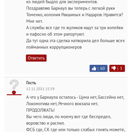
из людей быдло для экспериментов.
Поздравляю Барнаул вы теперь с легкой руки
Томенко, колония Ракшиных и Надаров. Нравится?
Мне нет.
А службы все где то жуликов ищут за три копейки
и пафосно об этом рапортуют.
Да тут одна эта сделка натворила дел больше всех
пойманных коррупционеров
Ответить
|
60
|
3
Гость
12.11.2021 15:59
А что у Барнаула осталось - Цума нет, Бассейна нет,
Локомотива нет, Речного вокзала нет,
ПРОДОЛЖАТЬ!
Вы чего люди, по моему вот где беспредел,
воровство и распил.
ФСБ где, СК где или только слабых гонять можете,