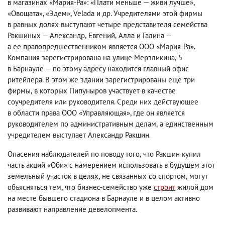
в магазинах «Мария-Ра»: «Плати меньше — живи лучше»,
«Овощата», «Эдем», Velada и др. Учредителями этой фирмы
в равных долях выступают четыре представителя семейства
Ракшиных — Александр
,
Евгений
,
Алла и Галина —
а ее правопредшественником является ООО «Мария-Ра».
Компания зарегистрирована на улице Мерзликина
,
5
в Барнауле — по этому адресу находится главный офис
ритейлера. В этом же здании зарегистрированы еще три
фирмы
,
в которых Пипуныров участвует в качестве
соучредителя или руководителя. Среди них действующее
в области права ООО «Управляющая», где он является
руководителем по административным делам
,
а единственным
учредителем выступает Александр Ракшин.
Опасения наблюдателей по поводу того
,
что Ракшин купил
часть акций «Оби» с намерением использовать в будущем этот
земельный участок в целях
,
не связанных со спортом
,
могут
объясняться тем
,
что бизнес-семейство уже
строит
жилой дом
на месте бывшего стадиона в Барнауле и в целом активно
развивают направление девелопмента.