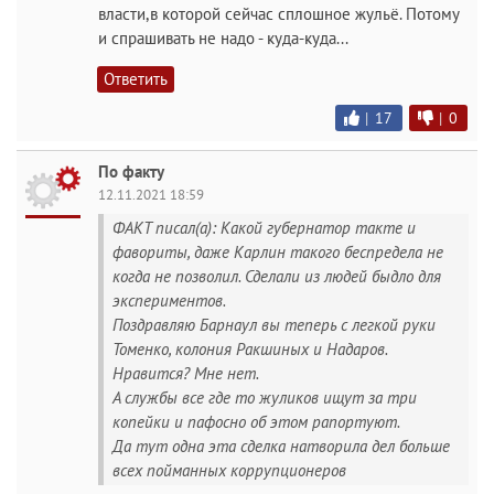
власти,в которой сейчас сплошное жульё. Потому
и спрашивать не надо - куда-куда...
Ответить
|
17
|
0
По факту
12.11.2021 18:59
ФАКТ писал(а): Какой губернатор такте и
фавориты, даже Карлин такого беспредела не
когда не позволил. Сделали из людей быдло для
экспериментов.
Поздравляю Барнаул вы теперь с легкой руки
Томенко, колония Ракшиных и Надаров.
Нравится? Мне нет.
А службы все где то жуликов ищут за три
копейки и пафосно об этом рапортуют.
Да тут одна эта сделка натворила дел больше
всех пойманных коррупционеров