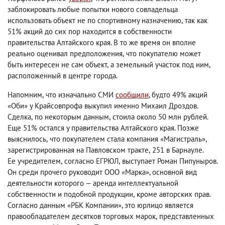
заблокировать любые попытки нового совладельца
использовать объект не по спортивному назначению
,
так как
51% акций до сих пор находится в собственности
правительства Алтайского края. В то же время он вполне
реально оценивал предположения
,
что покупателю может
быть интересен не сам объект
,
а земельный участок под ним
,
расположенный в центре города.
Напомним
,
что изначально СМИ
сообщили
, будто 49% акций
«Оби» у Крайсовпрофа выкупил именно Михаил Дроздов.
Сделка
,
по некоторым данным
,
стоила около 50 млн рублей.
Еще 51% остался у правительства Алтайского края. Позже
выяснилось
,
что покупателем стала компания «Магистраль»,
зарегистрированная на Павловском тракте
,
251 в Барнауле.
Ее учредителем
,
согласно ЕГРЮЛ
,
выступает Роман Пипуныров.
Он среди прочего руководит ООО «Марка», основной вид
деятельности которого — аренда интеллектуальной
собственности и подобной продукции
,
кроме авторских прав.
Согласно данным «РБК Компании», это юрлицо является
правообладателем десятков торговых марок
,
представленных