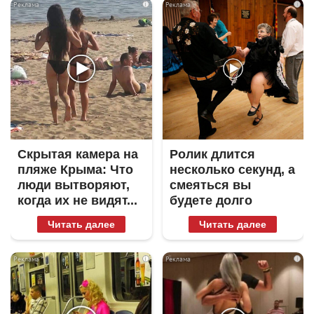
i
i
Скрытая камера на
Ролик длится
пляже Крыма: Что
несколько секунд, а
люди вытворяют,
смеяться вы
когда их не видят...
будете долго
Читать далее
Читать далее
i
i