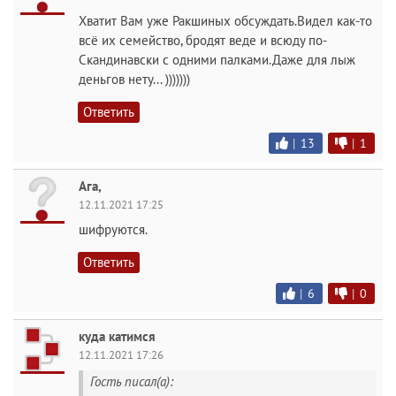
Хватит Вам уже Ракшиных обсуждать.Видел как-то
всё их семейство, бродят веде и всюду по-
Скандинавски с одними палками.Даже для лыж
деньгов нету... )))))))
Ответить
|
13
|
1
Ага,
12.11.2021 17:25
шифруются.
Ответить
|
6
|
0
куда катимся
12.11.2021 17:26
Гость писал(а):