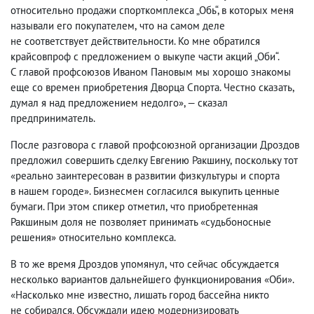
относительно продажи спорткомплекса „Обь“, в которых меня
называли его покупателем
,
что на самом деле
не соответствует действительности. Ко мне обратился
крайсовпроф с предложением о выкупе части акций „Оби“.
С главой профсоюзов Иваном Пановым мы хорошо знакомы
еще со времен приобретения Дворца Спорта. Честно сказать
,
думал я над предложением недолго», — сказал
предприниматель.
После разговора с главой профсоюзной организации Дроздов
предложил совершить сделку Евгению Ракшину
,
поскольку тот
«реально заинтересован в развитии физкультуры и спорта
в нашем городе». Бизнесмен согласился выкупить ценные
бумаги. При этом спикер отметил
,
что приобретенная
Ракшиным доля не позволяет принимать «судьбоносные
решения» относительно комплекса.
В то же время Дроздов упомянул
,
что сейчас обсуждается
несколько вариантов дальнейшего функционирования «Оби».
«Насколько мне известно
,
лишать город бассейна никто
не собирался. Обсуждали идею модернизировать