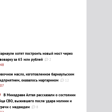
Барнауле хотят построить новый мост через
воварку за 65 млн рублей
2
:48
ивочное масло, изготовленное барнаульским
едприятием, оказалось маргарином
12
:07
В Минздраве Алтая рассказали о состоянии
йца СВО, выжившего после удара молнии и
тречи с медведем
8