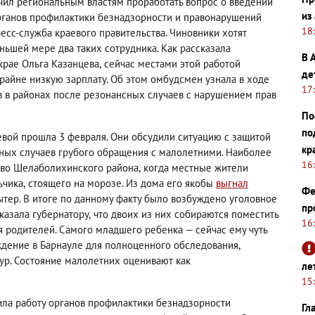
чил региональным властям проработать вопрос о введении
из
органов профилактики безнадзорности и правонарушений
18
сс-служба краевого правительства. Чиновники хотят
ьшей мере два таких сотрудника. Как рассказала
В 
крае Ольга Казанцева
,
сейчас местами этой работой
де
райне низкую зарплату. Об этом омбудсмен узнала в ходе
17
в в районах после резонансных случаев с нарушением прав
По
по
евой прошла 3 февраля. Они обсудили ситуацию с защитой
кр
сных случаев грубого обращения с малолетними. Наиболее
16
нево Шелаболихинского района
,
когда местные жители
ьчика
,
стоящего на морозе. Из дома его якобы
выгнал
Фе
вытер. В итоге по данному факту было возбуждено уголовное
пр
сказала губернатору
,
что двоих из них собираются поместить
16
 родителей. Самого младшего ребенка — сейчас ему чуть
ждение в Барнауле для полноценного обследования
,
р. Состояние малолетних оценивают как
ле
15
ила работу органов профилактики безнадзорности
Гл