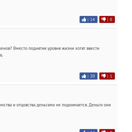
|
14
|
0
менов? Вместо поднятия уровня жизни хотят ввести
ц.
|
20
|
1
инства и отцовства деньгами не поднимается. Деньги они