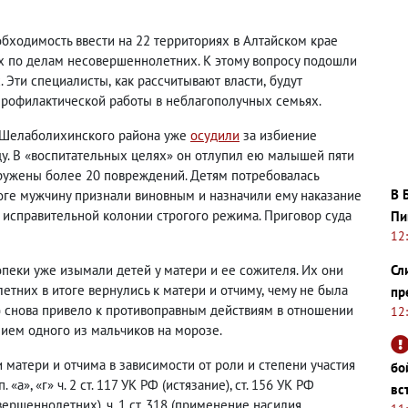
бходимость ввести на 22 территориях в Алтайском крае
х по делам несовершеннолетних. К этому вопросу подошли
. Эти специалисты
,
как рассчитывают власти
,
будут
рофилактической работы в неблагополучных семьях.
з Шелаболихинского района уже
осудили
за избиение
у. В «воспитательных целях» он отлупил ею малышей пяти
аружены более 20 повреждений. Детям потребовалась
В 
тоге мужчину признали виновным и назначили ему наказание
 исправительной колонии строгого режима. Приговор суда
Пи
12
опеки уже изымали детей у матери и ее сожителя. Их они
Сл
летних в итоге вернулись к матери и отчиму
,
чему не была
пр
о снова привело к противоправным действиям в отношении
12
нием одного из мальчиков на морозе.
 матери и отчима в зависимости от роли и степени участия
бо
а», «г» ч. 2 ст. 117 УК РФ
(
истязание), ст. 156 УК РФ
вс
ршеннолетних), ч. 1 ст. 318
(
применение насилия