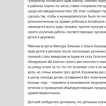
Губернатор Алтайского края Виктор Томенко пору
в районах нормы по числу ставок специалистов 
среди несовершеннолетних. Об этом сообщает пре
сделать так
,
чтобы в муниципалитетах было по мен
уполномоченная по правам ребенка в Алтайском 
занимается всего один человек
,
притом получая к
своего изучения работы соответствующих органо
детей в деревнях.
Рабочая встреча Виктора Томенко и Ольги Казанц
прав детей в регионе после нескольких резонан
громкой стала январская история из села Селез
обнаружили абсолютно голого шестилетнего мал
на улицу отчим за то
,
что тот испачкал стол и не 
дело
,
из семьи изъяли трех детей. Казанцева рас
в центр помощи детям
,
оставшимся без попечения
больше года — перевели в неназванное медучре
лечения и проведения общеукрепляющих процеду
удовлетворительное.
Детский омбудсмен доложила
,
что детально изуч