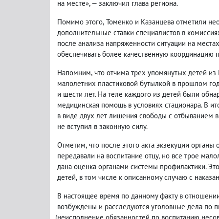
на месте», — заключил глава региона.
Помимо этого
,
Томенко и Казанцева отметили нео
дополнительные ставки специалистов в комиссия
после анализа напряженности ситуации на местах
обеспечивать более качественную координацию п
Напомним
,
что отчима трех упомянутых детей и
малолетних пластиковой бутылкой в прошлом год
и шести лет. На теле каждого из детей были обн
медицинская помощь в условиях стационара. В и
в виде двух лет лишения свободы с отбыванием в
не вступил в законную силу.
Отметим
,
что после этого акта экзекуции органы 
передавали на воспитание отцу
,
но все трое мало
дана оценка органами системы профилактики. Эт
детей
,
в том числе к описанному случаю с наказа
В настоящее время по данному факту в отношении
возбуждены и расследуются уголовные дела по пп. «
(
неисполнение обязанностей по воспитанию несове