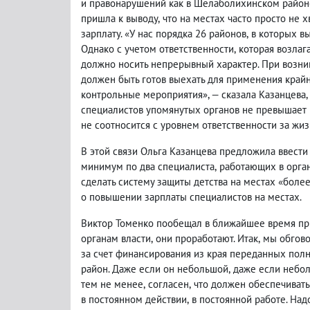
и правонарушений как в Шелаболихинском район
пришла к выводу
,
что на местах часто просто не 
зарплату. «У нас порядка 26 районов
,
в которых вы
Однако с учетом ответственности
,
которая возлаг
должно носить непрерывный характер. При возни
должен быть готов выехать для применения крайн
контрольные мероприятия», — сказала Казанцева
,
специалистов упомянутых органов не превышает 
не соотносится с уровнем ответственности за жиз
В этой связи Ольга Казанцева предложила ввести
минимум по два специалиста
,
работающих в орга
сделать систему защиты детства на местах «более
о повышении зарплаты специалистов на местах.
Виктор Томенко пообещал в ближайшее время пр
органам власти
,
они проработают. Итак
,
мы обгово
за счет финансирования из края переданных пол
район. Даже если он небольшой
,
даже если небол
тем не менее
,
согласен
,
что должен обеспечиват
в постоянном действии
,
в постоянной работе. Надо