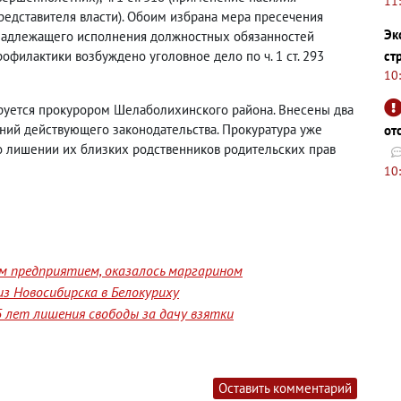
11
редставителя власти). Обоим избрана мера пресечения
Эк
ненадлежащего исполнения должностных обязанностей
филактики возбуждено уголовное дело по ч. 1 ст. 293
ст
10
руется прокурором Шелаболихинского района. Внесены два
ний действующего законодательства. Прокуратура уже
от
 о лишении их близких родственников родительских прав
10
им предприятием, оказалось маргарином
з Новосибирска в Белокуриху
 лет лишения свободы за дачу взятки
Оставить комментарий