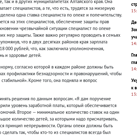
е
,
так и в других муниципалитетах Алтайского края. Она
ст
хватает специалистов
,
а те
,
что есть
,
трудятся за мизерную
15
делена одна ставка специалиста по опеке и попечительству.
ается на этих специалистов
,
обеспечение защиты прав
Де
кновении чрезвычайной ситуации специалист по опеке
Зо
их мер защиты. Также важно регулярно проводить в семьях
уч
упомянув
,
что в двух десятках районов края зарплата
14
18 000 рублей
,
что
,
как заключила уполномоченная
,
Гл
нь и здоровье детей.
гл
 норму
,
согласно которой в каждом районе должны быть
14
нах профилактики безнадзорности и правонарушений
,
чтобы
 стабильной». Кроме того
,
она подняла и вопрос
Ук
к 
13
инять решения по данным вопросам. «Я дам поручение
рили уровень заработной платы
,
который обеспечивается
номочий. Второе — минимальное количество ставок на один
ьшое количество детей
,
за которыми надо присматривать
,
ься принцип непрерывности. Органы опеки должны быть
 сделать так
,
чтобы кто-то из специалистов всегда был