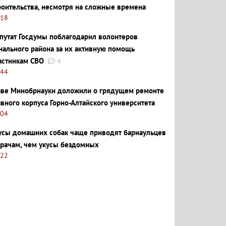
роительства, несмотря на сложные времена
:18
путат Госдумы поблагодарил волонтеров
нального района за их активную помощь
астникам СВО
4
:44
аве Минобрнауки доложили о грядущем ремонте
авного корпуса Горно-Алтайского университета
:04
усы домашних собак чаще приводят барнаульцев
врачам, чем укусы бездомных
:22