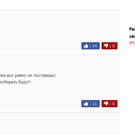
Ре
об
09
|
14
|
0
ка все равно не поставишь!
отбирать будут!
|
11
|
0