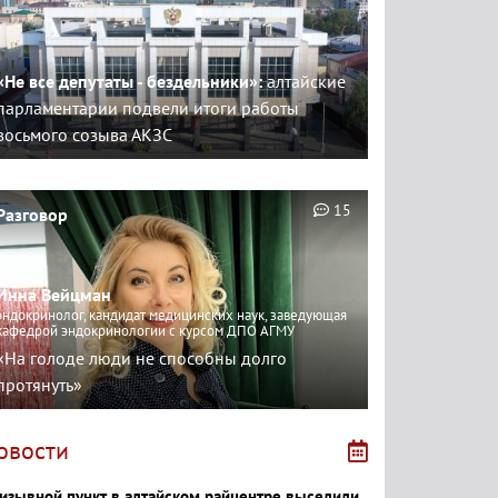
«Не все депутаты - бездельники»:
алтайские
парламентарии подвели итоги работы
восьмого созыва АКЗС
15
Разговор
Инна Вейцман
эндокринолог, кандидат медицинских наук, заведующая
кафедрой эндокринологии с курсом ДПО АГМУ
«На голоде люди не способны долго
протянуть»
овости
изывной пункт в алтайском райцентре выселили