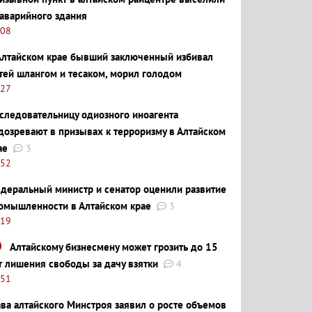
 аварийного здания
:08
Алтайском крае бывший заключенный избивал
тей шлангом и тесаком, морил голодом
:27
следовательницу одиозного иноагента
дозревают в призывах к терроризму в Алтайском
ае
3
:52
деральный министр и сенатор оценили развитие
омышленности в Алтайском крае
3
:19
Алтайскому бизнесмену может грозить до 15
т лишения свободы за дачу взятки
4
:51
ава алтайского Минстроя заявил о росте объемов