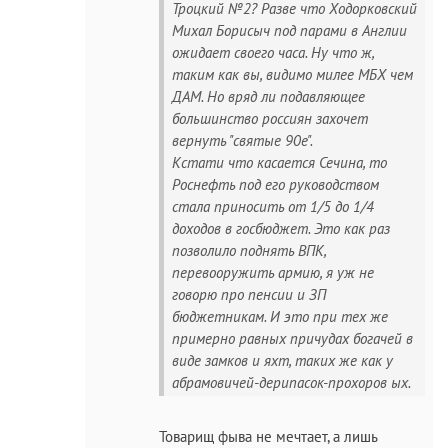
Троцкий №2? Разве что Ходорковский
Михал Борисыч под парами в Англии
ожидает своего часа. Ну что ж,
таким как вы, видимо милее МБХ чем
ДАМ. Но вряд ли подавляющее
большинство россиян захочет
вернуть "святые 90е".
Кстати что касается Сечина, то
Роснефть под его руководством
стала приносить от 1/5 до 1/4
доходов в госбюджет. Это как раз
позволило поднять ВПК,
перевооружить армию, я уж не
говорю про пенсии и ЗП
бюджетникам. И это при тех же
примерно равных причудах богачей в
виде замков и яхт, таких же как у
абрамовичей-дерипасок-прохоров ых.
Товарищ фыва не мечтает, а лишь