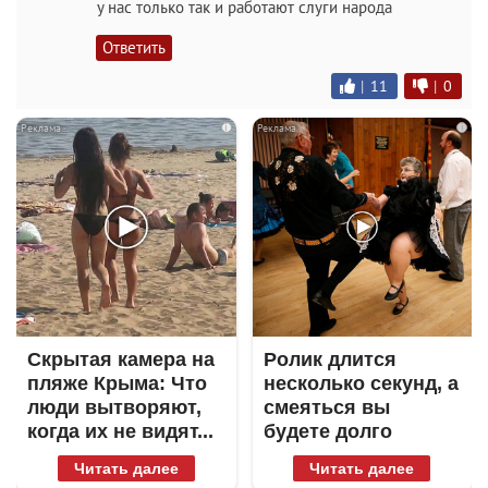
у нас только так и работают слуги народа
Ответить
|
11
|
0
i
i
Скрытая камера на
Ролик длится
пляже Крыма: Что
несколько секунд, а
люди вытворяют,
смеяться вы
когда их не видят...
будете долго
Читать далее
Читать далее