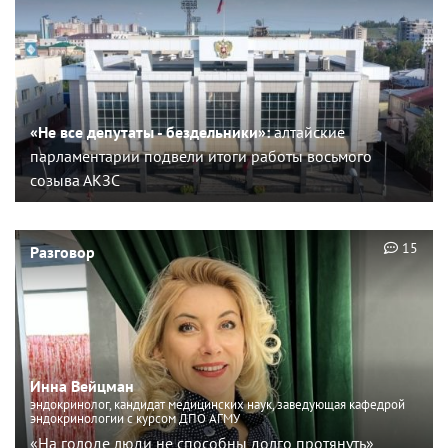
«Не все депутаты - бездельники»:
алтайские
парламентарии подвели итоги работы восьмого
созыва АКЗС
15
Разговор
Инна Вейцман
эндокринолог, кандидат медицинских наук, заведующая кафедрой
эндокринологии с курсом ДПО АГМУ
«На голоде люди не способны долго протянуть»