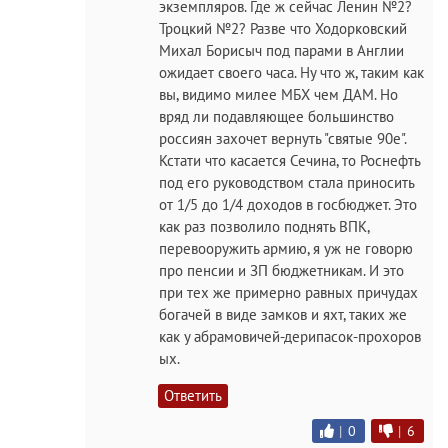
экземпляров. Где ж сейчас Ленин №2?
Троцкий №2? Разве что Ходорковский
Михал Борисыч под парами в Англии
ожидает своего часа. Ну что ж, таким как
вы, видимо милее МБХ чем ДАМ. Но
вряд ли подавляющее большинство
россиян захочет вернуть "святые 90е".
Кстати что касается Сечина, то Роснефть
под его руководством стала приносить
от 1/5 до 1/4 доходов в госбюджет. Это
как раз позволило поднять ВПК,
перевооружить армию, я уж не говорю
про пенсии и ЗП бюджетникам. И это
при тех же примерно равных причудах
богачей в виде замков и яхт, таких же
как у абрамовичей-дерипасок-прохоров
ых.
Ответить
|
0
|
6