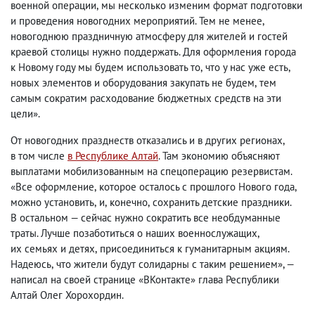
военной операции
,
мы несколько изменим формат подготовки
и проведения новогодних мероприятий. Тем не менее
,
новогоднюю праздничную атмосферу для жителей и гостей
краевой столицы нужно поддержать. Для оформления города
к Новому году мы будем использовать то
,
что у нас уже есть
,
новых элементов и оборудования закупать не будем
,
тем
самым сократим расходование бюджетных средств на эти
цели».
От новогодних празднеств отказались и в других регионах
,
в том числе
в Республике Алтай
. Там экономию объясняют
выплатами мобилизованным на спецоперацию резервистам.
«Все оформление
,
которое осталось с прошлого Нового года
,
можно установить
,
и
,
конечно
,
сохранить детские праздники.
В остальном — сейчас нужно сократить все необдуманные
траты. Лучше позаботиться о наших военнослужащих
,
их семьях и детях
,
присоединиться к гуманитарным акциям.
Надеюсь
,
что жители будут солидарны с таким решением», —
написал на своей странице «ВКонтакте» глава Республики
Алтай Олег Хорохордин.