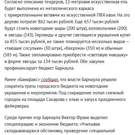
Согласно описанию тендеров
,
12-метровая искусственная ель
будет выполнена из металлического каркаса
с прикрепленными ветвями из искусственной ПВХ-хвои. На это
дерево потратят 862 тысяч рублей. Еще 657 тысяч рублей
будут стоить новогодние шары
(
200 штук), колокольчики
(
200)
и звезды
(
143). Гирлянды и другие светящиеся украшения купят
за 855 тысяч рублей
,
их также планируется несколько видов —
«тающие сосульки»
(
30 штук), «бахрома»
(
350 м) и обычные
(
585 м). Также запланировано приобрести «световую макушку»
в форме звезды за 134 тысяч рублей. Обе закупки
профинансирует бюджет Барнаула.
Ранее «Банкфакс»
сообщал
, что власти Барнаула решили
сократить траты городского бюджета на новогодние
украшения и мероприятия. Под сокращение попал снежный
городок на площади Сахарова с елью и запуск праздничного
фейерверка.
Среди причин мэр Барнаула Виктор Франк выделил
спецоперацию и экономию бюджета: «Учитывая
складывающуюся обстановку
,
проведение специальной