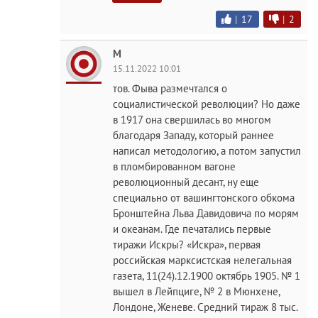
|
17
|
2
M
15.11.2022 10:01
тов. Фыва размечтался о
социалистической революции? Но даже
в 1917 она свершилась во многом
благодаря Западу, который раннее
написал методологию, а потом запустил
в пломбированном вагоне
революционный десант, ну еще
специально от вашингтонского обкома
Бронштейна Льва Давидовича по морям
и океанам. Где печатались первые
тиражи Искры? «Искра», первая
российская марксистская нелегальная
газета, 11(24).12.1900 октябрь 1905. № 1
вышел в Лейпциге, № 2 в Мюнхене,
Лондоне, Женеве. Средний тираж 8 тыс.