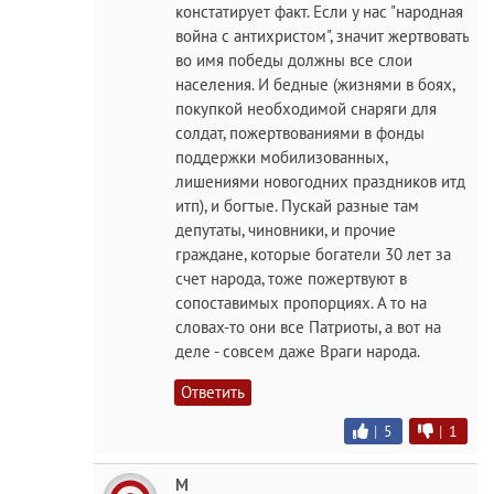
констатирует факт. Если у нас "народная
война с антихристом", значит жертвовать
во имя победы должны все слои
населения. И бедные (жизнями в боях,
покупкой необходимой снаряги для
солдат, пожертвованиями в фонды
поддержки мобилизованных,
лишениями новогодних праздников итд
итп), и богтые. Пускай разные там
депутаты, чиновники, и прочие
граждане, которые богатели 30 лет за
счет народа, тоже пожертвуют в
сопоставимых пропорциях. А то на
словах-то они все Патриоты, а вот на
деле - совсем даже Враги народа.
Ответить
|
5
|
1
M