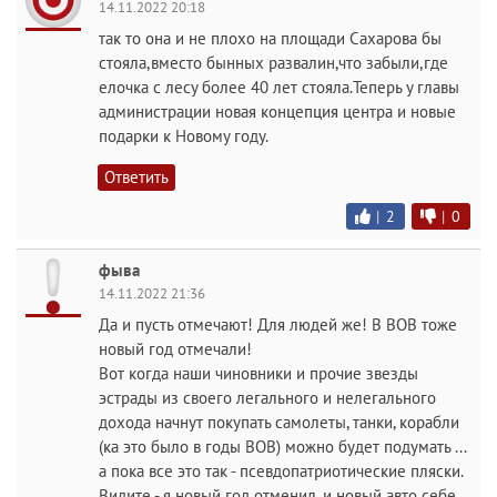
14.11.2022 20:18
так то она и не плохо на площади Сахарова бы
стояла,вместо бынных развалин,что забыли,где
елочка с лесу более 40 лет стояла.Теперь у главы
администрации новая концепция центра и новые
подарки к Новому году.
Ответить
|
2
|
0
фыва
14.11.2022 21:36
Да и пусть отмечают! Для людей же! В ВОВ тоже
новый год отмечали!
Вот когда наши чиновники и прочие звезды
эстрады из своего легального и нелегального
дохода начнут покупать самолеты, танки, корабли
(ка это было в годы ВОВ) можно будет подумать ...
а пока все это так - псевдопатриотические пляски.
Видите - я новый год отменил, и новый авто себе