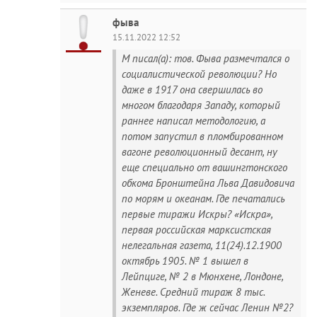
фыва
15.11.2022 12:52
M писал(а): тов. Фыва размечтался о
социалистической революции? Но
даже в 1917 она свершилась во
многом благодаря Западу, который
раннее написал методологию, а
потом запустил в пломбированном
вагоне революционный десант, ну
еще специально от вашингтонского
обкома Бронштейна Льва Давидовича
по морям и океанам. Где печатались
первые тиражи Искры? «Искра»,
первая российская марксистская
нелегальная газета, 11(24).12.1900
октябрь 1905. № 1 вышел в
Лейпциге, № 2 в Мюнхене, Лондоне,
Женеве. Средний тираж 8 тыс.
экземпляров. Где ж сейчас Ленин №2?