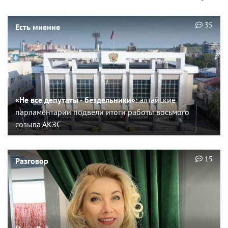
35
Есть мнение
«Не все депутаты - бездельники»:
алтайские
парламентарии подвели итоги работы восьмого
созыва АКЗС
15
Разговор