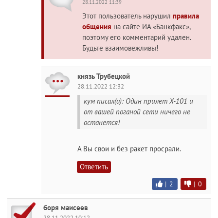
28.11.2022 11:39
Этот пользователь нарушил
правила
общения
на сайте ИА «Банкфакс»,
поэтому его комментарий удален.
Будьте взаимовежливы!
князь Трубецкой
28.11.2022 12:32
кум писал(а): Один прилет Х-101 и
от вашей поганой сети ничего не
останется!
А Вы свои и без ракет просрали.
Ответить
|
2
|
0
боря маисеев
28.11.2022 10:12