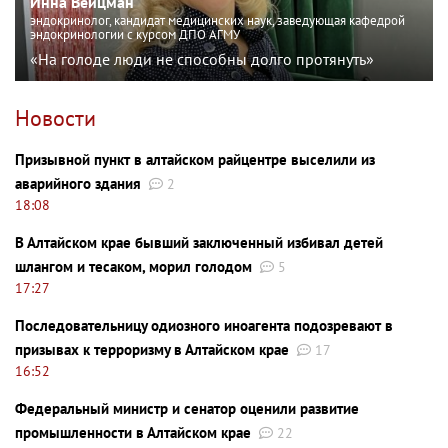
Инна Вейцман
эндокринолог, кандидат медицинских наук, заведующая кафедрой
эндокринологии с курсом ДПО АГМУ
«На голоде люди не способны долго протянуть»
Новости
Призывной пункт в алтайском райцентре выселили из
аварийного здания
2
18:08
В Алтайском крае бывший заключенный избивал детей
шлангом и тесаком, морил голодом
5
17:27
Последовательницу одиозного иноагента подозревают в
призывах к терроризму в Алтайском крае
17
16:52
Федеральный министр и сенатор оценили развитие
промышленности в Алтайском крае
22