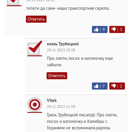
телеги да сани- наша транспортная скрепа..
Ответить
|
9
|
3
князь Трубецкой
28.11.2022 10:28
Про лапти, посох и катомочку еще
забыли.
Ответить
|
7
|
2
Vitek
28.11.2022 11:50
Грязь Трубецкой писал(а): Про лапти,
посох и катомочку и Калибры с
Геранями не вспоминали,укропы