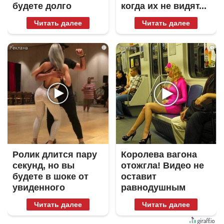
будете долго
когда их не видят...
Читать далее
Читать далее
i
i
Ролик длится пару
Королева вагона
секунд, но вы
отожгла! Видео не
будете в шоке от
оставит
увиденного
равнодушным
Читать далее
Читать далее