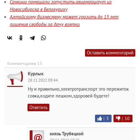
Санкции помешали запустить авиамаршрут из
Новосибирска в Белокуриху
Алтайскому бизнесмену может грозить до 15 лет
лишения свободы за дачу взятки
Оставить комментарий
Комментариев 13
Курлык
28.11.2022 09:44
Ну и правильно,электротранспорт это пережиток
совка,ходите пешком,здоровей будете!
Ответить
|
3
|
10
князь Трубецкой