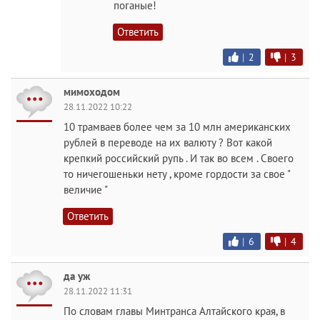
поганые!
Ответить
|
2
|
3
мимоходом
28.11.2022 10:22
10 трамваев более чем за 10 млн американских
рублей в переводе на их валюту ? Вот какой
крепкий российский рупь . И так во всем . Своего
то ничегошеньки нету , кроме гордости за свое "
величие "
Ответить
|
6
|
4
да уж
28.11.2022 11:31
По словам главы Минтранса Алтайского края, в