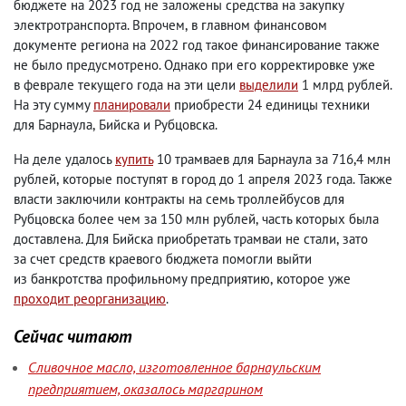
бюджете на 2023 год не заложены средства на закупку
электротранспорта. Впрочем
,
в главном финансовом
документе региона на 2022 год такое финансирование также
не было предусмотрено. Однако при его корректировке уже
в феврале текущего года на эти цели
выделили
1 млрд рублей.
На эту сумму
планировали
приобрести 24 единицы техники
для Барнаула
,
Бийска и Рубцовска.
На деле удалось
купить
10 трамваев для Барнаула за 716,4 млн
рублей
,
которые поступят в город до 1 апреля 2023 года. Также
власти заключили контракты на семь троллейбусов для
Рубцовска более чем за 150 млн рублей
,
часть которых была
доставлена. Для Бийска приобретать трамваи не стали
,
зато
за счет средств краевого бюджета помогли выйти
из банкротства профильному предприятию
,
которое уже
проходит реорганизацию
.
Сейчас читают
Сливочное масло, изготовленное барнаульским
предприятием, оказалось маргарином