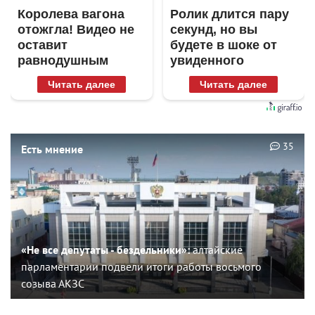
Королева вагона
Ролик длится пару
отожгла! Видео не
секунд, но вы
оставит
будете в шоке от
равнодушным
увиденного
Читать далее
Читать далее
35
Есть мнение
«Не все депутаты - бездельники»:
алтайские
парламентарии подвели итоги работы восьмого
созыва АКЗС