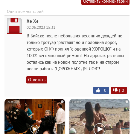
Оставить комментарий
Один комментарий
Хе Хе
02.06.2023 15:31
В Бийске после небольших весенних дождей не
только тротуар "растаял" но и половина дорог,
которых ОНФ принял "с оценкой ХОРОШО" и на
100% весь ямочный ремонт! На дорогах рытвины
остались как на новом полотне так и на старом
после работы "ДОРОЖНЫХ ДЯТЛОВ"!
Ответить
|
0
|
0
i
i