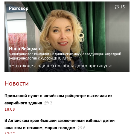
15
Разговор
Инна Вейцман
эндокринолог, кандидат медицинских наук, заведующая кафедрой
эндокринологии с курсом ДПО АГМУ
«На голоде люди не способны долго протянуть»
Новости
Призывной пункт в алтайском райцентре выселили из
аварийного здания
2
18:08
В Алтайском крае бывший заключенный избивал детей
шлангом и тесаком, морил голодом
6
17:27