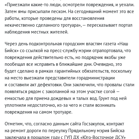
«Приезжали какие-то люди
,
осмотрели повреждения
,
и уехали.
Затем ямы присыпали песком. На сегодняшний момент это все
работы
,
которые проведены для восстановления
некачественно сделанного тротуара», — пересказывает портал
наблюдения местных жителей.
Через день подконтрольная городским властям газета «Наш
Бийск» со ссылкой на пресс-службу мэрии отрапортовала
,
что
повреждения действительно есть
,
но подрядчик якобы уже
пообещал все исправить в ближайшие дни. Очевидно
,
это
будет сделано в рамках гарантийных обязательств
,
поскольку
на место выезжали представители горадминистрации
и составили акт дефектовки. Они заключили
,
что провалы стали
появляться рядом с закопанной на этом участке согой —
емкостью для приема дождевых и талых вод. Грунт под ней
уплотнили недостаточно
,
из-за чего и стали возникать
повреждения на самом тротуаре.
Отметим
,
что
,
согласно данным сайта Госзакупок
,
контракт
на ремонт дороги по переулку Прядильному мэрия Бийска
заключала в прошлом году с ГУП ДХ «Юго-Восточное ДСУ»