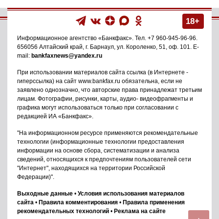
18+
Информационное агентство
«Банкфакс»
. Тел.
+7 960-945-96-96
.
656056
Алтайский край, г. Барнаул
,
ул. Короленко, 51, оф. 101
. E-
mail:
bankfaxnews@yandex.ru
При использовании материалов сайта ссылка (в Интернете -
гиперссылка) на сайт www.bankfax.ru обязательна, если не
заявлено однозначно, что авторские права принадлежат третьим
лицам. Фотографии, рисунки, карты, аудио- видеофрагменты и
графика могут использоваться только при согласовании с
редакцией ИА «Банкфакс».
"На информационном ресурсе применяются рекомендательные
технологии (информационные технологии предоставления
информации на основе сбора, систематизации и анализа
сведений, относящихся к предпочтениям пользователей сети
"Интернет", находящихся на территории Российской
Федерации)".
Выходные данные
•
Условия использования материалов
сайта
•
Правила комментирования
•
Правила применения
рекомендательных технологий
•
Реклама на сайте