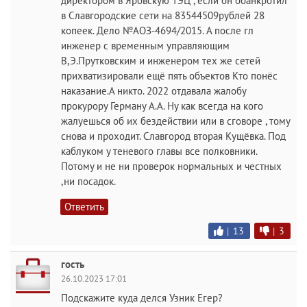
директором в Яровскую ТЭЦ , если он обанкротил
в Славгородские сети на 83544509рублей 28
копеек. Дело №АОЗ-4694/2015. А после гл
инженер с временным управляющим
В,Э.Прутковским и инженером тех же сетей
прихватизировали ещё пять объектов Кто понёс
наказание.А никто. 2022 отдавала жалобу
прокурору Герману А.А. Ну как всегда на кого
жалуешься об их бездействии или в сговоре , тому
снова и проходит. Славгород вторая Кущёвка. Под
каблуком у теневого главы все полковники.
Потому и не ни проверок нормальных и честных
,ни посадок.
Ответить
|
13
|
3
гость
26.10.2023 17:01
Подскажите куда делся Узник Егер?