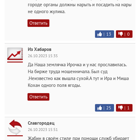
городе органы должны нарыть и посадить на нары
не одного жулика.
Ответить
|
13
|
0
Из Хабаров
26.10.2023 15:35
Да Наша землячка Ирочка и у нас прославилась.
На бирже труда мошенничала. Был суд
.Неизвестно как вышла сухой.А тут и Ира и Миша
Кохан одного поля ягоды.
Ответить
|
25
|
1
Славгородец
26.10.2023 15:51
Жабин в своём стиле при помощи служб убирает