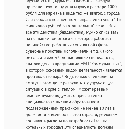
вдумайтесь в цифры: если вложить в каждую
примененную тонну угля маржу в размере 1000
рубля, для кармана в виде тех же взяток, с города
Славгорода в неизвестном направлении ушли 115
миллионов рублей за отопительный сезон. Или
все эти действия (бездействия), нужно списывать
на незнание той отрасли, в которой работают
полицейские, работники социальной сферы,
судебные приставы исполнители и т.д. Какого
результата ждем? Где настоящие специалисты,
знатоки дела в предприятии МУП "Коммунальщик",
в котором основным видом деятельности является
производство пара? Ведь только специалисты
смогут в этом деле разрулить эту удручающую
ситуацию в крае с "теплом". Может краевым
властям нужно подумать о приглашении
специалистов с высшим образованием,
подтвержденным практикой не менее 10 лет в
должности инженеров в этой отрасли, умеющим
составлять расчеты по потребности Гкал на
котельных города?! Эти специалисты должны