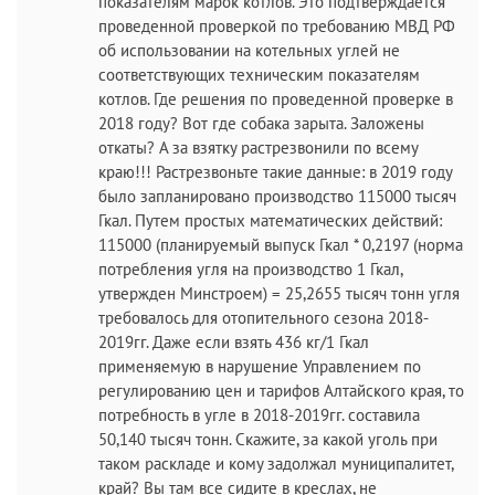
показателям марок котлов. Это подтверждается
проведенной проверкой по требованию МВД РФ
об использовании на котельных углей не
соответствующих техническим показателям
котлов. Где решения по проведенной проверке в
2018 году? Вот где собака зарыта. Заложены
откаты? А за взятку растрезвонили по всему
краю!!! Растрезвоньте такие данные: в 2019 году
было запланировано производство 115000 тысяч
Гкал. Путем простых математических действий:
115000 (планируемый выпуск Гкал * 0,2197 (норма
потребления угля на производство 1 Гкал,
утвержден Минстроем) = 25,2655 тысяч тонн угля
требовалось для отопительного сезона 2018-
2019гг. Даже если взять 436 кг/1 Гкал
применяемую в нарушение Управлением по
регулированию цен и тарифов Алтайского края, то
потребность в угле в 2018-2019гг. составила
50,140 тысяч тонн. Скажите, за какой уголь при
таком раскладе и кому задолжал муниципалитет,
край? Вы там все сидите в креслах, не