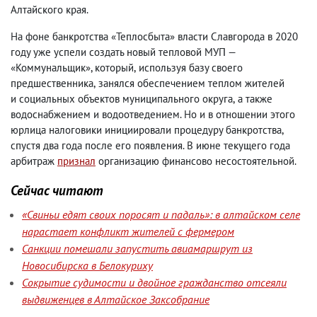
Алтайского края.
На фоне банкротства «Теплосбыта» власти Славгорода в 2020
году уже успели создать новый тепловой МУП —
«Коммунальщик», который
,
используя базу своего
предшественника
,
занялся обеспечением теплом жителей
и социальных объектов муниципального округа
,
а также
водоснабжением и водоотведением. Но и в отношении этого
юрлица налоговики инициировали процедуру банкротства
,
спустя два года после его появления. В июне текущего года
арбитраж
признал
организацию финансово несостоятельной.
Сейчас читают
«Свиньи едят своих поросят и падаль»: в алтайском селе
нарастает конфликт жителей с фермером
Санкции помешали запустить авиамаршрут из
Новосибирска в Белокуриху
Сокрытие судимости и двойное гражданство отсеяли
выдвиженцев в Алтайское Заксобрание