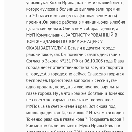
упомянутая Кохан Ирина , как зам и бывший мент ,
которому лёжа в больнице выплачивали премии
по 20 тысяч в месяц (есть сфотаная ведомость)
премии .Он ранее работая в милиции, очень любил
цыганские деньги. Они в нём собира.т деньги, а
МУП Комунальщик , ЗАРЕГИСТРИРОВАННЫЙ В
ТОМ ЖЕ ЗДАНИИ ПО ТОМУ ЖЕ АДРЕСУ
ОКАЗЫВАЕТ УСЛУГИ. Есть ли в другом городе
районе такое, как бы помягче сказать действие ?
Согласно Закона №131 РФ от 06.10.003 года Глава
города несёт ответственность за все, что творится
в городе.А в городе,оно сейчас Славсело творится
беспредел. Прсмотрела вопросы к сессии , там
одно продать , передать и увеличение зарплаты
главе города. Ну , а что край же богатый и Томенко
не своего же кармана списывает воровство с
МУПов , а за счёт жителей края. Вот снова под
миллиард долгов. Где посадки ? И зачем господин
Томенко рвались в главы края ? Покрывать воров ?
Как можно было поставить Мужа Ирины Кохан в