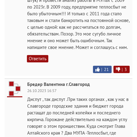
штук) и провести анализ работы в МУПах с 2009
по 2023г. В 2009 году, предприятие теплосбыт не
было убыточным!!! И только с 2011 года стало
таковым и стали банкротить на постоянной основе,
с целью одной: как не рассчитаться по долгам,
обязательствам. Позор. Это мое сугубо личное
мнение и оно может быть ошибочным. Так
напишите свое мнение. Может и соглашусь с ним.
Ответить
|
21
|
3
Бредер Валентина г.Славгород
26.10.2023 16:57
Диспут , так диспут .При таких органах , как у нас в
Славгороде городские здания и бюджет города
растащат до последней копейки и последнего
кирпича. Горожане действительно на каждом углу
говорят о этом проишествии. Куда смотрит Глава
Алтайского края ? Два МУПА -Теплосбыт, где