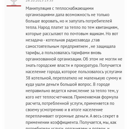
26.10.2023 19:35
Манипуляция с теплоснабжающими
организациями дала возможность не только
больше воровать, но и запутать потребителей
тепла. Народ платит за тепло по тем квитанциям,
которые рассылают по почтовым ящикам. Но вот
незадача - котельная радиозавода ,став
самостоятельным предприятием , не защищала
тарифы, а пользовалась тарифами вновь
организованной организации. Об этом не могли не
знать городские власти и прокуратура. Получается
население города, которое пользовалось услугами
38 котельной, переплатило не маленькую сумму и
куда ушли деньги большой вопрос. В городе
неправильно ведется начисление за тепло тем, у
кого нет теплосчетчиков. Применяемая формула
расчета, потребленной услуги, применяется по
своему усмотрению и в итоге население
переплачивает огромные деньги. А весь секрет в
применении коэффициента. Получается, мы, как
потребители услуги, оплачиваем и потери, и