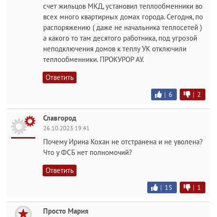
счет жильцов МКД, установил теплообменники во
всех много квартирных домах города. Сегодня, по
распоряжению ( даже не начальника теплосетей )
а какого то там десятого работника, под угрозой
неподключения домов к теплу УК отключили
теплообменники. ПРОКУРОР АУ.
Ответить
|
6
|
2
Славгород
26.10.2023 19:41
Почему Ирина Кохан не отстранена и не уволена?
Что у ФСБ нет полномочий?
Ответить
|
15
|
1
Просто Мария