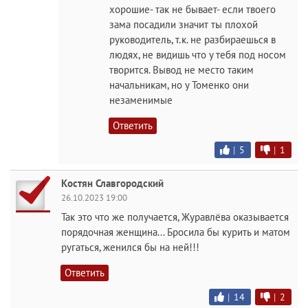
хорошие- так не бывает- если твоего
зама посадили значит ты плохой
руководитель, т.к. не разбираешься в
людях, не видишь что у тебя под носом
творится. Вывод не место таким
начальникам, но у Томенко они
незаменимые
Ответить
|
5
|
1
Костян Славгородский
26.10.2023 19:00
Так это что же получается, Журавлёва оказывается
порядочная женщина... Бросила бы курить и матом
ругаться, женился бы на ней!!!
Ответить
|
14
|
2