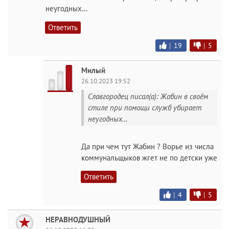
неугодных…
Ответить
|
19
|
5
Милый
26.10.2023 19:52
Славгородец писал(а): Жабин в своём
стиле при помощи служб убирает
неугодных…
Да при чем тут Жабин ? Ворье из числа
коммунальщыков жгет не по детски уже
Ответить
|
4
|
5
НЕРАВНОДУШНЫЙ