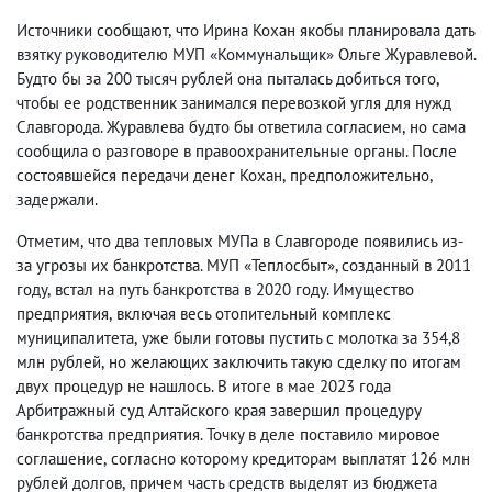
Источники сообщают
,
что Ирина Кохан якобы планировала дать
взятку руководителю МУП «Коммунальщик» Ольге Журавлевой.
Будто бы за 200 тысяч рублей она пыталась добиться того
,
чтобы ее родственник занимался перевозкой угля для нужд
Славгорода. Журавлева будто бы ответила согласием
,
но сама
сообщила о разговоре в правоохранительные органы. После
состоявшейся передачи денег Кохан
,
предположительно
,
задержали.
Отметим
,
что два тепловых МУПа в Славгороде появились из-
за угрозы их банкротства. МУП «Теплосбыт», созданный в 2011
году
,
встал на путь банкротства
в 2020 году
. Имущество
предприятия
,
включая весь отопительный комплекс
муниципалитета
,
уже были готовы пустить с молотка за 354,8
млн рублей
,
но желающих заключить такую сделку по итогам
двух процедур не нашлось. В итоге в мае 2023 года
Арбитражный суд Алтайского края завершил процедуру
банкротства предприятия. Точку в деле поставило мировое
соглашение
,
согласно которому кредиторам выплатят 126 млн
рублей долгов
,
причем часть средств выделят из бюджета