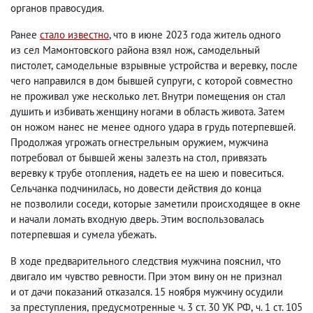
органов правосудия.
Ранее
стало известно
, что в июне 2023 года житель одного
из сел Мамонтовского района взял нож
,
самодельный
пистолет
,
самодельные взрывные устройства и веревку
,
после
чего направился в дом бывшей супруги
,
с которой совместно
не проживал уже несколько лет. Внутри помещения он стал
душить и избивать женщину ногами в область живота. Затем
он ножом нанес не менее одного удара в грудь потерпевшей.
Продолжая угрожать огнестрельным оружием
,
мужчина
потребовал от бывшей жены залезть на стол
,
привязать
веревку к трубе отопления
,
надеть ее на шею и повеситься.
Сельчанка подчинилась
,
но довести действия до конца
не позволили соседи
,
которые заметили происходящее в окне
и начали ломать входную дверь. Этим воспользовалась
потерпевшая и сумела убежать.
В ходе предварительного следствия мужчина пояснил
,
что
двигало им чувство ревности. При этом вину он не признал
и от дачи показаний отказался. 15 ноября мужчину осудили
за преступления
,
предусмотренные ч. 3 ст. 30 УК РФ
,
ч. 1 ст. 105