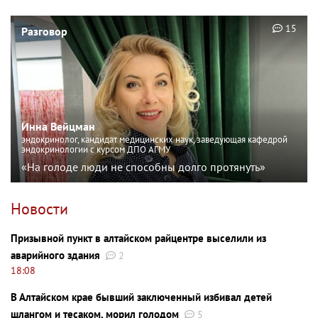
15
Разговор
Инна Вейцман
эндокринолог, кандидат медицинских наук, заведующая кафедрой
эндокринологии с курсом ДПО АГМУ
«На голоде люди не способны долго протянуть»
Новости
Призывной пункт в алтайском райцентре выселили из
аварийного здания
2
18:08
В Алтайском крае бывший заключенный избивал детей
шлангом и тесаком, морил голодом
5