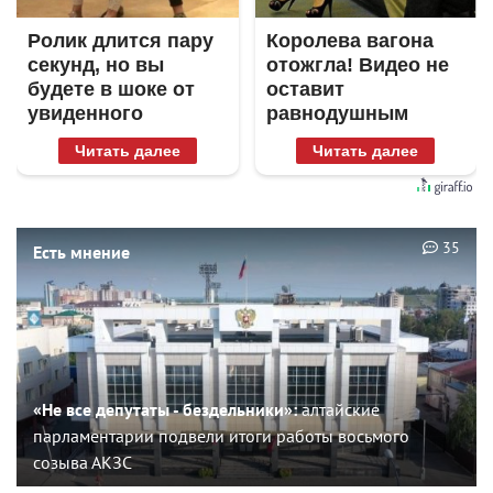
Ролик длится пару
Королева вагона
секунд, но вы
отожгла! Видео не
будете в шоке от
оставит
увиденного
равнодушным
Читать далее
Читать далее
35
Есть мнение
«Не все депутаты - бездельники»:
алтайские
парламентарии подвели итоги работы восьмого
созыва АКЗС