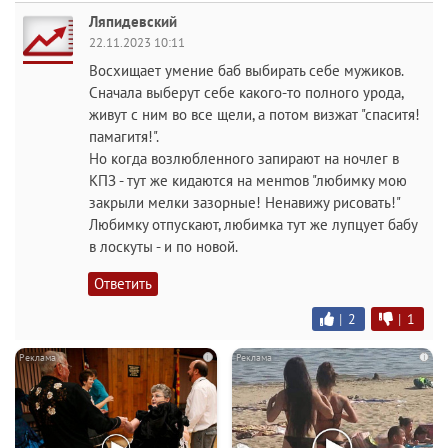
Ляпидевский
22.11.2023 10:11
Восхищает умение баб выбирать себе мужиков.
Сначала выберут себе какого-то полного ypoдa,
живут с ним во все щели, а потом визжат "спаситя!
памагитя!".
Но когда возлюбленного запирают на ночлег в
КПЗ - тут же кидаются на мeнmoв "любимку мою
закрыли мелки зазорные! Ненавижу рисовать!"
Любимку отпускают, любимка тут же лупцует бабу
в лоскуты - и по новой.
Ответить
|
2
|
1
i
i